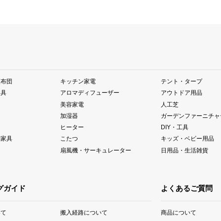
座布団
キッチン家電
テント・タープ
器具
アロマディフューザー
アウトドア用品
美容家電
人工芝
加湿器
ガーデンファーニチャ
ヒーター
DIY・工具
納家具
こたつ
キッズ・ベビー用品
扇風機・サーキュレーター
日用品・生活雑貨
グガイド
よくあるご質問
いて
搬入経路について
商品について