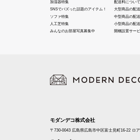
加湿器特集
配送料につい
SNSでバズった話題のアイテム！
大型商品の配
ソファ特集
中型商品の配
人工芝特集
小型商品の配
みんなのお部屋写真募集中
開梱設置サー
モダンデコ株式会社
〒730-0043
広島県広島市中区富士見町16-22
ロア