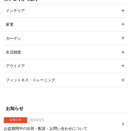
気
インテリア
ア
イ
家電
テ
ム
ガーデン
ラ
ン
生活雑貨
キ
ン
アウトドア
グ
フィットネス・トレーニング
商
品
カ
テ
お知らせ
ゴ
2026/8/5
お知らせ
リ
か
お盆期間中の出荷・配送・お問い合わせについて