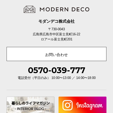
イ
ン
テ
モダンデコ株式会社
リ
〒730-0043
ア
広島県広島市中区富士見町16-22
コ
ロアール富士見町201
ー
デ
お問い合わせ
ィ
ネ
ー
0570-039-777
ト
か
電話受付（平日のみ） 10:00〜13:00 ／ 14:00〜18:00
ら
探
す