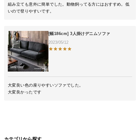
近
組み立ても意外に簡単でした。動物飼ってる方にはおすすめ。低
チ
いので登りやすいです。
ェ
ッ
ク
[幅186cm] 3人掛けデニムソファ
し
2023/05/12
た
ア
イ
テ
ム
大変良い色の座りやすいソファでした。

大変良かったです
特
集
一
覧
カテゴリから探す
人