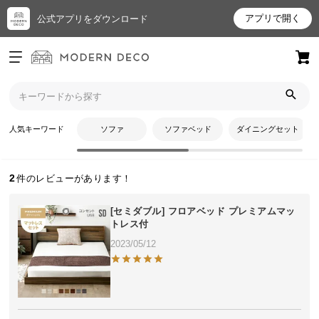
アプリで開く
公式アプリをダウンロード
ログイン
新規会員登録
トップ
まぁさんのレビュー
お
人気キーワード
ソファ
ソファベッド
ダイニングセット
まぁさんのレビュー
気
に
入
2
り
ア
[セミダブル] フロアベッド プレミアムマッ
イ
トレス付
テ
2023/05/12
ム
最