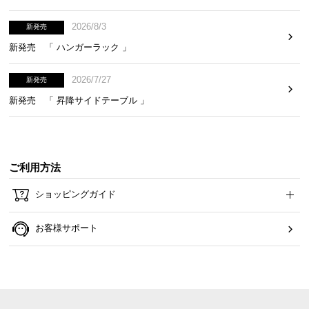
ら
探
2026/8/3
新発売
す
新発売 「 ハンガーラック 」
2026/7/27
新発売
イ
新発売 「 昇降サイドテーブル 」
ン
テ
リ
ア
ご利用方法
テ
イ
ショッピングガイド
ス
ト
お客様サポート
か
ら
探
す