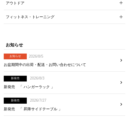
アウトドア
気
ア
フィットネス・トレーニング
イ
テ
ム
ラ
お知らせ
ン
キ
2026/8/5
お知らせ
ン
お盆期間中の出荷・配送・お問い合わせについて
グ
2026/8/3
新発売
商
新発売 「 ハンガーラック 」
品
カ
2026/7/27
新発売
テ
新発売 「 昇降サイドテーブル 」
ゴ
リ
か