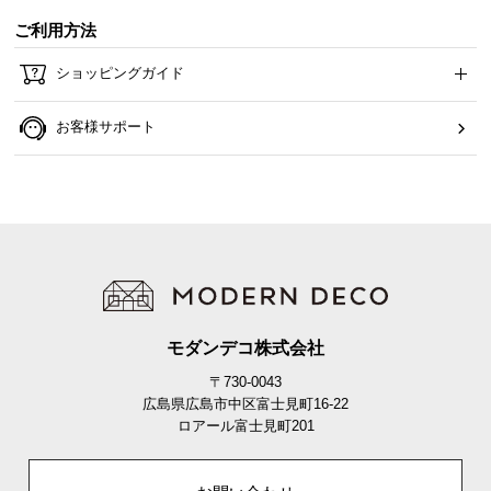
ら
ご利用方法
探
す
ショッピングガイド
お客様サポート
イ
ン
テ
リ
ア
テ
イ
ス
ト
モダンデコ株式会社
か
〒730-0043
ら
広島県広島市中区富士見町16-22
探
ロアール富士見町201
す