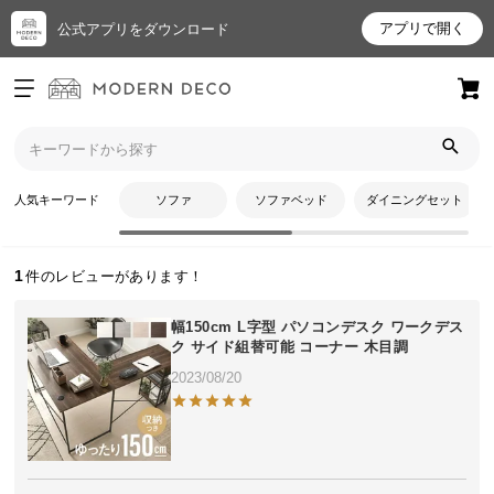
アプリで開く
公式アプリをダウンロード
ログイン
新規会員登録
トップ
あいがわさんのレビュー
お
人気キーワード
ソファ
ソファベッド
ダイニングセット
あいがわさんのレビュー
気
に
入
1
り
ア
幅150cm L字型 パソコンデスク ワークデス
イ
ク サイド組替可能 コーナー 木目調
テ
2023/08/20
ム
最