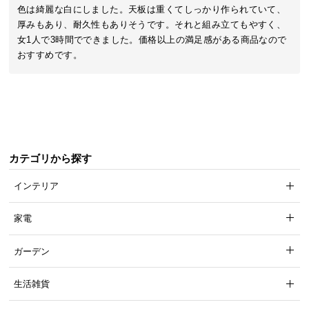
近
色は綺麗な白にしました。天板は重くてしっかり作られていて、
チ
厚みもあり、耐久性もありそうです。それと組み立てもやすく、
ェ
女1人で3時間でできました。価格以上の満足感がある商品なので
ッ
おすすめです。
ク
し
た
ア
イ
テ
カテゴリから探す
ム
インテリア
特
家電
集
一
ガーデン
覧
生活雑貨
人