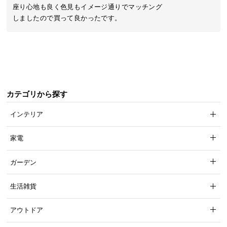
近
座り心地も良く色見もイメージ通りでマッチング

チ
ェ
ッ
ク
し
た
ア
カテゴリから探す
イ
テ
インテリア
ム
家電
特
ガーデン
集
一
生活雑貨
覧
アウトドア
人