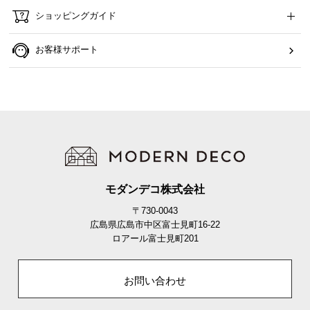
ら
ショッピングガイド
探
す
お客様サポート
イ
ン
テ
リ
ア
テ
イ
モダンデコ株式会社
ス
〒730-0043
ト
広島県広島市中区富士見町16-22
か
ロアール富士見町201
ら
探
お問い合わせ
す