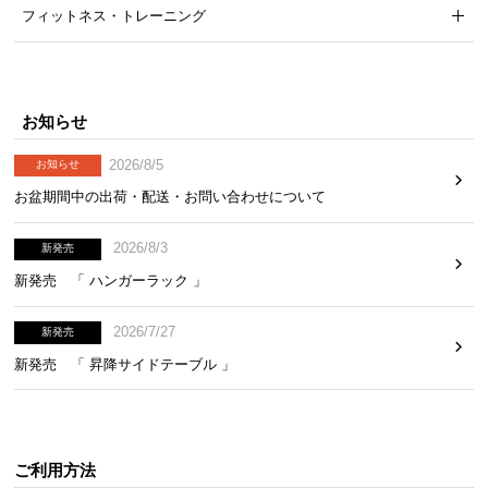
フィットネス・トレーニング
気
ア
イ
テ
お知らせ
ム
ラ
2026/8/5
お知らせ
ン
お盆期間中の出荷・配送・お問い合わせについて
キ
ン
2026/8/3
グ
新発売
新発売 「 ハンガーラック 」
商
2026/7/27
新発売
品
新発売 「 昇降サイドテーブル 」
カ
テ
ゴ
リ
ご利用方法
か