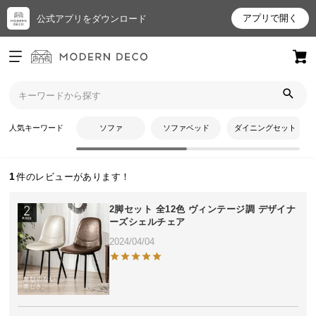
アプリで開く
公式アプリをダウンロード
ログイン
新規会員登録
トップ
tttさんのレビュー
お
人気キーワード
ソファ
ソファベッド
ダイニングセット
tttさんのレビュー
気
に
入
1
り
ア
2脚セット 全12色 ヴィンテージ調 デザイナ
イ
ーズシェルチェア
テ
2024/04/04
ム
最