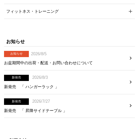
気
フィットネス・トレーニング
ア
イ
テ
ム
お知らせ
ラ
ン
2026/8/5
お知らせ
キ
お盆期間中の出荷・配送・お問い合わせについて
ン
グ
2026/8/3
新発売
新発売 「 ハンガーラック 」
商
品
2026/7/27
新発売
カ
新発売 「 昇降サイドテーブル 」
テ
ゴ
リ
か