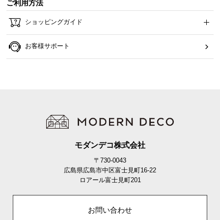
ご利用方法
ら
探
ショッピングガイド
す
お客様サポート
イ
ン
テ
リ
ア
テ
イ
ス
モダンデコ株式会社
ト
〒730-0043
か
広島県広島市中区富士見町16-22
ら
ロアール富士見町201
探
す
お問い合わせ