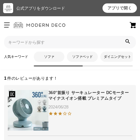
アプリで開く
公式アプリをダウンロード
ログイン
新規会員登録
トップ
でこさんのレビュー
お
人気キーワード
ソファ
ソファベッド
ダイニングセット
でこさんのレビュー
気
に
入
1
り
ア
360°首振り サーキュレーター DCモーター
イ
マイナスイオン搭載 プレミアムタイプ
テ
2024/06/28
ム
最