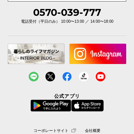
0570-039-777
イ
ン
電話受付（平日のみ） 10:00〜13:00 ／ 14:00〜18:00
テ
リ
ア
コ
ー
デ
ィ
ネ
ー
ト
か
公式アプリ
ら
探
す
コーポレートサイト
会社概要