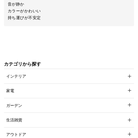
近
音が静か

チ
カラーがかわいい

ェ
持ち運びが不安定
ッ
ク
し
た
ア
イ
カテゴリから探す
テ
ム
インテリア
家電
特
集
ガーデン
一
覧
生活雑貨
アウトドア
人