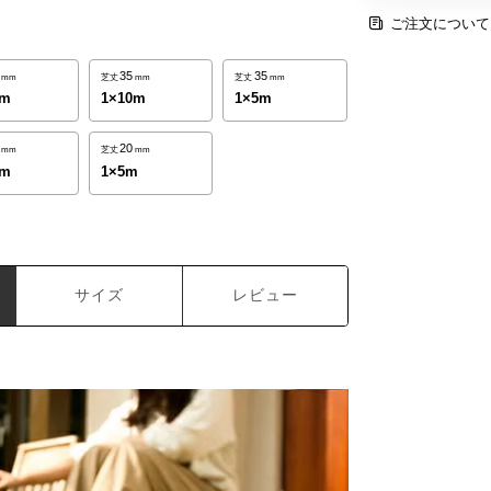
ご注文について
35
35
mm
芝丈
mm
芝丈
mm
0m
1×10m
1×5m
20
mm
芝丈
mm
0m
1×5m
サイズ
レビュー