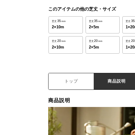
このアイテムの他の芝丈・サイズ
35
35
35
芝丈
mm
芝丈
mm
芝丈
2×10m
2×5m
1×2
20
20
20
芝丈
mm
芝丈
mm
芝丈
2×10m
2×5m
1×2
トップ
商品説明
商品説明