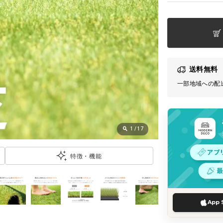
送料無料
一部地域への配
1
/
17
特徴・機能
App 