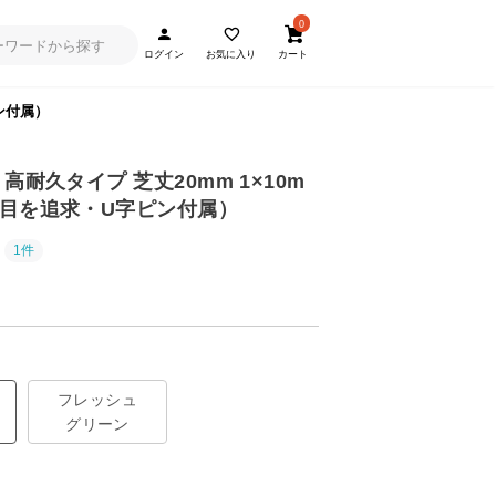
0
ログイン
お気に入り
カート
ン付属）
高耐久タイプ 芝丈20mm 1×10m
目を追求・U字ピン付属）
1件
フレッシュ
グリーン