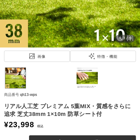
近
チ
ェ
ッ
ク
し
1
/
20
た
ア
画像
特徴・機能
イ
テ
ム
商品番号
qh13-wps
特
集
リアル人工芝 プレミアム 5葉MIX・質感をさらに
一
追求 芝丈38mm 1×10m 防草シート付
覧
¥
23,998
税込
人