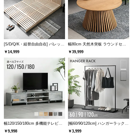
[S/D/Q/K・組替自由自在] パレット
幅80cm 天然木突板 ラウンドセン
ベッド 8/12/16枚セット
ターテーブル 美しい格子デザイン
￥14,999
￥39,999
幅120/150/180cm 多機能テレビボ
[幅60/90/120cm] ハンガーラック
ード 木目/石目調 オープン収納・
スチール 4段階高さ調節 サイドフ
￥9,998
￥3,999