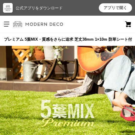
アプリで開く
公式アプリをダウンロード
ログイン
新規会員登録
 プレミアム 5葉MIX・質感をさらに追求 芝丈38mm 1×10m 防草シート付
お
気
に
入
り
ア
イ
テ
ム
最