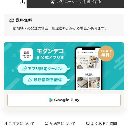
バリエーションを選択する
気
ア
イ
送料無料
テ
一部地域への配送の場合、別途送料がかかる場合があります。
ム
ラ
ン
キ
ン
グ
商
品
カ
Google Play
テ
ゴ
リ
ご注文について
配送料について
よくあるご質問
か