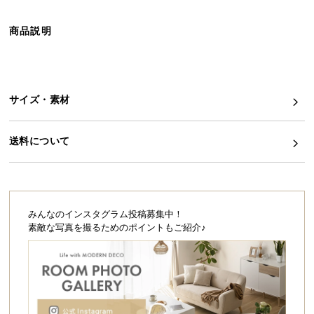
ら
探
商品説明
す
イ
サイズ・素材
ン
テ
送料について
リ
ア
テ
イ
ス
みんなのインスタグラム投稿募集中！
ト
素敵な写真を撮るためのポイントもご紹介♪
か
ら
探
す