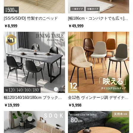
[SS/S/SD/D] 竹製すのこベッド
[幅186cm・コンパクトでも広々] 3
人掛けソファベッド リクライニン
￥8,999
￥49,999
グ 天然木フレーム 北欧
幅120/140/160/180cm ブラックフ
全12色 ヴィンテージ調 デザイナー
レーム ダイニング 大理石調 4人掛
ズシェルチェア
￥19,999
￥9,998
け