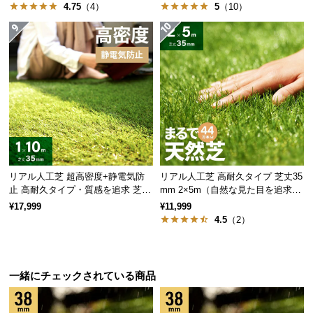
保
4.75
（4）
5
（10）
証
に
つ
い
て
会
員
規
約
リアル人工芝 超高密度+静電気防
リアル人工芝 高耐久タイプ 芝丈35
に
止 高耐久タイプ・質感を追求 芝丈
mm 2×5m（自然な見た目を追求・
つ
35mm 1×10m
U字ピン付属）
¥17,999
¥11,999
い
4.5
（2）
て
一緒にチェックされている商品
お
客
様