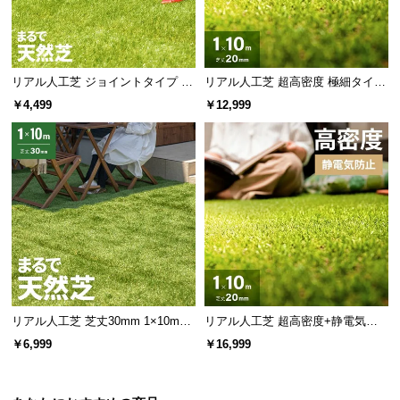
l
l
リアル人工芝 ジョイントタイプ 30
リアル人工芝 超高密度 極細タイプ
cm 9枚 芝丈35mm
芝丈20mm 1×10m
￥4,499
￥12,999
リアル人工芝 芝丈30mm 1×10m
リアル人工芝 超高密度+静電気防
（自然な見た目を追求・U字ピン付
止 高耐久タイプ・質感を追求 芝丈
￥6,999
￥16,999
属）
20mm 1×10m