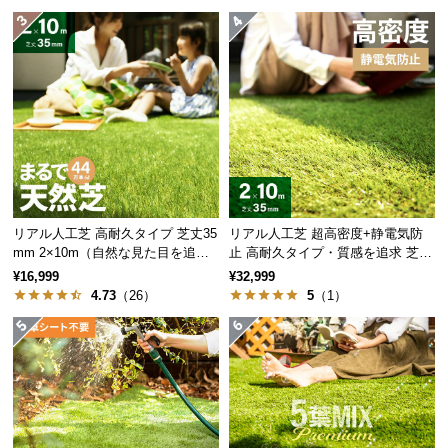
つ
い
て
開
梱
設
置
サ
ー
リアル人工芝 高耐久タイプ 芝丈35
リアル人工芝 超高密度+静電気防
ビ
mm 2×10m（自然な見た目を追
止 高耐久タイプ・質感を追求 芝丈
求・U字ピン付属）
35mm 2×10m
ス
¥16,999
¥32,999
4.73
（26）
5
（1）
に
つ
い
て
搬
入