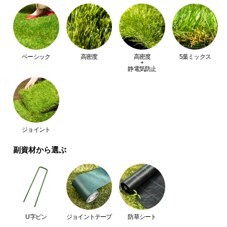
送
料
に
つ
い
ベーシック
高密度
高密度
5葉ミックス
+
て
静電気防止
大
型
商
品
ジョイント
の
配
副資材から選ぶ
送
に
つ
い
て
U字ピン
ジョイントテープ
防草シート