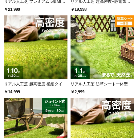
リアル人工芝 プレミアム 5葉MI
リアル人工芝 超高密度+静電気防
情
X・質感をさらに追求 芝丈38mm 1
止 高耐久タイプ・質感追求 芝丈35
報
￥21,999
￥19,998
×10m
mm 1×10m 防草シート付
©
M
O
D
E
R
N
D
E
C
リアル人工芝 超高密度 極細タイプ
リアル人工芝 防草シート一体型タ
芝丈20mm 1×10m 防草シート付
イプ 芝丈35mm 1×1m（自然な見
O
￥14,999
￥2,999
た目追求・U字ピン付）
C
o.,
L
t
d.
A