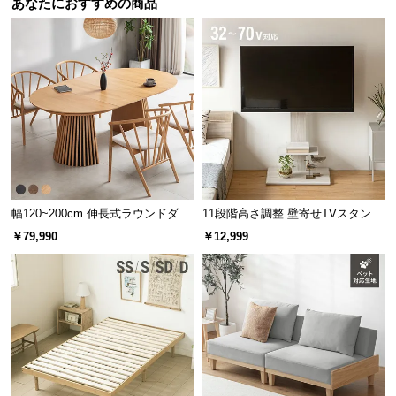
あなたにおすすめの商品
幅120~200cm 伸長式ラウンドダイ
11段階高さ調整 壁寄せTVスタンド
ニングテーブル 6人掛け 天然木突
キャスター付き 上下左右角度調節
￥79,990
￥12,999
板 美しい格子デザイン
機能