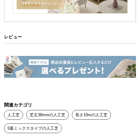
イ
ン
テ
リ
レビュー
ア
コ
ー
デ
ィ
ネ
ー
ト
か
ら
関連カテゴリ
探
人工芝
芝丈38mmの人工芝
長さ10mの人工芝
す
5葉ミックスタイプの人工芝