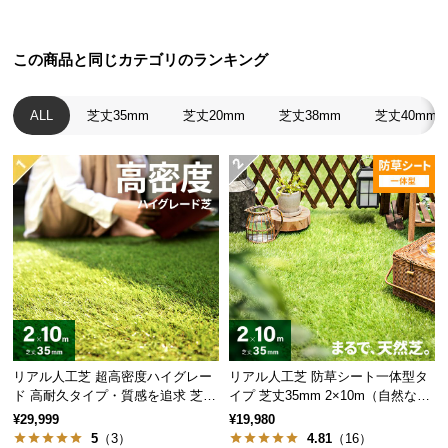
中
型
商
この商品と同じカテゴリのランキング
品
の
ALL
芝丈35mm
芝丈20mm
芝丈38mm
芝丈40mm
配
送
に
つ
い
て
小
型
商
品
リアル人工芝 超高密度ハイグレー
リアル人工芝 防草シート一体型タ
の
ド 高耐久タイプ・質感を追求 芝丈
イプ 芝丈35mm 2×10m（自然な見
配
35mm 2×10m
た目追求・U字ピン付）
¥29,999
¥19,980
送
5
（3）
4.81
（16）
に