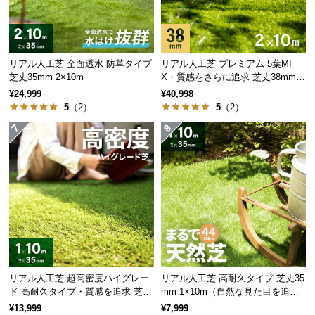
経
路
に
つ
リアル人工芝 全面透水 防草タイプ
リアル人工芝 プレミアム 5葉MI
い
芝丈35mm 2×10m
X・質感をさらに追求 芝丈38mm 2
て
×10m
¥24,999
¥40,998
5
（2）
5
（2）
返
品・
キ
ャ
ン
セ
ル
に
つ
い
リアル人工芝 超高密度ハイグレー
リアル人工芝 高耐久タイプ 芝丈35
て
ド 高耐久タイプ・質感を追求 芝丈
mm 1×10m（自然な見た目を追
35mm 1×10m
求・U字ピン付属）
¥13,999
¥7,999