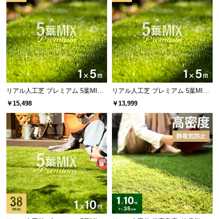
サ
ポ
ー
ト
お
知
リアル人工芝 プレミアム 5葉MI
リアル人工芝 プレミアム 5葉MI
X・質感をさらに追求 芝丈38mm 1
X・質感をさらに追求 芝丈38mm 1
ら
￥15,498
￥13,999
×5m 防草シート付
×5m
せ
ブ
ロ
グ
企
業