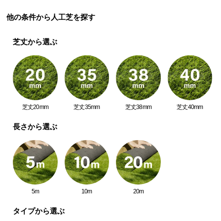
シ
ョ
他の条件から人工芝を探す
ッ
ピ
芝丈から選ぶ
ン
グ
ガ
イ
ド
芝丈20mm
芝丈35mm
芝丈38mm
芝丈40mm
お
支
長さから選ぶ
払
い
に
つ
い
5m
10m
20m
て
タイプから選ぶ
配