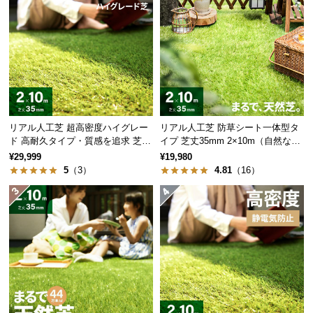
サ
ポ
ー
ト
お
リアル人工芝 超高密度ハイグレー
リアル人工芝 防草シート一体型タ
知
ド 高耐久タイプ・質感を追求 芝丈
イプ 芝丈35mm 2×10m（自然な見
ら
35mm 2×10m
た目追求・U字ピン付）
¥29,999
¥19,980
せ
5
（3）
4.81
（16）
ブ
ロ
グ
企
業