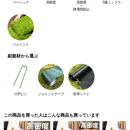
ベーシック
高密度
高密度
5葉ミックス
経
+
静電気防止
路
に
つ
い
て
ジョイント
返
副資材から選ぶ
品・
キ
ャ
ン
セ
ル
U字ピン
ジョイントテープ
防草シート
に
つ
い
この商品を買った人はこんな商品も買っています
て