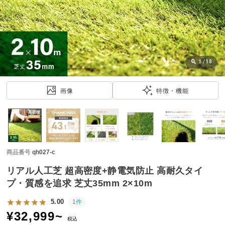
近
チ
ェ
ッ
ク
し
1
/
18
た
ア
画像
特徴・機能
イ
テ
ム
商品番号
qh027-c
特
集
リアル人工芝 超高密度+静電気防止 高耐久タイ
一
プ・質感を追求 芝丈35mm 2×10m
覧
5.00
1件
¥
32,999
~
税込
人