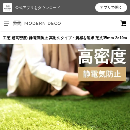
アプリで開く
公式アプリをダウンロード
ログイン
新規会員登録
工芝 超高密度+静電気防止 高耐久タイプ・質感を追求 芝丈35mm 2×10m
お
気
に
入
り
ア
イ
テ
ム
最