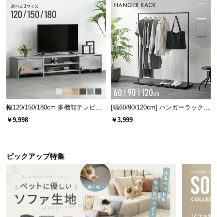
幅120/150/180cm 多機能テレビボ
[幅60/90/120cm] ハンガーラック
ード 木目/石目調 オープン収納・
スチール 4段階高さ調節 サイドフ
￥9,998
￥3,999
引き出し収納付き
ック オープンラック シンプル
ピックアップ特集