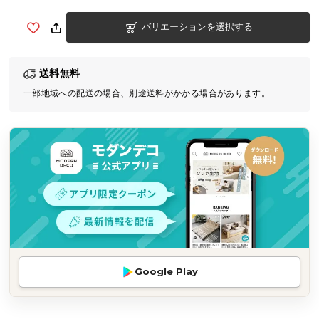
気
バリエーションを選択する
ア
イ
テ
送料無料
ム
一部地域への配送の場合、別途送料がかかる場合があります。
ラ
ン
キ
ン
グ
商
品
カ
テ
Google Play
ゴ
リ
か