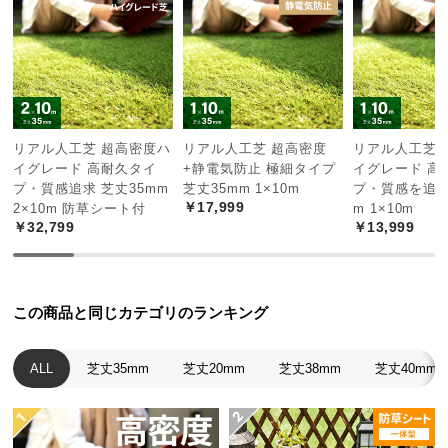
保
証
に
つ
い
て
リアル人工芝 超高密度ハ
リアル人工芝 超高密度
リアル人工芝 
会
イグレード 高耐久タイ
+静電気防止 極細タイプ
イグレード 高
プ・質感追求 芝丈35mm
芝丈35mm 1×10m
プ・質感を追求
員
￥17,999
2×10m 防草シート付
m 1×10m
規
￥32,799
￥13,999
約
に
つ
い
この商品と同じカテゴリのランキング
て
ALL
芝丈35mm
芝丈20mm
芝丈38mm
芝丈40mm
お
客
様