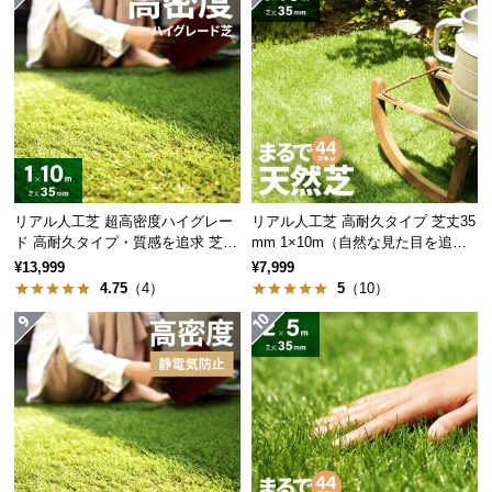
l
l
リアル人工芝 超高密度ハイグレー
リアル人工芝 高耐久タイプ 芝丈35
ド 高耐久タイプ・質感を追求 芝丈
mm 1×10m（自然な見た目を追
35mm 1×10m
求・U字ピン付属）
¥13,999
¥7,999
4.75
（4）
5
（10）