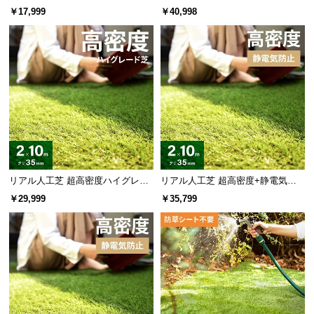
止 高耐久タイプ・質感を追求 芝丈
X・質感をさらに追求 芝丈38mm 2
￥17,999
￥40,998
35mm 1×10m
×10m
リアル人工芝 超高密度ハイグレー
リアル人工芝 超高密度+静電気防
ド 高耐久タイプ・質感を追求 芝丈
止 極細タイプ 芝丈35mm 2×10m
￥29,999
￥35,799
35mm 2×10m
防草シート付