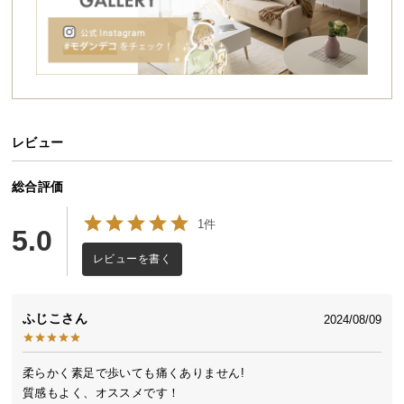
送
料
に
つ
い
て
レビュー
大
型
総合評価
商
品
1件
5.0
の
レビューを書く
配
送
に
ふじこ
2024/08/09
つ
い
て
柔らかく素足で歩いても痛くありません!

質感もよく、オススメです！