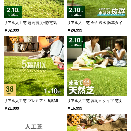
リアル人工芝 超高密度+静電気防
リアル人工芝 全面透水 防草タイプ
止 極細タイプ 芝丈35mm 2×10m
芝丈35mm 2×10m
￥32,999
￥24,999
リアル人工芝 プレミアム 5葉MI
リアル人工芝 高耐久タイプ 芝丈35
X・質感をさらに追求 芝丈38mm 1
mm 2×10m（自然な見た目を追
￥21,999
￥16,999
×10m
求・U字ピン付属）