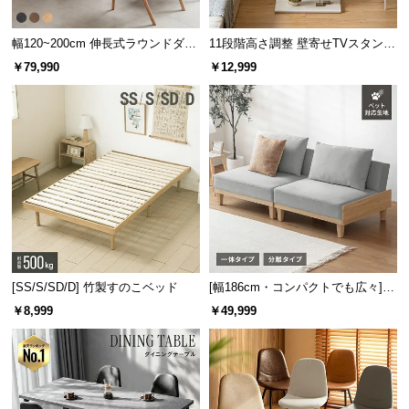
幅120~200cm 伸長式ラウンドダイ
11段階高さ調整 壁寄せTVスタンド
ニングテーブル 6人掛け 天然木突
キャスター付き 上下左右角度調節
￥79,990
￥12,999
板 美しい格子デザイン
機能
[SS/S/SD/D] 竹製すのこベッド
[幅186cm・コンパクトでも広々] 3
人掛けソファベッド リクライニン
￥8,999
￥49,999
グ 天然木フレーム 北欧