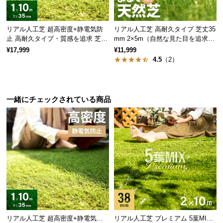
リアル人工芝 超高密度+静電気防
リアル人工芝 高耐久タイプ 芝丈35
止 高耐久タイプ・質感を追求 芝丈
mm 2×5m（自然な見た目を追求・
35mm 1×10m
U字ピン付属）
¥17,999
¥11,999
4.5
（2）
一緒にチェックされている商品
リアル人工芝 超高密度+静電気防
リアル人工芝 プレミアム 5葉MI