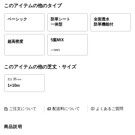
ら
このアイテムの他のタイプ
探
す
ベーシック
防草シート
全面透水
一体型
防草機能付
イ
5葉MIX
超高密度
ン
+7,999円
テ
リ
このアイテムの他の芝丈・サイズ
ア
テ
35
芝丈
mm
イ
1×10m
ス
ト
か
ご注文について
配送料について
よくあるご質問
ら
探
す
商品説明