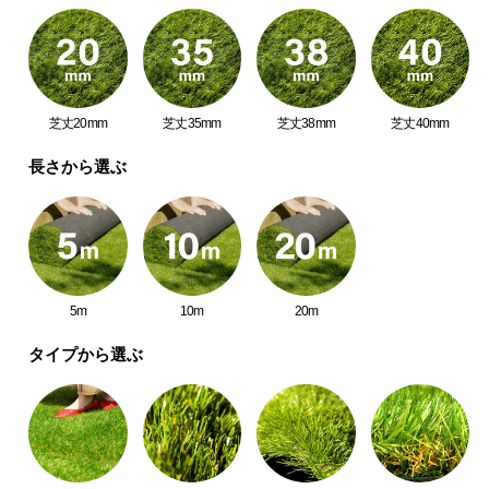
つ
い
て
芝丈20mm
芝丈35mm
芝丈38mm
芝丈40mm
開
梱
長さから選ぶ
設
置
サ
ー
ビ
ス
5m
10m
20m
に
つ
タイプから選ぶ
い
て
搬
入