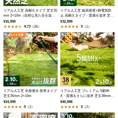
情
報
リアル人工芝 高耐久タイプ 芝丈35
リアル人工芝 超高密度+静電気防
mm 2×10m（自然な見た目を追
止 高耐久タイプ・質感を追求 芝丈
©
求・U字ピン付属）
35mm 2×10m
¥16,999
¥32,999
M
4.73
（26）
5
（1）
O
D
E
R
N
D
E
C
O
C
o.,
リアル人工芝 全面透水 防草タイプ
リアル人工芝 プレミアム 5葉MI
L
芝丈35mm 2×10m
X・質感をさらに追求 芝丈38mm 2
×10m
t
¥24,999
¥40,998
5
（2）
5
（2）
d.
A