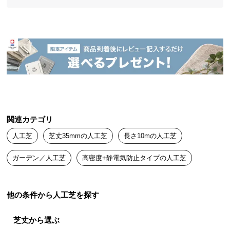
中
型
商
品
の
配
送
に
つ
い
関連カテゴリ
て
人工芝
芝丈35mmの人工芝
長さ10mの人工芝
小
ガーデン／人工芝
高密度+静電気防止タイプの人工芝
型
商
品
の
他の条件から人工芝を探す
配
送
芝丈から選ぶ
に