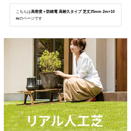
イ
こちらは
高密度＋防錆電 高耐久タイプ 芝丈35mm 2m×10
ン
m
のページです
テ
リ
ア
コ
ー
デ
ィ
ネ
ー
ト
か
ら
探
す