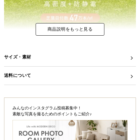
シ
ョ
ッ
ピ
商品説明をもっと見る
ン
グ
ガ
イ
サイズ・素材
ド
お
送料について
支
払
い
に
みんなのインスタグラム投稿募集中！
つ
素敵な写真を撮るためのポイントもご紹介♪
い
て
配