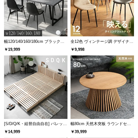
幅120/140/160/180cm ブラックフ
全12色 ヴィンテージ調 デザイナー
レーム ダイニング 大理石調 4人掛
ズシェルチェア
￥19,999
￥9,998
け
[S/D/Q/K・組替自由自在] パレット
幅80cm 天然木突板 ラウンドセン
ベッド 8/12/16枚セット
ターテーブル 美しい格子デザイン
￥14,999
￥39,999