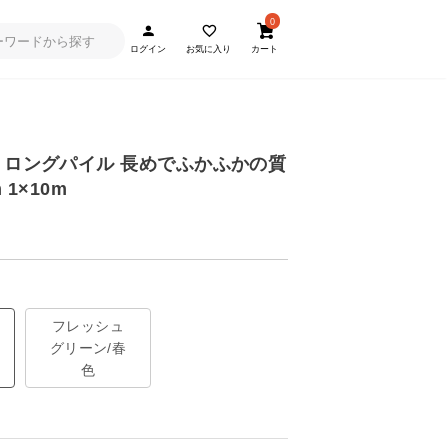
0
ログイン
お気に入り
カート
 ロングパイル 長めでふかふかの質
 1×10m
フレッシュ
グリーン/春
色