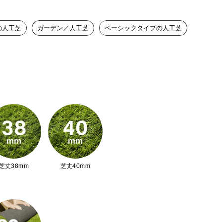
減りを防ぎます!
の人工芝
ガーデン／人工芝
ベーシックタイプの人工芝
、水はけもバッチリ。雨でも水が溜まる心
芝丈38mm
芝丈40mm