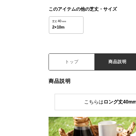
このアイテムの他の芝丈・サイズ
40
芝丈
mm
2×10m
トップ
商品説明
商品説明
こちらは
ロング丈40mm