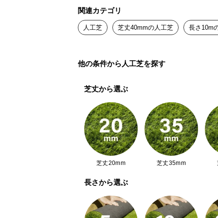
2
関連カテゴリ
層構造で葉の
人工芝
芝丈40mmの人工芝
長さ10m
他の条件から人工芝を探す
雨の日でも安心
芝丈から選ぶ
裏面には水抜き穴が付いているため
配はありません！
芝丈20mm
芝丈35mm
長さから選ぶ