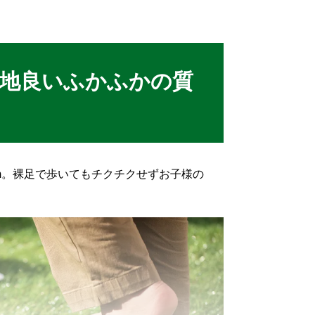
地良いふかふかの質
m
。裸足で歩いてもチクチクせずお子様の