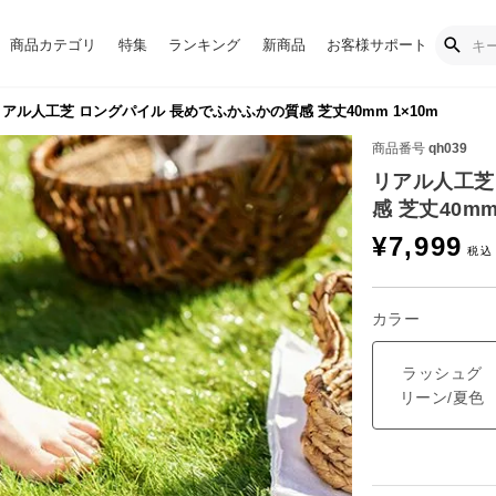
商品カテゴリ
特集
ランキング
新商品
お客様サポート
アル人工芝 ロングパイル 長めでふかふかの質感 芝丈40mm 1×10m
商品番号
qh039
リアル人工芝
感 芝丈40mm
¥
7,999
カラー
ラッシュグ
リーン/夏色