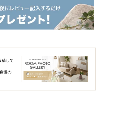
い、
高耐久な人工芝
に仕上げました。
当商品
投稿して
自慢の
葉を編込んだ基布をゴム製の層で固
定。
葉が抜けにくく高耐久
です。