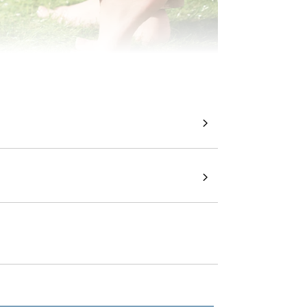
約40㎜
高耐久な2層構造