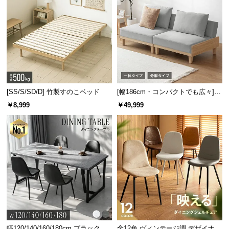
[SS/S/SD/D] 竹製すのこベッド
[幅186cm・コンパクトでも広々] 3
人掛けソファベッド リクライニン
￥8,999
￥49,999
グ 天然木フレーム 北欧
幅120/140/160/180cm ブラックフ
全12色 ヴィンテージ調 デザイナー