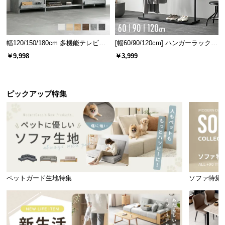
幅120/150/180cm 多機能テレビボ
[幅60/90/120cm] ハンガーラック
ード 木目/石目調 オープン収納・
スチール 4段階高さ調節 サイドフ
￥9,998
￥3,999
引き出し収納付き
ック オープンラック シンプル
ピックアップ特集
ペットガード生地特集
ソファ特集