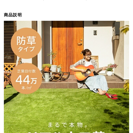
イ
商品説明
ン
テ
リ
ア
コ
ー
デ
ィ
ネ
ー
ト
か
ら
探
す