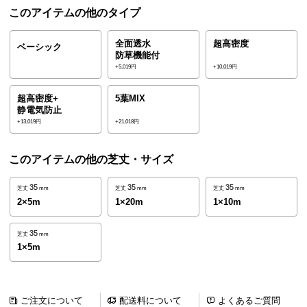
ら
このアイテムの他のタイプ
探
す
全面透水
超高密度
ベーシック
防草機能付
+5,019円
+10,019円
イ
超高密度+
5葉MIX
ン
静電気防止
テ
+13,019円
+21,018円
リ
ア
このアイテムの他の芝丈・サイズ
テ
イ
35
35
35
芝丈
mm
芝丈
mm
芝丈
mm
ス
2×5m
1×20m
1×10m
ト
か
35
芝丈
mm
1×5m
ら
探
す
ご注文について
配送料について
よくあるご質問