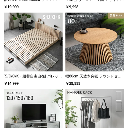
レーム ダイニング 大理石調 4人掛
ズシェルチェア
￥19,999
￥9,998
け
[S/D/Q/K・組替自由自在] パレット
幅80cm 天然木突板 ラウンドセン
ベッド 8/12/16枚セット
ターテーブル 美しい格子デザイン
￥14,999
￥39,999