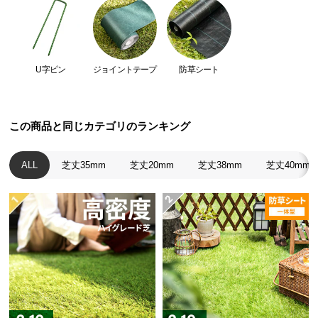
経
路
に
つ
U字ピン
ジョイントテープ
防草シート
い
て
返
この商品と同じカテゴリのランキング
品・
キ
ALL
芝丈35mm
芝丈20mm
芝丈38mm
芝丈40mm
ャ
ン
セ
ル
に
つ
い
て