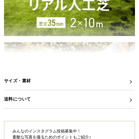
シ
ョ
ッ
ピ
ン
グ
ガ
イ
ド
お
支
サイズ・素材
払
い
送料について
に
つ
い
て
みんなのインスタグラム投稿募集中！
配
素敵な写真を撮るためのポイントもご紹介♪