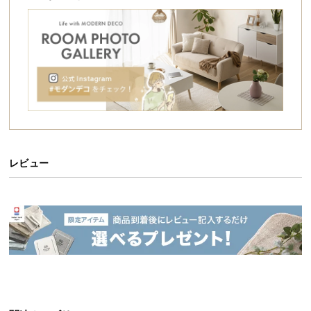
送
料
に
つ
い
て
大
型
商
レビュー
品
の
配
送
に
つ
い
て