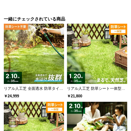
l
l
一緒にチェックされている商品
リアル人工芝 全面透水 防草タイプ
リアル人工芝 防草シート一体型タ
芝丈35mm 2×10m
イプ 芝丈35mm 1×20m（自然な見
￥24,999
￥21,800
た目追求・U字ピン付）