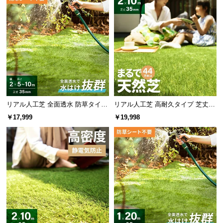
リアル人工芝 全面透水 防草タイプ
リアル人工芝 高耐久タイプ 芝丈35
芝丈35mm 2×5~10m
mm 2×10m 防草シート付（自然な
￥17,999
￥19,998
見た目追求・U字ピン）