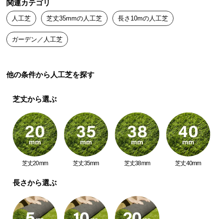
関連カテゴリ
中
型
人工芝
芝丈35mmの人工芝
長さ10mの人工芝
商
品
ガーデン／人工芝
の
配
送
他の条件から人工芝を探す
に
つ
芝丈から選ぶ
い
て
小
型
商
芝丈20mm
芝丈35mm
芝丈38mm
芝丈40mm
品
長さから選ぶ
の
配
送
に