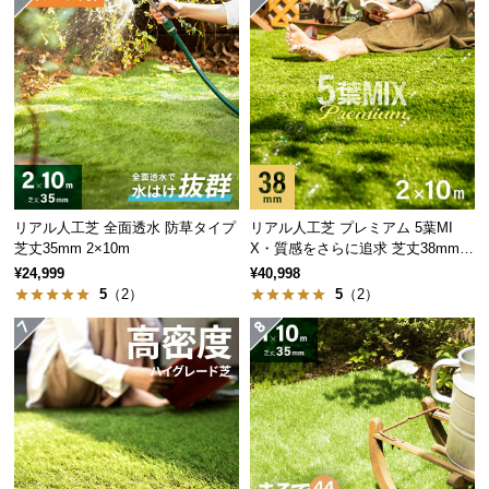
サ
ポ
ー
ト
お
知
ら
リアル人工芝 全面透水 防草タイプ
リアル人工芝 プレミアム 5葉MI
芝丈35mm 2×10m
X・質感をさらに追求 芝丈38mm 2
せ
×10m
¥24,999
¥40,998
5
（2）
5
（2）
ブ
ロ
グ
企
業