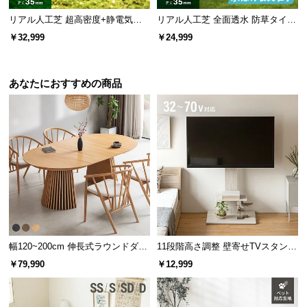
リアル人工芝 超高密度+静電気防
リアル人工芝 全面透水 防草タイプ
止 高耐久タイプ・質感を追求 芝丈
芝丈35mm 1×20m
￥32,999
￥24,999
35mm 2×10m
あなたにおすすめの商品
幅120~200cm 伸長式ラウンドダイ
11段階高さ調整 壁寄せTVスタンド
ニングテーブル 6人掛け 天然木突
キャスター付き 上下左右角度調節
￥79,990
￥12,999
板 美しい格子デザイン
機能