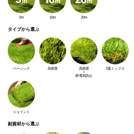
つ
い
5m
10m
20m
て
タイプから選ぶ
開
梱
設
置
サ
ー
ベーシック
高密度
高密度
5葉ミックス
+
ビ
静電気防止
ス
に
つ
い
て
ジョイント
副資材から選ぶ
搬
入