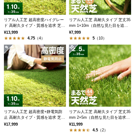
情
報
©
リアル人工芝 超高密度ハイグレー
リアル人工芝 高耐久タイプ 芝丈35
M
ド 高耐久タイプ・質感を追求 芝丈
mm 1×10m（自然な見た目を追
35mm 1×10m
求・U字ピン付属）
O
¥13,999
¥7,999
4.75
（4）
5
（10）
D
E
R
N
D
E
C
O
C
o.,
L
リアル人工芝 超高密度+静電気防
リアル人工芝 高耐久タイプ 芝丈35
t
止 高耐久タイプ・質感を追求 芝丈
mm 2×5m（自然な見た目を追求・
d.
35mm 1×10m
U字ピン付属）
¥17,999
¥11,999
A
4.5
（2）