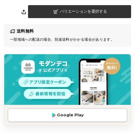
気
バリエーションを選択する
ア
イ
テ
送料無料
ム
一部地域への配送の場合、別途送料がかかる場合があります。
ラ
ン
キ
ン
グ
商
品
カ
テ
Google Play
ゴ
リ
か