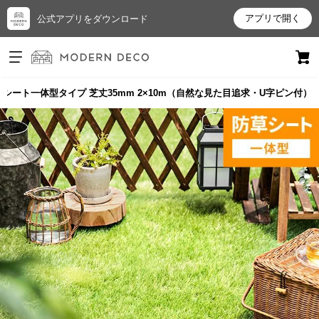
アプリで開く
公式アプリをダウンロード
ログイン
新規会員登録
シート一体型タイプ 芝丈35mm 2×10m（自然な見た目追求・U字ピン付）
お
気
に
入
り
ア
イ
テ
ム
最