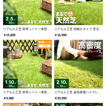
リアル人工芝 防草シート一体型タ
リアル人工芝 高耐久タイプ 芝丈35
イプ 芝丈35mm 2×5m（自然な見
mm 2×10m（自然な見た目を追
￥15,800
￥16,999
た目追求・U字ピン付）
求・U字ピン付属）
リアル人工芝 防草シート一体型タ
リアル人工芝 超高密度ハイグレー
イプ 芝丈35mm 1×10m（自然な見
ド 高耐久タイプ・質感を追求 芝丈
￥9,980
￥29,999
た目追求・U字ピン付）
35mm 2×10m