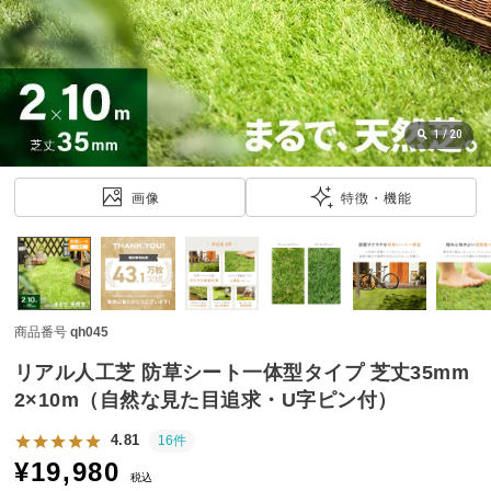
近
チ
ェ
ッ
ク
し
1
/
20
た
ア
画像
特徴・機能
イ
テ
ム
商品番号
qh045
特
集
リアル人工芝 防草シート一体型タイプ 芝丈35mm
一
2×10m（自然な見た目追求・U字ピン付）
覧
4.81
16件
¥
19,980
税込
人