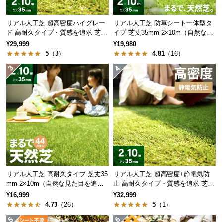
保
証
リアル人工芝 超高密度ハイグレー
リアル人工芝 防草シート一体型タ
に
ド 高耐久タイプ・質感を追求 芝丈
イプ 芝丈35mm 2×10m（自然な見
つ
35mm 2×10m
た目追求・U字ピン付）
¥29,999
¥19,980
い
5
（3）
4.81
（16）
て
会
員
規
約
に
つ
い
て
リアル人工芝 高耐久タイプ 芝丈35
リアル人工芝 超高密度+静電気防
mm 2×10m（自然な見た目を追
止 高耐久タイプ・質感を追求 芝丈
求・U字ピン付属）
35mm 2×10m
¥16,999
¥32,999
お
4.73
（26）
5
（1）
客
様