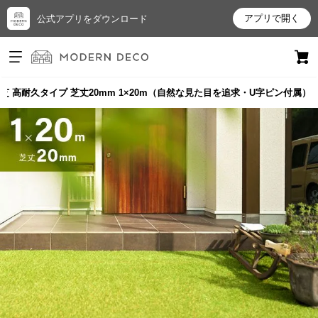
アプリで開く
公式アプリをダウンロード
ログイン
新規会員登録
芝 高耐久タイプ 芝丈20mm 1×20m（自然な見た目を追求・U字ピン付属）
お
気
に
入
り
ア
イ
テ
ム
最