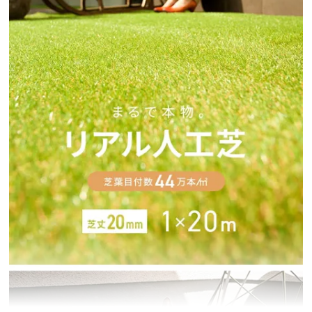
イ
ン
テ
リ
ア
コ
ー
デ
ィ
ネ
ー
ト
か
ら
探
す