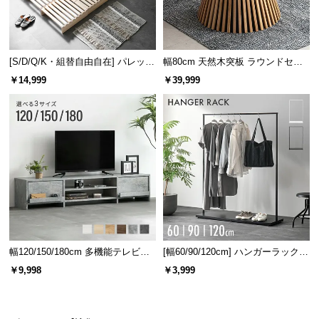
[S/D/Q/K・組替自由自在] パレット
幅80cm 天然木突板 ラウンドセン
ベッド 8/12/16枚セット
ターテーブル 美しい格子デザイン
￥14,999
￥39,999
幅120/150/180cm 多機能テレビボ
[幅60/90/120cm] ハンガーラック
ード 木目/石目調 オープン収納・
スチール 4段階高さ調節 サイドフ
￥9,998
￥3,999
引き出し収納付き
ック オープンラック シンプル