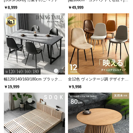
人掛けソファベッド リクライニン
￥8,999
￥49,999
グ 天然木フレーム 北欧
幅120/140/160/180cm ブラックフ
全12色 ヴィンテージ調 デザイナー
レーム ダイニング 大理石調 4人掛
ズシェルチェア
￥19,999
￥9,998
け