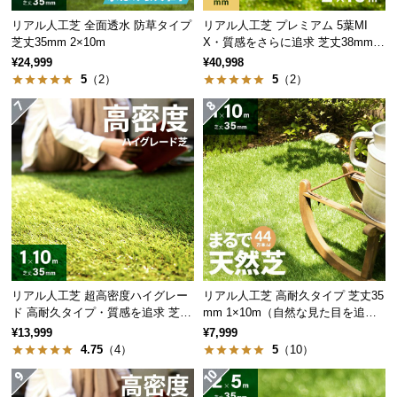
サ
リアル人工芝 全面透水 防草タイプ
リアル人工芝 プレミアム 5葉MI
ポ
芝丈35mm 2×10m
X・質感をさらに追求 芝丈38mm 2
×10m
ー
¥24,999
¥40,998
ト
5
（2）
5
（2）
お
知
ら
せ
ブ
ロ
リアル人工芝 超高密度ハイグレー
リアル人工芝 高耐久タイプ 芝丈35
グ
ド 高耐久タイプ・質感を追求 芝丈
mm 1×10m（自然な見た目を追
35mm 1×10m
求・U字ピン付属）
¥13,999
¥7,999
4.75
（4）
5
（10）
企
業