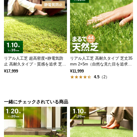
情
報
©
M
O
D
E
R
リアル人工芝 超高密度+静電気防
リアル人工芝 高耐久タイプ 芝丈35
N
止 高耐久タイプ・質感を追求 芝丈
mm 2×5m（自然な見た目を追求・
D
35mm 1×10m
U字ピン付属）
¥17,999
¥11,999
E
4.5
（2）
C
O
C
一緒にチェックされている商品
o.,
L
t
d.
A