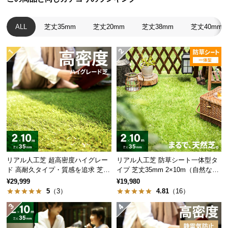
経
路
ALL
芝丈35mm
芝丈20mm
芝丈38mm
芝丈40mm
に
つ
い
て
返
品・
キ
ャ
ン
セ
ル
リアル人工芝 超高密度ハイグレー
リアル人工芝 防草シート一体型タ
ド 高耐久タイプ・質感を追求 芝丈
イプ 芝丈35mm 2×10m（自然な見
に
35mm 2×10m
た目追求・U字ピン付）
¥29,999
¥19,980
つ
5
（3）
4.81
（16）
い
て