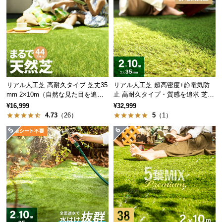
保
証
に
つ
い
て
会
リアル人工芝 高耐久タイプ 芝丈35
リアル人工芝 超高密度+静電気防
員
mm 2×10m（自然な見た目を追
止 高耐久タイプ・質感を追求 芝丈
求・U字ピン付属）
35mm 2×10m
規
¥16,999
¥32,999
4.73
（26）
5
（1）
約
に
つ
い
て
お
客
様