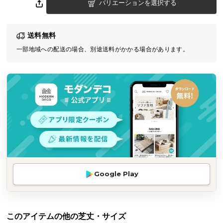
バリエーションを選択する
気
ア
イ
送料無料
テ
一部地域への配送の場合、別途送料がかかる場合があります。
ム
ラ
ン
キ
ン
グ
商
品
カ
Google Play
テ
ゴ
リ
このアイテムの他の芝丈・サイズ
か