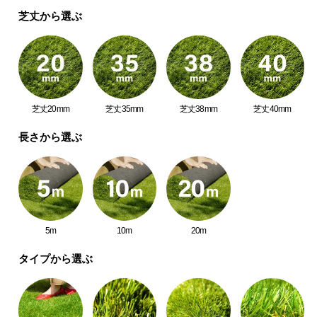
中
芝丈から選ぶ
型
商
品
の
配
送
芝丈20mm
芝丈35mm
芝丈38mm
芝丈40mm
に
つ
長さから選ぶ
い
て
小
型
5m
10m
20m
商
品
タイプから選ぶ
の
配
送
に