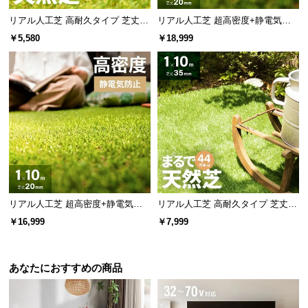
リアル人工芝 高耐久タイプ 芝丈20
リアル人工芝 超高密度+静電気防
mm 1×5m（自然な見た目を追求・
止 高耐久タイプ・質感追求 芝丈20
￥5,580
￥18,999
U字ピン付属）
mm 1×10m 防草シート付
リアル人工芝 超高密度+静電気防
リアル人工芝 高耐久タイプ 芝丈35
止 高耐久タイプ・質感を追求 芝丈
mm 1×10m（自然な見た目を追
￥16,999
￥7,999
20mm 1×10m
求・U字ピン付属）
あなたにおすすめの商品