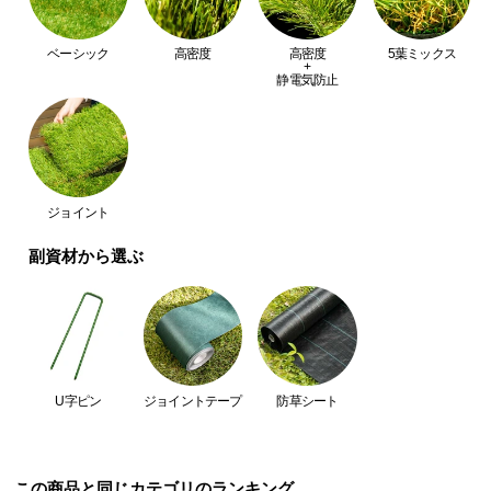
つ
い
ベーシック
高密度
高密度
5葉ミックス
+
て
静電気防止
開
梱
設
置
ジョイント
サ
ー
副資材から選ぶ
ビ
ス
に
つ
い
U字ピン
ジョイントテープ
防草シート
て
搬
入
この商品と同じカテゴリのランキング