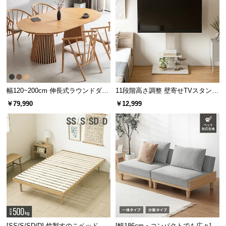
幅120~200cm 伸長式ラウンドダイ
11段階高さ調整 壁寄せTVスタンド
ニングテーブル 6人掛け 天然木突
キャスター付き 上下左右角度調節
￥79,990
￥12,999
板 美しい格子デザイン
機能
[SS/S/SD/D] 竹製すのこベッド
[幅186cm・コンパクトでも広々] 3