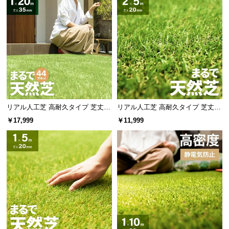
リアル人工芝 高耐久タイプ 芝丈35
リアル人工芝 高耐久タイプ 芝丈20
mm 1×20m（自然な見た目を追
mm 2×5m（自然な見た目を追求・
￥17,999
￥11,999
求・U字ピン付属）
U字ピン付属）