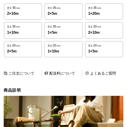
ら
35
35
35
芝丈
mm
芝丈
mm
芝丈
mm
探
2×10m
2×5m
1×20m
す
35
35
20
芝丈
mm
芝丈
mm
芝丈
mm
1×10m
1×5m
2×10m
イ
ン
20
20
20
芝丈
mm
芝丈
mm
芝丈
mm
テ
2×5m
1×10m
1×5m
リ
ア
テ
ご注文について
配送料について
よくあるご質問
イ
ス
ト
商品説明
か
ら
探
す