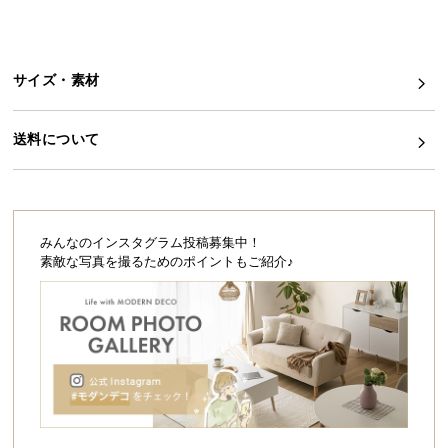
シ
ョ
ッ
ピ
サイズ・素材
ン
グ
送料について
ガ
イ
ド
お
みんなのインスタグラム投稿募集中！
支
素敵な写真を撮るためのポイントもご紹介♪
払
い
に
つ
い
て
配