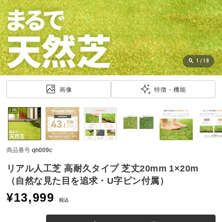
近
チ
ェ
ッ
ク
し
1
/
18
た
ア
画像
特徴・機能
イ
テ
ム
商品番号
qh009c
特
集
リアル人工芝 高耐久タイプ 芝丈20mm 1×20m
一
（自然な見た目を追求・U字ピン付属）
覧
¥
13,999
税込
人