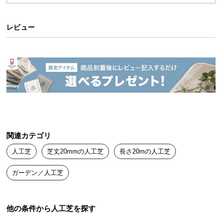
送
料
レビュー
に
つ
い
て
大
型
商
品
の
関連カテゴリ
配
人工芝
芝丈20mmの人工芝
長さ20mの人工芝
送
に
ガーデン／人工芝
つ
い
て
他の条件から人工芝を探す