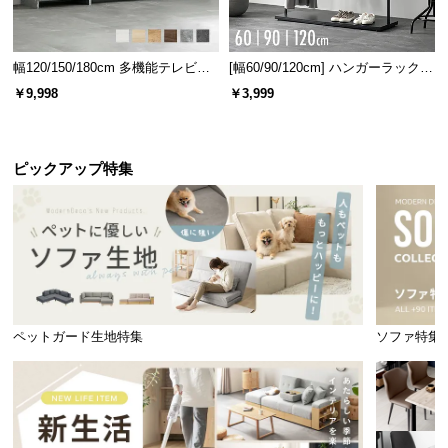
幅120/150/180cm 多機能テレビボ
[幅60/90/120cm] ハンガーラック
ード 木目/石目調 オープン収納・
スチール 4段階高さ調節 サイドフ
￥9,998
￥3,999
引き出し収納付き
ック オープンラック シンプル
ピックアップ特集
ペットガード生地特集
ソファ特集