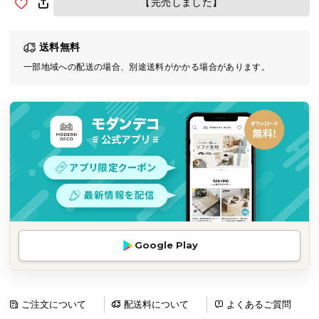
【完売しました】
気
ア
送料無料
イ
テ
一部地域への配送の場合、別途送料がかかる場合があります。
ム
ラ
ン
キ
ン
グ
商
品
Google Play
カ
テ
ゴ
リ
ご注文について
配送料について
よくあるご質問
か