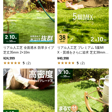
サ
ポ
ー
ト
お
知
リアル人工芝 全面透水 防草タイプ
リアル人工芝 プレミアム 5葉MI
ら
芝丈35mm 2×10m
X・質感をさらに追求 芝丈38mm 2
×10m
せ
¥24,999
¥40,998
5
（2）
5
（2）
ブ
ロ
グ
企
業