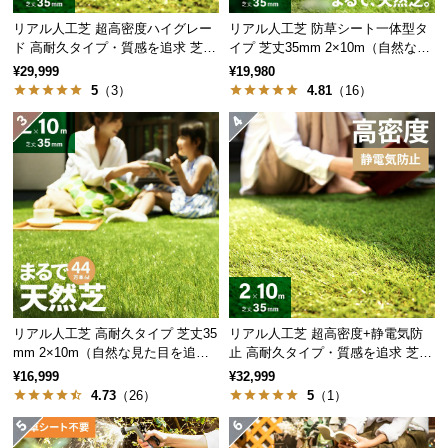
保
証
リアル人工芝 超高密度ハイグレー
リアル人工芝 防草シート一体型タ
ド 高耐久タイプ・質感を追求 芝丈
イプ 芝丈35mm 2×10m（自然な見
に
35mm 2×10m
た目追求・U字ピン付）
¥29,999
¥19,980
つ
5
（3）
4.81
（16）
い
て
会
員
規
約
に
つ
い
て
リアル人工芝 高耐久タイプ 芝丈35
リアル人工芝 超高密度+静電気防
mm 2×10m（自然な見た目を追
止 高耐久タイプ・質感を追求 芝丈
求・U字ピン付属）
35mm 2×10m
¥16,999
¥32,999
4.73
（26）
5
（1）
お
客
様