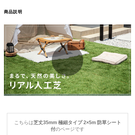
ら
探
商品説明
す
イ
ン
テ
リ
ア
テ
イ
ス
ト
か
ら
探
こちらは
芝丈35mm 極細タイプ 2×5m 防草シート
す
付
のページです