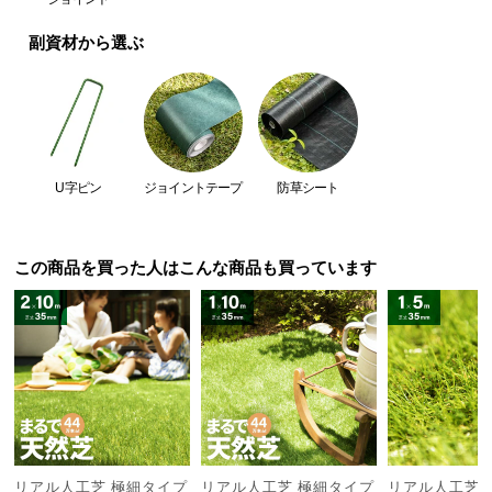
つ
副資材から選ぶ
い
て
開
梱
設
U字ピン
ジョイントテープ
防草シート
置
サ
ー
この商品を買った人はこんな商品も買っています
ビ
ス
に
つ
い
て
搬
入
リアル人工芝 極細タイプ
リアル人工芝 極細タイプ
リアル人工芝 