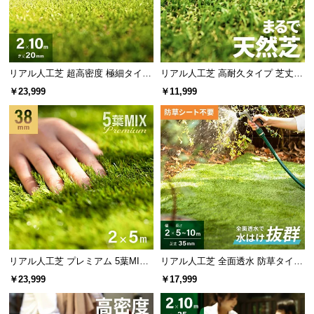
リアル人工芝 超高密度 極細タイプ
リアル人工芝 高耐久タイプ 芝丈20
芝丈20mm 2×10m
mm 2×5m（自然な見た目を追求・
￥23,999
￥11,999
U字ピン付属）
リアル人工芝 プレミアム 5葉MI
リアル人工芝 全面透水 防草タイプ
X・質感をさらに追求 芝丈38mm 2
芝丈35mm 2×5~10m
￥23,999
￥17,999
×5m