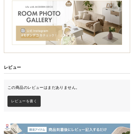
シ
ョ
ッ
ピ
ン
グ
ガ
イ
ド
レビュー
お
支
払
この商品のレビューはまだありません。
い
に
レビューを書く
つ
い
て
配