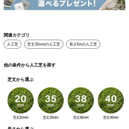
送
料
に
つ
い
関連カテゴリ
て
人工芝
芝丈35mmの人工芝
長さ5mの人工芝
大
型
商
他の条件から人工芝を探す
品
の
芝丈から選ぶ
配
送
に
つ
い
て
芝丈20mm
芝丈35mm
芝丈38mm
芝丈40mm
長さから選ぶ