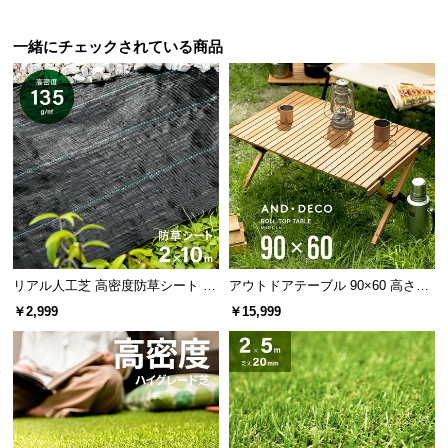
l
l
一緒にチェックされている商品
リアル人工芝 高密度防草シート 2×
アウトドアテーブル 90×60 高さ44
10m
cm
￥2,999
￥15,999