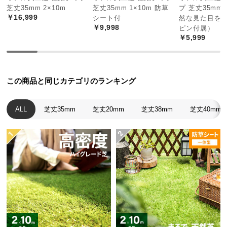
経
芝丈35mm 2×10m
芝丈35mm 1×10m 防草
プ 芝丈35mm 
￥16,999
シート付
然な見た目を追
路
￥9,998
ピン付属）
に
￥5,999
つ
い
て
この商品と同じカテゴリのランキング
返
品・
ALL
芝丈35mm
芝丈20mm
芝丈38mm
芝丈40mm
キ
ャ
ン
セ
ル
に
つ
い
て