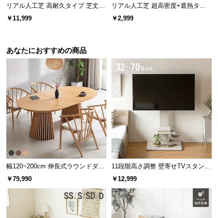
リアル人工芝 高耐久タイプ 芝丈35
リアル人工芝 超高密度+遮熱タイ
mm 2×5m（自然な見た目を追求・
プ 高耐久・質感を追求 芝丈35m
￥11,999
￥2,999
U字ピン付属）
m 1×1m
あなたにおすすめの商品
幅120~200cm 伸長式ラウンドダイ
11段階高さ調整 壁寄せTVスタンド
ニングテーブル 6人掛け 天然木突
キャスター付き 上下左右角度調節
￥79,990
￥12,999
板 美しい格子デザイン
機能