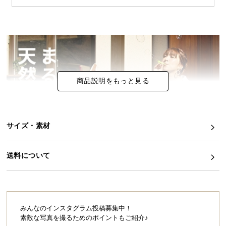
イ
ン
テ
リ
ア
コ
商品説明をもっと見る
ー
デ
ィ
ネ
サイズ・素材
ー
ト
送料について
か
ら
探
す
みんなのインスタグラム投稿募集中！
素敵な写真を撮るためのポイントもご紹介♪