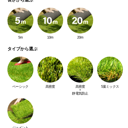
中
型
商
品
の
配
5m
10m
20m
送
に
タイプから選ぶ
つ
い
て
小
ベーシック
高密度
高密度
5葉ミックス
型
+
静電気防止
商
品
の
配
送
に
ジョイント