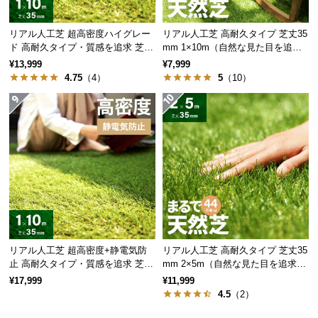
情
報
リアル人工芝 超高密度ハイグレー
リアル人工芝 高耐久タイプ 芝丈35
©
ド 高耐久タイプ・質感を追求 芝丈
mm 1×10m（自然な見た目を追
M
35mm 1×10m
求・U字ピン付属）
¥13,999
¥7,999
O
4.75
（4）
5
（10）
D
E
R
N
D
E
C
O
C
o.,
リアル人工芝 超高密度+静電気防
リアル人工芝 高耐久タイプ 芝丈35
L
止 高耐久タイプ・質感を追求 芝丈
mm 2×5m（自然な見た目を追求・
t
35mm 1×10m
U字ピン付属）
¥17,999
¥11,999
d.
4.5
（2）
A