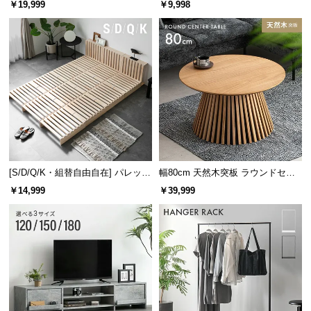
￥19,999
￥9,998
け
[S/D/Q/K・組替自由自在] パレット
幅80cm 天然木突板 ラウンドセン
ベッド 8/12/16枚セット
ターテーブル 美しい格子デザイン
￥14,999
￥39,999