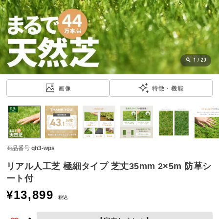
近
チ
ェ
ッ
ク
し
1
/
20
た
ア
画像
特徴・機能
イ
テ
ム
商品番号
qh3-wps
特
集
リアル人工芝 極細タイプ 芝丈35mm 2×5m 防草シ
一
ート付
覧
¥
13,899
税込
人