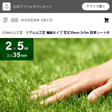
アプリで開く
公式アプリをダウンロード
ログイン
新規会員登録
長さ5mの人工芝
リアル人工芝 極細タイプ 芝丈35mm 2×5m 防草シート付
お
気
に
入
り
ア
イ
テ
ム
最