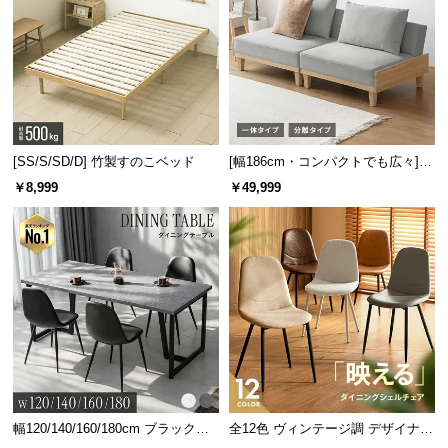
[SS/S/SD/D] 竹製すのこベッド
[幅186cm・コンパクトでも広々] 3
人掛けソファベッド リクライニン
￥8,999
￥49,999
グ 天然木フレーム 北欧
幅120/140/160/180cm ブラックフ
全12色 ヴィンテージ調 デザイナー
レーム ダイニング 大理石調 4人掛
ズシェルチェア