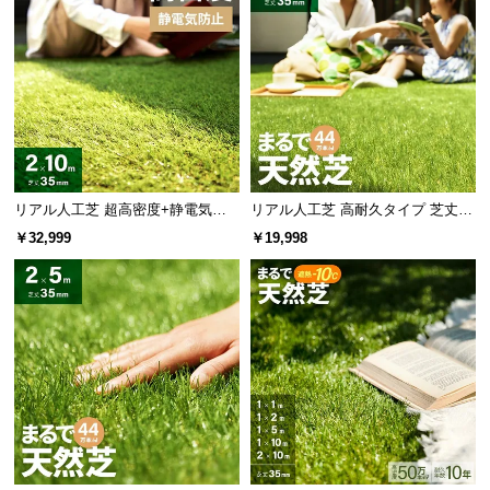
リアル人工芝 超高密度+静電気防
リアル人工芝 高耐久タイプ 芝丈35
止 極細タイプ 芝丈35mm 2×10m
mm 2×10m 防草シート付（自然な
￥32,999
￥19,998
見た目追求・U字ピン）