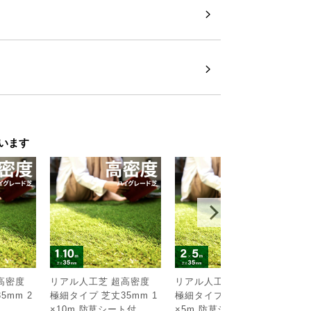
います
高密度
リアル人工芝 超高密度
リアル人工芝 超高密度
リ
5mm 2
極細タイプ 芝丈35mm 1
極細タイプ 芝丈35mm 2
シ
￥
×10m 防草シート付
×5m 防草シート付