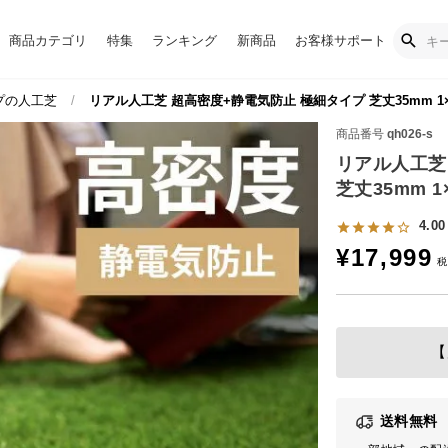
商品カテゴリ
特集
ランキング
新商品
お客様サポート
プの人工芝
リアル人工芝 超高密度+静電気防止 極細タイプ 芝丈35mm 1×
商品番号
qh026-s
リアル人工芝
芝丈35mm 1
4.00
¥
17,999
【
送料無料