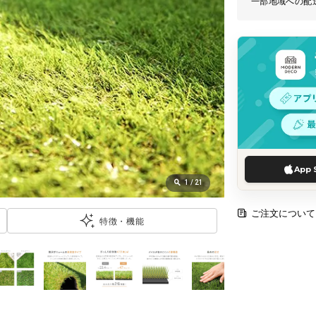
一部地域への配
App 
1
/
21
ご注文について
特徴・機能