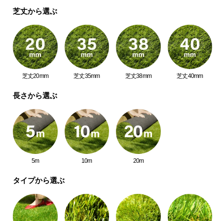
中
芝丈から選ぶ
型
商
品
の
配
送
芝丈20mm
芝丈35mm
芝丈38mm
芝丈40mm
に
つ
長さから選ぶ
い
て
小
型
5m
10m
20m
商
品
タイプから選ぶ
の
配
送
に