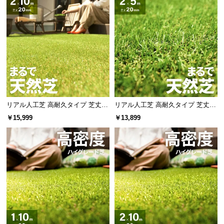
リアル人工芝 高耐久タイプ 芝丈20
リアル人工芝 高耐久タイプ 芝丈20
mm 2×10m（自然な見た目を追
mm 2×5m 防草シート付（自然な見
￥15,999
￥13,899
求・U字ピン付属）
た目追求・U字ピン）