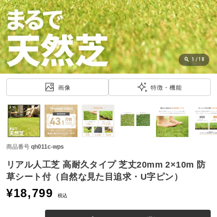
近
チ
ェ
ッ
ク
し
1
/
18
た
ア
画像
特徴・機能
イ
テ
ム
商品番号
qh011c-wps
特
集
リアル人工芝 高耐久タイプ 芝丈20mm 2×10m 防
一
草シート付（自然な見た目追求・U字ピン）
覧
¥
18,799
税込
人