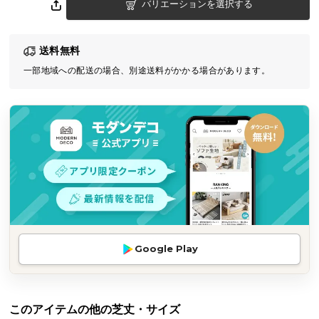
バリエーションを選択する
気
ア
イ
送料無料
テ
一部地域への配送の場合、別途送料がかかる場合があります。
ム
ラ
ン
キ
ン
グ
商
品
カ
Google Play
テ
ゴ
リ
このアイテムの他の芝丈・サイズ
か