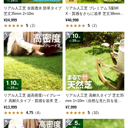
サ
リアル人工芝 全面透水 防草タイプ
リアル人工芝 プレミアム 5葉MI
ポ
芝丈35mm 2×10m
X・質感をさらに追求 芝丈38mm 2
×10m
ー
¥24,999
¥40,998
ト
5
（2）
5
（2）
お
知
ら
せ
ブ
ロ
リアル人工芝 超高密度ハイグレー
リアル人工芝 高耐久タイプ 芝丈35
グ
ド 高耐久タイプ・質感を追求 芝丈
mm 1×10m（自然な見た目を追
35mm 1×10m
求・U字ピン付属）
¥13,999
¥7,999
4.75
（4）
5
（10）
企
業