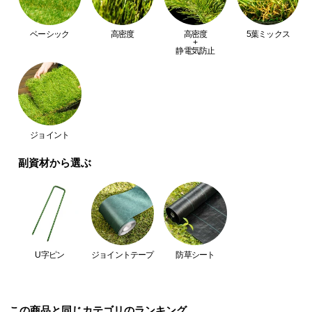
つ
い
ベーシック
高密度
高密度
5葉ミックス
+
て
静電気防止
開
梱
設
置
ジョイント
サ
ー
副資材から選ぶ
ビ
ス
に
つ
い
U字ピン
ジョイントテープ
防草シート
て
搬
入
この商品と同じカテゴリのランキング