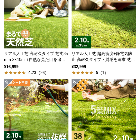
保
証
に
つ
い
て
会
リアル人工芝 高耐久タイプ 芝丈35
リアル人工芝 超高密度+静電気防
員
mm 2×10m（自然な見た目を追
止 高耐久タイプ・質感を追求 芝丈
求・U字ピン付属）
35mm 2×10m
規
¥16,999
¥32,999
4.73
（26）
5
（1）
約
に
つ
い
て
お
客
様