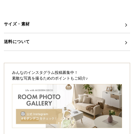
シ
ョ
ッ
ピ
サイズ・素材
ン
グ
送料について
ガ
イ
ド
お
みんなのインスタグラム投稿募集中！
支
素敵な写真を撮るためのポイントもご紹介♪
払
い
に
つ
い
て
配