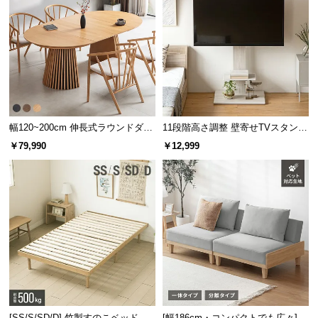
幅120~200cm 伸長式ラウンドダイ
11段階高さ調整 壁寄せTVスタンド
ニングテーブル 6人掛け 天然木突
キャスター付き 上下左右角度調節
￥79,990
￥12,999
板 美しい格子デザイン
機能
[SS/S/SD/D] 竹製すのこベッド
[幅186cm・コンパクトでも広々] 3