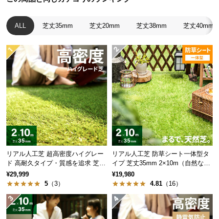
経
路
ALL
芝丈35mm
芝丈20mm
芝丈38mm
芝丈40mm
に
つ
い
て
返
品・
キ
ャ
ン
セ
ル
リアル人工芝 超高密度ハイグレー
リアル人工芝 防草シート一体型タ
ド 高耐久タイプ・質感を追求 芝丈
イプ 芝丈35mm 2×10m（自然な見
に
35mm 2×10m
た目追求・U字ピン付）
¥29,999
¥19,980
つ
5
（3）
4.81
（16）
い
て