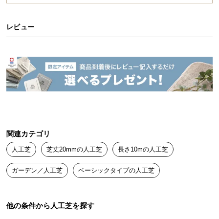
送
料
レビュー
に
つ
い
て
大
型
商
品
の
関連カテゴリ
配
人工芝
芝丈20mmの人工芝
長さ10mの人工芝
送
に
ガーデン／人工芝
ベーシックタイプの人工芝
つ
い
て
他の条件から人工芝を探す