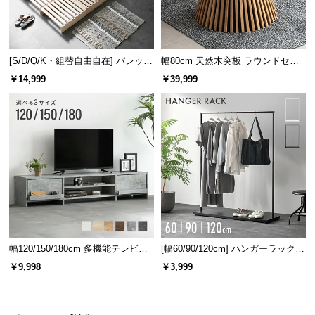
[S/D/Q/K・組替自由自在] パレット
幅80cm 天然木突板 ラウンドセン
ベッド 8/12/16枚セット
ターテーブル 美しい格子デザイン
￥14,999
￥39,999
幅120/150/180cm 多機能テレビボ
[幅60/90/120cm] ハンガーラック
ード 木目/石目調 オープン収納・
スチール 4段階高さ調節 サイドフ
￥9,998
￥3,999
引き出し収納付き
ック オープンラック シンプル