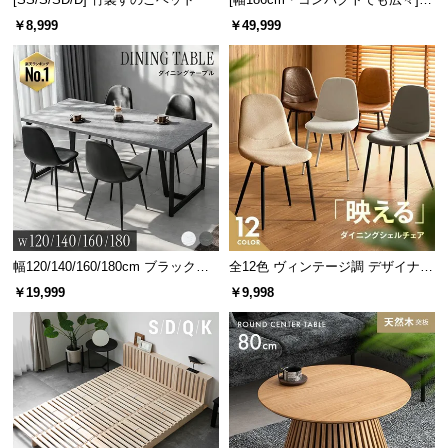
人掛けソファベッド リクライニン
￥8,999
￥49,999
グ 天然木フレーム 北欧
幅120/140/160/180cm ブラックフ
全12色 ヴィンテージ調 デザイナー
レーム ダイニング 大理石調 4人掛
ズシェルチェア
￥19,999
￥9,998
け