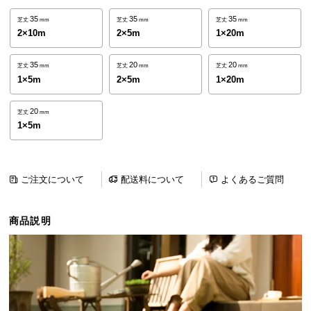
ら
35
35
35
芝丈
mm
芝丈
mm
芝丈
mm
探
2×10m
2×5m
1×20m
す
35
20
20
芝丈
mm
芝丈
mm
芝丈
mm
1×5m
2×5m
1×20m
イ
ン
20
芝丈
mm
テ
1×5m
リ
ア
テ
ご注文について
配送料について
よくあるご質問
イ
ス
ト
商品説明
か
ら
探
す