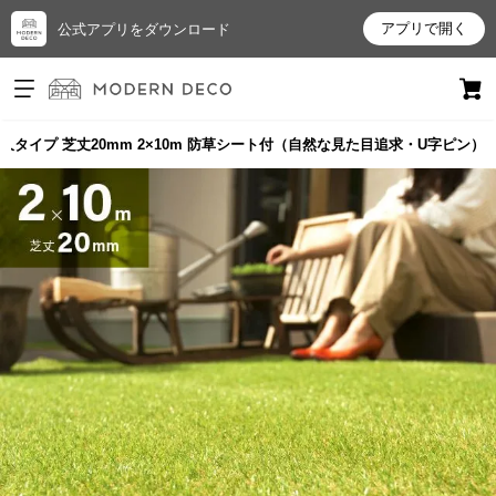
アプリで開く
公式アプリをダウンロード
ログイン
新規会員登録
久タイプ 芝丈20mm 2×10m 防草シート付（自然な見た目追求・U字ピン）
お
気
に
入
り
ア
イ
テ
ム
最