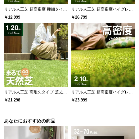
リアル人工芝 超高密度 極細タイプ
リアル人工芝 超高密度ハイグレー
芝丈20mm 1×10m
ド 高耐久タイプ・質感追求 芝丈20
￥12,999
￥26,799
mm 2×10m 防草シート付
リアル人工芝 高耐久タイプ 芝丈35
リアル人工芝 超高密度ハイグレー
mm 1×20m 防草シート付（自然な
ド 高耐久タイプ・質感を追求 芝丈
￥21,298
￥23,999
見た目追求・U字ピン）
20mm 2×10m
あなたにおすすめの商品