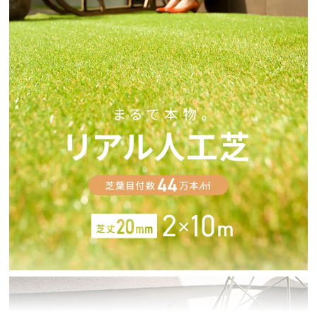
イ
ン
テ
リ
ア
コ
ー
デ
ィ
ネ
ー
ト
か
ら
探
す