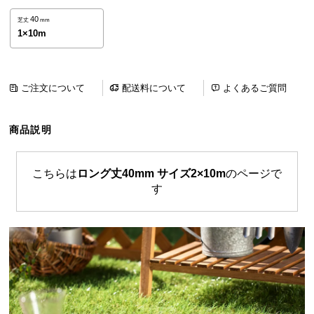
ら
40
芝丈
mm
探
1×10m
す
ご注文について
配送料について
よくあるご質問
イ
ン
テ
商品説明
リ
ア
こちらは
ロング丈40mm サイズ2×10m
のページで
テ
す
イ
ス
ト
か
ら
探
す