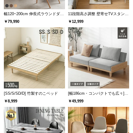
RoHS有害化学物質6項
目
未検出
幅120~200cm 伸長式ラウンドダイ
11段階高さ調整 壁寄せTVスタンド
環境や人体に有害な化
ニングテーブル 6人掛け 天然木突
キャスター付き 上下左右角度調節
学物質を測定
￥79,990
￥12,999
板 美しい格子デザイン
機能
健康に配慮したノンホルムアルデヒド
大切なお子さまやペットの健康のために。アレルギ
ーを引き起こす危険のない、安全な品質を実現しま
した。
[SS/S/SD/D] 竹製すのこベッド
[幅186cm・コンパクトでも広々] 3
人掛けソファベッド リクライニン
￥8,999
￥49,999
グ 天然木フレーム 北欧