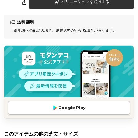
バリエーションを選択する
気
ア
イ
送料無料
テ
一部地域への配送の場合、別途送料がかかる場合があります。
ム
ラ
ン
キ
ン
グ
商
品
カ
Google Play
テ
ゴ
リ
このアイテムの他の芝丈・サイズ
か