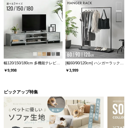
ホルムアルデヒド含有量
未検出
お子様やペットも安心して使えます！
幅120/150/180cm 多機能テレビボ
[幅60/90/120cm] ハンガーラック
ード 木目/石目調 オープン収納・
スチール 4段階高さ調節 サイドフ
￥9,998
￥3,999
引き出し収納付き
ック オープンラック シンプル
誰でも簡単設置
ピックアップ特集
広範囲に敷けて継ぎ目が目立ちにくい！
カーペット
のように敷くだけで設置でき、女性でも簡単です。