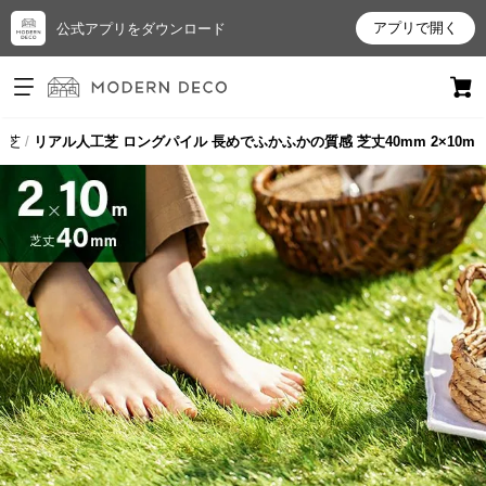
アプリで開く
公式アプリをダウンロード
ログイン
新規会員登録
工芝
リアル人工芝 ロングパイル 長めでふかふかの質感 芝丈40mm 2×10m
お
気
に
入
り
ア
イ
テ
ム
最