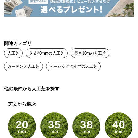
2層構造で芝葉を固定。葉の抜けにくい、
高耐久な人
送
工芝
に仕上げました。
料
に
当社プロトタイプ
当商品
つ
い
て
関連カテゴリ
人工芝
芝丈40mmの人工芝
長さ10mの人工芝
大
型
ガーデン／人工芝
ベーシックタイプの人工芝
商
品
1枚の基布に葉を編込んでいる
葉を編込んだ基布をゴム製の
だけなので、葉が抜けやす
層で固定。
葉が抜けにくく高
の
い。
耐久
です。
他の条件から人工芝を探す
配
送
芝丈から選ぶ
に
つ
2
層構造で葉の減りを防ぎます!
い
て