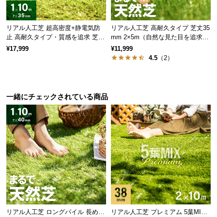
情
報
リアル人工芝 超高密度+静電気防
リアル人工芝 高耐久タイプ 芝丈35
©
止 高耐久タイプ・質感を追求 芝丈
mm 2×5m（自然な見た目を追求・
M
35mm 1×10m
U字ピン付属）
¥17,999
¥11,999
O
4.5
（2）
D
E
「UVカット加工」で色合い長持ち！
R
N
一緒にチェックされている商品
D
葉に
「UVカット加工」
を施し、紫外線による色褪せ
E
を軽減。キレイな緑色を長く楽しむことが出来ま
C
す。
O
C
o.,
L
t
d.
A
リアル人工芝 ロングパイル 長めで
リアル人工芝 プレミアム 5葉MI