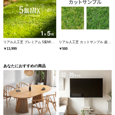
REACH高懸念物質224
項目
未検出
有害認定されている化
学物質を測定
VOC揮発性有機化合物5
2項目
未検出
大気中への放散量や含
有量を測定
リアル人工芝 プレミアム 5葉MI
リアル人工芝 カットサンプル 超高
X・質感をさらに追求 芝丈38mm 1
密度+静電気防止タイプ
￥13,999
￥500
ホルムアルデヒド含有
×5m
量検査
未検出
アレルギー性皮膚炎の
原因物質の測定
あなたにおすすめの商品
多環芳香族炭化水素18
項目
未検出
発ガン性のある物質の
含有量を測定
重金属19項目
人体に有害な重金属の
未検出
溶出量を測定