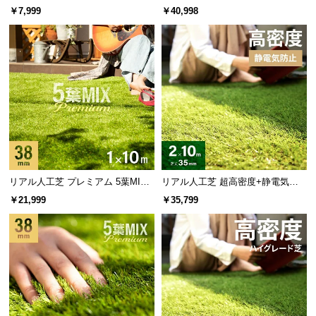
l
ふかふかの質感 芝丈40mm 1×10m
X・質感をさらに追求 芝丈38mm 2
￥7,999
￥40,998
l
×10m
UV耐久性試験を実施
屋外で使用した際の紫外線による変化を測定。変色
や劣化が少なく、耐久性が高いことが証明されまし
た。
リアル人工芝 プレミアム 5葉MI
リアル人工芝 超高密度+静電気防
試験内容
結果
X・質感をさらに追求 芝丈38mm 1
止 高耐久タイプ・質感追求 芝丈35
￥21,999
￥35,799
×10m
mm 2×10m 防草シート付
UV耐久性試験
紫外線を3000時間照
合格
射する耐久性試験