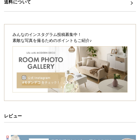
シ
送料について
ョ
ッ
ピ
ン
みんなのインスタグラム投稿募集中！
グ
素敵な写真を撮るためのポイントもご紹介♪
ガ
イ
ド
お
支
払
芝丈
約40㎜
い
に
つ
レビュー
い
葉が抜けにくい、高耐久な2層構造
て
配