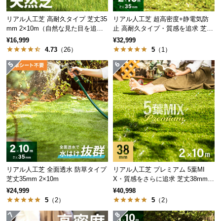
保
証
リアル人工芝 高耐久タイプ 芝丈35
リアル人工芝 超高密度+静電気防
に
mm 2×10m（自然な見た目を追
止 高耐久タイプ・質感を追求 芝丈
つ
求・U字ピン付属）
35mm 2×10m
¥16,999
¥32,999
い
4.73
（26）
5
（1）
て
会
員
葉の種類
規
フレッシュ
ラッシュ
約
グリーン
グリーン
に
つ
プレーン葉
21%
21%
グリーン
い
て
リアル人工芝 全面透水 防草タイプ
リアル人工芝 プレミアム 5葉MI
プレーン葉
芝丈35mm 2×10m
X・質感をさらに追求 芝丈38mm 2
フレッシュ
21%
21%
×10m
グリーン
¥24,999
¥40,998
お
5
（2）
5
（2）
客
ウェーブ葉
-
29%
グリーン
様