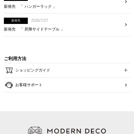
新発売 「 ハンガーラック 」
2026/7/27
新発売
芝生を固定するU字ピン付き
新発売 「 昇降サイドテーブル 」
芝生をお庭などの地面に固定する、U字ピン付きで
す。芝生のズレをしっかり防ぎます。
ご利用方法
ショッピングガイド
お客様サポート