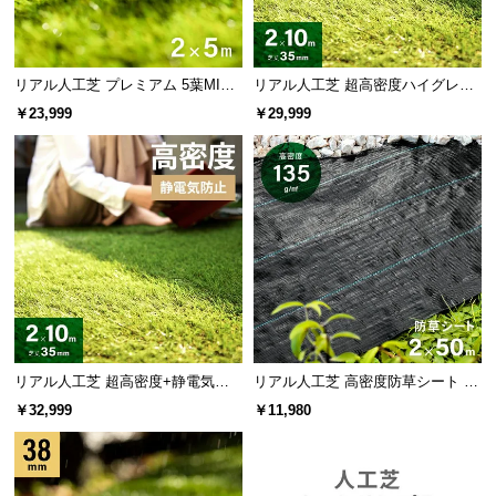
6つの検査で証明された安心クオリティ
リアル人工芝 プレミアム 5葉MI
リアル人工芝 超高密度ハイグレー
6つの検査を実施し、有害物質は全て未検出。人体と
X・質感をさらに追求 芝丈38mm 2
ド 高耐久タイプ・質感を追求 芝丈
環境に優しい品質であることが証明されました。
￥23,999
￥29,999
×5m
35mm 2×10m
リアル人工芝 超高密度+静電気防
リアル人工芝 高密度防草シート 2×
止 高耐久タイプ・質感を追求 芝丈
50m
￥32,999
￥11,980
35mm 2×10m
検査内容
検査結果