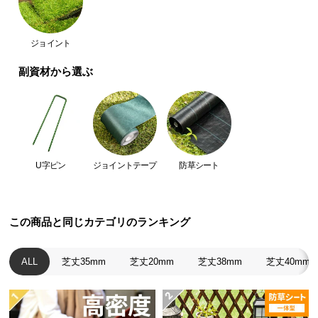
つ
い
特殊な
「つや消し加工」
で葉の不自然な光の反射を
ジョイント
て
抑え、天然芝の美しい質感を再現しました。
副資材から選ぶ
開
梱
設
置
サ
ー
U字ピン
ジョイントテープ
防草シート
ビ
ス
に
この商品と同じカテゴリのランキング
つ
い
て
ALL
芝丈35mm
芝丈20mm
芝丈38mm
芝丈40mm
当社プロトタ
当商品
イプ
搬
入
見た目
△
◎