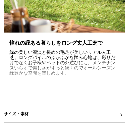
イ
ン
テ
リ
ア
憧れの緑ある暮らしをロング丈人工芝で
コ
ー
緑の美しい濃淡と長めの毛足が美しいリアル人工
デ
芝。ロングパイルのふかふかな踏み心地は、彩りだ
ィ
けでなくお子様やペットの外遊びにも。メンテナン
スいらずで美しさがずっと続くのでオールシーズン
ネ
緑豊かな空間を楽しめます。
ー
ト
か
ら
ロングパイルで心地良いふかふかの質感
探
す
サイズ・素材
手が埋もれるほどの長めの芝丈
40mm
。裸足で歩いて
もチクチクせずお子様の遊び場にも安心です。