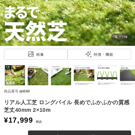
近
チ
ェ
ッ
ク
し
1
/
16
た
ア
画像
特徴・機能
イ
テ
ム
商品番号
qh040
特
集
リアル人工芝 ロングパイル 長めでふかふかの質感
一
芝丈40mm 2×10m
覧
¥
17,999
税込
人