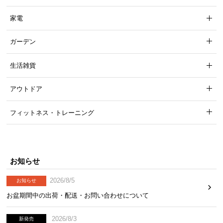
カッターで簡単にカットできるので、敷きたい場所
に合わせてぴったり敷くことができます。
家電
ガーデン
生活雑貨
アウトドア
フィットネス・トレーニング
お知らせ
カットする際のポイント
2026/8/5
お知らせ
カットする場合はカッターがオススメです。ハサ
ミだと大量の芝を巻き込み、芝の短くなったカッ
お盆期間中の出荷・配送・お問い合わせについて
ト面が目立つ恐れがあります。
2026/8/3
新発売