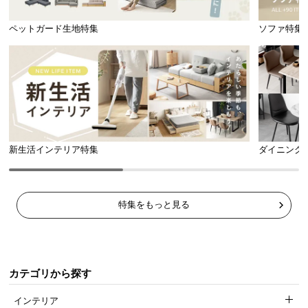
ペットガード生地特集
ソファ特集
新生活インテリア特集
ダイニング
複数並べて使用する場合は、敷く前にロールの向
きを同じにして下さい。そうすることで自然な仕
上がりになります。
特集をもっと見る
カテゴリから探す
敷きたい場所に合わせて自由にカット
インテリア