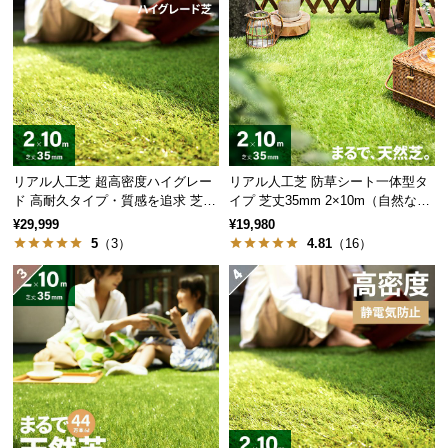
経
路
触り心地
△
◎
に
つ
葉の種類
1種類
3~4種類
い
て
葉の幅
太目
細目
返
リアル人工芝 超高密度ハイグレー
リアル人工芝 防草シート一体型タ
品・
ド 高耐久タイプ・質感を追求 芝丈
イプ 芝丈35mm 2×10m（自然な見
35mm 2×10m
た目追求・U字ピン付）
キ
¥29,999
¥19,980
5
（3）
4.81
（16）
ャ
複数の葉をミックスして「よりリアルに」
ン
セ
3〜4種類の色や形が違う葉をミックスすることで、
ル
リアル感をアップさせています。
に
つ
い
て