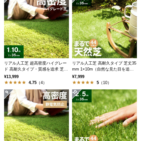
サ
ウェーブ葉
ポ
58%
29%
オータムカラー
ー
ト
お
本物を追及した極細の葉
知
リアル人工芝 超高密度ハイグレー
リアル人工芝 高耐久タイプ 芝丈35
ら
ド 高耐久タイプ・質感を追求 芝丈
mm 1×10m（自然な見た目を追
せ
幅が極細の葉を使用。切り口が細くなることで、リ
35mm 1×10m
求・U字ピン付属）
¥13,999
¥7,999
アルな見た目と触り心地の良い芝生に仕上げまし
4.75
（4）
5
（10）
た。
ブ
ロ
グ
企
業