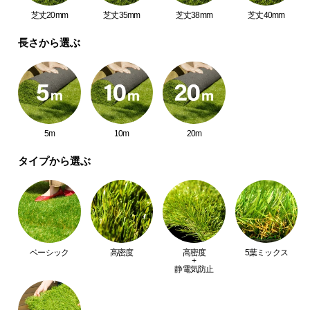
中
芝丈20mm
芝丈35mm
芝丈38mm
芝丈40mm
型
雨の日でも安心
商
長さから選ぶ
裏面には水抜き穴が付いているため、水はけもバッ
品
チリ。雨でも水が溜まる心配はありません！
の
配
送
に
つ
5m
10m
20m
い
タイプから選ぶ
て
小
型
商
品
ベーシック
高密度
高密度
5葉ミックス
の
+
静電気防止
配
送
天然芝のようなハイクオリティ人工芝
に