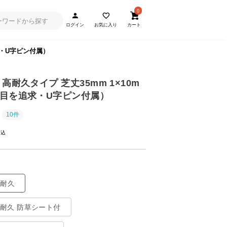
0
ログイン
お気に入り
カート
求・U字ピン付属）
高耐久タイプ 芝丈35mm 1×10m
目を追求・U字ピン付属）
10件
高耐久
高耐久 防草シート付