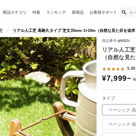
商品カテゴリ
特集
ランキング
新商品
お客様サポート
芝
リアル人工芝 高耐久タイプ 芝丈35mm 1×10m（自然な見た目を追
商品番号
qh002c
リアル人工芝 
（自然な見た
5.00
¥
7,999
~
タイプ
ベーシック 
ベーシック 