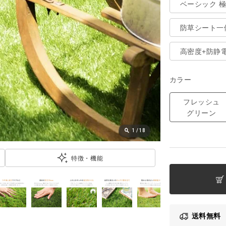
ベーシック 
防草シート一
高密度+防静
カラー
フレッシュ
グリーン
1
/
18
特徴・機能
送料無料