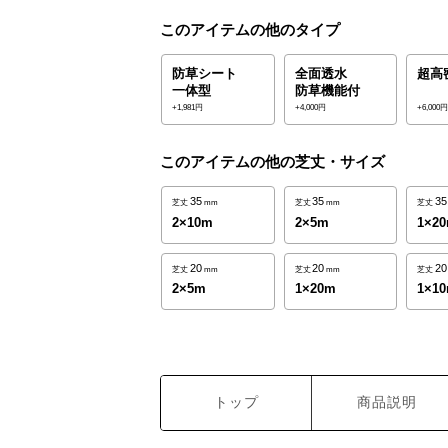
このアイテムの他のタイプ
防草シート
全面透水
超高
一体型
防草機能付
+1,981円
+4,000円
+6,000
このアイテムの他の芝丈・サイズ
35
35
35
芝丈
mm
芝丈
mm
芝丈
2×10m
2×5m
1×2
20
20
20
芝丈
mm
芝丈
mm
芝丈
2×5m
1×20m
1×1
トップ
商品説明