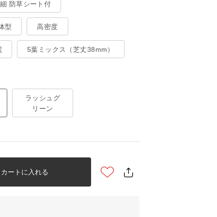
極細 防草シート付
体型
高密度
電
5葉ミックス（芝丈38mm）
ラッシュグ
リーン
カートに入れる