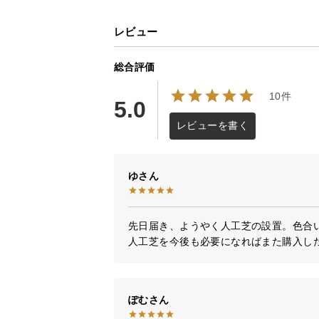
レビュー
総合評価
10件
5.0
レビューを書く
ゆ
先日届き、ようやく人工芝の設置。色合い
人工芝を今後も必要になればまた購入し
ぽむ