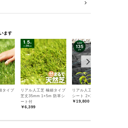
います
細タイプ
リアル人工芝 極細タイプ
リアル人工芝 高密度防草
リ
m
芝丈35mm 1×5m 防草シ
シート 2×100m
シ
￥19,800
￥
ート付
￥6,399