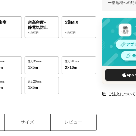
一部地域への配
密度
超高密度+
5葉MIX
静電気防止
円
+10,000円
+14,000円
35
20
mm
芝丈
mm
芝丈
mm
0m
1×5m
2×10m
App 
20
mm
芝丈
mm
0m
1×5m
ご注文について
サイズ
レビュー