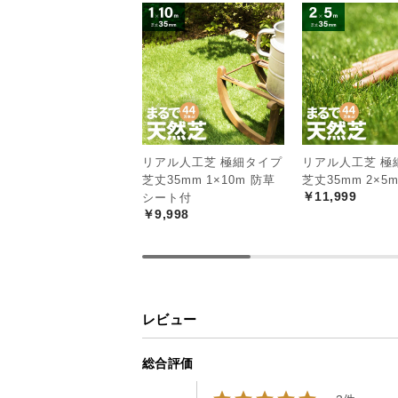
リアル人工芝 極細タイプ
リアル人工芝 極
芝丈35mm 1×10m 防草
芝丈35mm 2×5
￥11,999
シート付
￥9,998
レビュー
総合評価