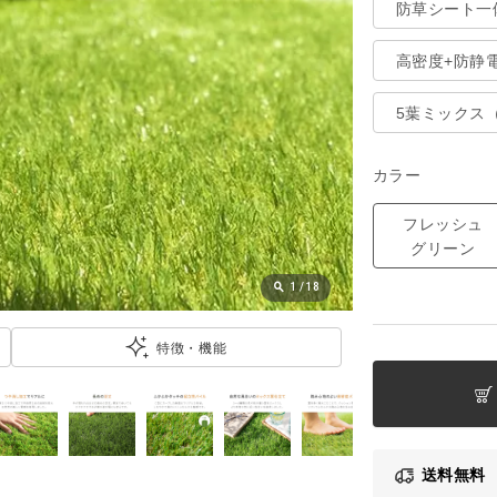
防草シート一
高密度+防静
5葉ミックス（
カラー
フレッシュ
グリーン
1
/
18
特徴・機能
送料無料