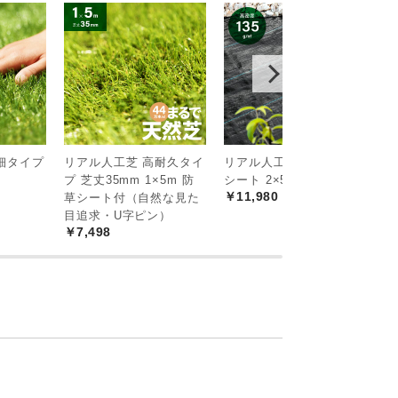
細タイプ
リアル人工芝 高耐久タイ
リアル人工芝 高密度防草
リ
m
プ 芝丈35mm 1×5m 防
シート 2×50m
シ
￥11,980
￥
草シート付（自然な見た
目追求・U字ピン）
￥7,498