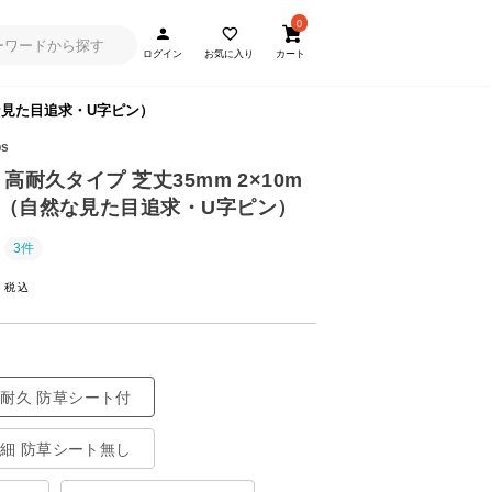
0
ログイン
お気に入り
カート
然な見た目追求・U字ピン）
ps
高耐久タイプ 芝丈35mm 2×10m
（自然な見た目追求・U字ピン）
3件
~
高耐久 防草シート付
極細 防草シート無し