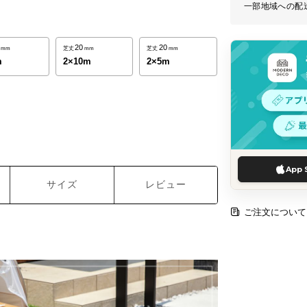
一部地域への配
20
20
mm
芝丈
mm
芝丈
mm
m
2×10m
2×5m
App 
サイズ
レビュー
ご注文について