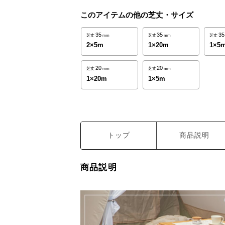
このアイテムの他の芝丈・サイズ
35
35
35
芝丈
mm
芝丈
mm
芝丈
2×5m
1×20m
1×5
20
20
芝丈
mm
芝丈
mm
1×20m
1×5m
トップ
商品説明
商品説明