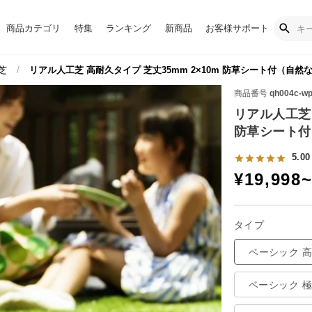
商品カテゴリ
特集
ランキング
新商品
お客様サポート
芝
リアル人工芝 高耐久タイプ 芝丈35mm 2×10m 防草シート付（自
商品番号
qh004c-w
リアル人工芝 
防草シート付
5.00
¥
19,998
タイプ
ベーシック 
ベーシック 