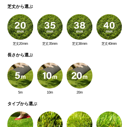
中
芝丈から選ぶ
型
商
品
の
配
送
芝丈20mm
芝丈35mm
芝丈38mm
芝丈40mm
に
つ
長さから選ぶ
い
て
小
型
5m
10m
20m
商
品
タイプから選ぶ
の
配
送
に