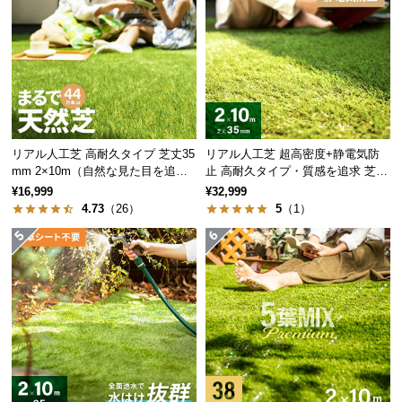
保
証
に
つ
い
て
会
リアル人工芝 高耐久タイプ 芝丈35
リアル人工芝 超高密度+静電気防
員
mm 2×10m（自然な見た目を追
止 高耐久タイプ・質感を追求 芝丈
求・U字ピン付属）
35mm 2×10m
規
¥16,999
¥32,999
4.73
（26）
5
（1）
約
に
つ
い
て
お
客
様