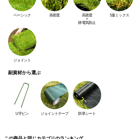
つ
い
ベーシック
高密度
高密度
5葉ミックス
+
て
静電気防止
開
梱
設
置
ジョイント
サ
ー
副資材から選ぶ
ビ
ス
に
つ
い
U字ピン
ジョイントテープ
防草シート
て
搬
入
この商品と同じカテゴリのランキング