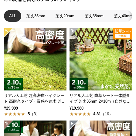
経
路
ALL
芝丈35mm
芝丈20mm
芝丈38mm
芝丈40mm
に
つ
い
て
返
品・
キ
ャ
ン
セ
ル
リアル人工芝 超高密度ハイグレー
リアル人工芝 防草シート一体型タ
ド 高耐久タイプ・質感を追求 芝丈
イプ 芝丈35mm 2×10m（自然な見
に
35mm 2×10m
た目追求・U字ピン付）
¥29,999
¥19,980
つ
5
（3）
4.81
（16）
い
て