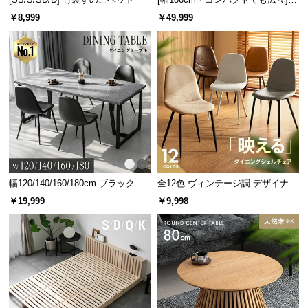
人掛けソファベッド リクライニン
￥8,999
￥49,999
グ 天然木フレーム 北欧
幅120/140/160/180cm ブラックフ
全12色 ヴィンテージ調 デザイナー
レーム ダイニング 大理石調 4人掛
ズシェルチェア
￥19,999
￥9,998
け