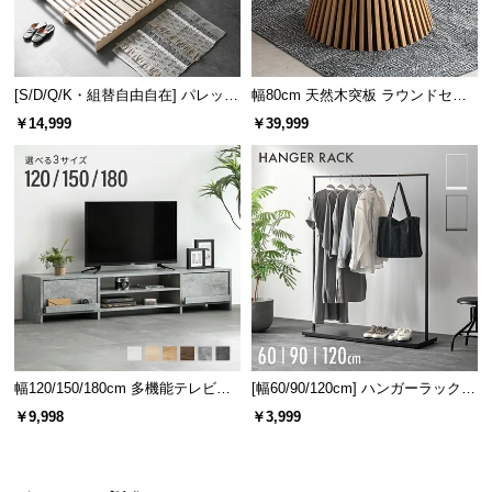
[S/D/Q/K・組替自由自在] パレット
幅80cm 天然木突板 ラウンドセン
ベッド 8/12/16枚セット
ターテーブル 美しい格子デザイン
￥14,999
￥39,999
幅120/150/180cm 多機能テレビボ
[幅60/90/120cm] ハンガーラック
ード 木目/石目調 オープン収納・
スチール 4段階高さ調節 サイドフ
￥9,998
￥3,999
引き出し収納付き
ック オープンラック シンプル