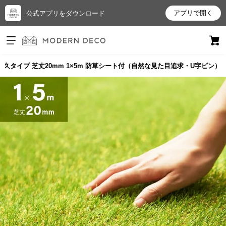
アプリで開く
公式アプリをダウンロード
ログイン
新規会員登録
久タイプ 芝丈20mm 1×5m 防草シート付（自然な見た目追求・U字ピン）
お
気
に
入
り
ア
イ
テ
ム
最