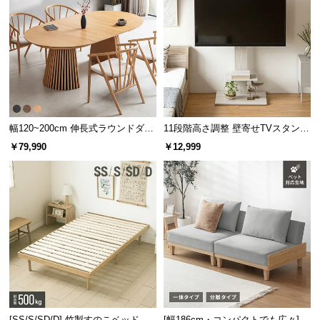
幅120~200cm 伸長式ラウンドダイ
11段階高さ調整 壁寄せTVスタンド
ニングテーブル 6人掛け 天然木突
キャスター付き 上下左右角度調節
￥79,990
￥12,999
板 美しい格子デザイン
機能
[SS/S/SD/D] 竹製すのこベッド
[幅186cm・コンパクトでも広々] 3