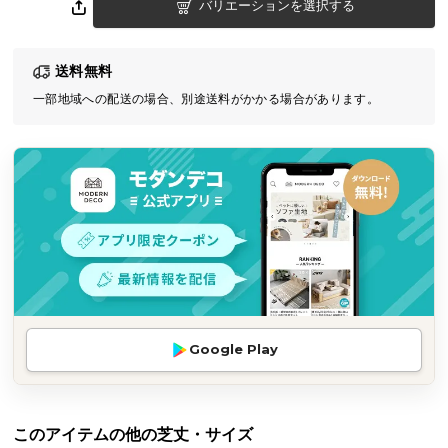
バリエーションを選択する
気
ア
イ
送料無料
テ
一部地域への配送の場合、別途送料がかかる場合があります。
ム
ラ
ン
キ
ン
グ
商
品
カ
Google Play
テ
ゴ
リ
このアイテムの他の芝丈・サイズ
か