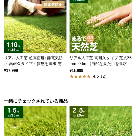
情
報
©
M
O
D
E
R
リアル人工芝 超高密度+静電気防
リアル人工芝 高耐久タイプ 芝丈35
N
止 高耐久タイプ・質感を追求 芝丈
mm 2×5m（自然な見た目を追求・
D
35mm 1×10m
U字ピン付属）
¥17,999
¥11,999
E
4.5
（2）
C
O
C
一緒にチェックされている商品
o.,
L
t
d.
A