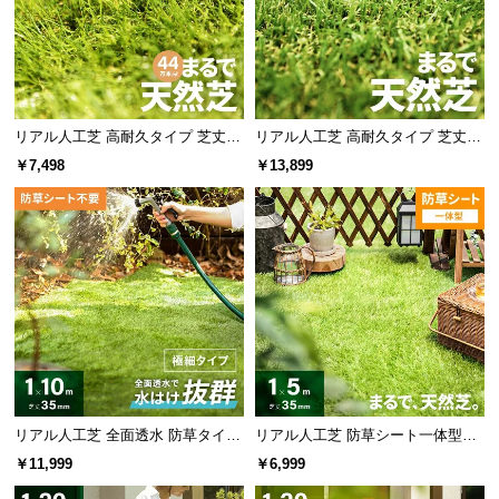
l
l
リアル人工芝 高耐久タイプ 芝丈35
リアル人工芝 高耐久タイプ 芝丈20
mm 1×5m 防草シート付（自然な見
mm 2×5m 防草シート付（自然な見
￥7,498
￥13,899
た目追求・U字ピン）
た目追求・U字ピン）
リアル人工芝 全面透水 防草タイプ
リアル人工芝 防草シート一体型タ
芝丈35mm 1×10m 極細タイプ
イプ 芝丈35mm 1×5m（自然な見
￥11,999
￥6,999
た目追求・U字ピン付）