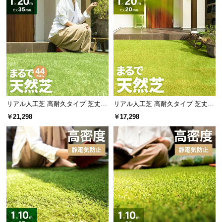
リアル人工芝 高耐久タイプ 芝丈35
リアル人工芝 高耐久タイプ 芝丈20
mm 1×20m 防草シート付（自然な
mm 1×20m 防草シート付（自然な
￥21,298
￥17,298
見た目追求・U字ピン）
見た目追求・U字ピン）