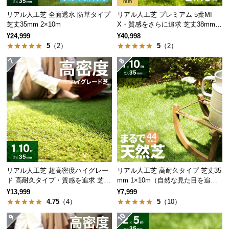
サ
リアル人工芝 全面透水 防草タイプ
リアル人工芝 プレミアム 5葉MI
ポ
芝丈35mm 2×10m
X・質感をさらに追求 芝丈38mm 2
×10m
ー
¥24,999
¥40,998
ト
5
（2）
5
（2）
お
知
ら
せ
ブ
ロ
リアル人工芝 超高密度ハイグレー
リアル人工芝 高耐久タイプ 芝丈35
グ
ド 高耐久タイプ・質感を追求 芝丈
mm 1×10m（自然な見た目を追
35mm 1×10m
求・U字ピン付属）
¥13,999
¥7,999
4.75
（4）
5
（10）
企
業