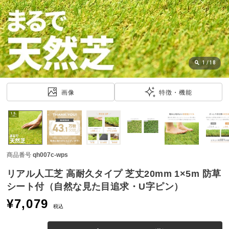
近
チ
ェ
ッ
ク
し
1
/
18
た
ア
画像
特徴・機能
イ
テ
ム
商品番号
qh007c-wps
特
集
リアル人工芝 高耐久タイプ 芝丈20mm 1×5m 防草
一
シート付（自然な見た目追求・U字ピン）
覧
¥
7,079
税込
人