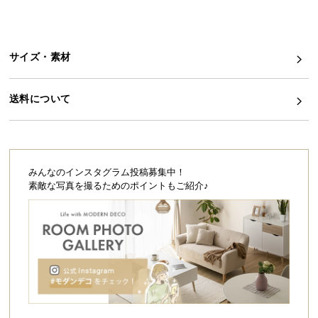
シ
ョ
ッ
ピ
サイズ・素材
ン
グ
送料について
ガ
イ
ド
お
みんなのインスタグラム投稿募集中！
支
素敵な写真を撮るためのポイントもご紹介♪
払
い
に
つ
い
て
配