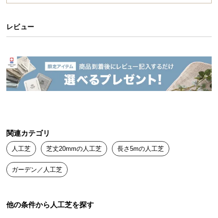
送
料
レビュー
に
つ
い
て
大
型
商
品
の
関連カテゴリ
配
人工芝
芝丈20mmの人工芝
長さ5mの人工芝
送
に
ガーデン／人工芝
つ
い
て
他の条件から人工芝を探す