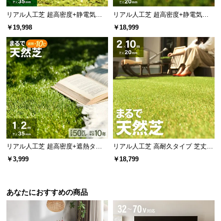
リアル人工芝 超高密度+静電気防
リアル人工芝 超高密度+静電気防
止 高耐久タイプ・質感追求 芝丈35
止 極細タイプ 芝丈20mm 1×10m
￥19,998
￥18,999
mm 1×10m 防草シート付
防草シート付
リアル人工芝 超高密度+遮熱タイ
リアル人工芝 高耐久タイプ 芝丈20
プ 高耐久・質感を追求 芝丈35m
mm 2×10m 防草シート付（自然な
￥3,999
￥18,799
m 1×2m
見た目追求・U字ピン）
あなたにおすすめの商品