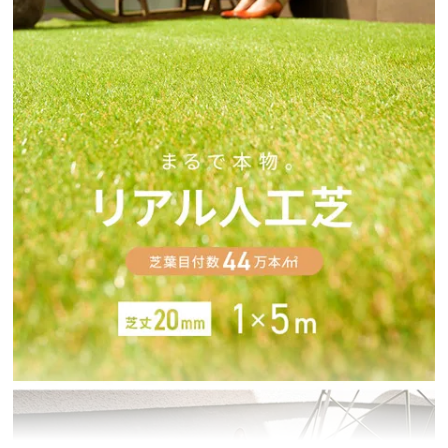
イ
ン
テ
リ
ア
コ
ー
デ
ィ
ネ
ー
ト
か
ら
探
す