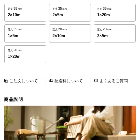
ら
35
35
35
芝丈
mm
芝丈
mm
芝丈
mm
探
2×10m
2×5m
1×20m
す
35
20
20
芝丈
mm
芝丈
mm
芝丈
mm
1×5m
2×10m
2×5m
イ
ン
20
芝丈
mm
テ
1×20m
リ
ア
テ
ご注文について
配送料について
よくあるご質問
イ
ス
ト
商品説明
か
ら
探
す