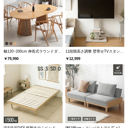
幅120~200cm 伸長式ラウンドダイ
11段階高さ調整 壁寄せTVスタンド
ニングテーブル 6人掛け 天然木突
キャスター付き 上下左右角度調節
￥79,990
￥12,999
板 美しい格子デザイン
機能
[SS/S/SD/D] 竹製すのこベッド
[幅186cm・コンパクトでも広々] 3