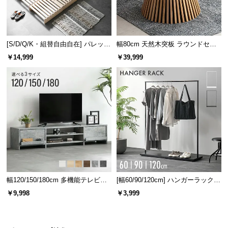
[S/D/Q/K・組替自由自在] パレット
幅80cm 天然木突板 ラウンドセン
ベッド 8/12/16枚セット
ターテーブル 美しい格子デザイン
￥14,999
￥39,999
幅120/150/180cm 多機能テレビボ
[幅60/90/120cm] ハンガーラック
ード 木目/石目調 オープン収納・
スチール 4段階高さ調節 サイドフ
￥9,998
￥3,999
引き出し収納付き
ック オープンラック シンプル