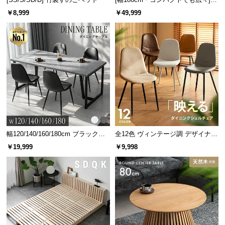
人掛けソファベッド リクライニン
￥8,999
￥49,999
グ 天然木フレーム 北欧
幅120/140/160/180cm ブラックフ
全12色 ヴィンテージ調 デザイナー
レーム ダイニング 大理石調 4人掛
ズシェルチェア
￥19,999
￥9,998
け