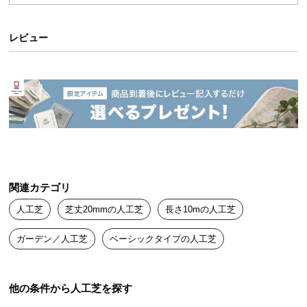
送
料
レビュー
に
つ
い
て
大
型
商
品
の
関連カテゴリ
配
人工芝
芝丈20mmの人工芝
長さ10mの人工芝
送
に
ガーデン／人工芝
ベーシックタイプの人工芝
つ
い
て
他の条件から人工芝を探す