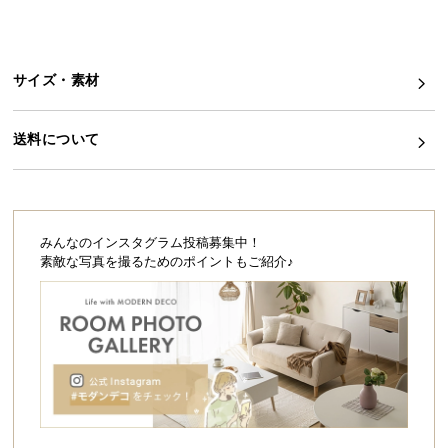
シ
ョ
ッ
ピ
サイズ・素材
ン
グ
送料について
ガ
イ
ド
お
みんなのインスタグラム投稿募集中！
支
素敵な写真を撮るためのポイントもご紹介♪
払
い
に
つ
い
て
配