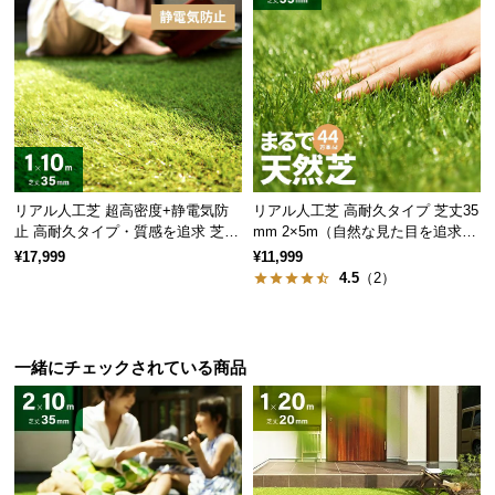
情
報
©
M
O
D
E
R
リアル人工芝 超高密度+静電気防
リアル人工芝 高耐久タイプ 芝丈35
N
止 高耐久タイプ・質感を追求 芝丈
mm 2×5m（自然な見た目を追求・
D
35mm 1×10m
U字ピン付属）
¥17,999
¥11,999
E
4.5
（2）
C
O
C
一緒にチェックされている商品
o.,
L
t
d.
A