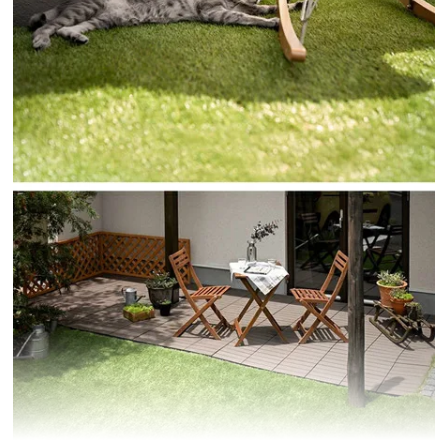
イ
ン
テ
リ
ア
コ
ー
デ
ィ
ネ
ー
ト
か
ら
探
す