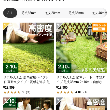
経
路
ALL
芝丈35mm
芝丈20mm
芝丈38mm
芝丈40mm
に
つ
い
て
返
品・
キ
ャ
ン
セ
ル
リアル人工芝 超高密度ハイグレー
リアル人工芝 防草シート一体型タ
ド 高耐久タイプ・質感を追求 芝丈
イプ 芝丈35mm 2×10m（自然な見
に
35mm 2×10m
た目追求・U字ピン付）
¥29,999
¥19,980
つ
5
（3）
4.81
（16）
い
て