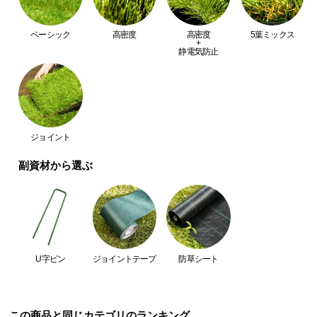
つ
い
ベーシック
高密度
高密度
5葉ミックス
+
て
静電気防止
開
梱
設
置
ジョイント
サ
ー
副資材から選ぶ
ビ
ス
に
つ
い
U字ピン
ジョイントテープ
防草シート
て
搬
入
この商品と同じカテゴリのランキング