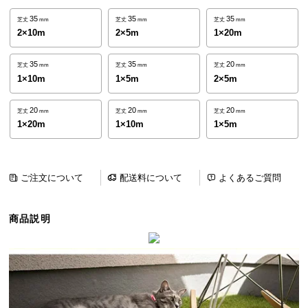
ら
35
35
35
芝丈
mm
芝丈
mm
芝丈
mm
探
2×10m
2×5m
1×20m
す
35
35
20
芝丈
mm
芝丈
mm
芝丈
mm
1×10m
1×5m
2×5m
イ
ン
20
20
20
芝丈
mm
芝丈
mm
芝丈
mm
テ
1×20m
1×10m
1×5m
リ
ア
テ
ご注文について
配送料について
よくあるご質問
イ
ス
ト
商品説明
か
ら
探
す