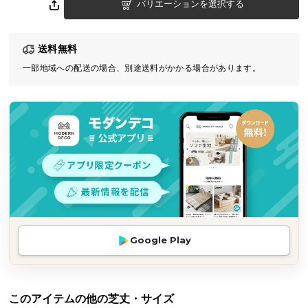
バリエーションを選択する
気
ア
イ
送料無料
テ
一部地域への配送の場合、別途送料がかかる場合があります。
ム
ラ
ン
キ
ン
グ
商
品
カ
Google Play
テ
ゴ
リ
このアイテムの他の芝丈・サイズ
か