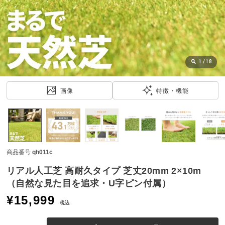
近
チ
ェ
ッ
ク
し
1
/
18
た
ア
画像
特徴・機能
イ
テ
ム
商品番号
qh011c
特
集
リアル人工芝 高耐久タイプ 芝丈20mm 2×10m
一
（自然な見た目を追求・U字ピン付属）
覧
¥
15,999
税込
人