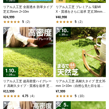
サ
リアル人工芝 全面透水 防草タイプ
リアル人工芝 プレミアム 5葉MI
ポ
芝丈35mm 2×10m
X・質感をさらに追求 芝丈38mm 2
×10m
ー
¥24,999
¥40,998
ト
5
（2）
5
（2）
お
知
ら
せ
ブ
ロ
リアル人工芝 超高密度ハイグレー
リアル人工芝 高耐久タイプ 芝丈35
グ
ド 高耐久タイプ・質感を追求 芝丈
mm 1×10m（自然な見た目を追
35mm 1×10m
求・U字ピン付属）
¥13,999
¥7,999
4.75
（4）
5
（10）
企
業