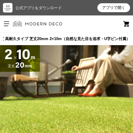
アプリで開く
公式アプリをダウンロード
ログイン
新規会員登録
芝 高耐久タイプ 芝丈20mm 2×10m（自然な見た目を追求・U字ピン付属）
お
気
に
入
り
ア
イ
テ
ム
最