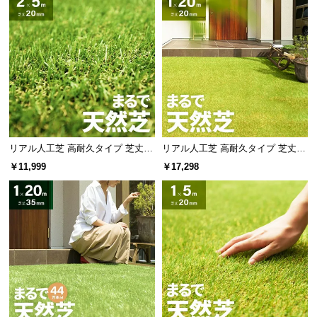
リアル人工芝 高耐久タイプ 芝丈20
リアル人工芝 高耐久タイプ 芝丈20
mm 2×5m（自然な見た目を追求・
mm 1×20m 防草シート付（自然な
￥11,999
￥17,298
U字ピン付属）
見た目追求・U字ピン）