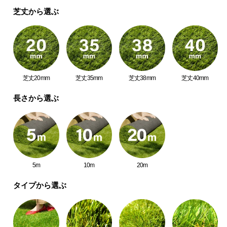
中
芝丈から選ぶ
型
商
品
の
配
送
芝丈20mm
芝丈35mm
芝丈38mm
芝丈40mm
に
つ
長さから選ぶ
い
て
小
型
5m
10m
20m
商
品
タイプから選ぶ
の
配
送
に