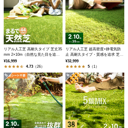
保
証
に
つ
い
て
会
リアル人工芝 高耐久タイプ 芝丈35
リアル人工芝 超高密度+静電気防
員
mm 2×10m（自然な見た目を追
止 高耐久タイプ・質感を追求 芝丈
求・U字ピン付属）
35mm 2×10m
規
¥16,999
¥32,999
4.73
（26）
5
（1）
約
に
つ
い
て
お
客
様