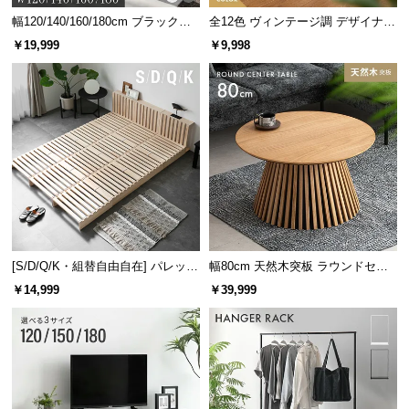
幅120/140/160/180cm ブラックフ
全12色 ヴィンテージ調 デザイナー
レーム ダイニング 大理石調 4人掛
ズシェルチェア
￥19,999
￥9,998
け
[S/D/Q/K・組替自由自在] パレット
幅80cm 天然木突板 ラウンドセン
ベッド 8/12/16枚セット
ターテーブル 美しい格子デザイン
￥14,999
￥39,999