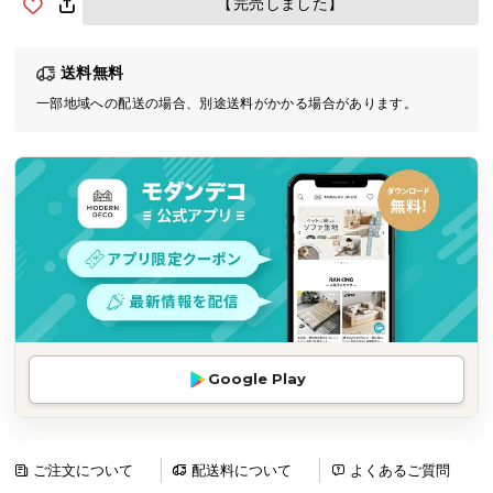
【完売しました】
気
ア
送料無料
イ
テ
一部地域への配送の場合、別途送料がかかる場合があります。
ム
ラ
ン
キ
ン
グ
商
品
Google Play
カ
テ
ゴ
リ
ご注文について
配送料について
よくあるご質問
か