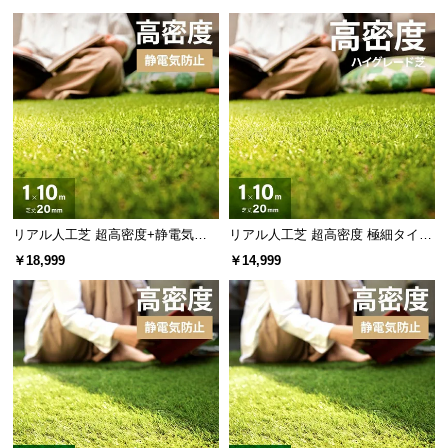
リアル人工芝 超高密度+静電気防
リアル人工芝 超高密度 極細タイプ
止 高耐久タイプ・質感追求 芝丈20
芝丈20mm 1×10m 防草シート付
￥18,999
￥14,999
mm 1×10m 防草シート付