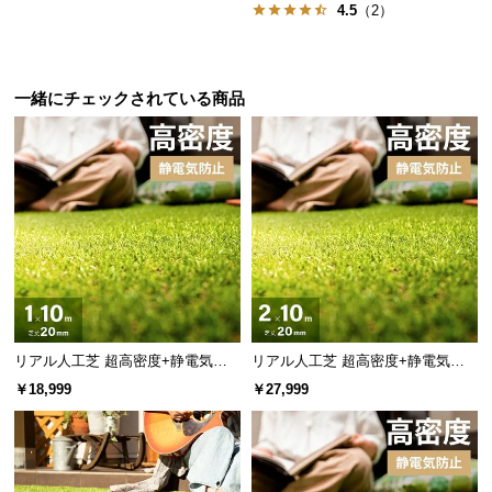
l
4.5
（2）
l
一緒にチェックされている商品
リアル人工芝 超高密度+静電気防
リアル人工芝 超高密度+静電気防
止 極細タイプ 芝丈20mm 1×10m
止 高耐久タイプ・質感を追求 芝丈
￥18,999
￥27,999
防草シート付
20mm 2×10m