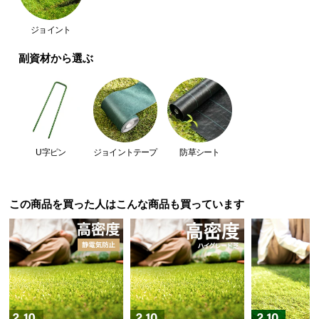
つ
ジョイント
い
て
副資材から選ぶ
開
梱
設
置
サ
U字ピン
ジョイントテープ
防草シート
ー
ビ
ス
この商品を買った人はこんな商品も買っています
に
つ
い
て
搬
入