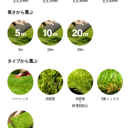
芝丈20mm
芝丈35mm
芝丈38mm
芝丈40mm
中
型
長さから選ぶ
商
品
の
配
送
に
5m
10m
20m
つ
タイプから選ぶ
い
て
小
型
商
ベーシック
高密度
高密度
5葉ミックス
品
+
静電気防止
の
配
送
に