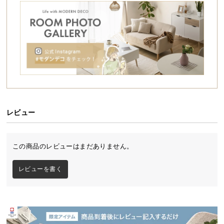
シ
ョ
ッ
ピ
ン
グ
ガ
イ
ド
レビュー
お
支
払
この商品のレビューはまだありません。
い
に
レビューを書く
つ
い
て
配