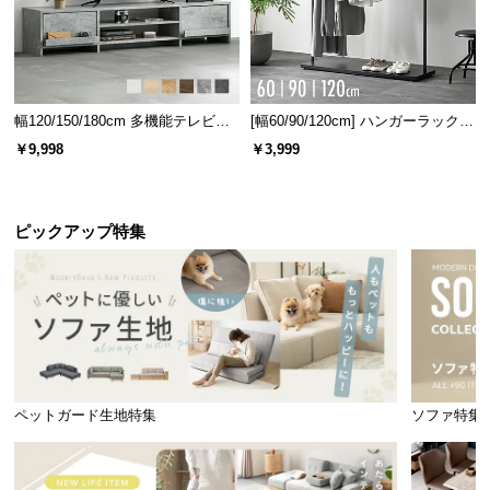
幅120/150/180cm 多機能テレビボ
[幅60/90/120cm] ハンガーラック
ード 木目/石目調 オープン収納・
スチール 4段階高さ調節 サイドフ
￥9,998
￥3,999
引き出し収納付き
ック オープンラック シンプル
ピックアップ特集
ペットガード生地特集
ソファ特集