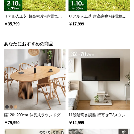
リアル人工芝 超高密度+静電気防
リアル人工芝 超高密度+静電気防
止 高耐久タイプ・質感追求 芝丈35
止 高耐久タイプ・質感を追求 芝丈
￥35,799
￥17,999
mm 2×10m 防草シート付
35mm 1×10m
あなたにおすすめの商品
幅120~200cm 伸長式ラウンドダイ
11段階高さ調整 壁寄せTVスタンド
ニングテーブル 6人掛け 天然木突
キャスター付き 上下左右角度調節
￥79,990
￥12,999
板 美しい格子デザイン
機能