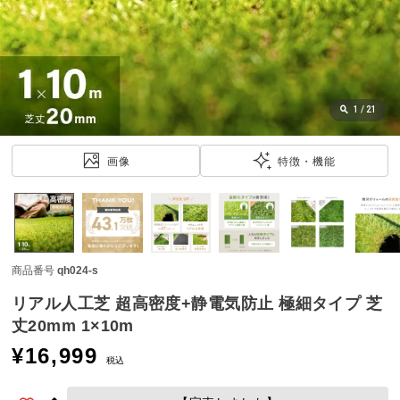
近
チ
ェ
ッ
ク
し
1
/
21
た
ア
画像
特徴・機能
イ
テ
ム
商品番号
qh024-s
特
集
リアル人工芝 超高密度+静電気防止 極細タイプ 芝
一
丈20mm 1×10m
覧
¥
16,999
税込
人