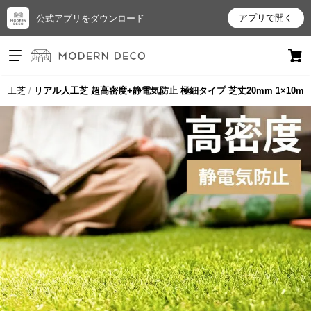
アプリで開く
公式アプリをダウンロード
ログイン
新規会員登録
の人工芝
リアル人工芝 超高密度+静電気防止 極細タイプ 芝丈20mm 1×10m
お
気
に
入
り
ア
イ
テ
ム
最