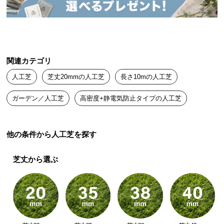
送
料
に
つ
い
関連カテゴリ
て
人工芝
芝丈20mmの人工芝
長さ10mの人工芝
大
ガーデン／人工芝
高密度+静電気防止タイプの人工芝
型
商
品
他の条件から人工芝を探す
の
配
送
芝丈から選ぶ
に
つ
い
て