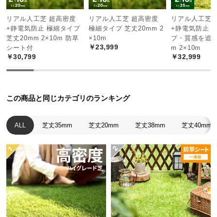
経
路
リアル人工芝 超高密度
リアル人工芝 超高密度
リアル人工芝 
+静電気防止 極細タイプ
極細タイプ 芝丈20mm 2
+静電気防止 
に
芝丈20mm 2×10m 防草
×10m
プ・質感を追求
つ
￥23,999
シート付
m 2×10m
い
￥30,799
￥32,999
て
返
品・
この商品と同じカテゴリのランキング
キ
ャ
ALL
芝丈35mm
芝丈20mm
芝丈38mm
芝丈40mm
ン
セ
ル
に
つ
い
て