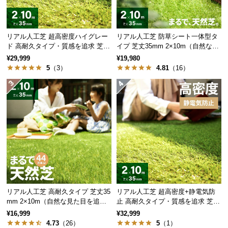
保
証
に
リアル人工芝 超高密度ハイグレー
リアル人工芝 防草シート一体型タ
つ
ド 高耐久タイプ・質感を追求 芝丈
イプ 芝丈35mm 2×10m（自然な見
い
35mm 2×10m
た目追求・U字ピン付）
¥29,999
¥19,980
て
5
（3）
4.81
（16）
会
員
規
約
に
つ
い
て
リアル人工芝 高耐久タイプ 芝丈35
リアル人工芝 超高密度+静電気防
mm 2×10m（自然な見た目を追
止 高耐久タイプ・質感を追求 芝丈
お
求・U字ピン付属）
35mm 2×10m
¥16,999
¥32,999
客
4.73
（26）
5
（1）
様