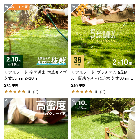
サ
ポ
ー
ト
お
知
ら
せ
リアル人工芝 全面透水 防草タイプ
リアル人工芝 プレミアム 5葉MI
芝丈35mm 2×10m
X・質感をさらに追求 芝丈38mm 2
×10m
¥24,999
¥40,998
5
（2）
5
（2）
ブ
ロ
グ
企
業