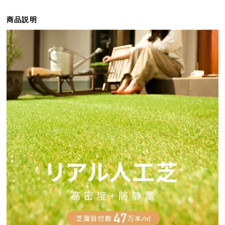
ら
探
商品説明
す
イ
ン
テ
リ
ア
テ
イ
ス
ト
か
ら
探
す