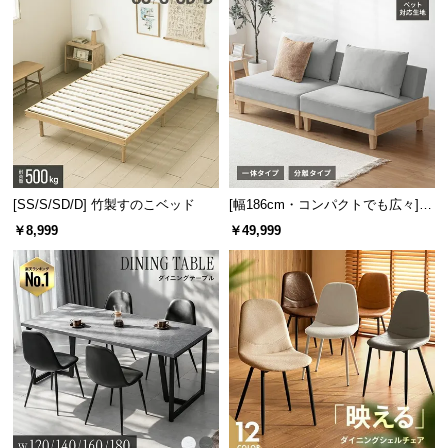
[SS/S/SD/D] 竹製すのこベッド
[幅186cm・コンパクトでも広々] 3
人掛けソファベッド リクライニン
￥8,999
￥49,999
グ 天然木フレーム 北欧