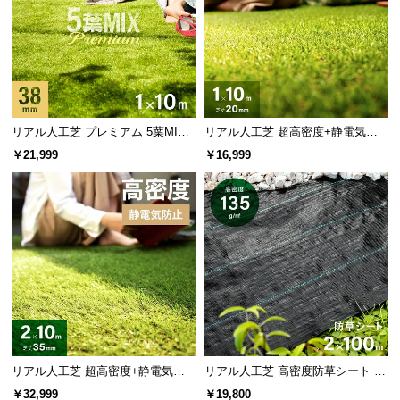
リアル人工芝 プレミアム 5葉MI
リアル人工芝 超高密度+静電気防
X・質感をさらに追求 芝丈38mm 1
止 高耐久タイプ・質感を追求 芝丈
￥21,999
￥16,999
×10m
20mm 1×10m
リアル人工芝 超高密度+静電気防
リアル人工芝 高密度防草シート 2×
止 極細タイプ 芝丈35mm 2×10m
100m
￥32,999
￥19,800