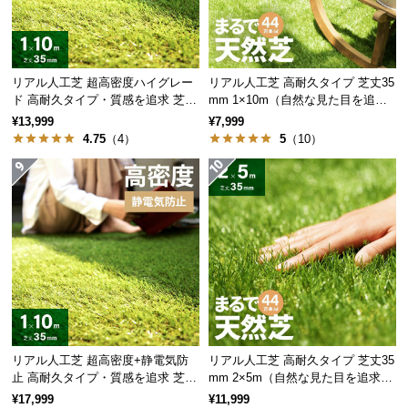
情
報
©
M
リアル人工芝 超高密度ハイグレー
リアル人工芝 高耐久タイプ 芝丈35
O
ド 高耐久タイプ・質感を追求 芝丈
mm 1×10m（自然な見た目を追
35mm 1×10m
求・U字ピン付属）
D
¥13,999
¥7,999
4.75
（4）
5
（10）
E
R
N
D
E
C
O
C
o.,
L
t
リアル人工芝 超高密度+静電気防
リアル人工芝 高耐久タイプ 芝丈35
d.
止 高耐久タイプ・質感を追求 芝丈
mm 2×5m（自然な見た目を追求・
A
35mm 1×10m
U字ピン付属）
¥17,999
¥11,999