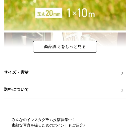
イ
ン
テ
リ
ア
コ
商品説明をもっと見る
ー
デ
ィ
ネ
サイズ・素材
ー
ト
送料について
か
ら
探
す
みんなのインスタグラム投稿募集中！
素敵な写真を撮るためのポイントもご紹介♪