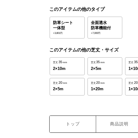
このアイテムの他のタイプ
防草シート
全面透水
一体型
防草機能付
+3,801円
+7,000円
このアイテムの他の芝丈・サイズ
35
35
35
芝丈
mm
芝丈
mm
芝丈
2×10m
2×5m
1×1
20
20
20
芝丈
mm
芝丈
mm
芝丈
2×5m
1×20m
1×1
トップ
商品説明