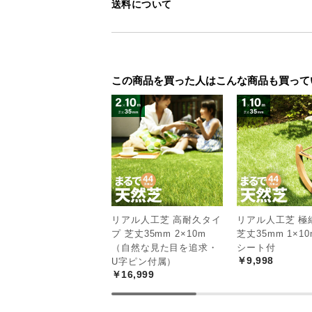
送料について
この商品を買った人はこんな商品も買って
リアル人工芝 高耐久タイ
リアル人工芝 極
プ 芝丈35mm 2×10m
芝丈35mm 1×1
（自然な見た目を追求・
シート付
￥9,998
U字ピン付属）
￥16,999