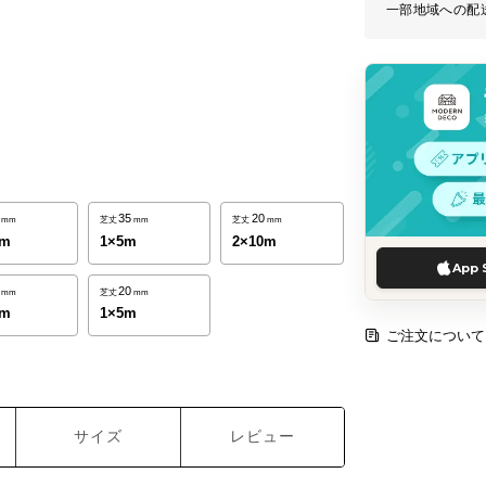
一部地域への配
35
20
mm
芝丈
mm
芝丈
mm
0m
1×5m
2×10m
App 
20
mm
芝丈
mm
0m
1×5m
ご注文について
サイズ
レビュー