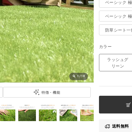
ベーシック 
ベーシック 
防草シート一
カラー
ラッシュグ
リーン
1
/
18
特徴・機能
送料無料