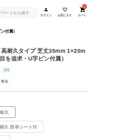
0
ログイン
お気に入り
カート
ピン付属）
高耐久タイプ 芝丈35mm 1×20m
目を追求・U字ピン付属）
2件
~
高耐久
高耐久 防草シート付