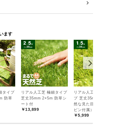
います
細タイプ
リアル人工芝 極細タイプ
リアル人工芝 高耐久タイ
リ
0m 防草
芝丈35mm 2×5m 防草シ
プ 芝丈35mm 1×5m（自
シ
￥
ート付
然な見た目を追求・U字
￥13,899
ピン付属）
￥5,999