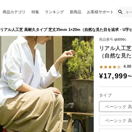
商品カテゴリ
特集
ランキング
新商品
お客様サポート
リアル人工芝 高耐久タイプ 芝丈35mm 1×20m（自然な見た目を追求・U字
商品番号
qh006c
リアル人工芝 
（自然な見た
4.00
¥
17,999
タイプ
ベーシック 
ベーシック 