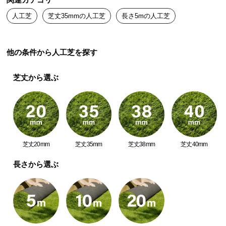
関連カテゴリ
送
人工芝
芝丈35mmの人工芝
長さ5mの人工芝
料
に
つ
他の条件から人工芝を探す
い
て
芝丈から選ぶ
大
型
商
品
の
芝丈20mm
芝丈35mm
芝丈38mm
芝丈40mm
配
送
長さから選ぶ
に
つ
い
て