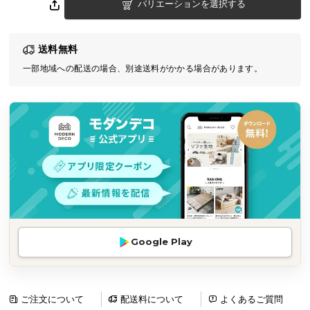
バリエーションを選択する
気
ア
イ
送料無料
テ
一部地域への配送の場合、別途送料がかかる場合があります。
ム
ラ
ン
キ
ン
グ
商
品
カ
Google Play
テ
ゴ
リ
ご注文について
配送料について
よくあるご質問
か