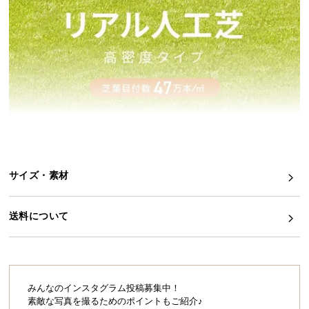
イ
ン
テ
リ
ア
コ
ー
デ
ィ
ネ
サイズ・素材
ー
ト
か
送料について
ら
探
す
みんなのインスタグラム投稿募集中！
素敵な写真を撮るためのポイントもご紹介♪