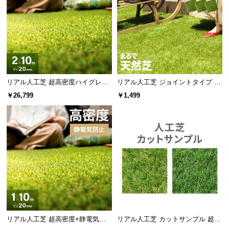
リアル人工芝 超高密度ハイグレー
リアル人工芝 ジョイントタイプ 30
ド 高耐久タイプ・質感追求 芝丈20
cm 1/9/27枚 芝丈25mm
￥26,799
￥1,499
mm 2×10m 防草シート付
リアル人工芝 超高密度+静電気防
リアル人工芝 カットサンプル 超高
止 高耐久タイプ・質感を追求 芝丈
密度タイプ