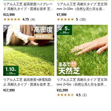
リアル人工芝 超高密度ハイグレー
リアル人工芝 高耐久タイプ 芝丈35
サ
ド 高耐久タイプ・質感を追求 芝丈
mm 1×10m（自然な見た目を追
ポ
35mm 1×10m
求・U字ピン付属）
¥13,999
¥7,999
ー
4.75
（4）
5
（10）
ト
お
知
ら
せ
ブ
リアル人工芝 超高密度+静電気防
リアル人工芝 高耐久タイプ 芝丈35
ロ
止 高耐久タイプ・質感を追求 芝丈
mm 2×5m（自然な見た目を追求・
グ
35mm 1×10m
U字ピン付属）
¥17,999
¥11,999
4.5
（2）
企
業