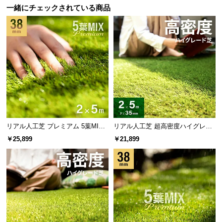
情
一緒にチェックされている商品
報
©
M
O
D
E
R
N
D
E
リアル人工芝 プレミアム 5葉MI
リアル人工芝 超高密度ハイグレー
C
X・質感をさらに追求 芝丈38mm 2
ド 高耐久タイプ・質感追求 芝丈35
￥25,899
￥21,899
O
×5m 防草シート付
mm 2×5m 防草シート付
C
o.,
L
t
d.
A