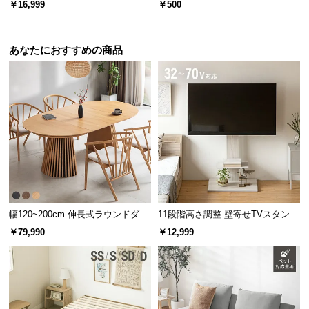
￥16,999
￥500
20mm 1×10m
あなたにおすすめの商品
幅120~200cm 伸長式ラウンドダイ
11段階高さ調整 壁寄せTVスタンド
ニングテーブル 6人掛け 天然木突
キャスター付き 上下左右角度調節
￥79,990
￥12,999
板 美しい格子デザイン
機能