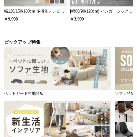
幅120/150/180cm 多機能テレビボ
[幅60/90/120cm] ハンガーラック
ード 木目/石目調 オープン収納・
スチール 4段階高さ調節 サイドフ
￥9,998
￥3,999
引き出し収納付き
ック オープンラック シンプル
ピックアップ特集
ペットガード生地特集
ソファ特集