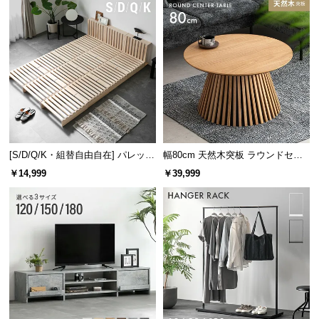
[S/D/Q/K・組替自由自在] パレット
幅80cm 天然木突板 ラウンドセン
ベッド 8/12/16枚セット
ターテーブル 美しい格子デザイン
￥14,999
￥39,999