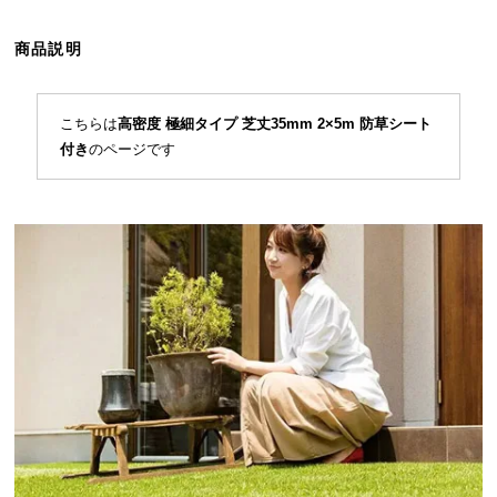
ら
探
商品説明
す
こちらは
高密度 極細タイプ 芝丈35mm 2×5m 防草シート
イ
付き
のページです
ン
テ
リ
ア
テ
イ
ス
ト
か
ら
探
す