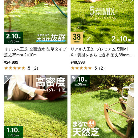
保
証
に
つ
い
て
リアル人工芝 全面透水 防草タイプ
リアル人工芝 プレミアム 5葉MI
会
芝丈35mm 2×10m
X・質感をさらに追求 芝丈38mm 2
員
×10m
¥24,999
¥40,998
規
5
（2）
5
（2）
約
に
つ
い
て
お
客
様