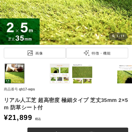
近
チ
ェ
ッ
ク
し
1
/
19
た
ア
画像
特徴・機能
イ
テ
ム
商品番号
qh17-wps
特
集
リアル人工芝 超高密度 極細タイプ 芝丈35mm 2×5
一
m 防草シート付
覧
¥
21,899
税込
人