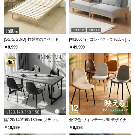
[SS/S/SD/D] 竹製すのこベッド
[幅186cm・コンパクトでも広々] 3
人掛けソファベッド リクライニン
￥8,999
￥49,999
グ 天然木フレーム 北欧
幅120/140/160/180cm ブラックフ
全12色 ヴィンテージ調 デザイナー
レーム ダイニング 大理石調 4人掛
ズシェルチェア
￥19,999
￥9,998
け