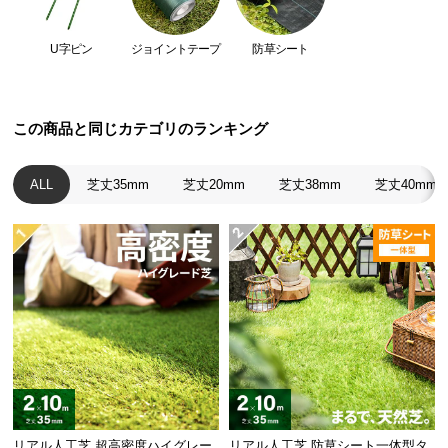
つ
い
U字ピン
ジョイントテープ
防草シート
て
開
この商品と同じカテゴリのランキング
梱
設
置
ALL
芝丈35mm
芝丈20mm
芝丈38mm
芝丈40mm
サ
ー
ビ
ス
に
つ
い
て
搬
入
リアル人工芝 超高密度ハイグレー
リアル人工芝 防草シート一体型タ