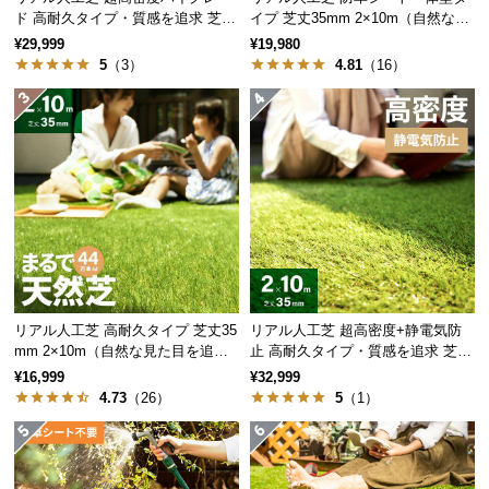
経
ド 高耐久タイプ・質感を追求 芝丈
イプ 芝丈35mm 2×10m（自然な見
路
35mm 2×10m
た目追求・U字ピン付）
¥29,999
¥19,980
に
5
（3）
4.81
（16）
つ
い
て
返
品・
キ
ャ
ン
セ
リアル人工芝 高耐久タイプ 芝丈35
リアル人工芝 超高密度+静電気防
ル
mm 2×10m（自然な見た目を追
止 高耐久タイプ・質感を追求 芝丈
に
求・U字ピン付属）
35mm 2×10m
¥16,999
¥32,999
つ
4.73
（26）
5
（1）
い
て