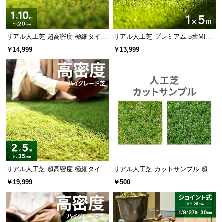
l
l
リアル人工芝 超高密度 極細タイプ
リアル人工芝 プレミアム 5葉MI
芝丈20mm 1×10m 防草シート付
X・質感をさらに追求 芝丈38mm 1
￥14,999
￥13,999
×5m
リアル人工芝 超高密度 極細タイプ
リアル人工芝 カットサンプル 超高
芝丈35mm 2×5m
密度+静電気防止タイプ
￥19,999
￥500