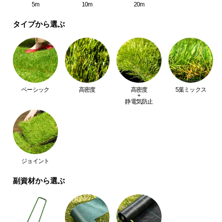
中
5m
10m
20m
型
タイプから選ぶ
商
品
の
配
送
に
ベーシック
高密度
高密度
5葉ミックス
つ
+
静電気防止
い
て
小
型
ジョイント
商
品
副資材から選ぶ
の
配
送
に