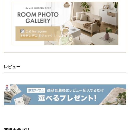
シ
ョ
ッ
ピ
ン
グ
ガ
イ
ド
レビュー
お
支
払
い
に
つ
い
て
配