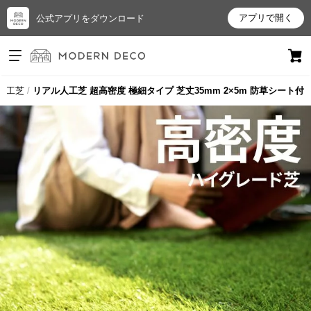
アプリで開く
公式アプリをダウンロード
ログイン
新規会員登録
の人工芝
リアル人工芝 超高密度 極細タイプ 芝丈35mm 2×5m 防草シート付
お
気
に
入
り
ア
イ
テ
ム
最