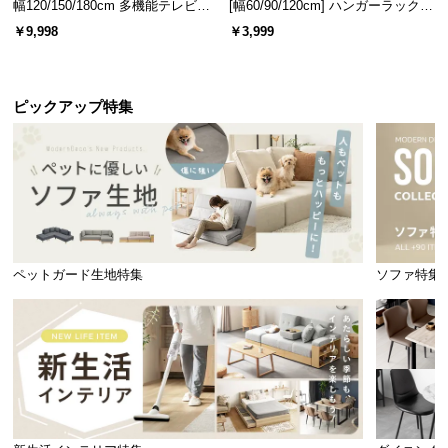
幅120/150/180cm 多機能テレビボ
[幅60/90/120cm] ハンガーラック
ード 木目/石目調 オープン収納・
スチール 4段階高さ調節 サイドフ
￥9,998
￥3,999
引き出し収納付き
ック オープンラック シンプル
ピックアップ特集
ペットガード生地特集
ソファ特集