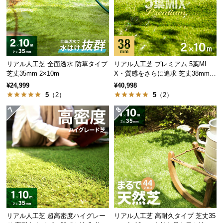
サ
ポ
ー
ト
リアル人工芝 全面透水 防草タイプ
リアル人工芝 プレミアム 5葉MI
芝丈35mm 2×10m
X・質感をさらに追求 芝丈38mm 2
お
×10m
¥24,999
¥40,998
知
5
（2）
5
（2）
ら
せ
ブ
ロ
グ
企
リアル人工芝 超高密度ハイグレー
リアル人工芝 高耐久タイプ 芝丈35
業