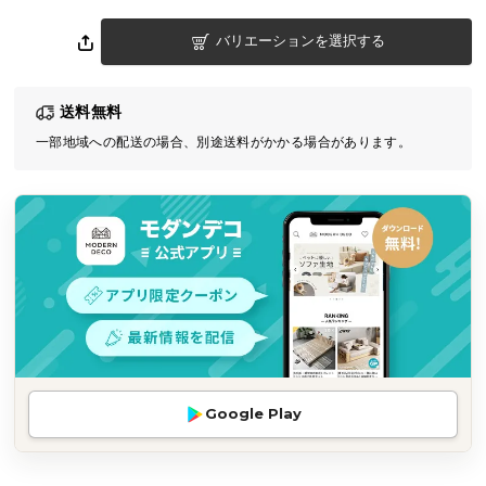
気
バリエーションを選択する
ア
イ
テ
送料無料
ム
一部地域への配送の場合、別途送料がかかる場合があります。
ラ
ン
キ
ン
グ
商
品
カ
テ
Google Play
ゴ
リ
か