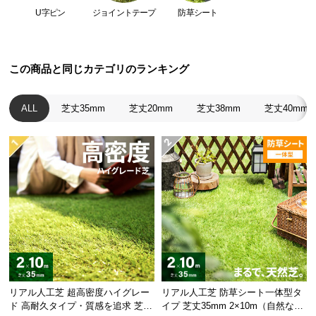
経
U字ピン
ジョイントテープ
防草シート
路
に
つ
この商品と同じカテゴリのランキング
い
て
ALL
芝丈35mm
芝丈20mm
芝丈38mm
芝丈40mm
返
品・
キ
ャ
ン
セ
ル
に
つ
い
て
リアル人工芝 超高密度ハイグレー
リアル人工芝 防草シート一体型タ
ド 高耐久タイプ・質感を追求 芝丈
イプ 芝丈35mm 2×10m（自然な見