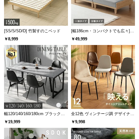
[SS/S/SD/D] 竹製すのこベッド
[幅186cm・コンパクトでも広々] 3
人掛けソファベッド リクライニン
￥8,999
￥49,999
グ 天然木フレーム 北欧
幅120/140/160/180cm ブラックフ
全12色 ヴィンテージ調 デザイナー
レーム ダイニング 大理石調 4人掛
ズシェルチェア
￥19,999
￥9,998
け