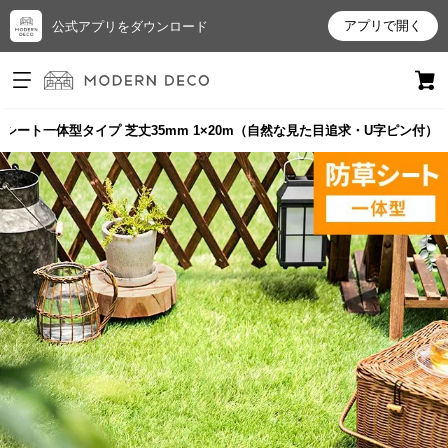
アプリで開く
公式アプリをダウンロード
ログイン
新規会員登録
シート一体型タイプ 芝丈35mm 1×20m（自然な見た目追求・U字ピン付）
お
気
に
入
り
ア
イ
テ
ム
最