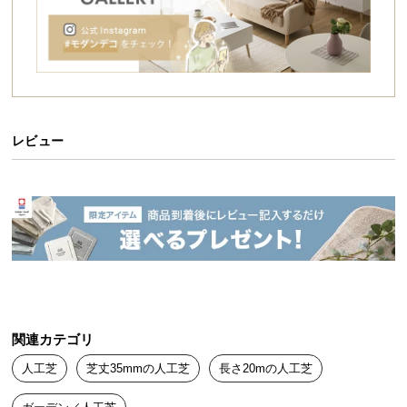
送
料
に
つ
い
て
レビュー
大
型
商
品
の
配
送
に
つ
関連カテゴリ
い
人工芝
芝丈35mmの人工芝
長さ20mの人工芝
て