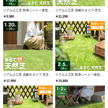
リアル人工芝 防草シート一体型タ
リアル人工芝 高耐久タイプ 芝丈35
イプ 芝丈35mm 1×10m（自然な見
mm 1×20m 防草シート付（自然な
￥9,980
￥21,298
た目追求・U字ピン付）
見た目追求・U字ピン）
リアル人工芝 高耐久タイプ 芝丈35
リアル人工芝 防草シート一体型タ
mm 1×20m（自然な見た目を追
イプ 芝丈35mm 2×5m（自然な見
￥17,999
￥15,800
求・U字ピン付属）
た目追求・U字ピン付）