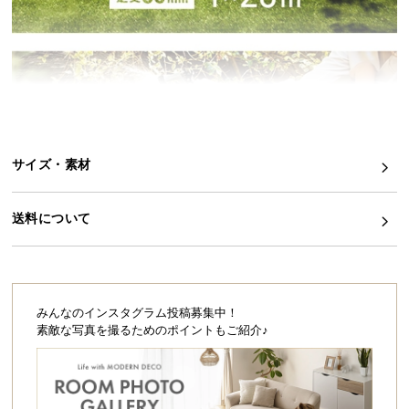
シ
ョ
ッ
ピ
ン
グ
ガ
イ
サイズ・素材
ド
お
送料について
支
払
い
に
みんなのインスタグラム投稿募集中！
つ
素敵な写真を撮るためのポイントもご紹介♪
い
て
配