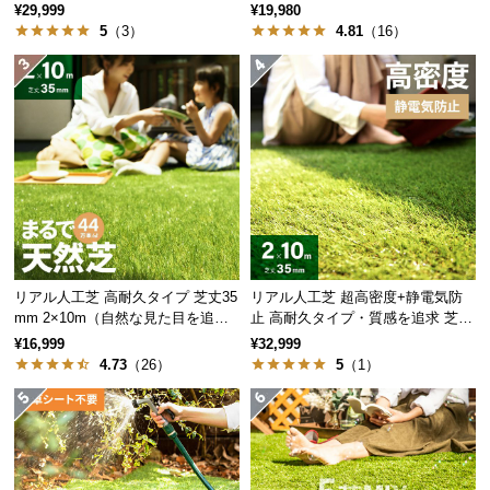
保
35mm 2×10m
た目追求・U字ピン付）
¥29,999
¥19,980
証
5
（3）
4.81
（16）
に
つ
い
て
会
員
規
約
に
リアル人工芝 高耐久タイプ 芝丈35
リアル人工芝 超高密度+静電気防
つ
mm 2×10m（自然な見た目を追
止 高耐久タイプ・質感を追求 芝丈
い
求・U字ピン付属）
35mm 2×10m
¥16,999
¥32,999
て
4.73
（26）
5
（1）
お
客
様