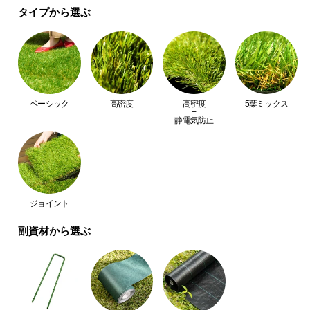
タイプから選ぶ
つ
い
て
開
梱
ベーシック
高密度
高密度
5葉ミックス
設
+
静電気防止
置
サ
ー
ビ
ス
ジョイント
に
つ
副資材から選ぶ
い
て
搬
入