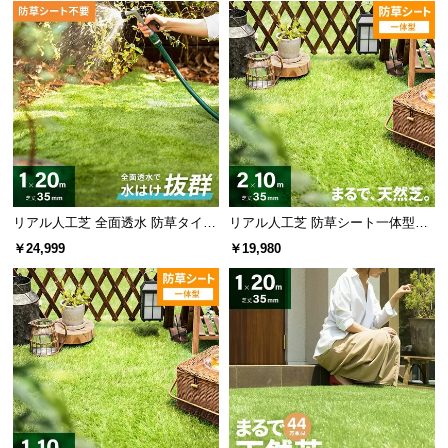
l
l
リアル人工芝 全面透水 防草タイプ
リアル人工芝 防草シート一体型タ
芝丈35mm 1×20m
イプ 芝丈35mm 2×10m（自然な見
￥24,999
￥19,980
た目追求・U字ピン付）