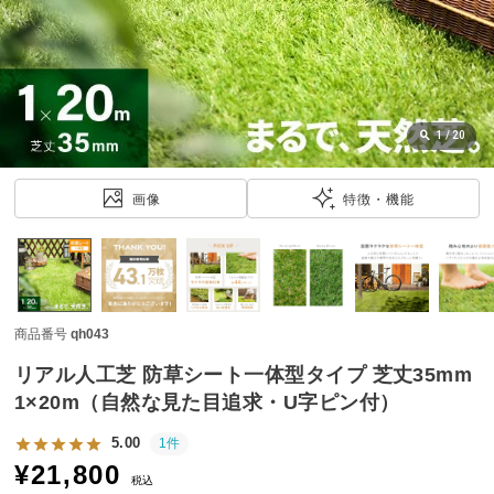
近
チ
ェ
ッ
ク
し
1
/
20
た
ア
画像
特徴・機能
イ
テ
ム
商品番号
qh043
特
集
リアル人工芝 防草シート一体型タイプ 芝丈35mm
一
1×20m（自然な見た目追求・U字ピン付）
覧
5.00
1件
¥
21,800
税込
人