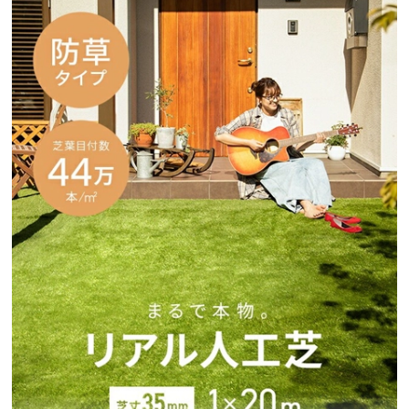
イ
ン
テ
リ
ア
コ
ー
デ
ィ
ネ
ー
ト
か
ら
探
す