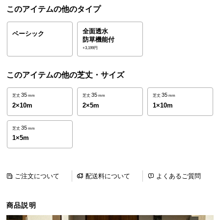
ら
このアイテムの他のタイプ
探
す
全面透水
ベーシック
防草機能付
+3,199円
イ
このアイテムの他の芝丈・サイズ
ン
テ
35
35
35
芝丈
mm
芝丈
mm
芝丈
mm
リ
2×10m
2×5m
1×10m
ア
テ
35
芝丈
mm
イ
1×5m
ス
ト
か
ご注文について
配送料について
よくあるご質問
ら
探
す
商品説明