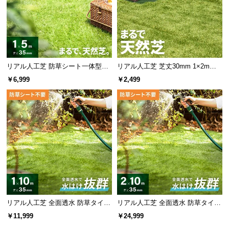
リアル人工芝 防草シート一体型タ
リアル人工芝 芝丈30mm 1×2m
イプ 芝丈35mm 1×5m（自然な見
（自然な見た目を追求・U字ピン付
￥6,999
￥2,499
た目追求・U字ピン付）
属）
リアル人工芝 全面透水 防草タイプ
リアル人工芝 全面透水 防草タイプ
芝丈35mm 1×10m
芝丈35mm 2×10m
￥11,999
￥24,999