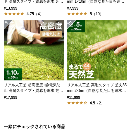
ド 高耐久タイプ・質感を追求 芝丈
mm 1×10m（自然な見た目を追
情
35mm 1×10m
求・U字ピン付属）
報
¥13,999
¥7,999
4.75
（4）
5
（10）
©
M
O
D
E
R
N
D
E
C
リアル人工芝 超高密度+静電気防
リアル人工芝 高耐久タイプ 芝丈35
O
止 高耐久タイプ・質感を追求 芝丈
mm 2×5m（自然な見た目を追求・
C
35mm 1×10m
U字ピン付属）
¥17,999
¥11,999
o.,
4.5
（2）
L
t
d.
A
一緒にチェックされている商品