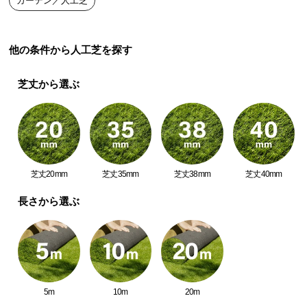
ガーデン／人工芝
中
型
商
他の条件から人工芝を探す
品
の
芝丈から選ぶ
配
送
に
つ
い
て
芝丈20mm
芝丈35mm
芝丈38mm
芝丈40mm
小
長さから選ぶ
型
商
品
の
配
送
5m
10m
20m
に