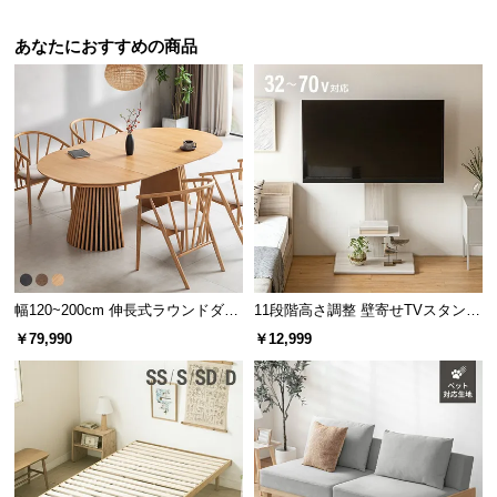
あなたにおすすめの商品
幅120~200cm 伸長式ラウンドダイ
11段階高さ調整 壁寄せTVスタンド
ニングテーブル 6人掛け 天然木突
キャスター付き 上下左右角度調節
￥79,990
￥12,999
板 美しい格子デザイン
機能