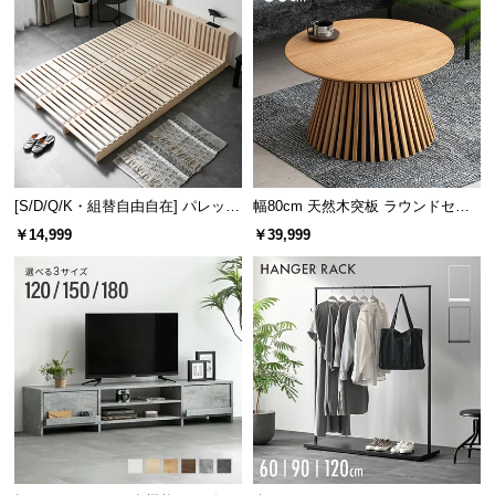
[S/D/Q/K・組替自由自在] パレット
幅80cm 天然木突板 ラウンドセン
ベッド 8/12/16枚セット
ターテーブル 美しい格子デザイン
￥14,999
￥39,999