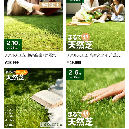
リアル人工芝 超高密度+静電気防
リアル人工芝 高耐久タイプ 芝丈35
止 極細タイプ 芝丈35mm 2×10m
mm 2×10m 防草シート付（自然な
￥32,999
￥19,998
見た目追求・U字ピン）