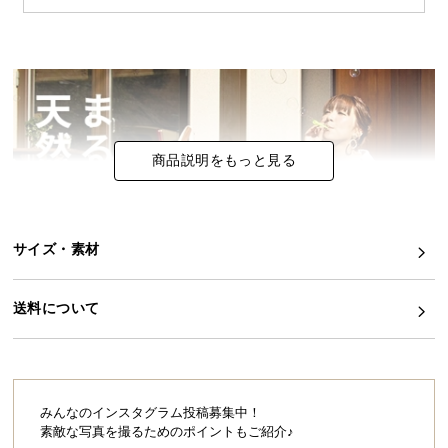
イ
ン
テ
リ
ア
コ
商品説明をもっと見る
ー
デ
ィ
ネ
サイズ・素材
ー
ト
送料について
か
ら
探
す
みんなのインスタグラム投稿募集中！
素敵な写真を撮るためのポイントもご紹介♪