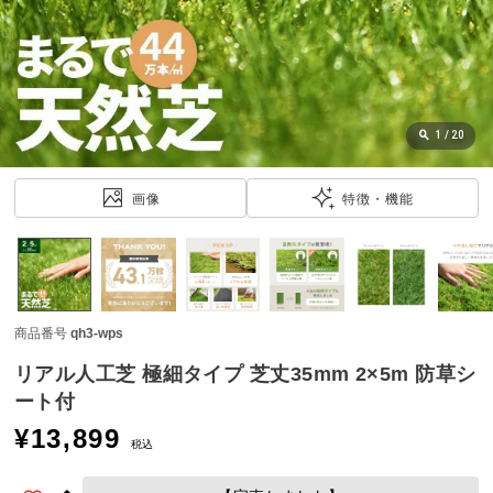
近
チ
ェ
ッ
ク
し
1
/
20
た
ア
画像
特徴・機能
イ
テ
ム
商品番号
qh3-wps
特
集
リアル人工芝 極細タイプ 芝丈35mm 2×5m 防草シ
一
ート付
覧
¥
13,899
税込
人