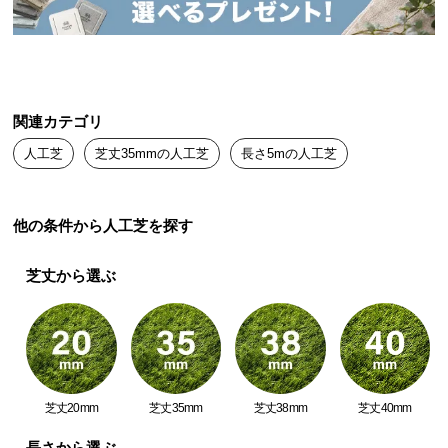
送
料
に
つ
い
関連カテゴリ
て
人工芝
芝丈35mmの人工芝
長さ5mの人工芝
大
型
商
他の条件から人工芝を探す
品
の
芝丈から選ぶ
配
送
に
つ
い
て
芝丈20mm
芝丈35mm
芝丈38mm
芝丈40mm
長さから選ぶ