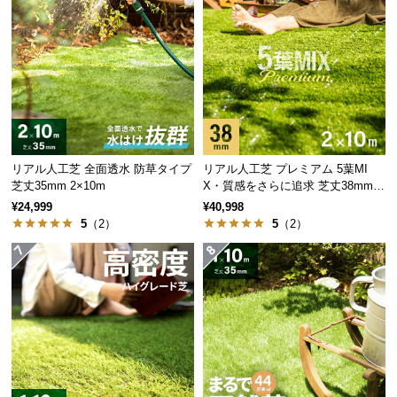
サ
ポ
ー
ト
お
知
リアル人工芝 全面透水 防草タイプ
リアル人工芝 プレミアム 5葉MI
ら
芝丈35mm 2×10m
X・質感をさらに追求 芝丈38mm 2
×10m
せ
¥24,999
¥40,998
5
（2）
5
（2）
ブ
ロ
グ
企
業