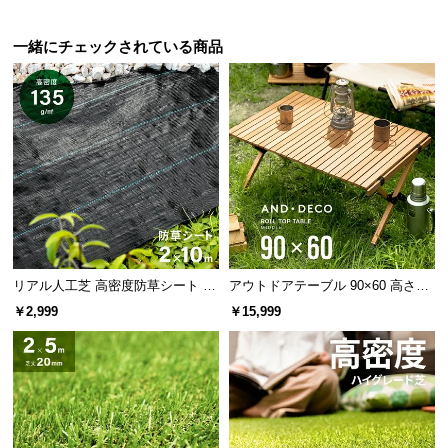
l
l
一緒にチェックされている商品
リアル人工芝 高密度防草シート 2×
アウトドアテーブル 90×60 高さ44
10m
cm
￥2,999
￥15,999