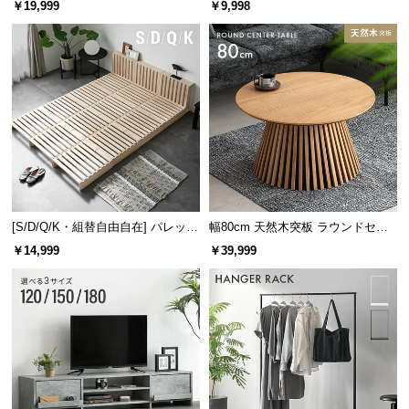
￥19,999
￥9,998
け
[S/D/Q/K・組替自由自在] パレット
幅80cm 天然木突板 ラウンドセン
ベッド 8/12/16枚セット
ターテーブル 美しい格子デザイン
￥14,999
￥39,999