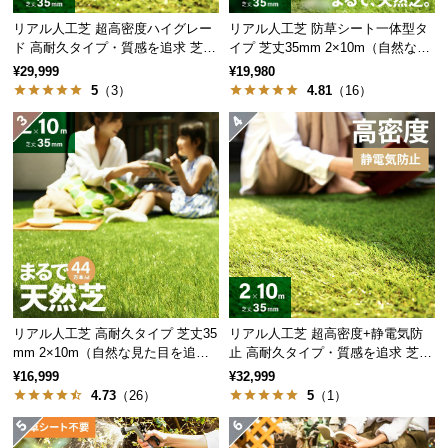
保
証
リアル人工芝 超高密度ハイグレー
リアル人工芝 防草シート一体型タ
ド 高耐久タイプ・質感を追求 芝丈
イプ 芝丈35mm 2×10m（自然な見
に
35mm 2×10m
た目追求・U字ピン付）
¥29,999
¥19,980
つ
5
（3）
4.81
（16）
い
て
会
員
規
約
に
つ
い
て
リアル人工芝 高耐久タイプ 芝丈35
リアル人工芝 超高密度+静電気防
mm 2×10m（自然な見た目を追
止 高耐久タイプ・質感を追求 芝丈
求・U字ピン付属）
35mm 2×10m
¥16,999
¥32,999
4.73
（26）
5
（1）
お
客
様