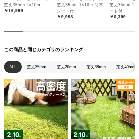
経
芝丈35mm 2×10m
芝丈35mm 1×10m 防草
芝丈35mm 1×
￥16,999
シート付
ート付
路
￥9,998
￥6,399
に
つ
い
て
この商品と同じカテゴリのランキング
返
品・
ALL
芝丈35mm
芝丈20mm
芝丈38mm
芝丈40mm
キ
ャ
ン
セ
ル
に
つ
い
て