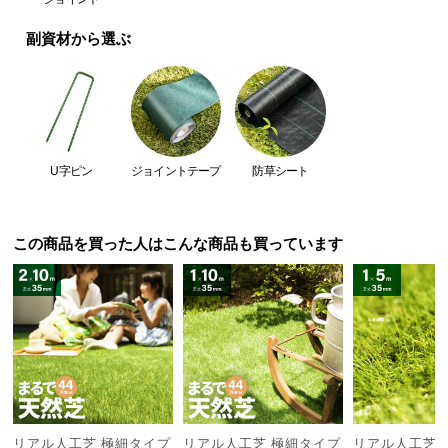
つ
副資材から選ぶ
い
て
開
梱
設
U字ピン
ジョイントテープ
防草シート
置
サ
ー
この商品を買った人はこんな商品も買っています
ビ
ス
に
つ
い
て
搬
入
リアル人工芝 極細タイプ
リアル人工芝 極細タイプ
リアル人工芝 