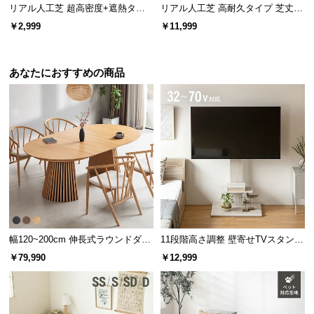
リアル人工芝 超高密度+遮熱タイ
リアル人工芝 高耐久タイプ 芝丈35
プ 高耐久・質感を追求 芝丈35m
mm 2×5m（自然な見た目を追求・
￥2,999
￥11,999
m 1×1m
U字ピン付属）
あなたにおすすめの商品
幅120~200cm 伸長式ラウンドダイ
11段階高さ調整 壁寄せTVスタンド
ニングテーブル 6人掛け 天然木突
キャスター付き 上下左右角度調節
￥79,990
￥12,999
板 美しい格子デザイン
機能