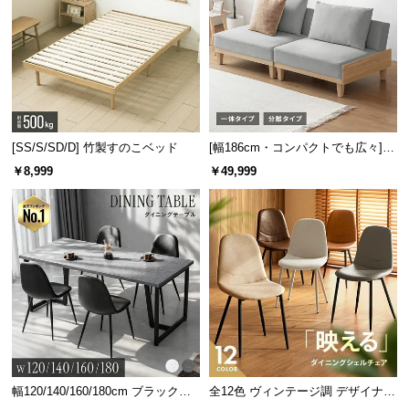
[SS/S/SD/D] 竹製すのこベッド
[幅186cm・コンパクトでも広々] 3
人掛けソファベッド リクライニン
￥8,999
￥49,999
グ 天然木フレーム 北欧
幅120/140/160/180cm ブラックフ
全12色 ヴィンテージ調 デザイナー
レーム ダイニング 大理石調 4人掛
ズシェルチェア