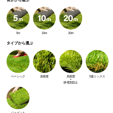
中
型
商
品
の
配
5m
10m
20m
送
に
タイプから選ぶ
つ
い
て
小
ベーシック
高密度
高密度
5葉ミックス
型
+
静電気防止
商
品
の
配
送
に
ジョイント