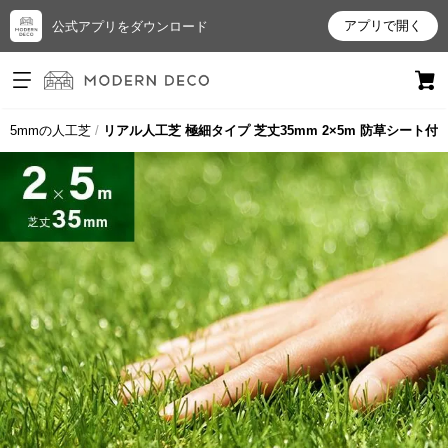
アプリで開く
公式アプリをダウンロード
ログイン
新規会員登録
35mmの人工芝
リアル人工芝 極細タイプ 芝丈35mm 2×5m 防草シート付
お
気
に
入
り
ア
イ
テ
ム
最