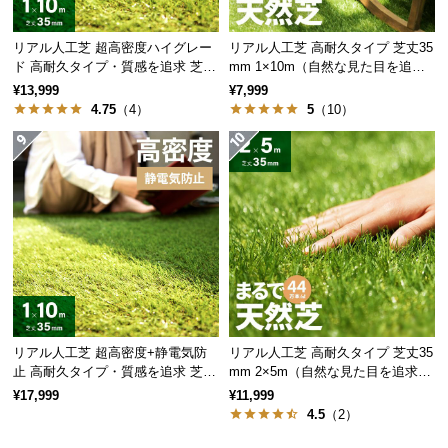
情
報
リアル人工芝 超高密度ハイグレー
リアル人工芝 高耐久タイプ 芝丈35
©
ド 高耐久タイプ・質感を追求 芝丈
mm 1×10m（自然な見た目を追
M
35mm 1×10m
求・U字ピン付属）
¥13,999
¥7,999
O
4.75
（4）
5
（10）
D
E
R
N
D
E
C
O
C
o.,
リアル人工芝 超高密度+静電気防
リアル人工芝 高耐久タイプ 芝丈35
L
止 高耐久タイプ・質感を追求 芝丈
mm 2×5m（自然な見た目を追求・
t
35mm 1×10m
U字ピン付属）
¥17,999
¥11,999
d.
4.5
（2）
A