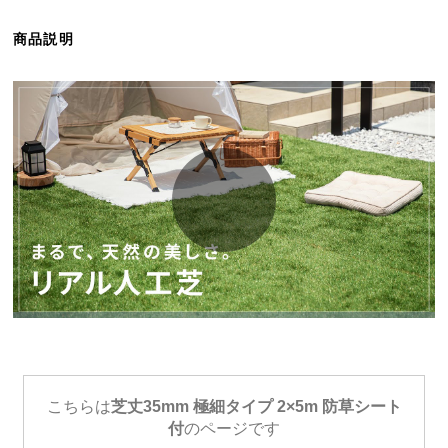
ら
探
商品説明
す
イ
ン
テ
リ
ア
テ
イ
ス
ト
か
ら
探
こちらは
芝丈35mm 極細タイプ 2×5m 防草シート
す
付
のページです