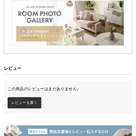
シ
ョ
ッ
ピ
ン
グ
ガ
イ
ド
レビュー
お
支
払
この商品のレビューはまだありません。
い
に
レビューを書く
つ
い
て
配