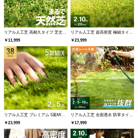
リアル人工芝 高耐久タイプ 芝丈20
リアル人工芝 超高密度 極細タイプ
mm 2×5m（自然な見た目を追求・
芝丈20mm 2×10m
￥11,999
￥23,999
U字ピン付属）
リアル人工芝 プレミアム 5葉MI
リアル人工芝 全面透水 防草タイプ
X・質感をさらに追求 芝丈38mm 2
芝丈35mm 2×5~10m
￥23,999
￥17,999
×5m