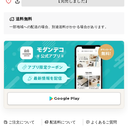
【完売しました】
気
ア
送料無料
イ
テ
一部地域への配送の場合、別途送料がかかる場合があります。
ム
ラ
ン
キ
ン
グ
商
品
Google Play
カ
テ
ゴ
リ
ご注文について
配送料について
よくあるご質問
か