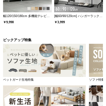
幅120/150/180cm 多機能テレビボ
[幅60/90/120cm] ハンガーラック
ード 木目/石目調 オープン収納・
スチール 4段階高さ調節 サイドフ
￥9,998
￥3,999
引き出し収納付き
ック オープンラック シンプル
ピックアップ特集
ペットガード生地特集
ソファ特集