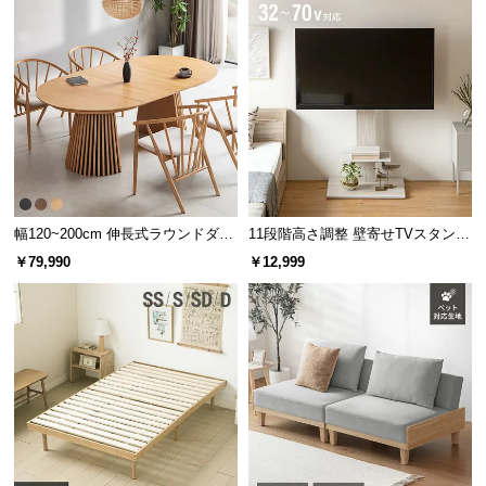
幅120~200cm 伸長式ラウンドダイ
11段階高さ調整 壁寄せTVスタンド
ニングテーブル 6人掛け 天然木突
キャスター付き 上下左右角度調節
￥79,990
￥12,999
板 美しい格子デザイン
機能