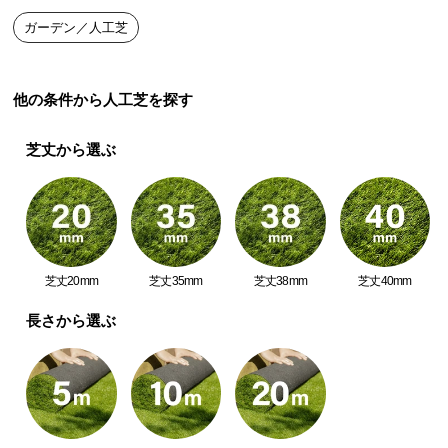
中
ガーデン／人工芝
型
商
品
他の条件から人工芝を探す
の
配
送
芝丈から選ぶ
に
つ
い
て
芝丈20mm
芝丈35mm
芝丈38mm
芝丈40mm
小
型
長さから選ぶ
商
品
の
配
送
に