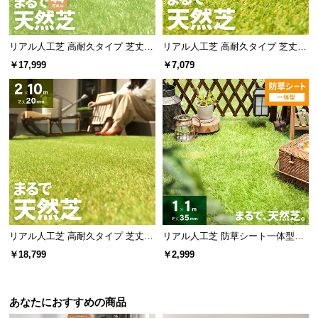
リアル人工芝 高耐久タイプ 芝丈35
リアル人工芝 高耐久タイプ 芝丈20
mm 1×20m（自然な見た目を追
mm 1×5m 防草シート付（自然な見
￥17,999
￥7,079
求・U字ピン付属）
た目追求・U字ピン）
リアル人工芝 高耐久タイプ 芝丈20
リアル人工芝 防草シート一体型タ
mm 2×10m 防草シート付（自然な
イプ 芝丈35mm 1×1m（自然な見
￥18,799
￥2,999
見た目追求・U字ピン）
た目追求・U字ピン付）
あなたにおすすめの商品