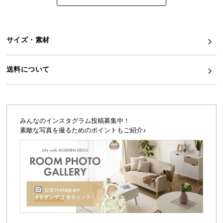
シ
ョ
ッ
ピ
サイズ・素材
ン
グ
送料について
ガ
イ
ド
お
みんなのインスタグラム投稿募集中！
支
素敵な写真を撮るためのポイントもご紹介♪
払
い
に
つ
い
て
配