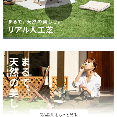
イ
ン
テ
リ
ア
コ
ー
デ
ィ
ネ
ー
ト
か
ら
探
す
商品説明をもっと見る