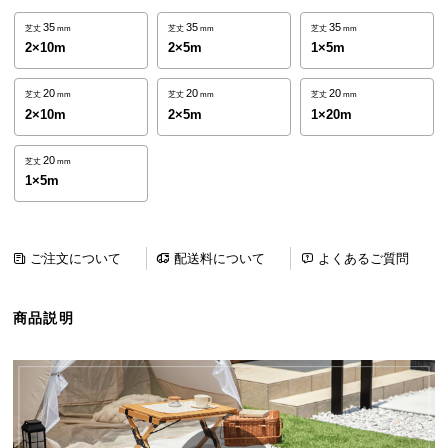
ら
35
35
35
芝丈
mm
芝丈
mm
芝丈
mm
探
2×10m
2×5m
1×5m
す
20
20
20
芝丈
mm
芝丈
mm
芝丈
mm
2×10m
2×5m
1×20m
イ
ン
20
芝丈
mm
テ
1×5m
リ
ア
テ
ご注文について
配送料について
よくあるご質問
イ
ス
ト
商品説明
か
ら
探
す