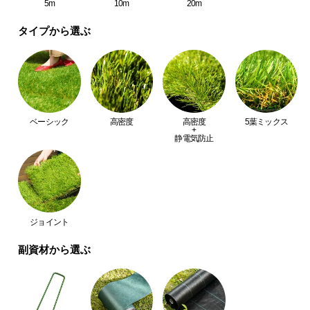
5m
10m
20m
つ
い
タイプから選ぶ
て
開
梱
設
ベーシック
高密度
高密度
5葉ミックス
置
+
静電気防止
サ
ー
ビ
ス
に
つ
ジョイント
い
副資材から選ぶ
て
搬
入