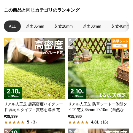
保
証
この商品と同じカテゴリのランキング
に
つ
ALL
芝丈35mm
芝丈20mm
芝丈38mm
芝丈40mm
い
て
会
員
規
約
に
つ
い
て
リアル人工芝 超高密度ハイグレー
リアル人工芝 防草シート一体型タ
ド 高耐久タイプ・質感を追求 芝丈
イプ 芝丈35mm 2×10m（自然な見
35mm 2×10m
た目追求・U字ピン付）
¥29,999
¥19,980
お
5
（3）
4.81
（16）
客
様