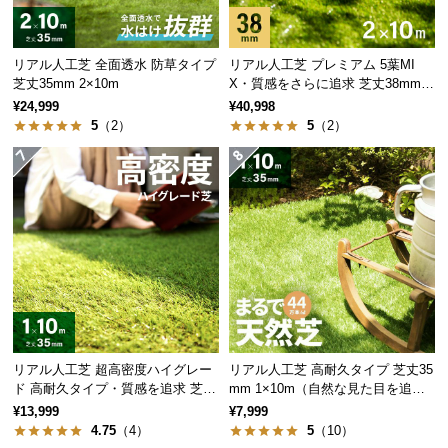
情
報
©
リアル人工芝 全面透水 防草タイプ
リアル人工芝 プレミアム 5葉MI
芝丈35mm 2×10m
X・質感をさらに追求 芝丈38mm 2
M
×10m
¥24,999
¥40,998
O
5
（2）
5
（2）
D
E
R
N
D
E
C
O
C
o.,
L
リアル人工芝 超高密度ハイグレー
リアル人工芝 高耐久タイプ 芝丈35
t
ド 高耐久タイプ・質感を追求 芝丈
mm 1×10m（自然な見た目を追
d.
35mm 1×10m
求・U字ピン付属）
¥13,999
¥7,999
A
4.75
（4）
5
（10）