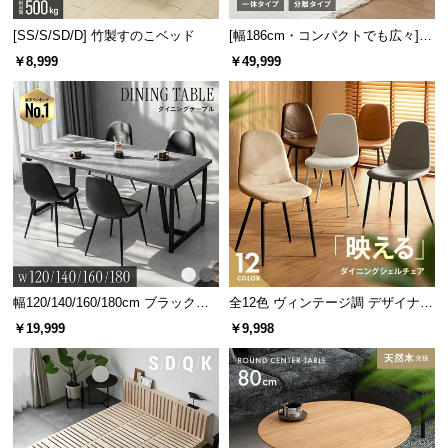
[SS/S/SD/D] 竹製すのこベッド
[幅186cm・コンパクトでも広々] 3
人掛けソファベッド リクライニン
￥8,999
￥49,999
グ 天然木フレーム 北欧
幅120/140/160/180cm ブラックフ
全12色 ヴィンテージ調 デザイナー
レーム ダイニング 大理石調 4人掛
ズシェルチェア
￥19,999
￥9,998
け