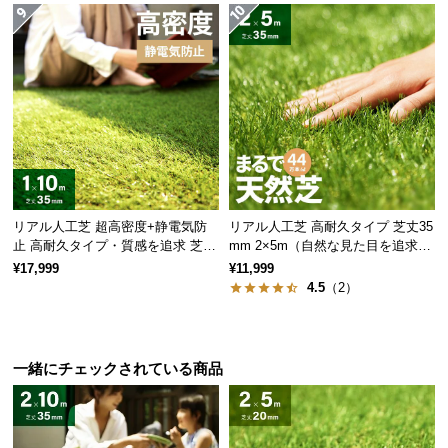
l
l
リアル人工芝 超高密度+静電気防
リアル人工芝 高耐久タイプ 芝丈35
止 高耐久タイプ・質感を追求 芝丈
mm 2×5m（自然な見た目を追求・
35mm 1×10m
U字ピン付属）
¥17,999
¥11,999
4.5
（2）
一緒にチェックされている商品