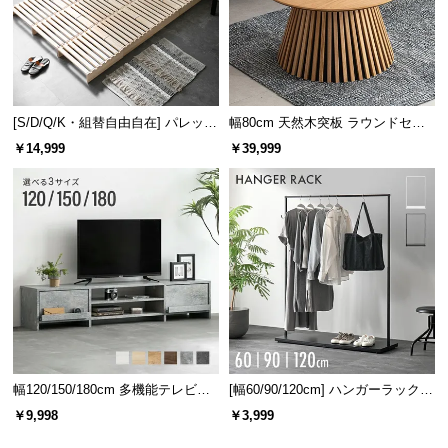
[S/D/Q/K・組替自由自在] パレット
幅80cm 天然木突板 ラウンドセン
ベッド 8/12/16枚セット
ターテーブル 美しい格子デザイン
￥14,999
￥39,999
幅120/150/180cm 多機能テレビボ
[幅60/90/120cm] ハンガーラック
ード 木目/石目調 オープン収納・
スチール 4段階高さ調節 サイドフ
￥9,998
￥3,999
引き出し収納付き
ック オープンラック シンプル