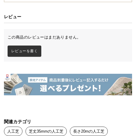
送
料
レビュー
に
つ
い
この商品のレビューはまだありません。
て
レビューを書く
大
型
商
品
の
配
送
に
つ
い
関連カテゴリ
て
人工芝
芝丈35mmの人工芝
長さ20mの人工芝