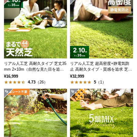
サ
ポ
ー
ト
お
知
リアル人工芝 高耐久タイプ 芝丈35
リアル人工芝 超高密度+静電気防
ら
mm 2×10m（自然な見た目を追
止 高耐久タイプ・質感を追求 芝丈
せ
求・U字ピン付属）
35mm 2×10m
¥16,999
¥32,999
4.73
（26）
5
（1）
ブ
ロ
グ
企
業