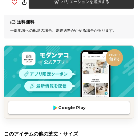
バリエーションを選択する
気
ア
イ
送料無料
テ
一部地域への配送の場合、別途送料がかかる場合があります。
ム
ラ
ン
キ
ン
グ
商
品
カ
Google Play
テ
ゴ
リ
このアイテムの他の芝丈・サイズ
か