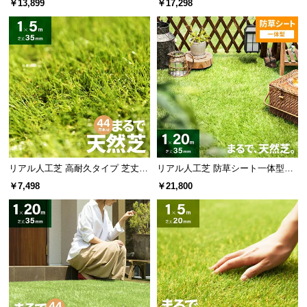
￥13,899
￥17,298
た目追求・U字ピン）
見た目追求・U字ピン）
リアル人工芝 高耐久タイプ 芝丈35
リアル人工芝 防草シート一体型タ
mm 1×5m 防草シート付（自然な見
イプ 芝丈35mm 1×20m（自然な見
￥7,498
￥21,800
た目追求・U字ピン）
た目追求・U字ピン付）