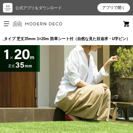
アプリで開く
公式アプリをダウンロード
ログイン
新規会員登録
久タイプ 芝丈35mm 1×20m 防草シート付（自然な見た目追求・U字ピン）
お
気
に
入
り
ア
イ
テ
ム
最