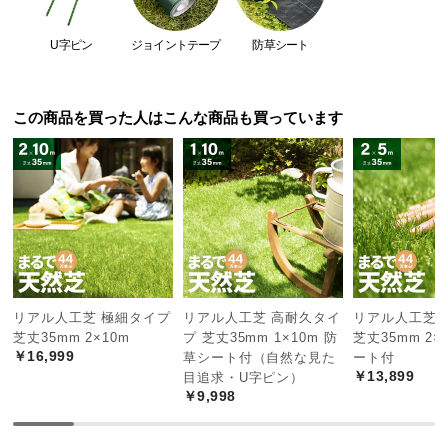
経
路
U字ピン
ジョイントテープ
防草シート
に
つ
い
この商品を買った人はこんな商品も買っています
て
返
品・
キ
ャ
ン
セ
ル
リアル人工芝 極細タイプ
リアル人工芝 高耐久タイ
リアル人工芝 
に
芝丈35mm 2×10m
プ 芝丈35mm 1×10m 防
芝丈35mm 2×
￥16,999
草シート付（自然な見た
ート付
つ
￥13,899
目追求・U字ピン）
い
￥9,998
て