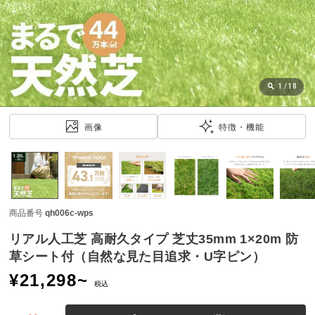
近
チ
ェ
ッ
ク
し
1
/
18
た
ア
画像
特徴・機能
イ
テ
ム
商品番号
qh006c-wps
特
集
リアル人工芝 高耐久タイプ 芝丈35mm 1×20m 防
一
草シート付（自然な見た目追求・U字ピン）
覧
¥
21,298
~
税込
人