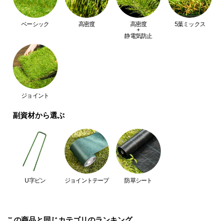
つ
い
ベーシック
高密度
高密度
5葉ミックス
+
て
静電気防止
開
梱
設
置
ジョイント
サ
ー
副資材から選ぶ
ビ
ス
に
つ
い
U字ピン
ジョイントテープ
防草シート
て
搬
入
この商品と同じカテゴリのランキング