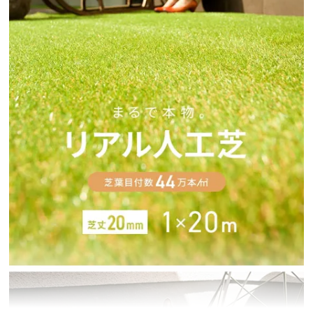
イ
ン
テ
リ
ア
コ
ー
デ
ィ
ネ
ー
ト
か
ら
探
す