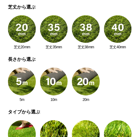
中
芝丈から選ぶ
型
商
品
の
配
送
芝丈20mm
芝丈35mm
芝丈38mm
芝丈40mm
に
つ
長さから選ぶ
い
て
小
型
5m
10m
20m
商
品
タイプから選ぶ
の
配
送
に