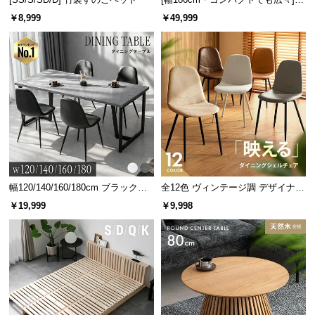
人掛けソファベッド リクライニン
￥8,999
￥49,999
グ 天然木フレーム 北欧
幅120/140/160/180cm ブラックフ
全12色 ヴィンテージ調 デザイナー
レーム ダイニング 大理石調 4人掛
ズシェルチェア
￥19,999
￥9,998
け