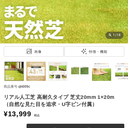
近
チ
ェ
ッ
ク
し
1
/
18
た
ア
画像
特徴・機能
イ
テ
ム
商品番号
qh009c
特
集
リアル人工芝 高耐久タイプ 芝丈20mm 1×20m
一
（自然な見た目を追求・U字ピン付属）
覧
¥
13,999
税込
人