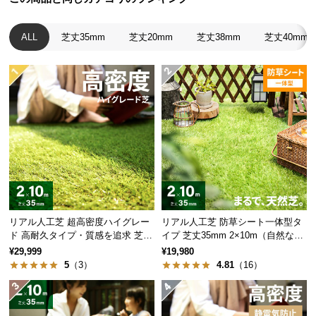
経
路
ALL
芝丈35mm
芝丈20mm
芝丈38mm
芝丈40mm
に
つ
い
て
返
品・
キ
ャ
ン
セ
ル
リアル人工芝 超高密度ハイグレー
リアル人工芝 防草シート一体型タ
ド 高耐久タイプ・質感を追求 芝丈
イプ 芝丈35mm 2×10m（自然な見
に
35mm 2×10m
た目追求・U字ピン付）
¥29,999
¥19,980
つ
5
（3）
4.81
（16）
い
て