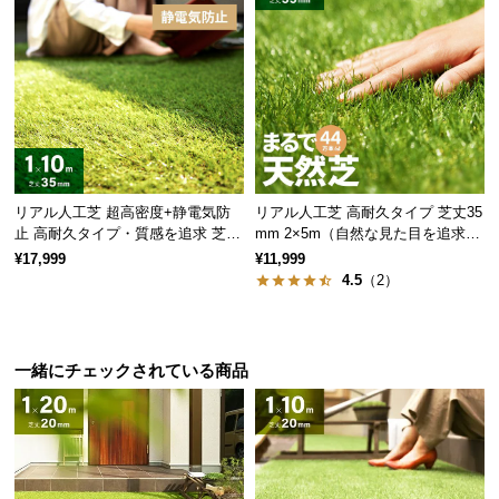
情
報
©
M
O
D
E
R
リアル人工芝 超高密度+静電気防
リアル人工芝 高耐久タイプ 芝丈35
N
止 高耐久タイプ・質感を追求 芝丈
mm 2×5m（自然な見た目を追求・
D
35mm 1×10m
U字ピン付属）
¥17,999
¥11,999
E
4.5
（2）
C
O
C
一緒にチェックされている商品
o.,
L
t
d.
A