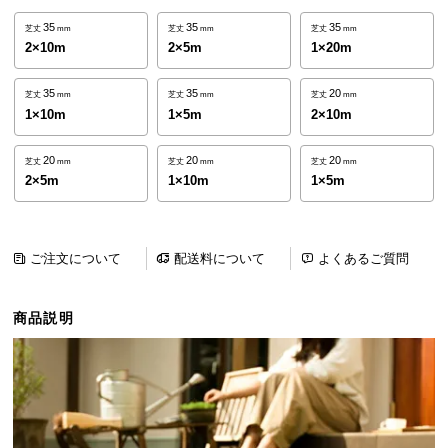
ら
35
35
35
芝丈
mm
芝丈
mm
芝丈
mm
探
2×10m
2×5m
1×20m
す
35
35
20
芝丈
mm
芝丈
mm
芝丈
mm
1×10m
1×5m
2×10m
イ
ン
20
20
20
芝丈
mm
芝丈
mm
芝丈
mm
テ
2×5m
1×10m
1×5m
リ
ア
テ
ご注文について
配送料について
よくあるご質問
イ
ス
ト
商品説明
か
ら
探
す