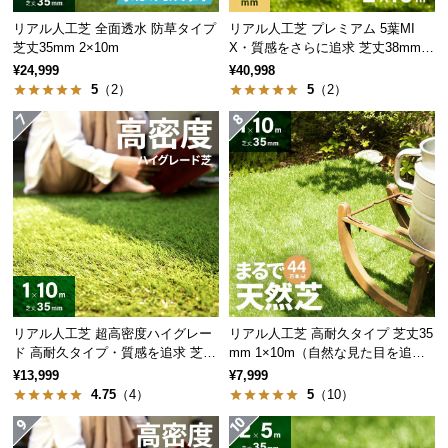
サ
リアル人工芝 全面透水 防草タイプ
リアル人工芝 プレミアム 5葉MI
ポ
芝丈35mm 2×10m
X・質感をさらに追求 芝丈38mm 2
×10m
ー
¥24,999
¥40,998
ト
5
（2）
5
（2）
お
知
ら
せ
ブ
ロ
リアル人工芝 超高密度ハイグレー
リアル人工芝 高耐久タイプ 芝丈35
グ
ド 高耐久タイプ・質感を追求 芝丈
mm 1×10m（自然な見た目を追
35mm 1×10m
求・U字ピン付属）
¥13,999
¥7,999
4.75
（4）
5
（10）
企
業