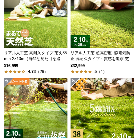
保
証
に
つ
い
て
会
リアル人工芝 高耐久タイプ 芝丈35
リアル人工芝 超高密度+静電気防
員
mm 2×10m（自然な見た目を追
止 高耐久タイプ・質感を追求 芝丈
求・U字ピン付属）
35mm 2×10m
規
¥16,999
¥32,999
4.73
（26）
5
（1）
約
に
つ
い
て
お
客
様