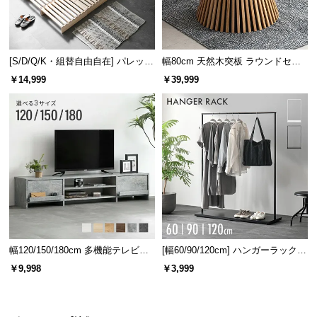
[S/D/Q/K・組替自由自在] パレット
幅80cm 天然木突板 ラウンドセン
ベッド 8/12/16枚セット
ターテーブル 美しい格子デザイン
￥14,999
￥39,999
幅120/150/180cm 多機能テレビボ
[幅60/90/120cm] ハンガーラック
ード 木目/石目調 オープン収納・
スチール 4段階高さ調節 サイドフ
￥9,998
￥3,999
引き出し収納付き
ック オープンラック シンプル