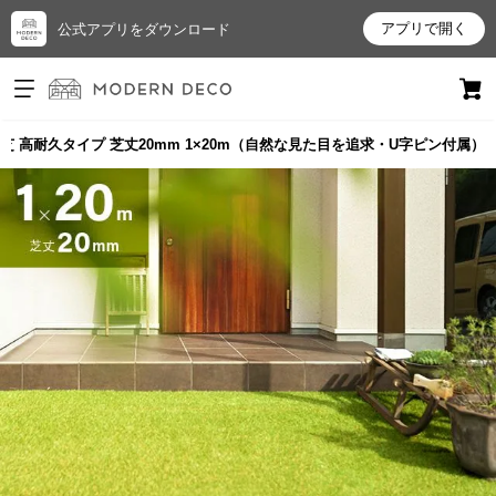
アプリで開く
公式アプリをダウンロード
ログイン
新規会員登録
芝 高耐久タイプ 芝丈20mm 1×20m（自然な見た目を追求・U字ピン付属）
お
気
に
入
り
ア
イ
テ
ム
最