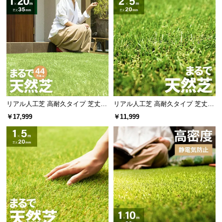
リアル人工芝 高耐久タイプ 芝丈35
リアル人工芝 高耐久タイプ 芝丈20
mm 1×20m（自然な見た目を追
mm 2×5m（自然な見た目を追求・
￥17,999
￥11,999
求・U字ピン付属）
U字ピン付属）