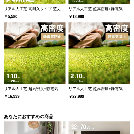
リアル人工芝 高耐久タイプ 芝丈20
リアル人工芝 超高密度+静電気防
mm 1×5m（自然な見た目を追求・
止 高耐久タイプ・質感追求 芝丈20
￥5,580
￥18,999
U字ピン付属）
mm 1×10m 防草シート付
リアル人工芝 超高密度+静電気防
リアル人工芝 超高密度+静電気防
止 高耐久タイプ・質感を追求 芝丈
止 高耐久タイプ・質感を追求 芝丈
￥16,999
￥27,999
20mm 1×10m
20mm 2×10m
あなたにおすすめの商品