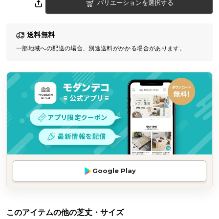
バリエーションを選択する
気
ア
イ
送料無料
テ
一部地域への配送の場合、別途送料がかかる場合があります。
ム
ラ
ン
キ
ン
グ
商
品
カ
Google Play
テ
ゴ
リ
このアイテムの他の芝丈・サイズ
か