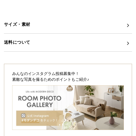
シ
ョ
ッ
ピ
サイズ・素材
ン
グ
送料について
ガ
イ
ド
お
みんなのインスタグラム投稿募集中！
支
素敵な写真を撮るためのポイントもご紹介♪
払
い
に
つ
い
て
配