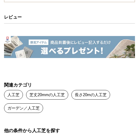
送
料
レビュー
に
つ
い
て
大
型
商
品
の
関連カテゴリ
配
人工芝
芝丈20mmの人工芝
長さ20mの人工芝
送
に
ガーデン／人工芝
つ
い
て
他の条件から人工芝を探す