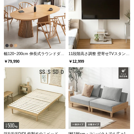
幅120~200cm 伸長式ラウンドダイ
11段階高さ調整 壁寄せTVスタンド
ニングテーブル 6人掛け 天然木突
キャスター付き 上下左右角度調節
￥79,990
￥12,999
板 美しい格子デザイン
機能
[SS/S/SD/D] 竹製すのこベッド
[幅186cm・コンパクトでも広々] 3