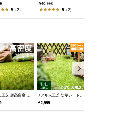
9
¥40,998
¥13,999
5
（2）
5
（2）
4.75
（4）
工芝 超高密度 極
リアル人工芝 防草シート一
リアル人工芝 超高密度 
 芝丈20mm 1×10m
体型タイプ 芝丈35mm 1×1
細タイプ 芝丈20mm 1×1
9
￥2,999
￥12,999
ート付
m（自然な見た目追求・U
字ピン付）