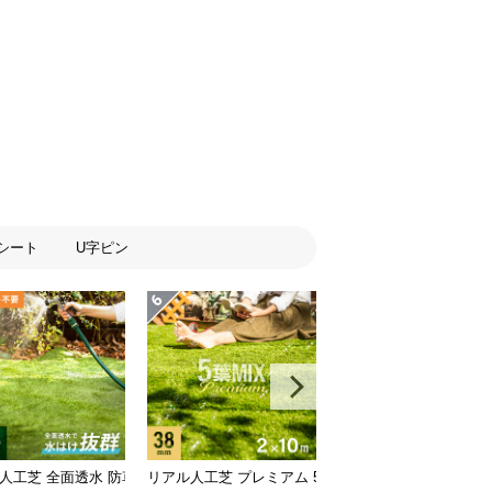
シート
U字ピン
追求・U字ピン付属）
耐久タイプ・質感を追求 芝丈35mm 2×10m
人工芝 全面透水 防草タイプ 芝丈35mm 2×10m
リアル人工芝 プレミアム 5葉MIX・質感をさらに追求 芝
リアル人工芝 超高密度ハ