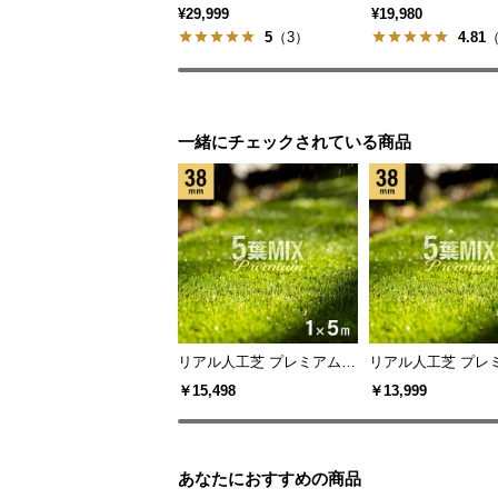
¥29,999
¥19,980
5
（3）
4.81
（
一緒にチェックされている商品
リアル人工芝 プレミアム 5
リアル人工芝 プレミ
葉MIX・質感をさらに追求
葉MIX・質感をさ
￥15,498
￥13,999
芝丈38mm 1×5m 防草シー
芝丈38mm 1×5m
ト付
あなたにおすすめの商品