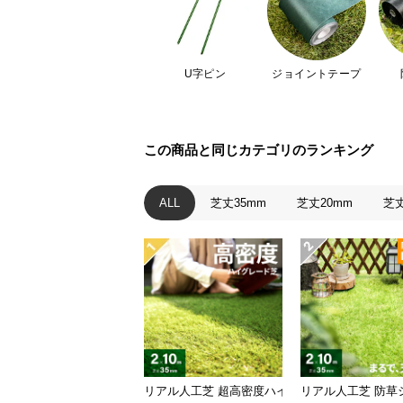
U字ピン
ジョイントテープ
この商品と同じカテゴリのランキング
ALL
芝丈35mm
芝丈20mm
芝丈
リアル人工芝 超高密度ハイグレード 高耐久タイプ・
リアル人工芝 防草