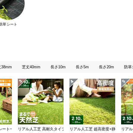
防草シート
38mm
芝丈40mm
長さ10m
長さ5m
長さ20m
防草
質感を追求 芝丈35mm 2×10m
シート一体型タイプ 芝丈35mm 2×10m（自然な見た目追求・U字ピン付）
リアル人工芝 高耐久タイプ 芝丈35mm 2×10m（自然な見た目を
リアル人工芝 超高密度+静電気防止 高
リアル