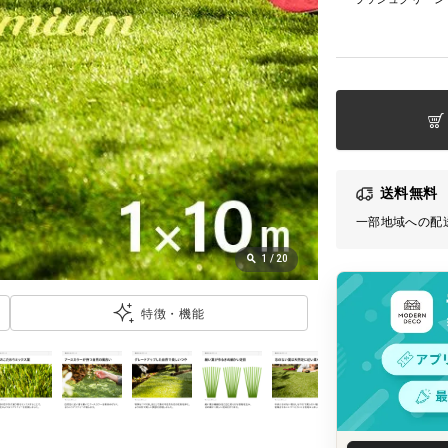
送料無料
一部地域への配
1
/
20
特徴・機能