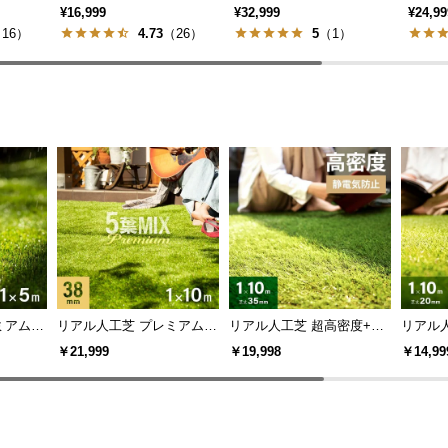
¥16,999
¥32,999
¥24,99
16）
4.73
（26）
5
（1）
アム 5
リアル人工芝 プレミアム 5
リアル人工芝 超高密度+静
リアル人
らに追求
葉MIX・質感をさらに追求
電気防止 高耐久タイプ・質
細タイプ
￥21,999
￥19,998
￥14,99
芝丈38mm 1×10m
感追求 芝丈35mm 1×10m
防草シ
防草シート付