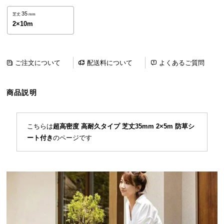
ら
35
芝丈
mm
探
2×10m
す
ご注文について
配送料について
よくあるご質問
イ
ン
テ
商品説明
リ
ア
テ
こちらは
超高密度 高耐久タイプ 芝丈35mm 2×5m 防草シ
イ
ート付き
のページです
ス
ト
か
ら
探
す