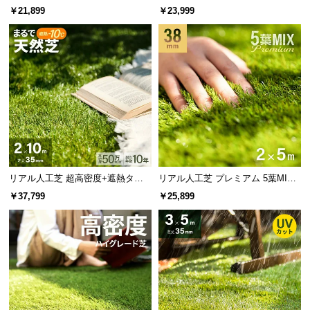
l
芝丈35mm 2×5m 防草シート付
X・質感をさらに追求 芝丈38mm 2
￥21,899
￥23,999
l
×5m
リアル人工芝 超高密度+遮熱タイ
リアル人工芝 プレミアム 5葉MI
プ 高耐久・質感を追求 芝丈35m
X・質感をさらに追求 芝丈38mm 2
￥37,799
￥25,899
m 2×10m 防草シート付
×5m 防草シート付