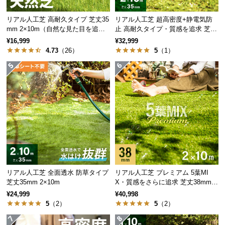
保
証
リアル人工芝 高耐久タイプ 芝丈35
リアル人工芝 超高密度+静電気防
に
mm 2×10m（自然な見た目を追
止 高耐久タイプ・質感を追求 芝丈
つ
求・U字ピン付属）
35mm 2×10m
¥16,999
¥32,999
い
4.73
（26）
5
（1）
て
会
員
規
約
に
つ
い
て
リアル人工芝 全面透水 防草タイプ
リアル人工芝 プレミアム 5葉MI
芝丈35mm 2×10m
X・質感をさらに追求 芝丈38mm 2
×10m
¥24,999
¥40,998
お
5
（2）
5
（2）
客
様