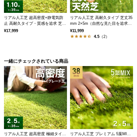
情
報
リアル人工芝 超高密度+静電気防
リアル人工芝 高耐久タイプ 芝丈35
©
止 高耐久タイプ・質感を追求 芝丈
mm 2×5m（自然な見た目を追求・
M
35mm 1×10m
U字ピン付属）
¥17,999
¥11,999
O
4.5
（2）
D
E
R
N
一緒にチェックされている商品
D
E
C
O
C
o.,
L
t
d.
A
リアル人工芝 超高密度 極細タイプ
リアル人工芝 プレミアム 5葉MI