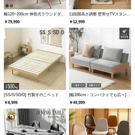
幅120~200cm 伸長式ラウンドダイ
11段階高さ調整 壁寄せTVスタンド
ニングテーブル 6人掛け 天然木突
キャスター付き 上下左右角度調節
￥79,990
￥12,999
板 美しい格子デザイン
機能
[SS/S/SD/D] 竹製すのこベッド
[幅186cm・コンパクトでも広々] 3
人掛けソファベッド リクライニン
￥8,999
￥49,999
グ 天然木フレーム 北欧