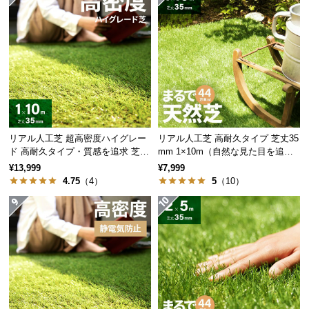
サ
ポ
ー
ト
お
知
リアル人工芝 超高密度ハイグレー
リアル人工芝 高耐久タイプ 芝丈35
ら
ド 高耐久タイプ・質感を追求 芝丈
mm 1×10m（自然な見た目を追
せ
35mm 1×10m
求・U字ピン付属）
¥13,999
¥7,999
4.75
（4）
5
（10）
ブ
ロ
グ
企
業