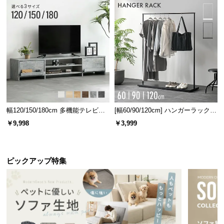
幅120/150/180cm 多機能テレビボ
[幅60/90/120cm] ハンガーラック
ード 木目/石目調 オープン収納・
スチール 4段階高さ調節 サイドフ
￥9,998
￥3,999
引き出し収納付き
ック オープンラック シンプル
ピックアップ特集