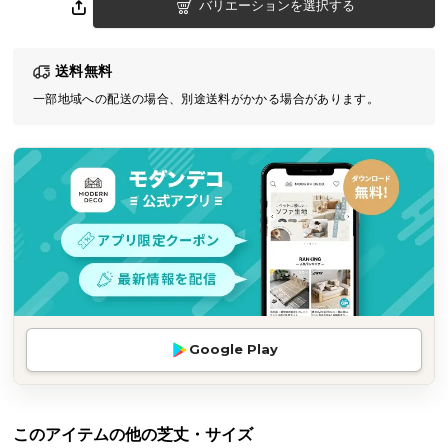
バリエーションを選択する
気
ア
イ
送料無料
テ
一部地域への配送の場合、別途送料がかかる場合があります。
ム
ラ
ン
キ
ン
グ
商
品
カ
Google Play
テ
ゴ
リ
このアイテムの他の芝丈・サイズ
か