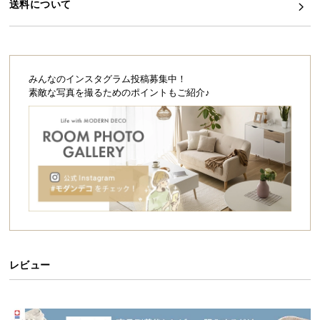
シ
送料について
ョ
ッ
ピ
ン
みんなのインスタグラム投稿募集中！
グ
素敵な写真を撮るためのポイントもご紹介♪
ガ
イ
ド
お
支
払
い
に
つ
レビュー
い
て
配