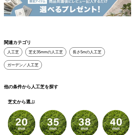
送
料
に
つ
い
て
関連カテゴリ
人工芝
芝丈35mmの人工芝
長さ5mの人工芝
大
型
ガーデン／人工芝
商
品
の
他の条件から人工芝を探す
配
送
芝丈から選ぶ
に
つ
い
て