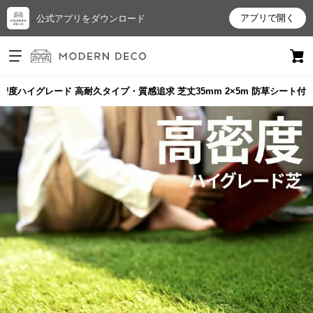
アプリで開く
公式アプリをダウンロード
ログイン
新規会員登録
密度ハイグレード 高耐久タイプ・質感追求 芝丈35mm 2×5m 防草シート付
お
気
に
入
り
ア
イ
テ
ム
最