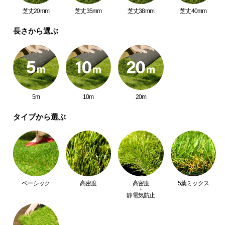
中
芝丈20mm
芝丈35mm
芝丈38mm
芝丈40mm
型
商
長さから選ぶ
品
の
配
送
に
つ
5m
10m
20m
い
タイプから選ぶ
て
小
型
商
品
ベーシック
高密度
高密度
5葉ミックス
の
+
静電気防止
配
送
に