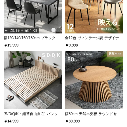
幅120/140/160/180cm ブラックフ
全12色 ヴィンテージ調 デザイナー
レーム ダイニング 大理石調 4人掛
ズシェルチェア
￥19,999
￥9,998
け
[S/D/Q/K・組替自由自在] パレット
幅80cm 天然木突板 ラウンドセン
ベッド 8/12/16枚セット
ターテーブル 美しい格子デザイン
￥14,999
￥39,999