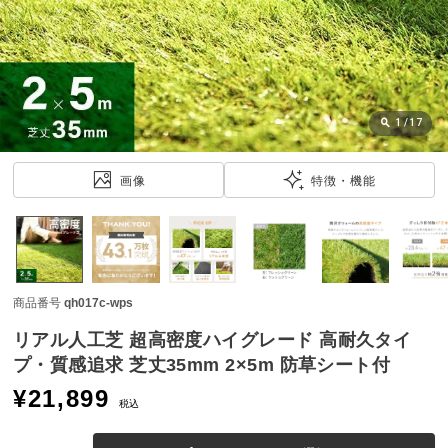
近
チ
ェ
ッ
ク
し
1
/
17
た
ア
画像
特徴・機能
イ
テ
ム
商品番号
qh017c-wps
特
集
リアル人工芝 超高密度ハイグレード 高耐久タイ
一
プ・質感追求 芝丈35mm 2×5m 防草シート付
覧
¥
21,899
税込
人