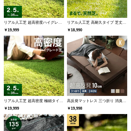
リアル人工芝 超高密度ハイグレー
リアル人工芝 高耐久タイプ 芝丈35
ド 高耐久タイプ・質感を追求 芝丈
mm 3×5m（自然な見た目を追求・
￥19,999
￥18,990
35mm 2×5m
U字ピン付属）
リアル人工芝 超高密度 極細タイプ
高反発マットレス 三つ折り 消臭
芝丈35mm 2×5m
高密度ハード 厚さ10cm K
￥19,999
￥19,998