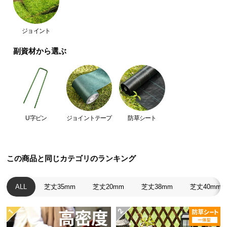
つ
い
ジョイント
て
副資材から選ぶ
開
梱
設
置
サ
ー
U字ピン
ジョイントテープ
防草シート
ビ
ス
に
この商品と同じカテゴリのランキング
つ
い
て
ALL
芝丈35mm
芝丈20mm
芝丈38mm
芝丈40mm
搬
入