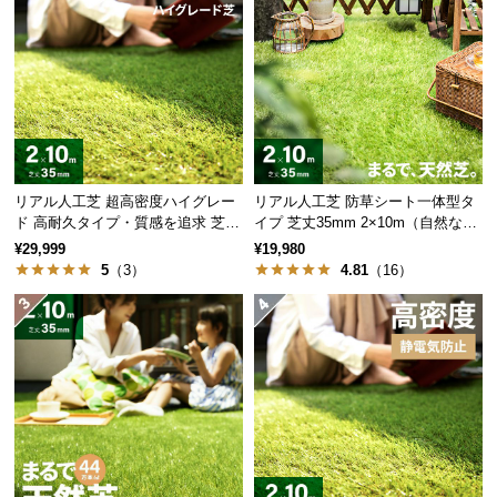
経
路
に
つ
い
て
返
リアル人工芝 超高密度ハイグレー
リアル人工芝 防草シート一体型タ
品・
ド 高耐久タイプ・質感を追求 芝丈
イプ 芝丈35mm 2×10m（自然な見
35mm 2×10m
た目追求・U字ピン付）
キ
¥29,999
¥19,980
5
（3）
4.81
（16）
ャ
ン
セ
ル
に
つ
い
て