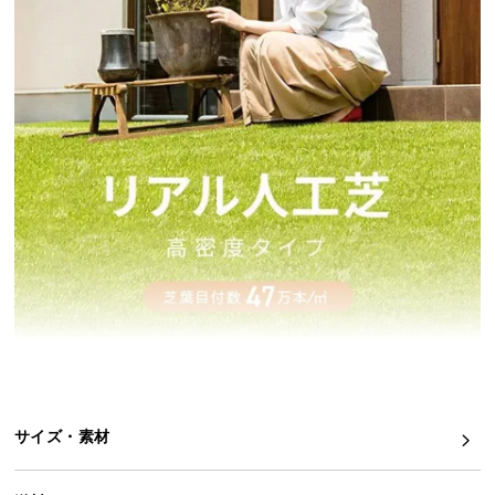
イ
ン
テ
リ
ア
コ
ー
デ
ィ
ネ
ー
ト
か
ら
探
す
サイズ・素材