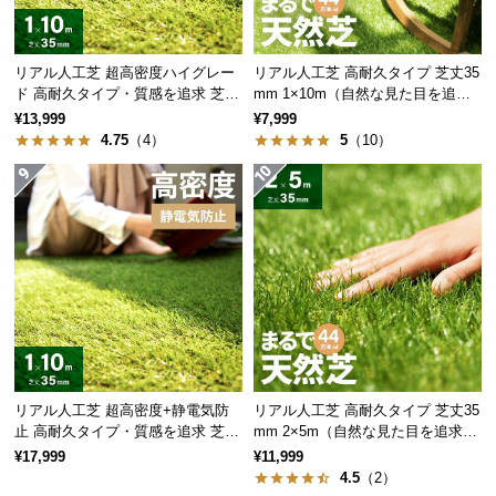
情
報
©
リアル人工芝 超高密度ハイグレー
リアル人工芝 高耐久タイプ 芝丈35
M
ド 高耐久タイプ・質感を追求 芝丈
mm 1×10m（自然な見た目を追
35mm 1×10m
求・U字ピン付属）
O
¥13,999
¥7,999
4.75
（4）
5
（10）
D
E
R
N
D
E
C
O
C
o.,
L
リアル人工芝 超高密度+静電気防
リアル人工芝 高耐久タイプ 芝丈35
t
止 高耐久タイプ・質感を追求 芝丈
mm 2×5m（自然な見た目を追求・
d.
35mm 1×10m
U字ピン付属）
¥17,999
¥11,999
A
4.5
（2）