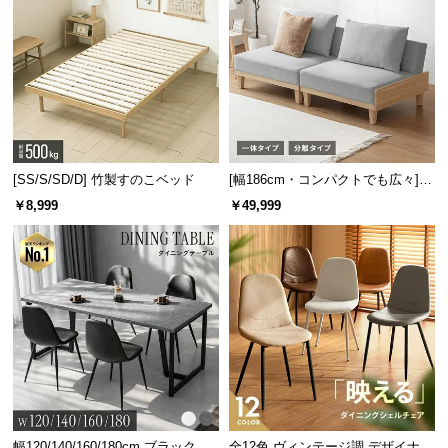
[SS/S/SD/D] 竹製すのこベッド
[幅186cm・コンパクトでも広々] 3
人掛けソファベッド リクライニン
￥8,999
￥49,999
グ 天然木フレーム 北欧
幅120/140/160/180cm ブラックフ
全12色 ヴィンテージ調 デザイナー