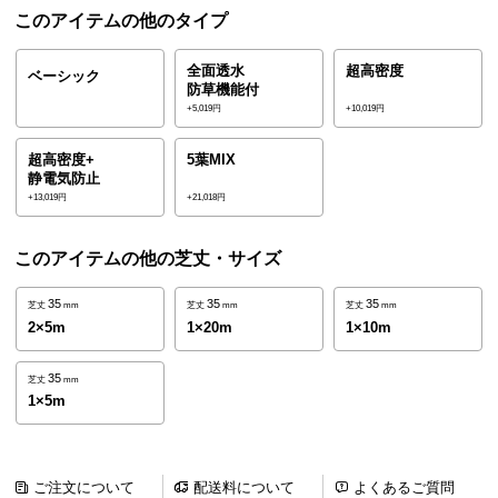
ら
このアイテムの他のタイプ
探
す
全面透水
超高密度
ベーシック
防草機能付
+5,019円
+10,019円
イ
超高密度+
5葉MIX
ン
静電気防止
テ
+13,019円
+21,018円
リ
ア
このアイテムの他の芝丈・サイズ
テ
イ
35
35
35
芝丈
mm
芝丈
mm
芝丈
mm
ス
2×5m
1×20m
1×10m
ト
か
35
芝丈
mm
1×5m
ら
探
す
ご注文について
配送料について
よくあるご質問