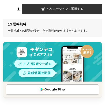
気
バリエーションを選択する
ア
イ
テ
送料無料
ム
一部地域への配送の場合、別途送料がかかる場合があります。
ラ
ン
キ
ン
グ
商
品
カ
テ
Google Play
ゴ
リ
か