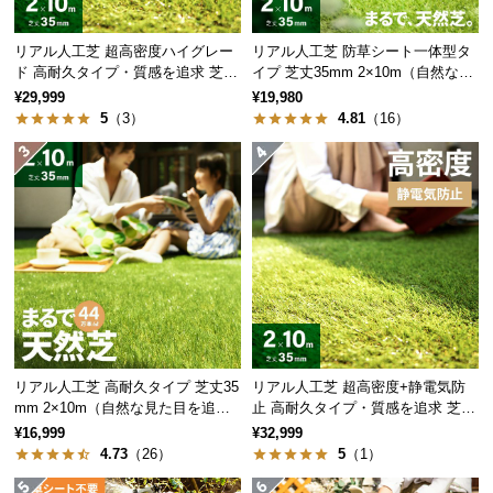
保
証
リアル人工芝 超高密度ハイグレー
リアル人工芝 防草シート一体型タ
に
ド 高耐久タイプ・質感を追求 芝丈
イプ 芝丈35mm 2×10m（自然な見
つ
35mm 2×10m
た目追求・U字ピン付）
¥29,999
¥19,980
い
5
（3）
4.81
（16）
て
会
員
規
約
に
つ
い
て
リアル人工芝 高耐久タイプ 芝丈35
リアル人工芝 超高密度+静電気防
mm 2×10m（自然な見た目を追
止 高耐久タイプ・質感を追求 芝丈
求・U字ピン付属）
35mm 2×10m
¥16,999
¥32,999
お
4.73
（26）
5
（1）
客
様