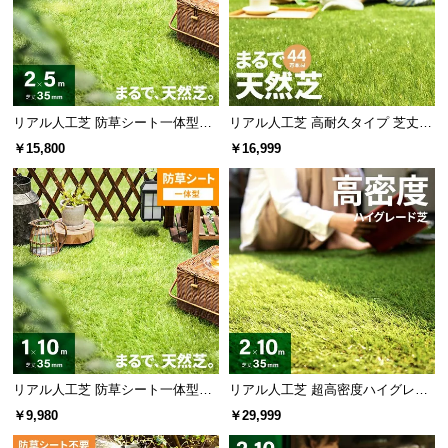
リアル人工芝 防草シート一体型タ
リアル人工芝 高耐久タイプ 芝丈35
イプ 芝丈35mm 2×5m（自然な見
mm 2×10m（自然な見た目を追
￥15,800
￥16,999
た目追求・U字ピン付）
求・U字ピン付属）
リアル人工芝 防草シート一体型タ
リアル人工芝 超高密度ハイグレー
イプ 芝丈35mm 1×10m（自然な見
ド 高耐久タイプ・質感を追求 芝丈
￥9,980
￥29,999
た目追求・U字ピン付）
35mm 2×10m