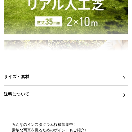
シ
ョ
ッ
ピ
ン
グ
ガ
イ
ド
お
支
サイズ・素材
払
い
送料について
に
つ
い
て
みんなのインスタグラム投稿募集中！
配
素敵な写真を撮るためのポイントもご紹介♪