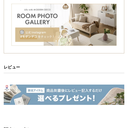
送
料
に
つ
い
て
大
型
商
レビュー
品
の
配
送
に
つ
い
て