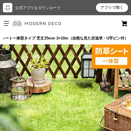
アプリで開く
公式アプリをダウンロード
ログイン
新規会員登録
シート一体型タイプ 芝丈35mm 2×10m（自然な見た目追求・U字ピン付）
お
気
に
入
り
ア
イ
テ
ム
最