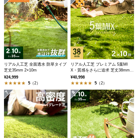
サ
ポ
ー
ト
お
知
ら
リアル人工芝 全面透水 防草タイプ
リアル人工芝 プレミアム 5葉MI
芝丈35mm 2×10m
X・質感をさらに追求 芝丈38mm 2
せ
×10m
¥24,999
¥40,998
5
（2）
5
（2）
ブ
ロ
グ
企
業