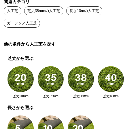
関連カテゴリ
中
型
人工芝
芝丈35mmの人工芝
長さ10mの人工芝
商
品
ガーデン／人工芝
の
配
送
他の条件から人工芝を探す
に
つ
芝丈から選ぶ
い
て
小
型
商
芝丈20mm
芝丈35mm
芝丈38mm
芝丈40mm
品
長さから選ぶ
の
配
送
に