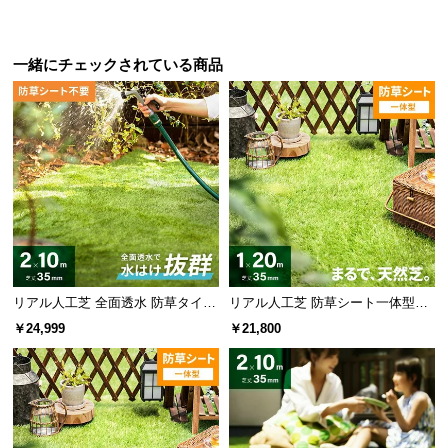
l
l
一緒にチェックされている商品
リアル人工芝 全面透水 防草タイプ
リアル人工芝 防草シート一体型タ
芝丈35mm 2×10m
イプ 芝丈35mm 1×20m（自然な見
￥24,999
￥21,800
た目追求・U字ピン付）