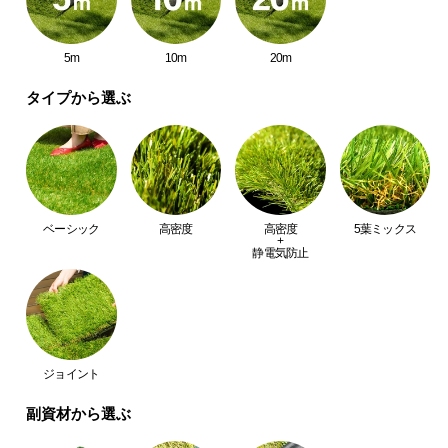
つ
い
5m
10m
20m
て
タイプから選ぶ
開
梱
設
置
サ
ー
ベーシック
高密度
高密度
5葉ミックス
+
ビ
静電気防止
ス
に
つ
い
て
ジョイント
副資材から選ぶ
搬
入