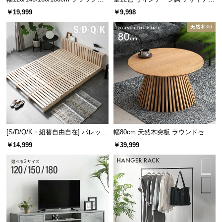
レーム ダイニング 大理石調 4人掛
ズシェルチェア
￥19,999
￥9,998
け
[S/D/Q/K・組替自由自在] パレット
幅80cm 天然木突板 ラウンドセン
ベッド 8/12/16枚セット
ターテーブル 美しい格子デザイン
￥14,999
￥39,999