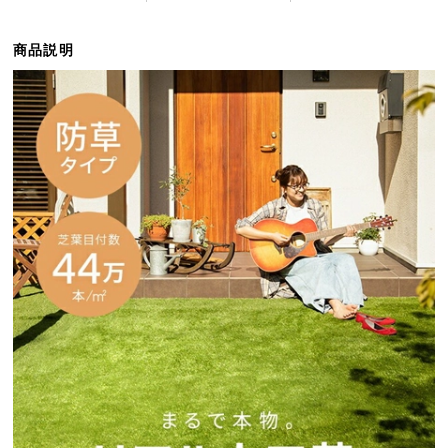
イ
商品説明
ン
テ
リ
ア
コ
ー
デ
ィ
ネ
ー
ト
か
ら
探
す