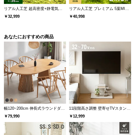
リアル人工芝 超高密度+静電気防
リアル人工芝 プレミアム 5葉MI
止 高耐久タイプ・質感を追求 芝丈
X・質感をさらに追求 芝丈38mm 2
￥32,999
￥40,998
35mm 2×10m
×10m
あなたにおすすめの商品
幅120~200cm 伸長式ラウンドダイ
11段階高さ調整 壁寄せTVスタンド
ニングテーブル 6人掛け 天然木突
キャスター付き 上下左右角度調節
￥79,990
￥12,999
板 美しい格子デザイン
機能