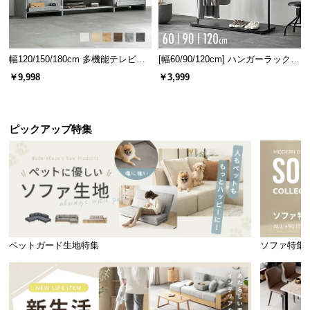
幅120/150/180cm 多機能テレビボ
[幅60/90/120cm] ハンガーラック
ード 木目/石目調 オープン収納・
スチール 4段階高さ調節 サイドフ
￥9,998
￥3,999
引き出し収納付き
ック オープンラック シンプル
ピックアップ特集
ペットガード生地特集
ソファ特集