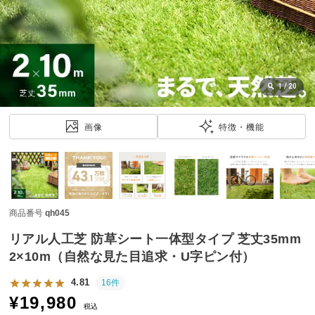
近
チ
ェ
ッ
ク
し
1
/
20
た
ア
画像
特徴・機能
イ
テ
ム
商品番号
qh045
特
集
リアル人工芝 防草シート一体型タイプ 芝丈35mm
一
2×10m（自然な見た目追求・U字ピン付）
覧
4.81
16件
¥
19,980
税込
人