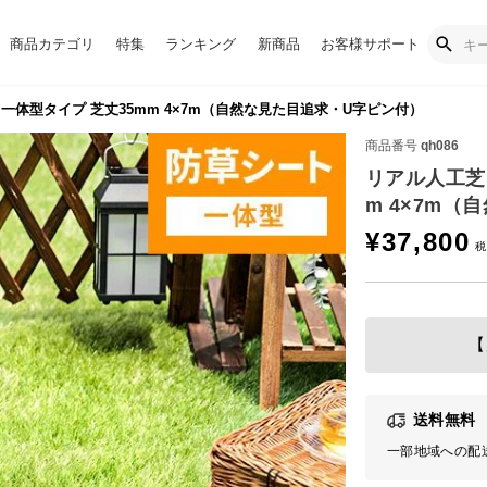
商品カテゴリ
特集
ランキング
新商品
お客様サポート
一体型タイプ 芝丈35mm 4×7m（自然な見た目追求・U字ピン付）
商品番号
qh086
リアル人工芝
m 4×7m
¥
37,800
【
送料無料
一部地域への配