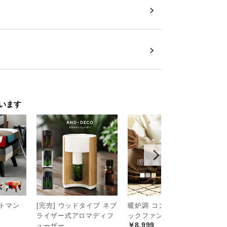
います
ットマン
[完売] ウッドタイプ ネブ
暖炉調 コンパクトセラミ
3
ライザー式アロマディフ
ックファンヒーター
機
￥8,999
￥
ューザー