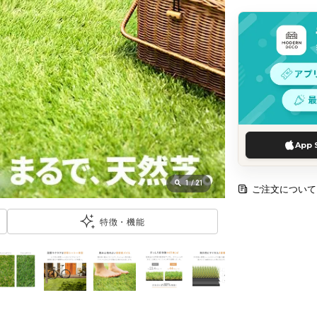
App 
1
/
21
ご注文について
特徴・機能