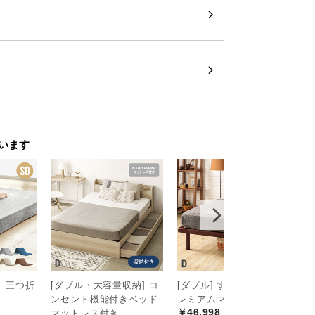
います
 三つ折
[ダブル・大容量収納] コ
[ダブル] すのこベッド プ
[
ンセント機能付きベッド
レミアムマットレス付き
ベ
￥46,998
マットレス付き
レ