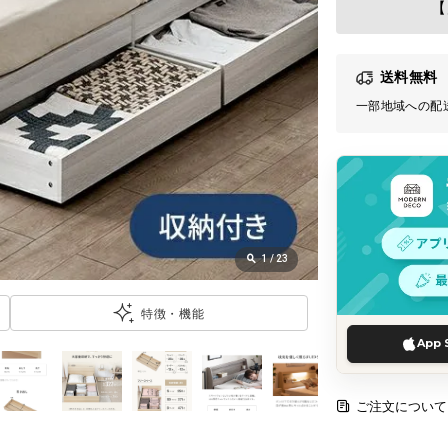
【
送料無料
一部地域への配
1
/
23
特徴・機能
App 
ご注文について