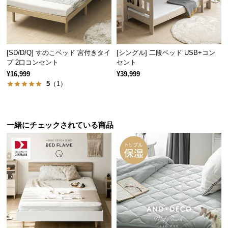
情
しく、お部屋の雰囲気を損ねません。
報
©
M
[SD/D/Q] すのこベッド 宮付きタイ
[シングル] 二段ベッド USB+コン
O
プ 2口コンセント
セント
D
¥16,999
¥39,999
E
5
（1）
R
N
D
一緒にチェックされている商品
E
C
O
C
o.,
ぬくもりあふれる天然木脚
L
t
脚部には高い耐久性を誇るオーク材を使用。天然木のやわらかな木目
d.
がぬくもりを感じさせます。
A