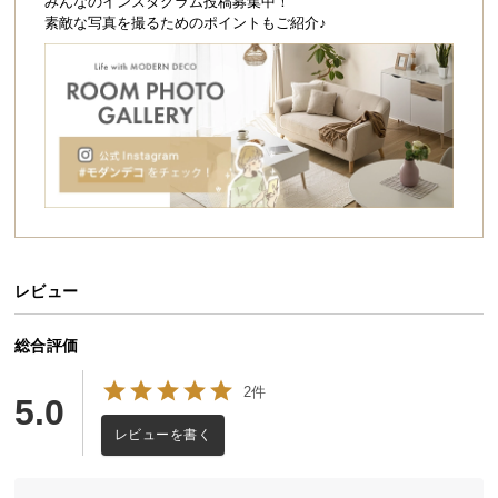
シ
みんなのインスタグラム投稿募集中！
素敵な写真を撮るためのポイントもご紹介♪
ョ
ッ
ピ
ン
グ
ガ
イ
ド
お
支
レビュー
払
い
総合評価
に
つ
2件
5.0
い
レビューを書く
て
配