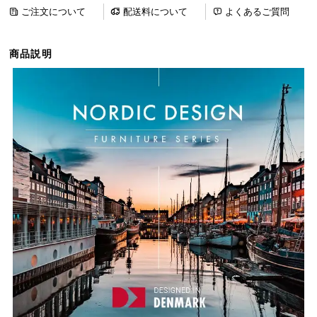
ら
ご注文について
配送料について
よくあるご質問
探
す
商品説明
イ
ン
テ
リ
ア
テ
イ
ス
ト
か
ら
探
す