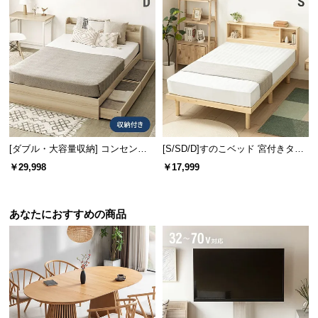
[ダブル・大容量収納] コンセント
[S/SD/D]すのこベッド 宮付きタイ
機能付きベッド 収納左右組み換え
プ
￥29,998
￥17,999
可能
あなたにおすすめの商品