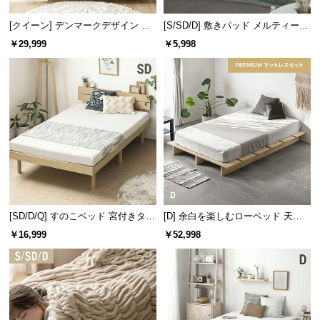
l
脚の高さ
約10.9cm
l
[クイーン] デンマークデザイン ベ
[S/SD/D] 敷きパッド メルティータ
ッドフレーム 木目調
ッチ マイクロファイバー
￥29,999
￥5,998
[SD/D/Q] すのこベッド 宮付きタイ
[D] 余白を楽しむローベッド 天然
プ 2口コンセント
木調 ステージベッド プレミアムマ
￥16,999
￥52,998
ットレス付き