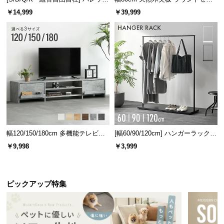
ベッド 8/12/16枚セット
ターテーブル 美しい格子デザイン
￥14,999
￥39,999
幅120/150/180cm 多機能テレビボ
[幅60/90/120cm] ハンガーラック
ード 木目/石目調 オープン収納・
スチール 4段階高さ調節 サイドフ
￥9,998
￥3,999
引き出し収納付き
ック オープンラック シンプル
ピックアップ特集