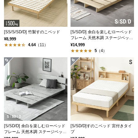
保
証
風通しの良いすのこ板
に
つ
い
通気性に優れたすのこ板は湿気やカビ対策に最適。オールシーズンを
[SS/S/SD/D] 竹製すのこベッド
[S/SD/D] 余白を楽しむローベッド
て
通して快適な睡眠をサポートします。
フレーム 天然木調 ステージベッド
¥8,999
ロボット掃除機対応
4.64
（11）
¥14,999
5
（4）
会
員
規
約
に
つ
い
て
お
[S/SD/D] 余白を楽しむローベッド
[S/SD/D]すのこベッド 宮付きタイ
客
フレーム 天然木調 ステージベッド
プ
安定感のあるドロップマット構造
様
2口コンセントタイプ