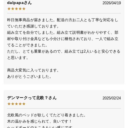
dalpapa
2026/04/19
送
料
に
昨日無事商品が届きました。配送の方お二人とも丁寧な対応をし
つ
ていただき感謝しております。

い
組み立てを自分でしました。組み立て説明書がわかりやすく、部
て
材や取り付け金具なども小分けに梱包されており、一人で組み立
てることができました。

大
ただし、とても重量があるので、組み立ては2人いると安心できる
と思います。

型
商
商品大変気に入っております。

品
ありがとうございました。
の
配
送
に
デンマークって北欧？
2025/02/24
つ
い
北欧風のベッドが欲しくてたどり着きました。

て
木の温かみを感じられて、良いです！

ヘッドボードのところもいい感じです。