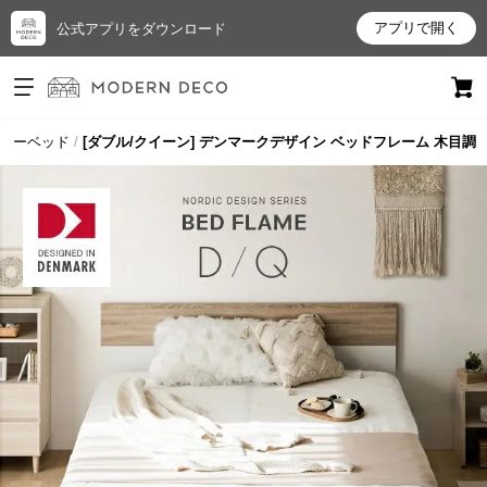
アプリで開く
公式アプリをダウンロード
ログイン
新規会員登録
ローベッド
[ダブル/クイーン] デンマークデザイン ベッドフレーム 木目調
お
気
に
入
り
ア
イ
テ
ム
最