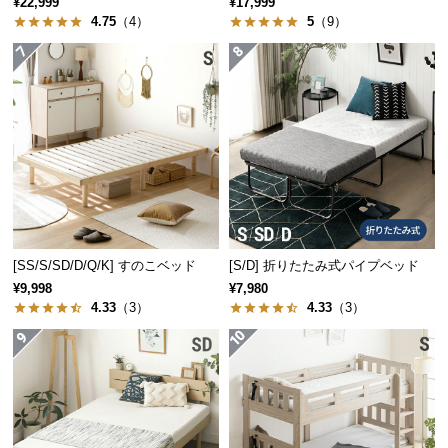
¥22,999
¥17,999
サ
4.75
（4）
5
（9）
ポ
フレーム内部にマットレスを落とし込む構造なので、マットレスがズ
ー
レにくく安定感のある寝心地です。
ト
お
知
ら
せ
[SS/S/SD/D/Q/K] すのこベッド
[S/D] 折りたたみ式パイプベッド
¥9,998
¥7,980
ブ
4.33
（3）
4.33
（3）
ロ
グ
こだわりの背面化粧仕上げ
企
業
ヘッドボード背面も同一の板材で仕上げています。どこから見ても美