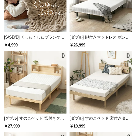
[S/SD/D] くしゅくしゅブランケッ
[ダブル] 脚付きマットレス ボンネ
トフランネルタイプ
ルコイル やさしい肌触り コンパク
￥4,999
￥26,999
トサイズで届く 一体型
[ダブル] すのこベッド 宮付きタイ
[ダブル] すのこベッド 宮付きタイ
プ
プ 2口コンセント
￥27,999
￥19,999