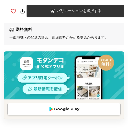
気
バリエーションを選択する
ア
イ
テ
送料無料
ム
一部地域への配送の場合、別途送料がかかる場合があります。
ラ
ン
キ
ン
グ
商
品
カ
テ
Google Play
ゴ
リ
か