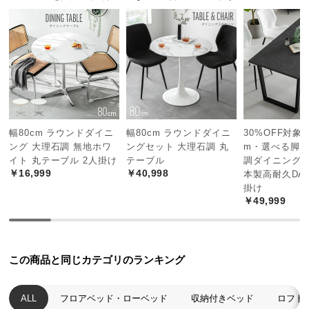
る快適な広さです。通気性に優れたすのこ板を採用し、一年を通して
つ
心地よい睡眠を味わうことができます。
い
て
開
梱
設
置
幅80cm ラウンドダイニ
幅80cm ラウンドダイニ
30%OFF対象! 
サ
ング 大理石調 無地ホワ
ングセット 大理石調 丸
m・選べる脚カ
ー
イト 丸テーブル 2人掛け
テーブル
調ダイニングテ
￥16,999
￥40,998
ビ
本製高耐久DAP
掛け
ス
￥49,999
に
つ
い
広々快適なワイドサイズ
て
この商品と同じカテゴリのランキング
大人2人が寝転んでもゆったりできるワイドサイズのベッド。寝返りの
搬
ALL
フロアベッド・ローベッド
収納付きベッド
ロフト
スペースを十分に確保でき、快適に眠れます。
入