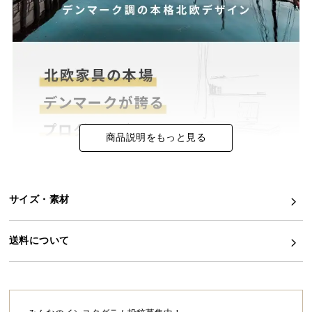
イ
ン
テ
リ
ア
コ
ー
デ
商品説明をもっと見る
ィ
ネ
ー
ト
サイズ・素材
か
ら
送料について
探
す