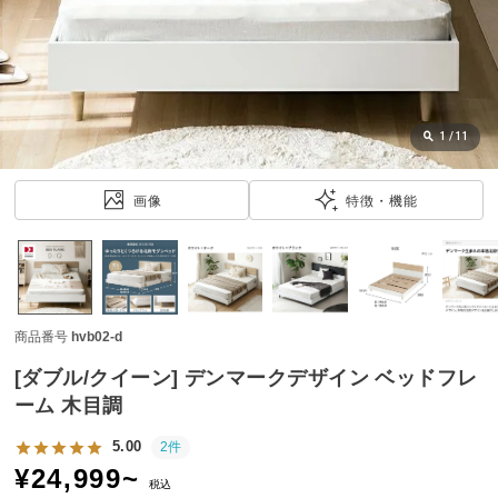
近
チ
ェ
ッ
ク
し
1
/
11
た
ア
画像
特徴・機能
イ
テ
ム
商品番号
hvb02-d
特
集
[ダブル/クイーン] デンマークデザイン ベッドフレ
一
ーム 木目調
覧
5.00
2件
¥
24,999
~
税込
人