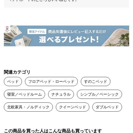
中
型
商
品
の
配
送
に
つ
い
て
関連カテゴリ
ベッド
フロアベッド・ローベッド
すのこベッド
小
型
寝室／ベッドルーム
ナチュラル
シンプル／ベーシック
商
品
北欧家具・ノルディック
クイーンベッド
ダブルベッド
ゆったりとくつろげる北欧モダンベッド
の
配
お部屋に自然と馴染む、シンプルモダンな北欧デザインベッド。開放
送
この商品を買った人はこんな商品も買っています
感溢れるワイドサイズのベッドで、大人2人が寝転んでもゆったりでき
に