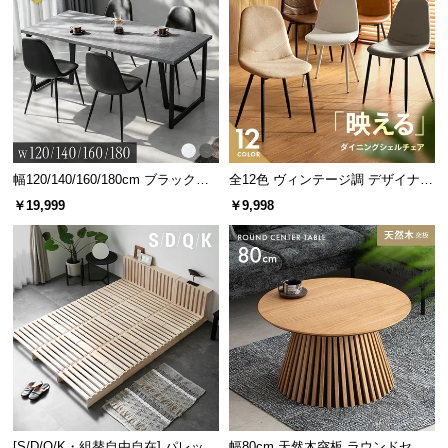
幅120/140/160/180cm ブラックフ
全12色 ヴィンテージ調 デザイナー
レーム ダイニング 大理石調 4人掛
ズシェルチェア
￥19,999
￥9,998
け
[S/D/Q/K・組替自由自在] パレット
幅80cm 天然木突板 ラウンドセン