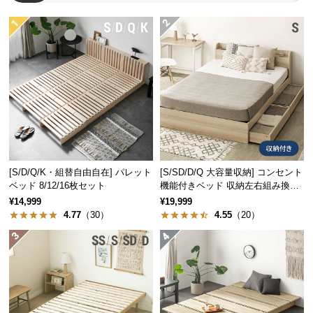
経
路
横幅
奥行き
高さ
に
つ
ダブルサイズ
約146.8cm
い
約202cm
約83.7cm
て
クイーンサイズ
約166.8cm
返
品・
キ
ャ
[S/D/Q/K・組替自由自在] パレット
[S/SD/D/Q 大容量収納] コンセント
ベッド 8/12/16枚セット
機能付きベッド 収納左右組み換え
ン
可能
¥14,999
¥19,999
セ
4.77
（30）
4.55
（20）
ル
に
つ
い
て