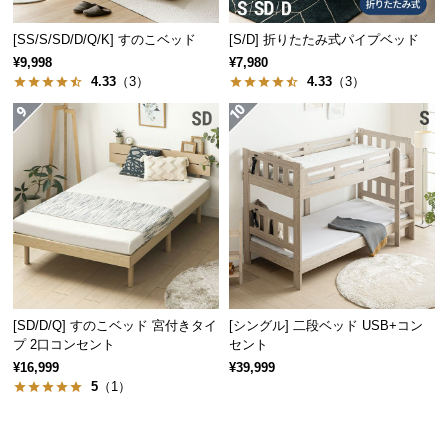
経
路
[SS/S/SD/D/Q/K] すのこベッド
[S/D] 折りたたみ式パイプベッド
に
¥9,998
¥7,980
4.33
（3）
4.33
（3）
つ
い
て
返
品・
キ
ャ
ン
セ
ル
[SD/D/Q] すのこベッド 宮付きタイ
[シングル] 二段ベッド USB+コン
に
プ 2口コンセント
セント
つ
¥16,999
¥39,999
い
5
（1）
て