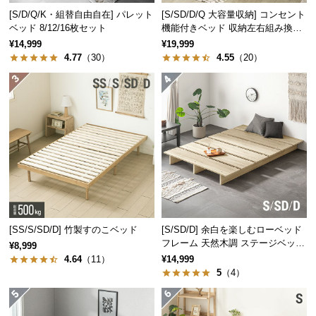
中
[S/D/Q/K・組替自由自在] パレット
[S/SD/D/Q 大容量収納] コンセント
型
ベッド 8/12/16枚セット
機能付きベッド 収納左右組み換え
商
可能
¥14,999
¥19,999
品
4.77
（30）
4.55
（20）
の
配
送
に
つ
い
て
小
型
[SS/S/SD/D] 竹製すのこベッド
[S/SD/D] 余白を楽しむローベッド
商
フレーム 天然木調 ステージベッド
¥8,999
品
ロボット掃除機対応
4.64
（11）
¥14,999
の
5
（4）
配
送
に