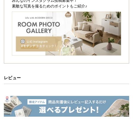
シ
みんなのインスタグラム投稿募集中！
素敵な写真を撮るためのポイントもご紹介♪
ョ
ッ
ピ
ン
グ
ガ
イ
ド
お
支
レビュー
払
い
に
つ
い
て
配