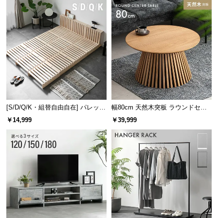
[S/D/Q/K・組替自由自在] パレット
幅80cm 天然木突板 ラウンドセン
ベッド 8/12/16枚セット
ターテーブル 美しい格子デザイン
￥14,999
￥39,999