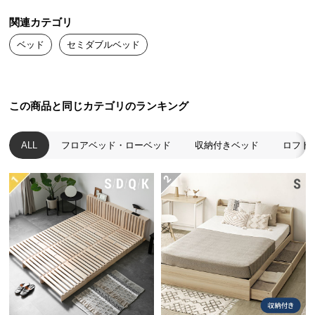
送
関連カテゴリ
料
に
ベッド
セミダブルベッド
つ
い
て
この商品と同じカテゴリのランキング
大
型
ALL
フロアベッド・ローベッド
収納付きベッド
ロフト
商
品
の
配
送
に
つ
い
て