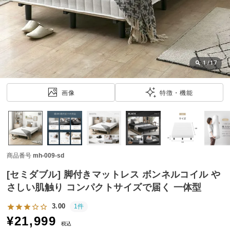
近
チ
ェ
ッ
ク
し
1
/
17
た
ア
画像
特徴・機能
イ
テ
ム
商品番号
mh-009-sd
特
集
[セミダブル] 脚付きマットレス ボンネルコイル や
一
さしい肌触り コンパクトサイズで届く 一体型
覧
3.00
1件
¥
21,999
税込
人