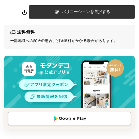
気
バリエーションを選択する
ア
イ
テ
送料無料
ム
一部地域への配送の場合、別途送料がかかる場合があります。
ラ
ン
キ
ン
グ
商
品
カ
テ
Google Play
ゴ
リ
か