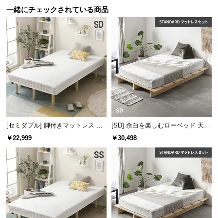
保
一緒にチェックされている商品
証
に
つ
い
て
会
員
規
約
[セミダブル] 脚付きマットレス 脚
[SD] 余白を楽しむローベッド 天然
に
長25cm ボンネルコイル
木調 ステージベッド マットレス付
つ
￥22,999
￥30,498
き
い
て
お
客
様