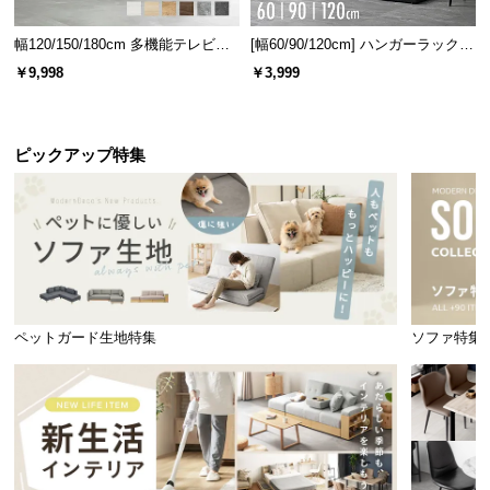
幅120/150/180cm 多機能テレビボ
[幅60/90/120cm] ハンガーラック
ード 木目/石目調 オープン収納・
スチール 4段階高さ調節 サイドフ
￥9,998
￥3,999
引き出し収納付き
ック オープンラック シンプル
ピックアップ特集
ペットガード生地特集
ソファ特集