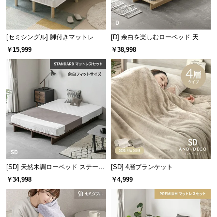
サ
ポ
ー
[セミシングル] 脚付きマットレス
[D] 余白を楽しむローベッド 天然
ト
脚長25cm ボンネルコイル
木調 ステージベッド マットレス付
￥15,999
￥38,998
き
お
知
ら
せ
ブ
ロ
[SD] 天然木調ローベッド ステージ
[SD] 4層ブランケット
グ
ベッド マットレス付き（余白フィ
￥34,998
￥4,999
ットサイズ）
企
業