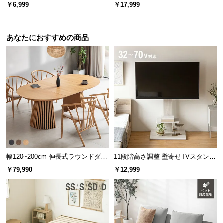
イル
l
￥6,999
￥17,999
l
あなたにおすすめの商品
幅120~200cm 伸長式ラウンドダイ
11段階高さ調整 壁寄せTVスタンド
ニングテーブル 6人掛け 天然木突
キャスター付き 上下左右角度調節
￥79,990
￥12,999
板 美しい格子デザイン
機能