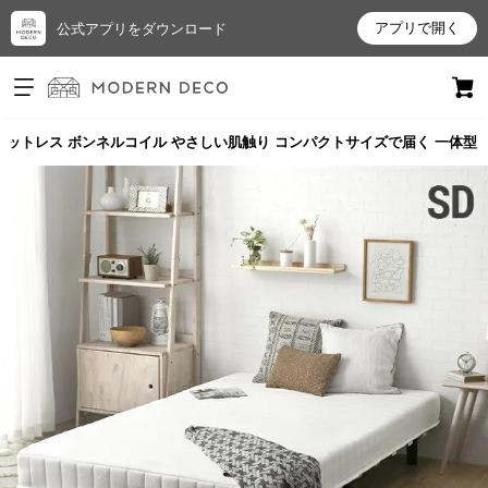
アプリで開く
公式アプリをダウンロード
ログイン
新規会員登録
きマットレス ボンネルコイル やさしい肌触り コンパクトサイズで届く 一体型
お
気
に
入
り
ア
イ
テ
ム
最