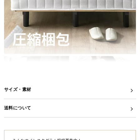
イ
ン
テ
リ
ア
コ
ー
デ
ィ
ネ
ー
ト
サイズ・素材
か
ら
送料について
探
す