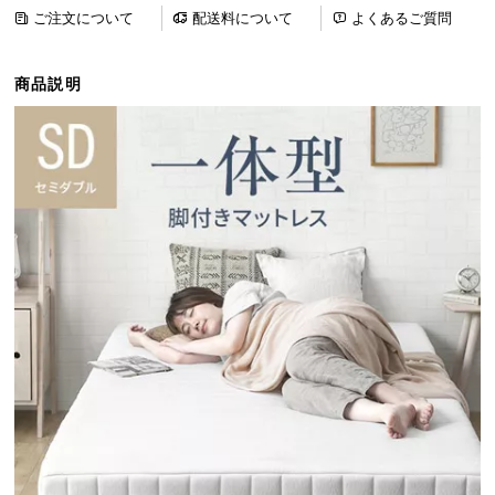
ら
ご注文について
配送料について
よくあるご質問
探
す
商品説明
イ
ン
テ
リ
ア
テ
イ
ス
ト
か
ら
探
す