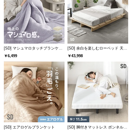
情
報
©
M
O
D
E
[SD] マシュマロタッチブランケッ
[SD] 余白を楽しむローベッド 天然
R
ト
木調 ステージベッド プレミアムマ
￥6,499
￥43,998
N
ットレス付き
D
E
C
O
C
o.,
L
t
d.
A
[SD] エアロゲルブランケット
[SD] 脚付きマットレス ボンネルコ