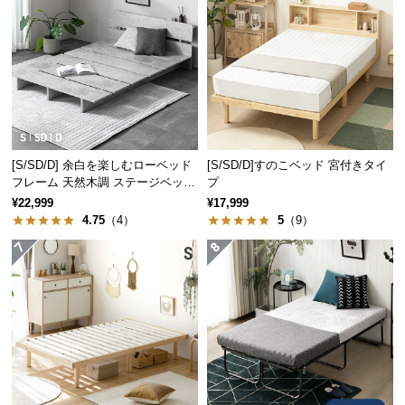
つ
い
て
開
梱
設
[S/SD/D] 余白を楽しむローベッド
[S/SD/D]すのこベッド 宮付きタイ
置
フレーム 天然木調 ステージベッド
プ
サ
2口コンセントタイプ
¥22,999
¥17,999
ー
4.75
（4）
5
（9）
ビ
ス
に
つ
い
て
搬
入