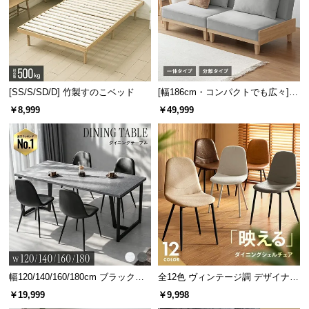
[SS/S/SD/D] 竹製すのこベッド
[幅186cm・コンパクトでも広々] 3
人掛けソファベッド リクライニン
￥8,999
￥49,999
グ 天然木フレーム 北欧
幅120/140/160/180cm ブラックフ
全12色 ヴィンテージ調 デザイナー
レーム ダイニング 大理石調 4人掛
ズシェルチェア
￥19,999
￥9,998
け