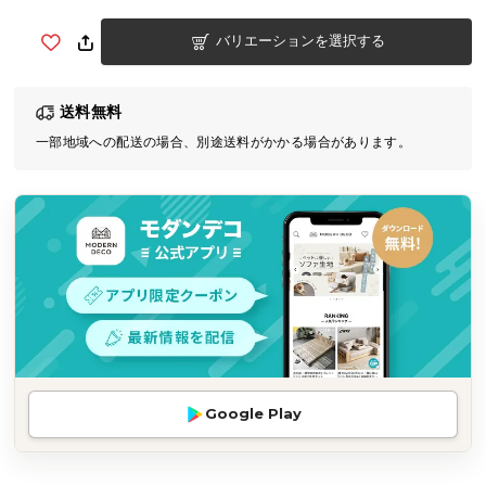
気
バリエーションを選択する
ア
イ
テ
送料無料
ム
一部地域への配送の場合、別途送料がかかる場合があります。
ラ
ン
キ
ン
グ
商
品
カ
テ
Google Play
ゴ
リ
か