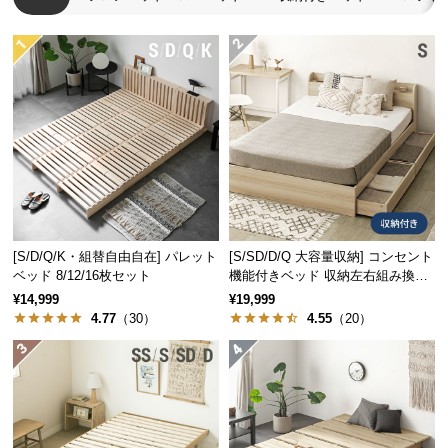
[S/D/Q/K・組替自由自在] パレット
[S/SD/D/Q 大容量収納] コンセント
ベッド 8/12/16枚セット
機能付きベッド 収納左右組み換え
可能
¥14,999
¥19,999
4.77
（30）
4.55
（20）