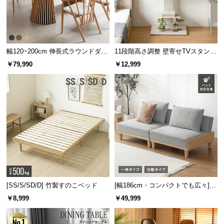
幅120~200cm 伸長式ラウンドダイ
11段階高さ調整 壁寄せTVスタンド
ニングテーブル 6人掛け 天然木突
キャスター付き 上下左右角度調節
￥79,990
￥12,999
板 美しい格子デザイン
機能
[SS/S/SD/D] 竹製すのこベッド
[幅186cm・コンパクトでも広々] 3
人掛けソファベッド リクライニン
￥8,999
￥49,999
グ 天然木フレーム 北欧