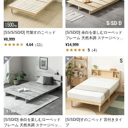
[SS/S/SD/D] 竹製すのこベッド
[S/SD/D] 余白を楽しむローベッド
フレーム 天然木調 ステージベッド
¥8,999
ロボット掃除機対応
4.64
（11）
¥14,999
5
（4）
[S/SD/D] 余白を楽しむローベッド
[S/SD/D]すのこベッド 宮付きタイ
フレーム 天然木調 ステージベッド
プ