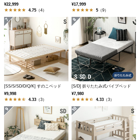
2口コンセントタイプ
¥22,999
¥17,999
4.75
（4）
5
（9）
[SS/S/SD/D/Q/K] すのこベッド
[S/D] 折りたたみ式パイプベッド
¥9,998
¥7,980
4.33
（3）
4.33
（3）