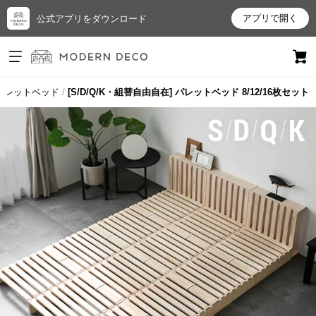
アプリで開く
公式アプリをダウンロード
ログイン
新規会員登録
パレットベッド
[S/D/Q/K・組替自由自在] パレットベッド 8/12/16枚セット
お
気
に
入
り
ア
イ
テ
ム
最