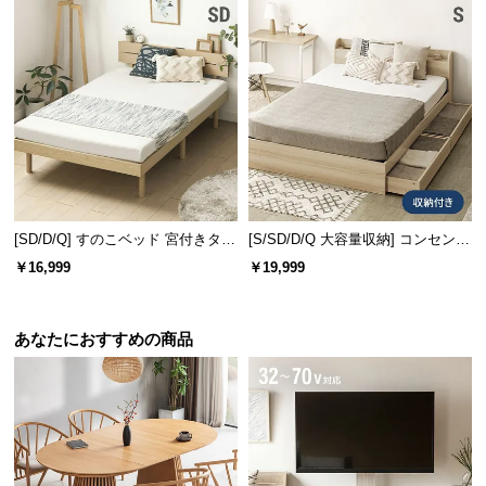
[SD/D/Q] すのこベッド 宮付きタイ
[S/SD/D/Q 大容量収納] コンセント
プ 2口コンセント
機能付きベッド 収納左右組み換え
￥16,999
￥19,999
可能
あなたにおすすめの商品