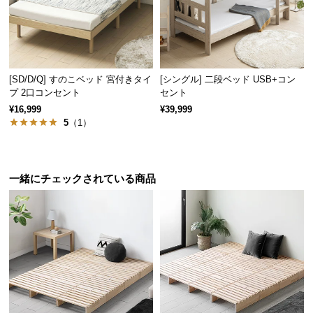
[SD/D/Q] すのこベッド 宮付きタイ
[シングル] 二段ベッド USB+コン
プ 2口コンセント
セント
¥16,999
¥39,999
5
（1）
一緒にチェックされている商品