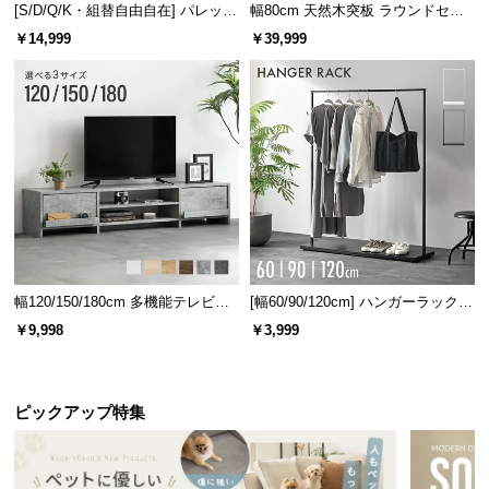
[S/D/Q/K・組替自由自在] パレット
幅80cm 天然木突板 ラウンドセン
ベッド 8/12/16枚セット
ターテーブル 美しい格子デザイン
￥14,999
￥39,999
幅120/150/180cm 多機能テレビボ
[幅60/90/120cm] ハンガーラック
ード 木目/石目調 オープン収納・
スチール 4段階高さ調節 サイドフ
￥9,998
￥3,999
引き出し収納付き
ック オープンラック シンプル
ピックアップ特集