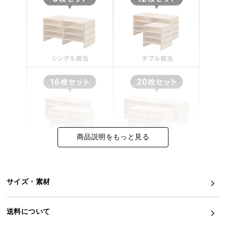
つ
い
て
開
梱
設
置
サ
ー
ビ
商品説明をもっと見る
ス
に
つ
い
サイズ・素材
て
搬
送料について
入