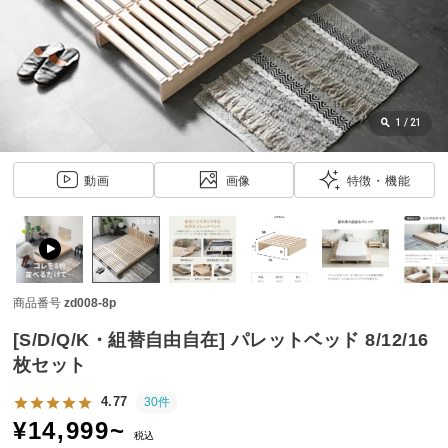
近
チ
ェ
ッ
ク
し
1
/
21
た
ア
動画
画像
特徴・機能
イ
テ
ム
商品番号
zd008-8p
特
集
[S/D/Q/K・組替自由自在] パレットベッド 8/12/16
一
枚セット
覧
4.77
30件
¥
14,999
~
税込
人