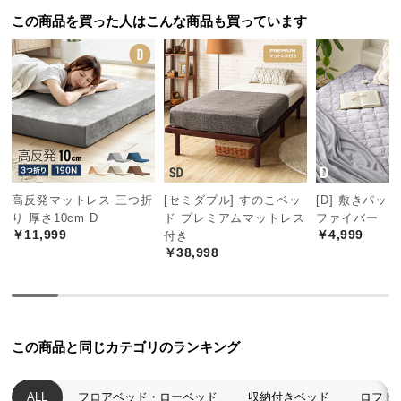
l
この商品を買った人はこんな商品も買っています
l
ニコ
2025/12/10
前に使っていたベッドの処分に、手間どったので

今回パレットベッドの購入を決めました。

きしみとかもなく、色も良くて気に入っています。
高反発マットレス 三つ折
[セミダブル] すのこベッ
[D] 敷きパッ
り 厚さ10cm D
ド プレミアムマットレス
ファイバー
￥11,999
￥4,999
付き
￥38,998
この商品と同じカテゴリのランキング
ALL
フロアベッド・ローベッド
収納付きベッド
ロフト