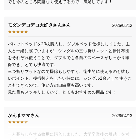
でも今のところ問題なく使えてるので、満足してます！
サ
ポ
ー
モダンデコデコ大好きさん
2026/05/12
ト
パレットベッドを20枚購入し、ダブルベッド仕様にしました。主
お
人と一緒に寝ていますが、シングルの三つ折りマットと掛け布団
をそれぞれ使うことで、ダブルでも各自のスペースがしっかり確
知
保でき、とても快適です。

ら
三つ折りマットなので掃除もしやすく、衛生的に使えるのも嬉し
せ
いポイント。模様替えをしたい時には、シングル2台として使うこ
ともできるので、使い方の自由度も高いです。

ブ
ロ
グ
かんまママ
2026/04/13
企
一人暮らしをする娘用に購入しました。大学卒業後の引越しを考
業