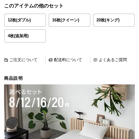
ら
このアイテムの他のセット
探
す
12枚(ダブル)
16枚(クイーン)
20枚(キング)
4枚(追加用)
イ
ン
テ
ご注文について
配送料について
よくあるご質問
リ
ア
テ
商品説明
イ
ス
ト
か
ら
探
す