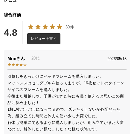
保
証
総合評価
に
つ
30件
い
4.8
て
レビューを書く
会
員
Mim
20代
2026/05/15
規
約
引越しをきっかけにベッドフレームを購入しました。

に
マットレスはセミダブルを使ってますが、16枚セットのクイーン
つ
サイズのフレームを購入しました。

い
今後また引越しや、子供ができた時にも長く使えると思いこの商
て
品に決めました！

1枚1枚バラバラになってるので、ズレたりしないか心配だった
為、組み立てに時間と体力を使い少し大変でした。

お
解体も簡単にできるように購入しましたが、組み立てがまた大変
客
なので、解体したい様な…したくな様な状態です。

様