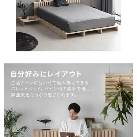
送
料
に
つ
い
て
大
型
商
品
の
配
送
に
つ
い
て