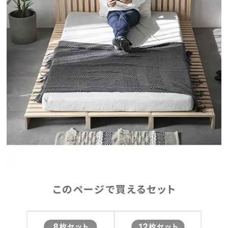
中
型
商
品
の
配
送
に
つ
い
て
小
型
商
品
の
配
送
に