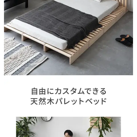
イ
ン
テ
リ
ア
コ
ー
デ
ィ
ネ
ー
ト
か
ら
探
す