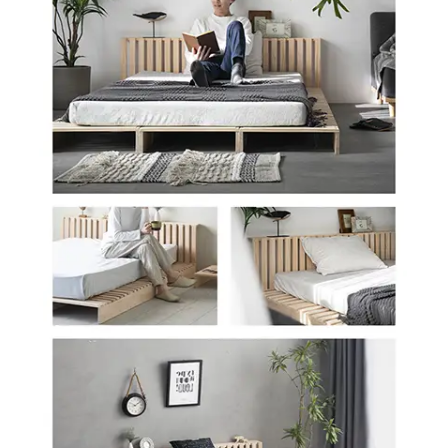
シ
ョ
ッ
ピ
ン
グ
ガ
イ
ド
お
支
払
い
に
つ
い
て
配