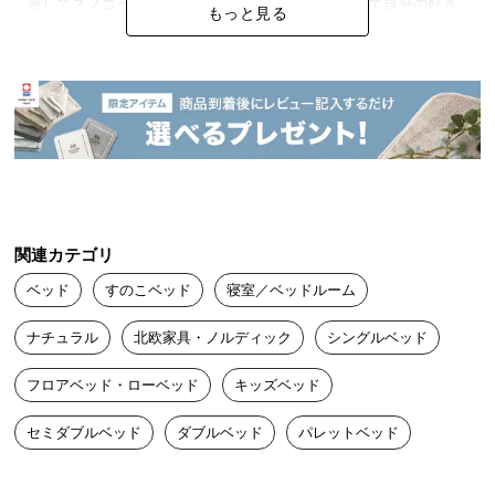
慮してスノコベッドにしました。組み合わせによって自分の好き
情
もっと見る
報
な形に簡単に組み立てられます！最高です！😸
©
M
MM
2026/03/09
O
D
E
段ボール2つに4つずつパレットが入っていました。我が家は上の
R
階に寝室がありますが、段ボールがそんなに重くなかったので、
N
私一人でも運べました。

D
組み立てもただ並べるだけで、連結のコの字の金具とマジックテ
関連カテゴリ
E
ープのバンドで止めるだけです。私だけかも知れませんが、マジ
ベッド
すのこベッド
寝室／ベッドルーム
C
ックテープバンドをどう使うのか最初迷いました。図か組み立て
O
の動画を見るQRコードなどがあると良いと思いました。

ナチュラル
北欧家具・ノルディック
シングルベッド
C
連結金具はもう少し欲しいです。

少し急いでいたので、配送日を問い合わせフォームから行ったと
o.,
フロアベッド・ローベッド
キッズベッド
ころ、直ぐに丁寧な返信があり、好印象でした。

L
娘がベッド用ではない厚めのマットレスを敷いて寝ていますが、
t
セミダブルベッド
ダブルベッド
パレットベッド
ベッドに入ってすぐに眠りに落ちたので、寝やすそうです。

d.
コスパは良いと思います。
A