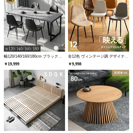
幅120/140/160/180cm ブラックフ
全12色 ヴィンテージ調 デザイナー
レーム ダイニング 大理石調 4人掛
ズシェルチェア
￥19,999
￥9,998
け