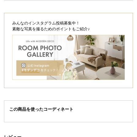
経
路
に
みんなのインスタグラム投稿募集中！
つ
素敵な写真を撮るためのポイントもご紹介♪
い
て
返
品・
キ
ャ
ン
セ
ル
に
この商品を使ったコーディネート
つ
い
て
レビュー