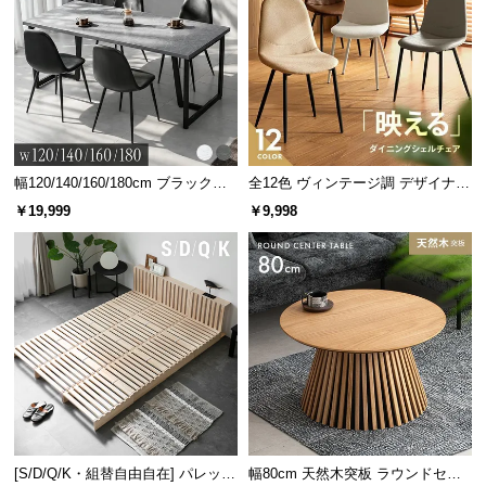
幅120/140/160/180cm ブラックフ
全12色 ヴィンテージ調 デザイナー
レーム ダイニング 大理石調 4人掛
ズシェルチェア
￥19,999
￥9,998
け
[S/D/Q/K・組替自由自在] パレット
幅80cm 天然木突板 ラウンドセン