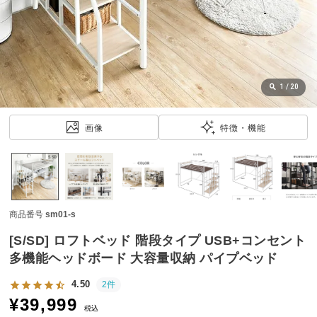
近
チ
ェ
ッ
ク
し
1
/
20
た
ア
画像
特徴・機能
イ
テ
ム
商品番号
sm01-s
特
集
[S/SD] ロフトベッド 階段タイプ USB+コンセント
一
多機能ヘッドボード 大容量収納 パイプベッド
覧
4.50
2件
¥
39,999
税込
人