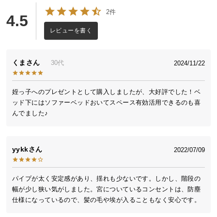
送
2件
4.5
料
に
レビューを書く
つ
い
くま
30代
2024/11/22
て
大
姪っ子へのプレゼントとして購入しましたが、大好評でした！ベ
型
ッド下にはソファーベッドおいてスペース有効活用できるのも喜
商
んでました♪
品
の
配
yykk
2022/07/09
送
に
つ
パイプが太く安定感があり、揺れも少ないです。しかし、階段の
い
幅が少し狭い気がしました。宮についているコンセントは、防塵
て
仕様になっているので、髪の毛や埃が入ることもなく安心です。