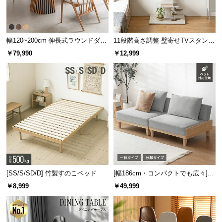
幅120~200cm 伸長式ラウンドダイ
11段階高さ調整 壁寄せTVスタンド
ニングテーブル 6人掛け 天然木突
キャスター付き 上下左右角度調節
￥79,990
￥12,999
板 美しい格子デザイン
機能
[SS/S/SD/D] 竹製すのこベッド
[幅186cm・コンパクトでも広々] 3
人掛けソファベッド リクライニン
￥8,999
￥49,999
グ 天然木フレーム 北欧