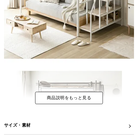
イ
ン
テ
リ
ア
コ
ー
デ
ィ
ネ
ー
ト
か
商品説明をもっと見る
ら
探
す
サイズ・素材