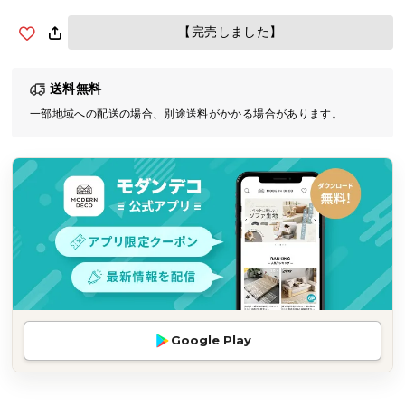
気
【完売しました】
ア
イ
テ
送料無料
ム
一部地域への配送の場合、別途送料がかかる場合があります。
ラ
ン
キ
ン
グ
商
品
カ
テ
Google Play
ゴ
リ
か