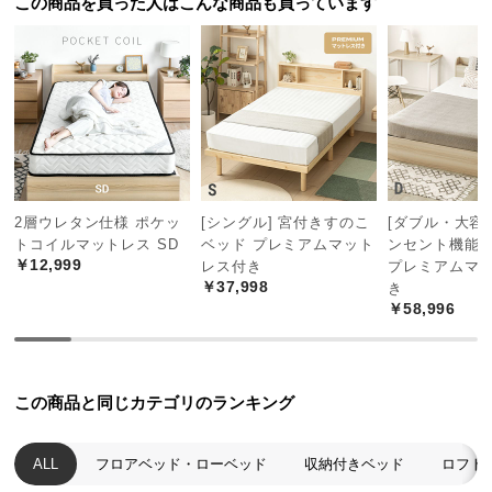
この商品を買った人はこんな商品も買っています
つ
い
て
開
梱
設
置
2層ウレタン仕様 ポケッ
[シングル] 宮付きすのこ
[ダブル・大容量
サ
トコイルマットレス SD
ベッド プレミアムマット
ンセント機能
ー
￥12,999
レス付き
プレミアムマ
ビ
￥37,998
き
ス
￥58,996
に
つ
い
この商品と同じカテゴリのランキング
て
搬
ALL
フロアベッド・ローベッド
収納付きベッド
ロフト
入