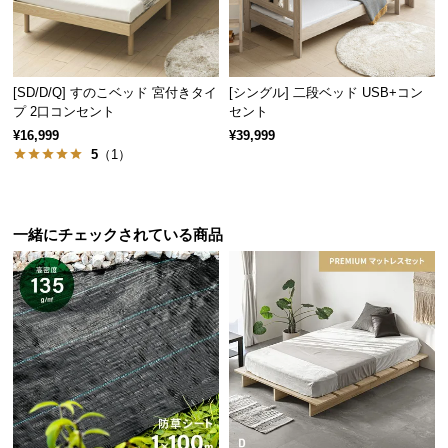
情
報
©
M
[SD/D/Q] すのこベッド 宮付きタイ
[シングル] 二段ベッド USB+コン
O
プ 2口コンセント
セント
D
¥16,999
¥39,999
E
5
（1）
R
N
D
一緒にチェックされている商品
E
C
O
C
o.,
L
t
d.
A