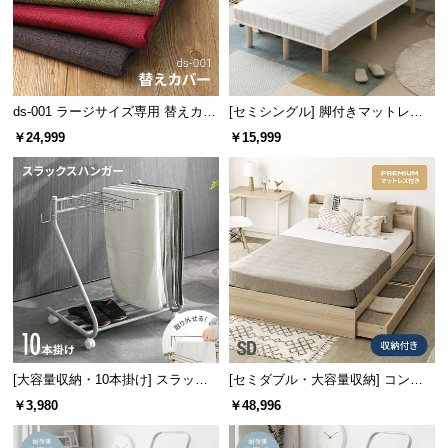
ds-001 ラージサイズ専用 替えカバ
[セミシングル] 脚付きマットレス
ー
脚長25cm ボンネルコイル
￥24,999
￥15,999
[大容量収納・10本掛け] スラック
[セミダブル・大容量収納] コンセ
スハンガー キャスター付き 出し入
ント機能付きベッド プレミアムマ
￥3,980
￥48,996
れ簡単 左右スイング
ットレス付き