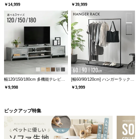
ベッド 8/12/16枚セット
ターテーブル 美しい格子デザイン
￥14,999
￥39,999
幅120/150/180cm 多機能テレビボ
[幅60/90/120cm] ハンガーラック
ード 木目/石目調 オープン収納・
スチール 4段階高さ調節 サイドフ
￥9,998
￥3,999
引き出し収納付き
ック オープンラック シンプル
ピックアップ特集