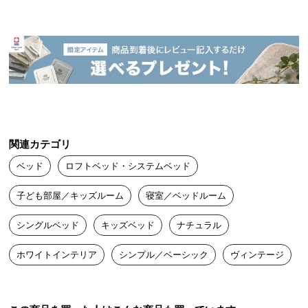
中
型
商
品
の
配
送
に
つ
関連カテゴリ
い
て
ベッド
ロフトベッド・システムベッド
子ども部屋／キッズルーム
寝室／ベッドルーム
小
型
シングルベッド
キッズベッド
ナチュラル
商
品
ホワイトインテリア
シンプル／ベーシック
ヴィンテージ
の
配
送
に