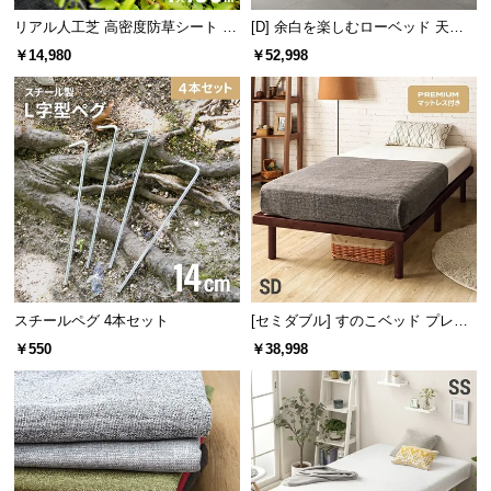
l
リアル人工芝 高密度防草シート 1×
[D] 余白を楽しむローベッド 天然
l
100m
木調 ステージベッド プレミアムマ
￥14,980
￥52,998
ットレス付き
スチールペグ 4本セット
[セミダブル] すのこベッド プレミ
アムマットレス付き
￥550
￥38,998