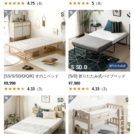
4.75
（4）
5
（9）
サ
ポ
ー
ト
お
知
ら
せ
[SS/S/SD/D/Q/K] すのこベッド
[S/D] 折りたたみ式パイプベッド
¥9,998
¥7,980
4.33
（3）
4.33
（3）
ブ
ロ
グ
企
業