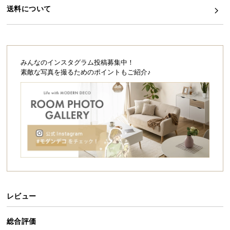
シ
送料について
ョ
ッ
ピ
ン
グ
みんなのインスタグラム投稿募集中！
ガ
素敵な写真を撮るためのポイントもご紹介♪
イ
ド
お
支
払
い
に
つ
い
レビュー
て
総合評価
配