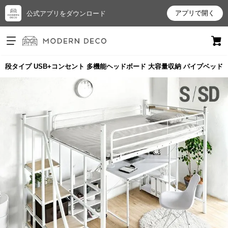
アプリで開く
公式アプリをダウンロード
ログイン
新規会員登録
ド 階段タイプ USB+コンセント 多機能ヘッドボード 大容量収納 パイプベッド
お
気
に
入
り
ア
イ
テ
ム
最