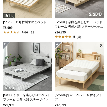
保
証
に
つ
[SS/S/SD/D] 竹製すのこベッド
[S/SD/D] 余白を楽しむローベッド
い
フレーム 天然木調 ステージベッド
¥8,999
て
ロボット掃除機対応
4.64
（11）
¥14,999
5
（4）
会
員
規
約
に
つ
い
て
[S/SD/D] 余白を楽しむローベッド
[S/SD/D]すのこベッド 宮付きタイ
お
フレーム 天然木調 ステージベッド
プ
客
2口コンセントタイプ
¥22,999
¥17,999
様