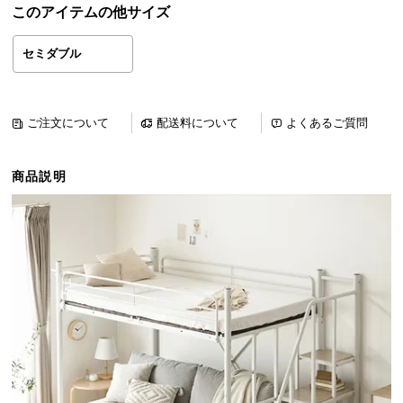
このアイテムの他サイズ
ら
探
セミダブル
す
イ
ご注文について
配送料について
よくあるご質問
ン
テ
商品説明
リ
ア
テ
イ
ス
ト
か
ら
探
す