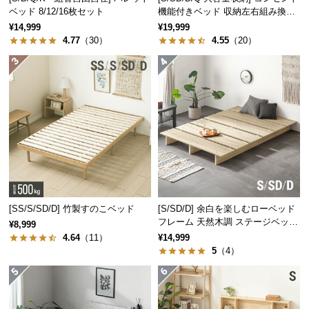
ベッド 8/12/16枚セット
機能付きベッド 収納左右組み換え
つ
可能
¥14,999
¥19,999
い
4.77
（30）
4.55
（20）
て
開
美しい木目調のデザイン
梱
設
置
ベッドフレームには優しい風合いの木目を施し、現
代の生活にも取り入れやすいデザインに仕上げまし
サ
た。
ー
ビ
ス
に
[SS/S/SD/D] 竹製すのこベッド
[S/SD/D] 余白を楽しむローベッド
フレーム 天然木調 ステージベッド
つ
¥8,999
ロボット掃除機対応
い
4.64
（11）
¥14,999
5
（4）
て
搬
入