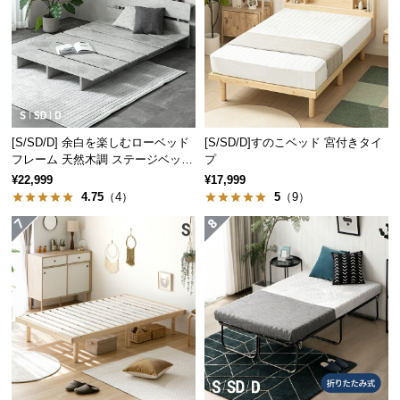
経
路
に
つ
い
断熱・防音性に優れた中材
て
[S/SD/D] 余白を楽しむローベッド
[S/SD/D]すのこベッド 宮付きタイ
返
フレーム 天然木調 ステージベッド
プ
ベッドの中材には、断熱と防音性に優れた素材を使
2口コンセントタイプ
品・
¥22,999
¥17,999
用。夏は涼しく冬は温かいベッドに適した仕様で
4.75
（4）
5
（9）
キ
す。
ャ
ン
セ
ル
に
つ
い
て