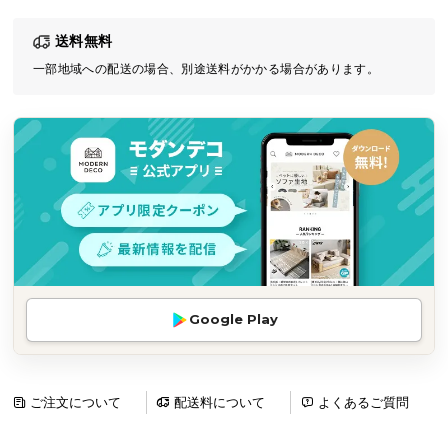
気
送料無料
ア
イ
一部地域への配送の場合、別途送料がかかる場合があります。
テ
ム
ラ
ン
キ
ン
グ
商
Google Play
品
カ
テ
ゴ
ご注文について
配送料について
よくあるご質問
リ
か