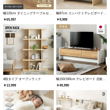
情
報
幅120cm ダイニングテーブルセッ
幅87cm コンパクトテレビボード 3
©
ト ソファダイニング 3点セット C
2V型対応 扉収納 オープン収納
￥65,997
￥9,999
M
セット
O
D
E
※シートの色は写真と異なる場合があります。
R
N
D
E
大容量のベッド下収納
C
O
C
ベッド下は便利な4杯の引き出し収納付き。ワンルー
4段タイプ オープンラック
幅150/180cm テレビボード 北欧デ
ムなど収納の少ないお部屋にもおすすめです。
o.,
ザイン 収納付き TOT-018
￥13,999
￥49,990
L
t
d.
A