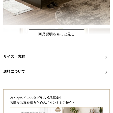
イ
ン
テ
リ
ア
商品説明をもっと見る
コ
ー
デ
ィ
サイズ・素材
ネ
ー
送料について
ト
か
ら
探
す
みんなのインスタグラム投稿募集中！
素敵な写真を撮るためのポイントもご紹介♪