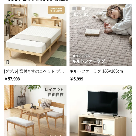
サ
ポ
横幅
奥行き
高さ
ー
ト
1枚あたり
約116㎝
約97㎝
約4㎝
お
知
ら
冷気や湿気を防ぐシート
せ
[ダブル] 宮付きすのこベッド プレ
キルトファーラグ 185×185cm
ミアムマットレス付き
￥57,998
￥5,999
床面には防湿強化シートを取り付けました。冷気や
ブ
湿気を防ぎ、快適な寝心地になるよう仕上げまし
た。
ロ
グ
企
業