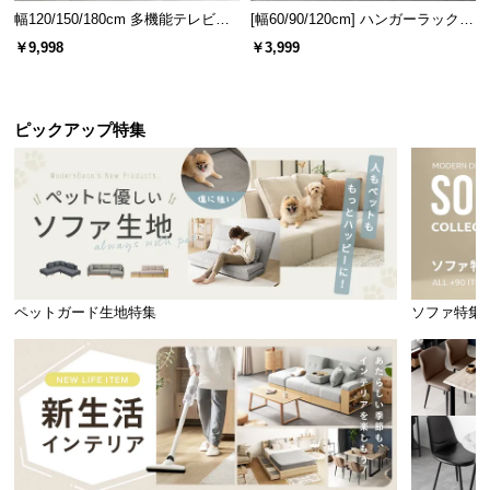
幅120/150/180cm 多機能テレビボ
[幅60/90/120cm] ハンガーラック
ード 木目/石目調 オープン収納・
スチール 4段階高さ調節 サイドフ
￥9,998
￥3,999
引き出し収納付き
ック オープンラック シンプル
ピックアップ特集
使い勝手の良いコンセント
便利な一口コンセントを搭載し、枕元でスマートフ
ォンやタブレットなどを充電できます。
ペットガード生地特集
ソファ特集