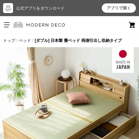
アプリで開く
公式アプリをダウンロード
ログイン
新規会員登録
トップ
ベッド
[ダブル] 日本製 畳ベッド 両側引出し収納タイプ
お
気
に
入
り
ア
イ
テ
ム
最