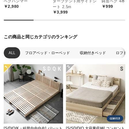
ペグハンマー
タープテント用サイドシ
鋳造ペグ 4本
製造国
日本
中
￥2,980
￥999
ート 2.5m
型
￥3,999
商
品
の
天然のい草が香る畳ベッド
配
この商品と同じカテゴリのランキング
送
に
い草の自然な色彩や心地よい香りに癒される畳ベッ
ALL
フロアベッド・ローベッド
収納付きベッド
ロフト
つ
ド。お部屋にさりげなく和を取り入れることができ
い
ます。
て
小
型
商
品
の
配
送
[S/D/Q/K・組替自由自在] パレット
[S/SD/D/Q 大容量収納] コンセント
に