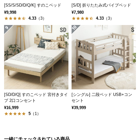
保
[SS/S/SD/D/Q/K] すのこベッド
[S/D] 折りたたみ式パイプベッド
証
¥9,998
¥7,980
に
4.33
（3）
4.33
（3）
つ
い
て
畳は取り外しができて衛生的
会
員
畳は軽量なので簡単に取り外しが可能。陰干しなど
のお手入れができて衛生的にお使いいただけます。
規
約
に
つ
[SD/D/Q] すのこベッド 宮付きタイ
[シングル] 二段ベッド USB+コン
い
プ 2口コンセント
セント
て
¥16,999
¥39,999
5
（1）
お
客
一緒にチェックされている商品
様