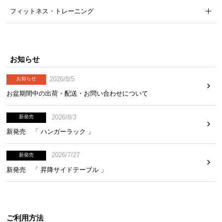
フィットネス・トレーニング
3段階の高さ調節
お知らせ
2026/8/5
お知らせ
畳面の高さを3段階に調節できます。体格や用途に合
お盆期間中の出荷・配送・お問い合わせについて
わせて、お好きな高さでお使いいただけます。
2026/8/3
新発売
新発売 「 ハンガーラック 」
2026/7/27
新発売
新発売 「 昇降サイドテーブル 」
ご利用方法