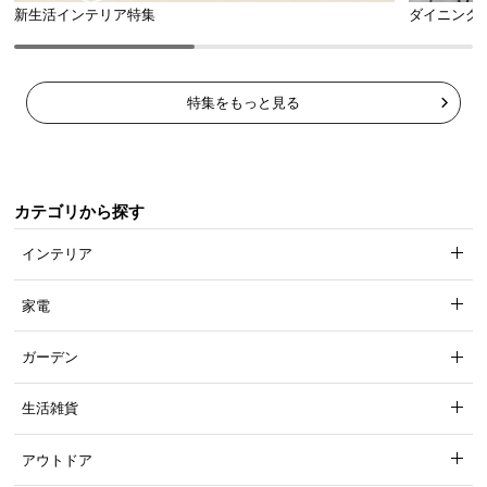
新生活インテリア特集
ダイニング
コンセント
1口（計1200W）
特集をもっと見る
すっきり見せるスライド扉収納
宮棚には収納扉を取り付けました。スライド扉で場
所をとらず、ベッド回りの小物類もすっきり片付き
カテゴリから探す
ます。
インテリア
家電
ガーデン
生活雑貨
アウトドア