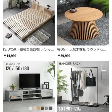
横幅
奥行き
約116㎝
約12㎝
[S/D/Q/K・組替自由自在] パレット
幅80cm 天然木突板 ラウンドセン
ベッド 8/12/16枚セット
ターテーブル 美しい格子デザイン
￥14,999
￥39,999
やさしく照らす間接照明
ヘッドボードの中央には照明付き。就寝前の読書時
などリラックスタイムをやさしく照らします。