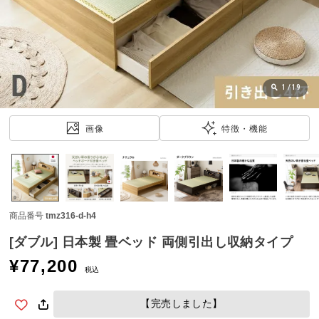
近
チ
ェ
ッ
ク
し
1
/
19
た
ア
画像
特徴・機能
イ
テ
ム
商品番号
tmz316-d-h4
特
集
[ダブル] 日本製 畳ベッド 両側引出し収納タイプ
一
¥
77,200
覧
税込
【完売しました】
人