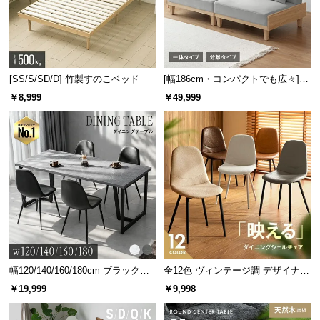
[SS/S/SD/D] 竹製すのこベッド
[幅186cm・コンパクトでも広々] 3
人掛けソファベッド リクライニン
￥8,999
￥49,999
グ 天然木フレーム 北欧
機能的なヘッドボード
文庫本や時計などが置けるワイドな宮棚。コンセン
トや照明も付いて機能性抜群です。
幅120/140/160/180cm ブラックフ
全12色 ヴィンテージ調 デザイナー
レーム ダイニング 大理石調 4人掛
ズシェルチェア
￥19,999
￥9,998
け