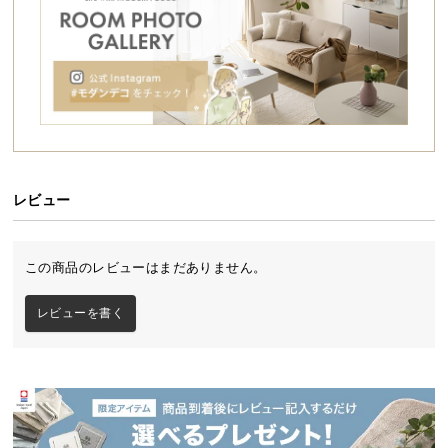
シ
ョ
ッ
ピ
ン
グ
ガ
イ
ド
レビュー
お
支
この商品のレビューはまだありません。
払
本い草の香りが爽やかな宮棚付き畳ベッド
い
レビューを書く
に
天然い草の香りが心地よく広がる畳ベッド。ヘッド
つ
ボードには便利な照明やコンセントを備え、畳面は3
段階の高さ調節が行えます。安心の日本製で長くご
い
愛用いただける一台です。
て
配