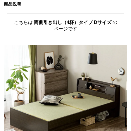
商品説明
ら
探
す
こちらは
両側引き出し（4杯）タイプ Dサイズ
の
ページです
イ
ン
テ
リ
ア
テ
イ
ス
ト
か
ら
探
す