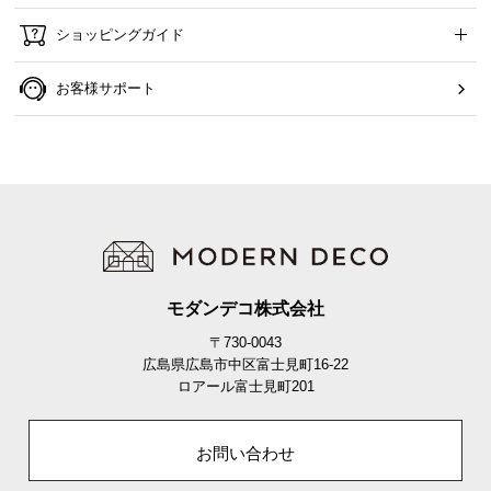
ショッピングガイド
上段
中段
下段
お客様サポート
畳面の高さ
約38㎝
約35㎝
約32㎝
※写真は上段の高さに調節しています。
カラーバリエーション
モダンデコ株式会社
ナチュラル
NATURAL
〒730-0043
広島県広島市中区富士見町16-22
ロアール富士見町201
お問い合わせ