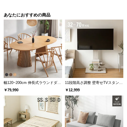
[ダブル] 日本製 畳ベッド 片側引出し収納タイプ
¥70,000
あなたにおすすめの商品
片側2杯タイプ
開閉しやすいキャスター付き
キャスター付きでたっぷり収納しても開け閉め
楽々。お部屋に合わせて、左右どちらにも組み替え
可能です。
幅120~200cm 伸長式ラウンドダイ
11段階高さ調整 壁寄せTVスタンド
ニングテーブル 6人掛け 天然木突
キャスター付き 上下左右角度調節
￥79,990
￥12,999
板 美しい格子デザイン
機能