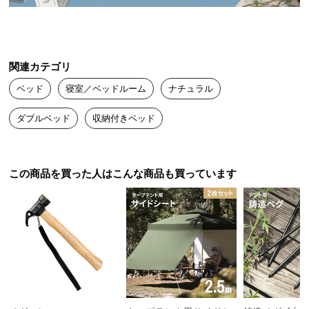
送
日本製の確かな品質
料
に
つ
関連カテゴリ
日本国内生産だからこそ実現できたクオリティ。安
い
心・安全な製品をお届けできるよう、徹底した品質
ベッド
寝室／ベッドルーム
ナチュラル
て
管理のもと、熟練の職人たちが心を込めて製造して
います。
ダブルベッド
収納付きベッド
大
型
商
品
この商品を買った人はこんな商品も買っています
の
配
送
に
つ
い
て