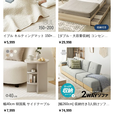
l
l
イブル キルティングマット 150×2
[ダブル・大容量収納] コンセント
00cm コットン100%
機能付きベッド 収納左右組み換え
￥5,999
￥29,998
可能
横幅
奥行き
高さ
内寸
約94㎝
約35㎝
約10㎝
片側引き出し付きは別ページです
現在ご覧のページは両側引き出し（4杯）タイプ
です。
片側（2杯）引き出し収納付きをご希望の方は、
以下よりお買い求めください。
幅40cm 韓国風 サイドテーブル
[幅260cm] 収納付き3人掛けソファ
メランジファブリックタイプ
￥7,999
￥74,999