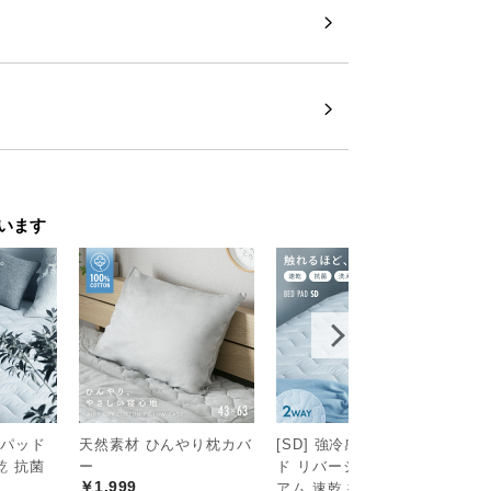
います
りパッド
天然素材 ひんやり枕カバ
[SD] 強冷感ひんやりパッ
[
乾 抗菌
ー
ド リバーシブル プレミ
や
￥1,999
アム 速乾 抗菌 洗える
リ