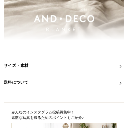
イ
ン
テ
リ
ア
コ
ー
デ
ィ
サイズ・素材
ネ
ー
ト
送料について
か
ら
探
す
みんなのインスタグラム投稿募集中！
素敵な写真を撮るためのポイントもご紹介♪