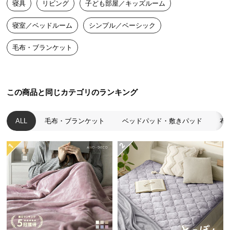
寝具
リビング
子ども部屋／キッズルーム
送
料
寝室／ベッドルーム
シンプル／ベーシック
に
つ
毛布・ブランケット
い
て
大
この商品と同じカテゴリのランキング
型
商
ALL
毛布・ブランケット
ベッドパッド・敷きパッド
布
品
の
配
送
に
つ
い
て