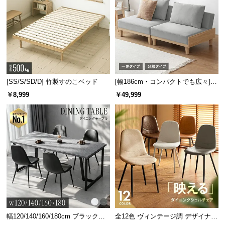
[SS/S/SD/D] 竹製すのこベッド
[幅186cm・コンパクトでも広々] 3
人掛けソファベッド リクライニン
￥8,999
￥49,999
グ 天然木フレーム 北欧
幅120/140/160/180cm ブラックフ
全12色 ヴィンテージ調 デザイナー