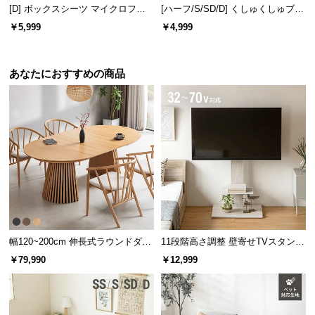
l
[D] ボックスシーツ マイクロファ
[ハーフ/S/SD/D] くしゅくしゅブラ
l
イバー
ンケット 天然コットン100% 洗え
￥5,999
￥4,999
る
あなたにおすすめの商品
幅120~200cm 伸長式ラウンドダイ
11段階高さ調整 壁寄せTVスタンド
ニングテーブル 6人掛け 天然木突
キャスター付き 上下左右角度調節
￥79,990
￥12,999
板 美しい格子デザイン
機能