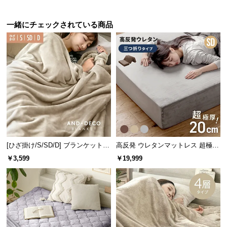
保
証
一緒にチェックされている商品
に
つ
い
て
会
員
規
約
に
つ
[ひざ掛け/S/SD/D] ブランケット
高反発 ウレタンマットレス 超極厚
い
ボリュームタイプ
20cm 三つ折りタイプ [SD]
￥3,599
￥19,999
て
お
客
様