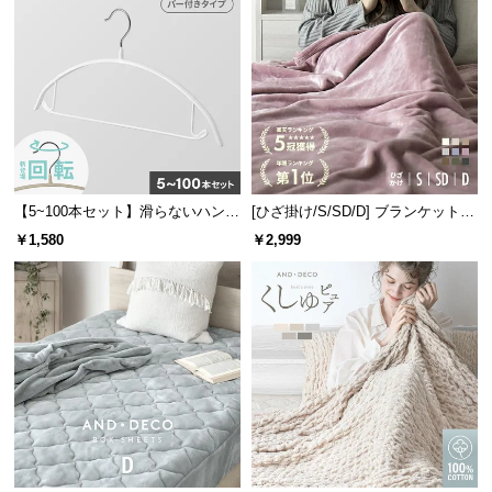
情
報
©
M
O
D
E
R
【5~100本セット】滑らないハンガ
[ひざ掛け/S/SD/D] ブランケット
N
ー バー付き
マイクロファイバー
￥1,580
￥2,999
D
E
C
O
C
o.,
L
t
d.
A