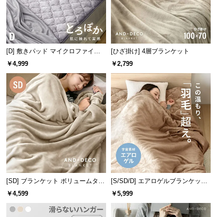
サ
ポ
ー
ト
[D] 敷きパッド マイクロファイバ
[ひざ掛け] 4層ブランケット
ー
￥4,999
￥2,799
お
知
ら
せ
ブ
ロ
グ
[SD] ブランケット ボリュームタイ
[S/SD/D] エアロゲルブランケット
プ
140×200cm
￥4,599
￥5,999
企
業