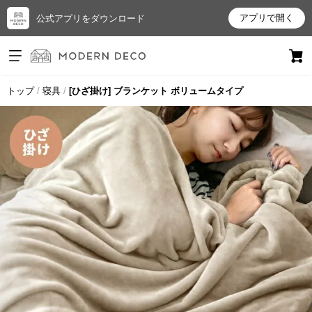
アプリで開く
公式アプリをダウンロード
ログイン
新規会員登録
トップ
寝具
[ひざ掛け] ブランケット ボリュームタイプ
お
気
に
入
り
ア
イ
テ
ム
最