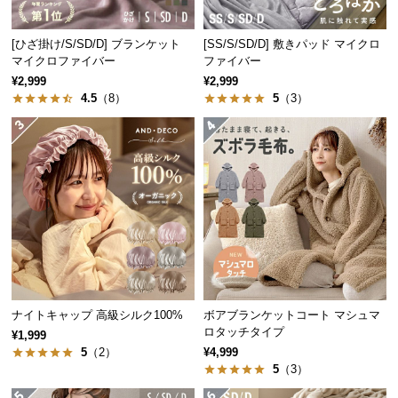
中
型
[ひざ掛け/S/SD/D] ブランケット
[SS/S/SD/D] 敷きパッド マイクロ
商
マイクロファイバー
ファイバー
品
¥2,999
¥2,999
の
4.5
（8）
5
（3）
配
送
に
つ
い
て
小
型
商
品
ナイトキャップ 高級シルク100%
ボアブランケットコート マシュマ
ロタッチタイプ
の
¥1,999
5
（2）
¥4,999
配
5
（3）
送
に