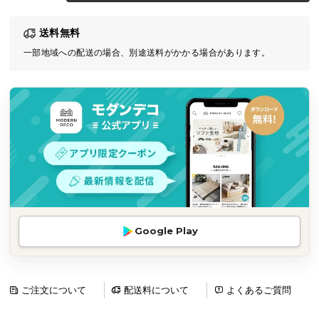
気
送料無料
ア
イ
一部地域への配送の場合、別途送料がかかる場合があります。
テ
ム
ラ
ン
キ
ン
グ
商
Google Play
品
カ
テ
ゴ
ご注文について
配送料について
よくあるご質問
リ
か