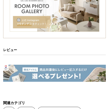
シ
ョ
ッ
ピ
ン
グ
ガ
イ
ド
レビュー
お
支
払
い
に
つ
い
て
関連カテゴリ
配