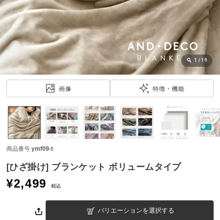
近
チ
ェ
ッ
ク
し
1
/
19
た
ア
画像
特徴・機能
イ
テ
ム
商品番号
ymf09-t
特
集
[ひざ掛け] ブランケット ボリュームタイプ
一
¥
2,499
覧
税込
バリエーションを選択する
人