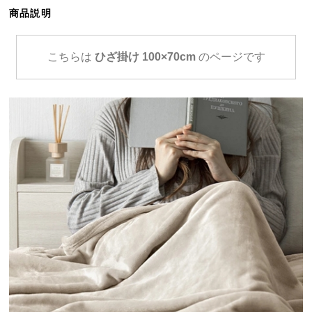
ら
商品説明
探
す
こちらは
ひざ掛け 100×70cm
のページです
イ
ン
テ
リ
ア
テ
イ
ス
ト
か
ら
探
す