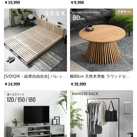
レーム ダイニング 大理石調 4人掛
ズシェルチェア
￥19,999
￥9,998
け
[S/D/Q/K・組替自由自在] パレット
幅80cm 天然木突板 ラウンドセン
ベッド 8/12/16枚セット
ターテーブル 美しい格子デザイン
￥14,999
￥39,999