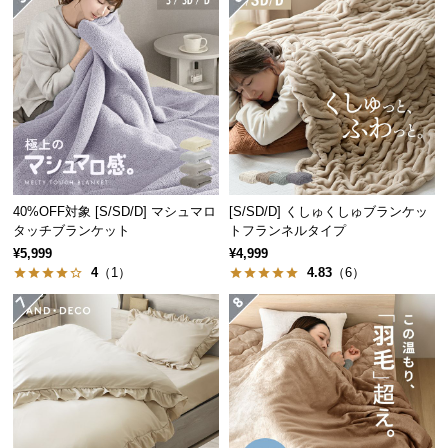
つ
い
て
開
梱
設
置
サ
40%OFF対象 [S/SD/D] マシュマロ
[S/SD/D] くしゅくしゅブランケッ
ー
タッチブランケット
トフランネルタイプ
ビ
¥5,999
¥4,999
4
（1）
4.83
（6）
ス
に
つ
い
て
搬
入