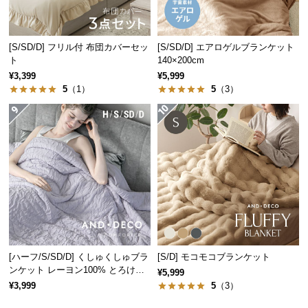
経
路
に
[S/SD/D] フリル付 布団カバーセッ
[S/SD/D] エアロゲルブランケット
つ
ト
140×200cm
い
¥3,399
¥5,999
て
5
（1）
5
（3）
返
品・
キ
ャ
ン
セ
ル
に
つ
[ハーフ/S/SD/D] くしゅくしゅブラ
[S/D] モコモコブランケット
い
ンケット レーヨン100% とろける
¥5,999
て
肌触り
¥3,999
5
（3）