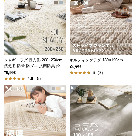
経
路
に
つ
い
て
返
シャギーラグ 長方形 200×250cm
キルティングラグ 130×190cm
品・
洗える 防音 防ダニ 抗菌防臭 滑り
¥4,999
キ
止め付き
¥9,998
5
（3）
ャ
4.8
（5）
ン
セ
ル
に
つ
い
て