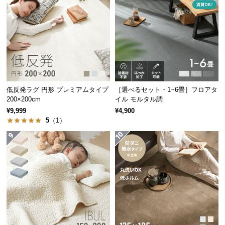
サ
ポ
ー
ト
お
低反発ラグ 円形 プレミアムタイプ
［選べるセット・1~6畳］フロアタ
知
200×200cm
イル モルタル調
ら
¥9,999
¥4,900
せ
5
（1）
ブ
ロ
グ
企
業