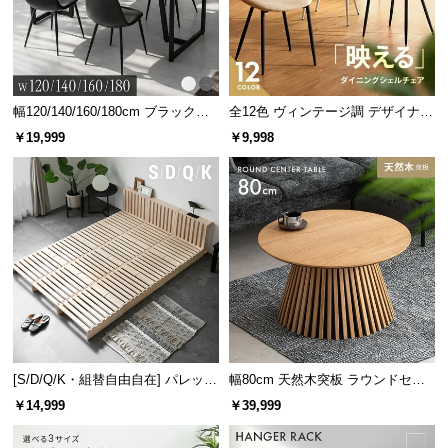
幅120/140/160/180cm ブラックフ
全12色 ヴィンテージ調 デザイナー
レーム ダイニング 大理石調 4人掛
ズシェルチェア
￥19,999
￥9,998
け
[S/D/Q/K・組替自由自在] パレット
幅80cm 天然木突板 ラウンドセン
ベッド 8/12/16枚セット
ターテーブル 美しい格子デザイン
￥14,999
￥39,999