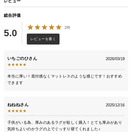
レビュー
送
料
総合評価
に
つ
2件
5.0
い
て
レビューを書く
大
いちごのひ
2026/03/19
型
商
品
本当に厚い！底付感なくマットレスのような感じです！おすすめ
の
できます
配
送
に
ねねね
2025/12/16
つ
い
て
子供がいる為、厚みのあるラグが欲しく購入！とても厚みがあり
気持ちよいのかラグの上でぐっすり寝てくれました♪