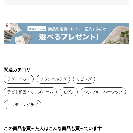
中
型
商
品
の
配
送
に
つ
い
関連カテゴリ
て
ラグ・マット
フランネルラグ
リビング
小
型
子ども部屋／キッズルーム
モダン
シンプル／ベーシック
商
キルティングラグ
品
の
配
送
この商品を買った人はこんな商品も買っています
に