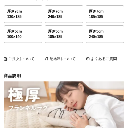
ら
探
厚さ7cm
厚さ7cm
厚さ7cm
130×185
240×185
185×185
す
厚さ5cm
厚さ5cm
厚さ5cm
100×140
185×185
240×185
イ
ン
テ
リ
ご注文について
配送料について
よくあるご質問
ア
テ
商品説明
イ
ス
ト
か
ら
探
す