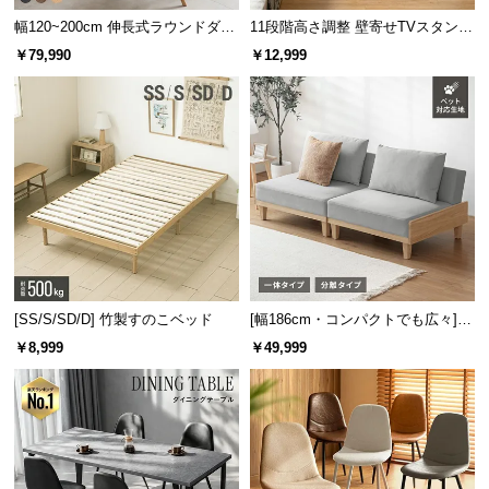
幅120~200cm 伸長式ラウンドダイ
11段階高さ調整 壁寄せTVスタンド
ニングテーブル 6人掛け 天然木突
キャスター付き 上下左右角度調節
￥79,990
￥12,999
板 美しい格子デザイン
機能
[SS/S/SD/D] 竹製すのこベッド
[幅186cm・コンパクトでも広々] 3
人掛けソファベッド リクライニン
￥8,999
￥49,999
グ 天然木フレーム 北欧