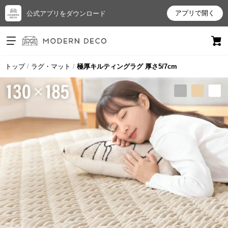
アプリで開く
公式アプリをダウンロード
ログイン
新規会員登録
トップ
ラグ・マット
極厚キルティングラグ 厚さ5/7cm
お
気
に
入
り
ア
イ
テ
ム
最