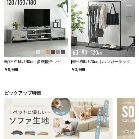
幅120/150/180cm 多機能テレビボ
[幅60/90/120cm] ハンガーラック
ード 木目/石目調 オープン収納・
スチール 4段階高さ調節 サイドフ
￥9,998
￥3,999
引き出し収納付き
ック オープンラック シンプル
ピックアップ特集