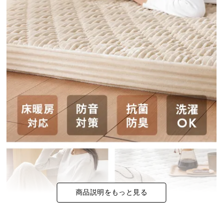
イ
ン
テ
リ
ア
コ
ー
デ
ィ
ネ
ー
ト
か
ら
探
す
商品説明をもっと見る