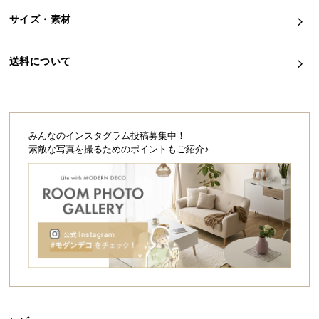
シ
ョ
サイズ・素材
ッ
ピ
送料について
ン
グ
ガ
イ
ド
みんなのインスタグラム投稿募集中！
素敵な写真を撮るためのポイントもご紹介♪
お
支
払
い
に
つ
い
て
配