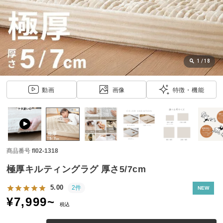
近
チ
ェ
ッ
ク
し
1
/
18
た
ア
動画
画像
特徴・機能
イ
テ
ム
商品番号
fl02-1318
特
集
極厚キルティングラグ 厚さ5/7cm
一
覧
5.00
2件
NEW
¥
7,999
~
税込
人