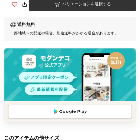
バリエーションを選択する
気
ア
イ
送料無料
テ
一部地域への配送の場合、別途送料がかかる場合があります。
ム
ラ
ン
キ
ン
グ
商
品
カ
Google Play
テ
ゴ
リ
か
このアイテムの他サイズ