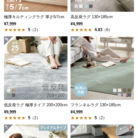
保
証
に
極厚キルティングラグ 厚さ5/7cm
高反発ラグ 130×185cm
つ
¥7,999
¥4,999
い
5
（2）
4.83
（6）
て
会
員
規
約
に
つ
い
て
低反発ラグ 極厚タイプ 200×200cm
フランネルラグ 130×185cm
¥9,999
¥4,999
5
（2）
5
（2）
お
客
様