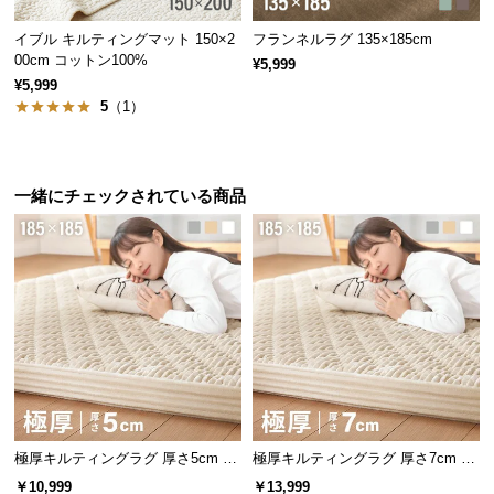
情
報
イブル キルティングマット 150×2
フランネルラグ 135×185cm
00cm コットン100%
¥5,999
©
¥5,999
M
5
（1）
O
D
E
R
一緒にチェックされている商品
N
D
E
C
O
C
o.,
L
t
d.
極厚キルティングラグ 厚さ5cm 18
極厚キルティングラグ 厚さ7cm 18
A
5×185cm
5×185cm
￥10,999
￥13,999