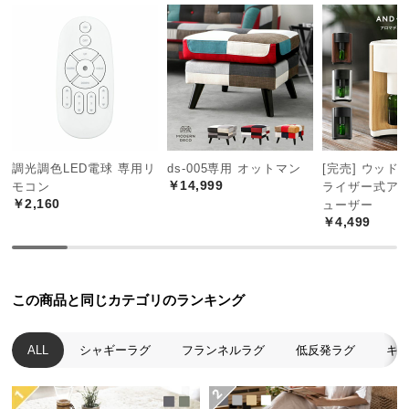
つ
い
て
開
梱
設
置
調光調色LED電球 専用リ
ds-005専用 オットマン
[完売] ウッド
￥14,999
モコン
ライザー式ア
サ
￥2,160
ューザー
ー
￥4,499
ビ
ス
に
つ
この商品と同じカテゴリのランキング
い
て
ALL
シャギーラグ
フランネルラグ
低反発ラグ
キ
搬
入