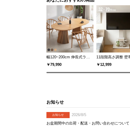
幅120~200cm 伸長式ラウ
11段階高さ調整 壁
ンドダイニングテーブル 6
スタンド キャスタ
￥79,990
￥12,999
人掛け 天然木突板 美しい
上下左右角度調節
格子デザイン
お知らせ
2026/8/5
お知らせ
お盆期間中の出荷・配送・お問い合わせについて