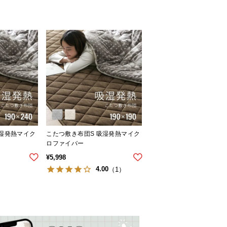
吸湿発熱マイク
こたつ敷き布団S 吸湿発熱マイク
ロファイバー
¥
5,998
4.00
（1）