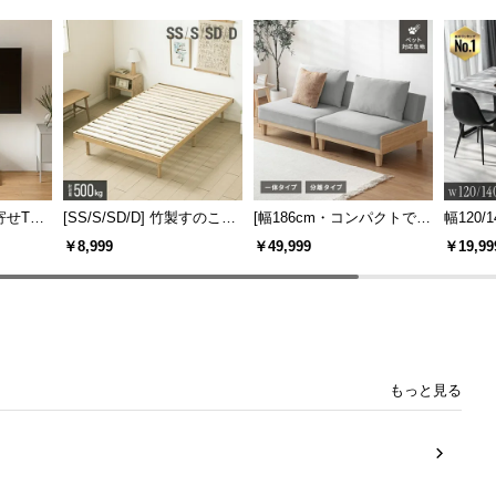
寄せTV
[SS/S/SD/D] 竹製すのこベ
[幅186cm・コンパクトでも
幅120/1
ー付き
ッド
広々] 3人掛けソファベッド
ックフ
￥8,999
￥49,999
￥19,99
機能
リクライニング 天然木フレ
大理石調
ーム 北欧
もっと見る