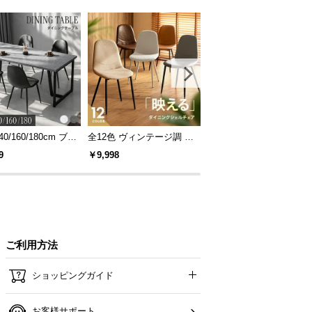
40/160/180cm ブラ
全12色 ヴィンテージ調 デ
[S/D/Q/K・組替自由自在]
レーム ダイニング
ザイナーズシェルチェア
パレットベッド 8/12/16
9
￥9,998
￥14,999
 4人掛け
セット
ご利用方法
ショッピングガイド
お客様サポート