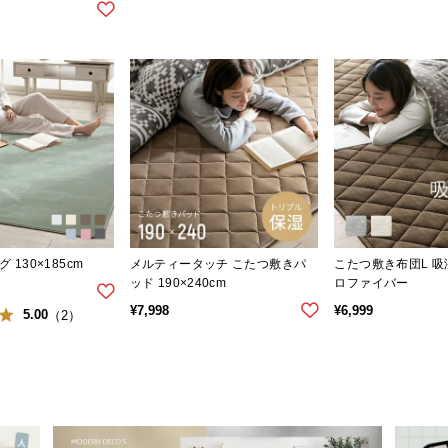
130×185cm
メルティータッチ こたつ敷きパ
こたつ敷き布団L 
ッド 190×240cm
ロファイバー
¥
7,998
¥
6,999
5.00
（2）