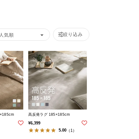
絞り込み
人気順
185cm
高反発ラグ 185×185cm
¥
6,399
5.00
（1）