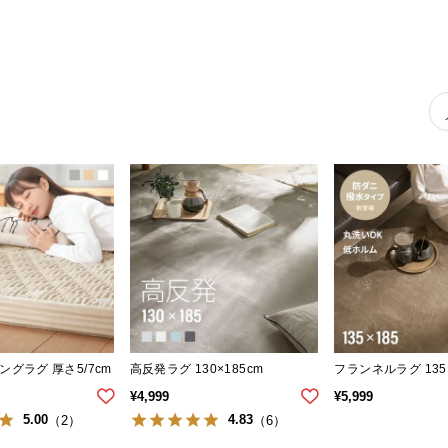
グラグ 厚さ5/7cm
高反発ラグ 130×185cm
フランネルラグ 135×
¥
4,999
¥
5,999
5.00
4.83
（2）
（6）