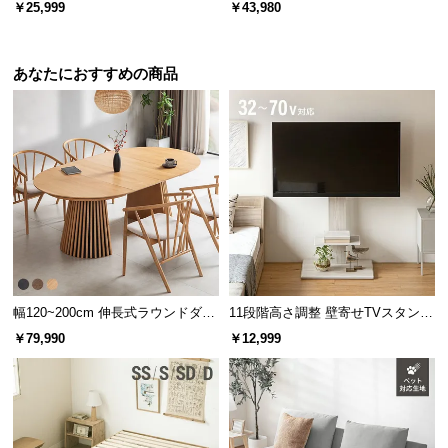
応生地] ソファ 2人掛け ソファーベ
ーソファ モダン 応接ソファ 肘付
￥25,999
￥43,980
ッド
き 天然木構造材
あなたにおすすめの商品
幅120~200cm 伸長式ラウンドダイ
11段階高さ調整 壁寄せTVスタンド
ニングテーブル 6人掛け 天然木突
キャスター付き 上下左右角度調節
￥79,990
￥12,999
板 美しい格子デザイン
機能