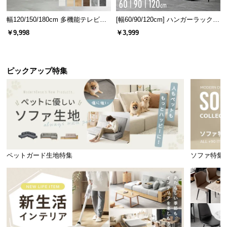
幅120/150/180cm 多機能テレビボ
[幅60/90/120cm] ハンガーラック
ード 木目/石目調 オープン収納・
スチール 4段階高さ調節 サイドフ
￥9,998
￥3,999
引き出し収納付き
ック オープンラック シンプル
ピックアップ特集
ペットガード生地特集
ソファ特集