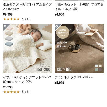
保
低反発ラグ 円形 プレミアムタイプ
［選べるセット・1~6畳］フロアタ
証
200×200cm
イル モルタル調
に
¥9,999
¥4,900
つ
5
（1）
い
て
会
員
規
約
に
つ
い
イブル キルティングマット 150×2
フランネルラグ 135×185cm
て
00cm コットン100%
¥5,999
¥5,999
5
（1）
お
客
様