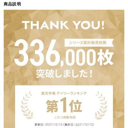
商品説明
ら
探
す
イ
ン
テ
リ
ア
テ
イ
ス
ト
か
ら
探
す