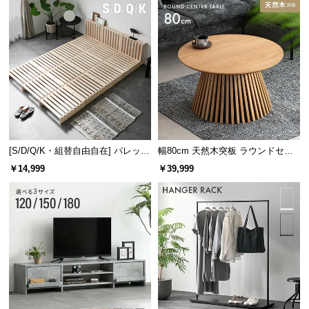
[S/D/Q/K・組替自由自在] パレット
幅80cm 天然木突板 ラウンドセン
ベッド 8/12/16枚セット
ターテーブル 美しい格子デザイン
￥14,999
￥39,999