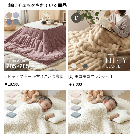
一緒にチェックされている商品
サ
ポ
ー
ト
お
知
ら
せ
ラビットファー 正方形こたつ布団
[D] モコモコブランケット
￥10,980
￥7,999
ブ
ロ
グ
企
業