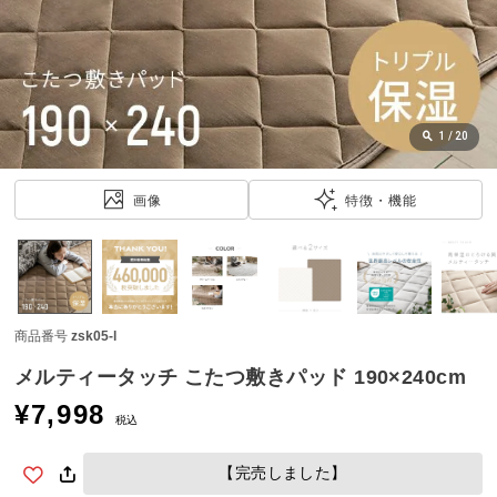
近
チ
ェ
ッ
ク
し
1
/
20
た
ア
画像
特徴・機能
イ
テ
ム
商品番号
zsk05-l
特
集
メルティータッチ こたつ敷きパッド 190×240cm
一
¥
7,998
覧
税込
【完売しました】
人