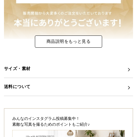
イ
ン
テ
リ
ア
商品説明をもっと見る
コ
ー
デ
ィ
サイズ・素材
ネ
ー
送料について
ト
か
ら
探
す
みんなのインスタグラム投稿募集中！
素敵な写真を撮るためのポイントもご紹介♪