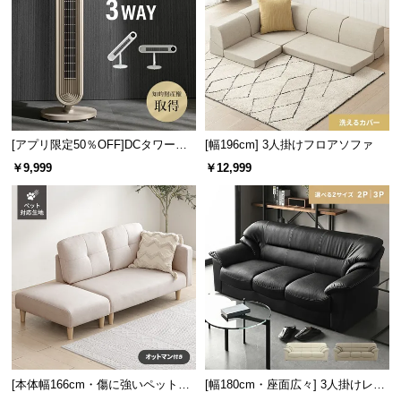
l
l
[アプリ限定50％OFF]DCタワーフ
[幅196cm] 3人掛けフロアソファ
ァン 縦横斜め3WAY
￥9,999
￥12,999
[本体幅166cm・傷に強いペット対
[幅180cm・座面広々] 3人掛けレザ