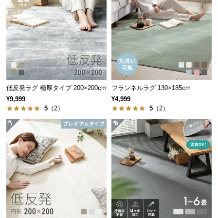
経
路
に
つ
い
て
返
低反発ラグ 極厚タイプ 200×200cm
フランネルラグ 130×185cm
品・
¥9,999
¥4,999
キ
5
（2）
5
（2）
ャ
ン
セ
ル
に
つ
い
て