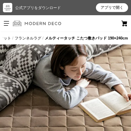
アプリで開く
公式アプリをダウンロード
ログイン
新規会員登録
マット
フランネルラグ
メルティータッチ こたつ敷きパッド 190×240cm
お
気
に
入
り
ア
イ
テ
ム
最