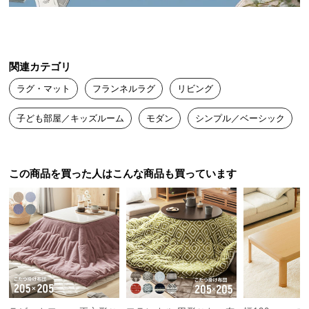
送
料
に
つ
関連カテゴリ
い
ラグ・マット
フランネルラグ
リビング
て
子ども部屋／キッズルーム
モダン
シンプル／ベーシック
大
型
商
品
この商品を買った人はこんな商品も買っています
の
配
送
に
つ
い
て