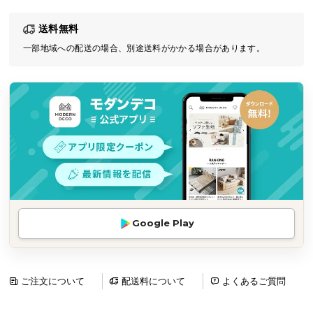
気
送料無料
ア
イ
一部地域への配送の場合、別途送料がかかる場合があります。
テ
ム
ラ
ン
キ
ン
グ
商
Google Play
品
カ
テ
ゴ
ご注文について
配送料について
よくあるご質問
リ
か