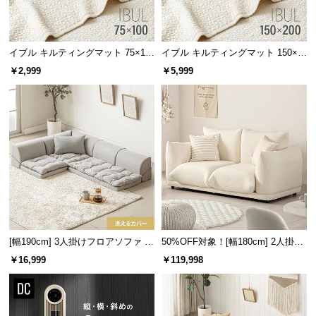
情
報
©
イブル キルティングマット 75×10
イブル キルティングマット 150×2
M
0cm コットン100%
00cm コットン100%
￥2,999
￥5,999
O
D
E
R
N
D
E
C
O
C
o.,
[幅190cm] 3人掛けフロアソファ プ
50%OFF対象！[幅180cm] 2人掛け
L
レミアムタイプ
ソファ
￥16,999
￥119,998
t
d.
A