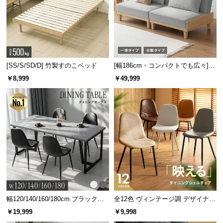
[SS/S/SD/D] 竹製すのこベッド
[幅186cm・コンパクトでも広々] 3
人掛けソファベッド リクライニン
￥8,999
￥49,999
グ 天然木フレーム 北欧
幅120/140/160/180cm ブラックフ
全12色 ヴィンテージ調 デザイナー
レーム ダイニング 大理石調 4人掛
ズシェルチェア
￥19,999
￥9,998
け