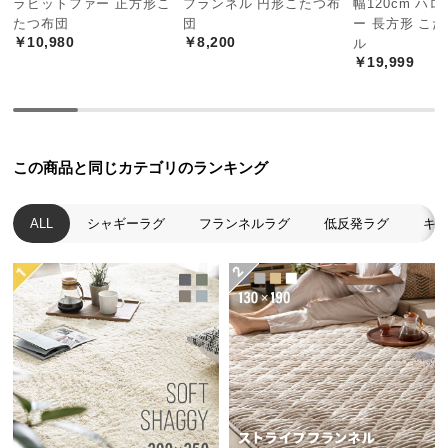
ラビットファー 正方形こ
フランネル 円形こたつ布
幅120cm ハ
中
たつ布団
団
ー 長方形 こ
型
￥10,980
￥8,200
ル
商
￥19,999
品
の
配
送
この商品と同じカテゴリのランキング
に
つ
い
ALL
シャギーラグ
フランネルラグ
低反発ラグ
キ
て
小
型
商
品
の
配
送
に