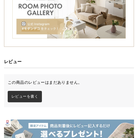
シ
ョ
ッ
ピ
ン
グ
ガ
イ
ド
レビュー
お
支
この商品のレビューはまだありません。
払
い
レビューを書く
に
つ
い
て
配