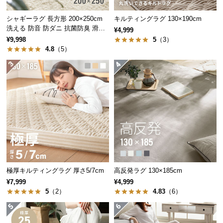
つ
シャギーラグ 長方形 200×250cm
キルティングラグ 130×190cm
い
洗える 防音 防ダニ 抗菌防臭 滑り
¥4,999
て
止め付き
¥9,998
5
（3）
4.8
（5）
開
梱
設
置
サ
ー
ビ
ス
に
つ
極厚キルティングラグ 厚さ5/7cm
高反発ラグ 130×185cm
い
¥7,999
¥4,999
て
5
（2）
4.83
（6）
搬
入