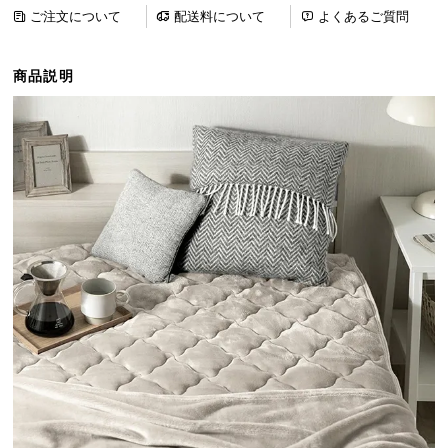
ら
ご注文について
配送料について
よくあるご質問
探
す
商品説明
イ
ン
テ
リ
ア
テ
イ
ス
ト
か
ら
探
す