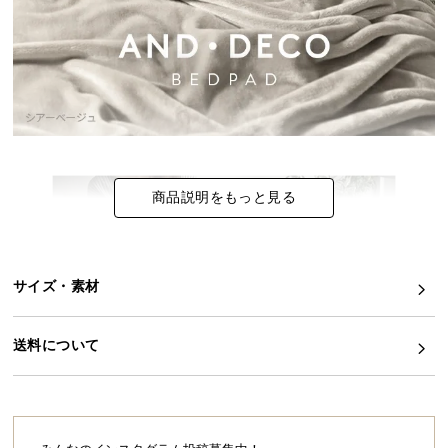
イ
ン
テ
リ
ア
コ
ー
デ
商品説明をもっと見る
ィ
ネ
ー
ト
サイズ・素材
か
ら
送料について
探
す