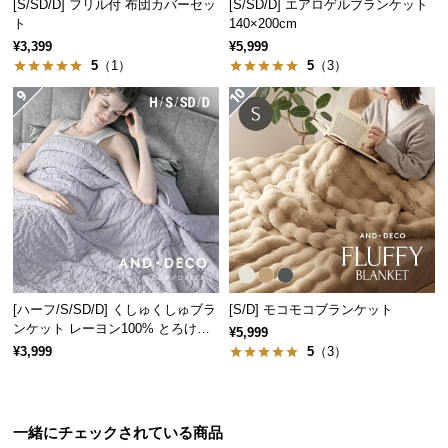
[S/SD/D] フリル付 布団カバーセッ
[S/SD/D] エアロゲルブランケット
サ
ト
140×200cm
ポ
¥3,399
¥5,999
5
（1）
5
（3）
ー
ト
お
知
ら
せ
ブ
[ハーフ/S/SD/D] くしゅくしゅブラ
[S/D] モコモコブランケット
ロ
ンケット レーヨン100% とろける
¥5,999
肌触り
グ
¥3,999
5
（3）
企
一緒にチェックされている商品
業