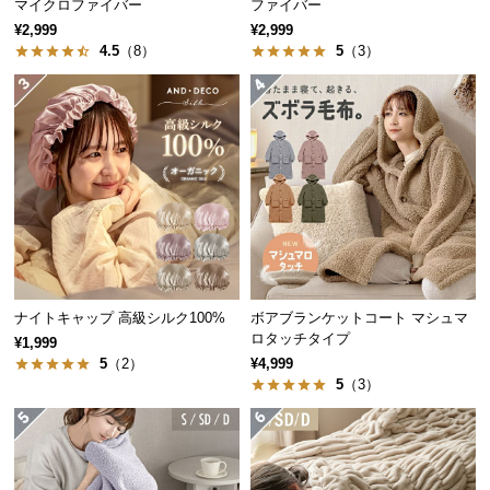
マイクロファイバー
ファイバー
経
¥2,999
¥2,999
路
4.5
（8）
5
（3）
に
つ
い
て
返
品・
キ
ャ
ン
セ
ナイトキャップ 高級シルク100%
ボアブランケットコート マシュマ
ロタッチタイプ
ル
¥1,999
5
（2）
¥4,999
に
5
（3）
つ
い
て