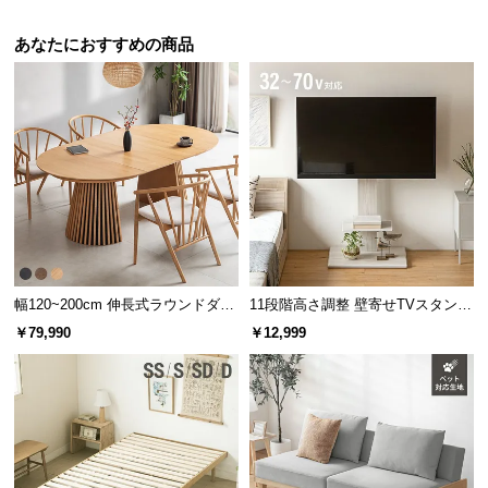
あなたにおすすめの商品
幅120~200cm 伸長式ラウンドダイ
11段階高さ調整 壁寄せTVスタンド
ニングテーブル 6人掛け 天然木突
キャスター付き 上下左右角度調節
￥79,990
￥12,999
板 美しい格子デザイン
機能