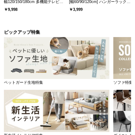
幅120/150/180cm 多機能テレビボ
[幅60/90/120cm] ハンガーラック
ード 木目/石目調 オープン収納・
スチール 4段階高さ調節 サイドフ
￥9,998
￥3,999
引き出し収納付き
ック オープンラック シンプル
ピックアップ特集
ペットガード生地特集
ソファ特集