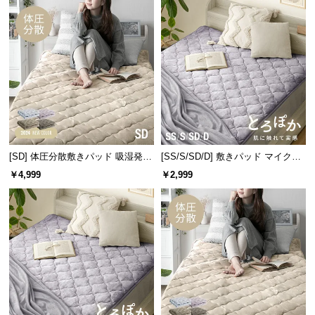
情
報
©
M
O
D
E
R
N
D
[SD] 体圧分散敷きパッド 吸湿発熱
[SS/S/SD/D] 敷きパッド マイクロ
マイクロファイバー
ファイバー
E
￥4,999
￥2,999
C
O
C
o.,
L
t
d.
A