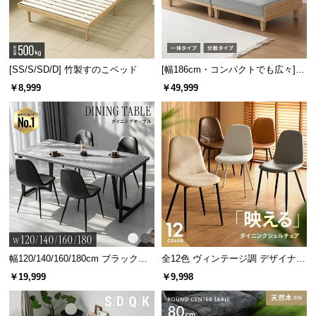
[SS/S/SD/D] 竹製すのこベッド
[幅186cm・コンパクトでも広々] 3
人掛けソファベッド リクライニン
￥8,999
￥49,999
グ 天然木フレーム 北欧
幅120/140/160/180cm ブラックフ
全12色 ヴィンテージ調 デザイナー
レーム ダイニング 大理石調 4人掛
ズシェルチェア
￥19,999
￥9,998
け