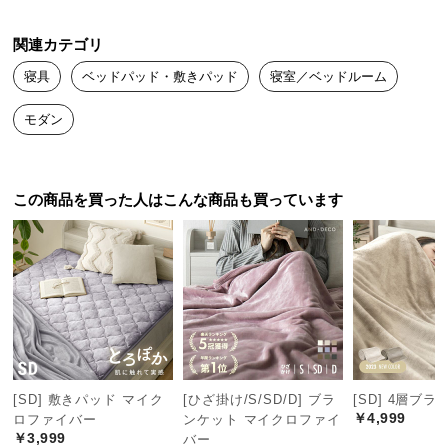
中
型
関連カテゴリ
商
品
寝具
ベッドパッド・敷きパッド
寝室／ベッドルーム
の
モダン
配
送
に
つ
この商品を買った人はこんな商品も買っています
い
て
小
型
商
品
の
[SD] 敷きパッド マイク
[ひざ掛け/S/SD/D] ブラ
[SD] 4層ブ
配
￥4,999
ロファイバー
ンケット マイクロファイ
送
￥3,999
バー
に