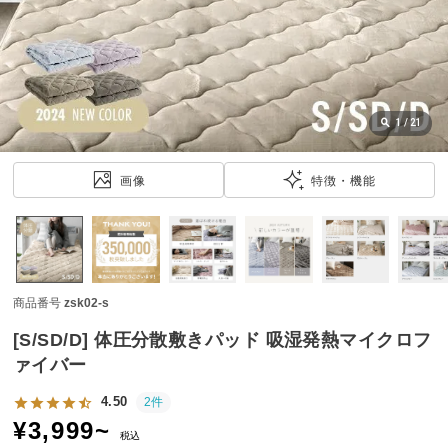
近
チ
ェ
ッ
ク
し
1
/
21
た
ア
画像
特徴・機能
イ
テ
ム
商品番号
zsk02-s
特
集
[S/SD/D] 体圧分散敷きパッド 吸湿発熱マイクロフ
一
ァイバー
覧
4.50
2件
¥
3,999
~
税込
人