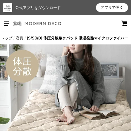
アプリで開く
公式アプリをダウンロード
ログイン
新規会員登録
トップ
寝具
[S/SD/D] 体圧分散敷きパッド 吸湿発熱マイクロファイバー
お
気
に
入
り
ア
イ
テ
ム
最