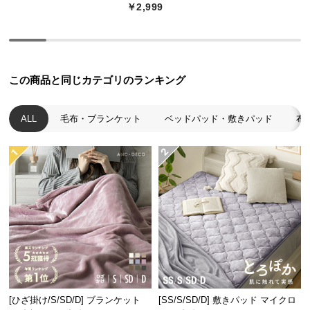
￥2,999
つ
い
て
開
この商品と同じカテゴリのランキング
梱
設
ALL
毛布・ブランケット
ベッドパッド・敷きパッド
布
置
サ
ー
ビ
ス
に
つ
い
て
搬
[ひざ掛け/S/SD/D] ブランケット
[SS/S/SD/D] 敷きパッド マイクロ
入