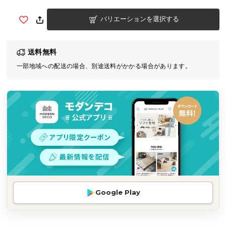
気
バリエーションを選択する
ア
イ
テ
送料無料
ム
一部地域への配送の場合、別途送料がかかる場合があります。
ラ
ン
キ
ン
グ
商
品
カ
テ
Google Play
ゴ
リ
か