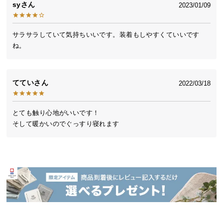
sy
2023/01/09
送
料
に
サラサラしていて気持ちいいです。装着もしやすくていいです
つ
ね。
い
て
ててい
2022/03/18
大
型
商
とても触り心地がいいです！

品
そして暖かいのでぐっすり寝れます
の
配
送
に
つ
い
て