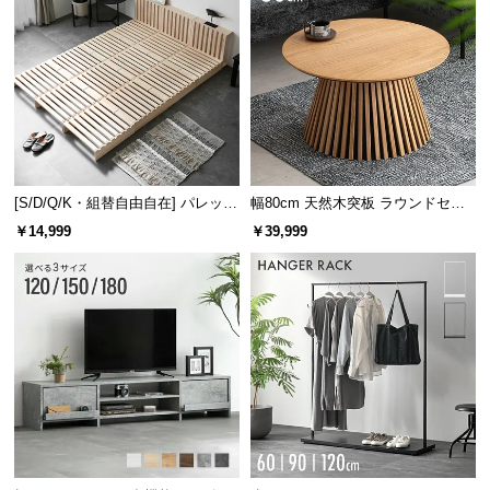
[S/D/Q/K・組替自由自在] パレット
幅80cm 天然木突板 ラウンドセン
ベッド 8/12/16枚セット
ターテーブル 美しい格子デザイン
￥14,999
￥39,999