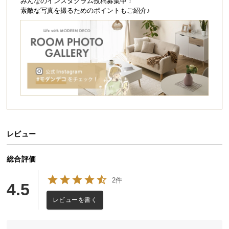
シ
みんなのインスタグラム投稿募集中！
素敵な写真を撮るためのポイントもご紹介♪
ョ
ッ
ピ
ン
グ
ガ
イ
ド
お
支
レビュー
払
い
総合評価
に
つ
2件
4.5
い
レビューを書く
て
配