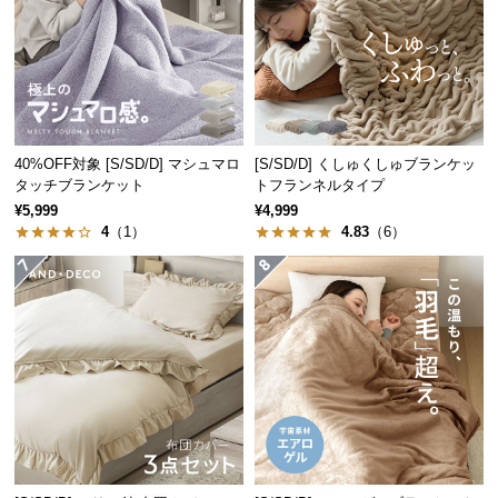
保
証
に
つ
い
て
40%OFF対象 [S/SD/D] マシュマロ
[S/SD/D] くしゅくしゅブランケッ
タッチブランケット
トフランネルタイプ
会
¥5,999
¥4,999
員
4
（1）
4.83
（6）
規
約
に
つ
い
て
お
客
様