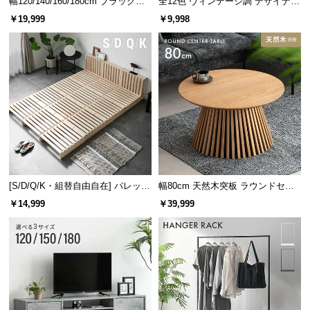
幅120/140/160/180cm ブラックフ
全12色 ヴィンテージ調 デザイナー
レーム ダイニング 大理石調 4人掛
ズシェルチェア
￥19,999
￥9,998
け
[S/D/Q/K・組替自由自在] パレット
幅80cm 天然木突板 ラウンドセン
ベッド 8/12/16枚セット
ターテーブル 美しい格子デザイン
￥14,999
￥39,999