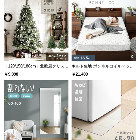
情
報
©
M
O
D
E
R
N
［120/150/180cm］北欧風クリスマ
キルト生地 ボンネルコイルマット
D
スツリー オーナメントセット
レス K
￥9,998
￥21,499
E
C
O
C
o.,
L
t
d.
A