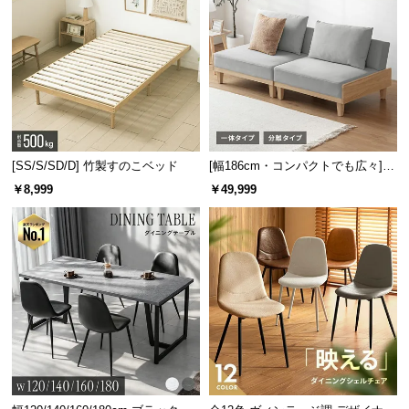
[SS/S/SD/D] 竹製すのこベッド
[幅186cm・コンパクトでも広々] 3
人掛けソファベッド リクライニン
￥8,999
￥49,999
グ 天然木フレーム 北欧