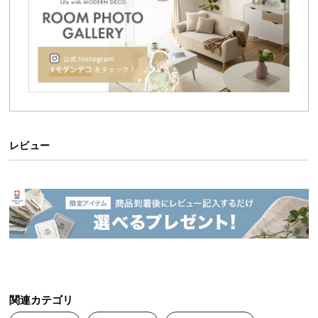
シ
ョ
ッ
ピ
ン
グ
ガ
イ
ド
レビュー
お
支
払
い
に
つ
い
て
関連カテゴリ
配