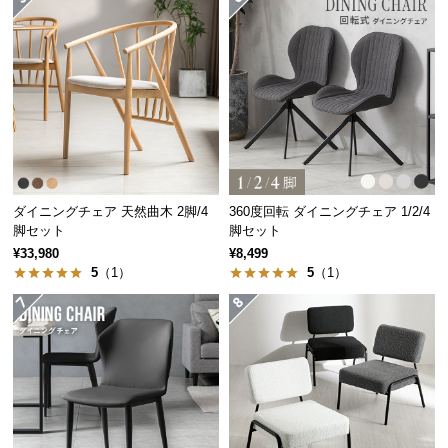
つ
い
て
開
梱
設
置
サ
ダイニングチェア 天然曲木 2脚/4
360度回転 ダイニングチェア 1/2/4
ー
脚セット
脚セット
ビ
¥33,980
¥8,499
5
（1）
5
（1）
ス
に
つ
い
て
搬
入