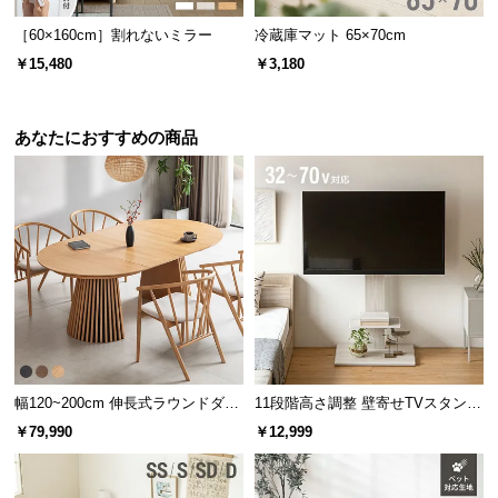
l
l
［60×160cm］割れないミラー
冷蔵庫マット 65×70cm
￥15,480
￥3,180
あなたにおすすめの商品
幅120~200cm 伸長式ラウンドダイ
11段階高さ調整 壁寄せTVスタンド
ニングテーブル 6人掛け 天然木突
キャスター付き 上下左右角度調節
￥79,990
￥12,999
板 美しい格子デザイン
機能