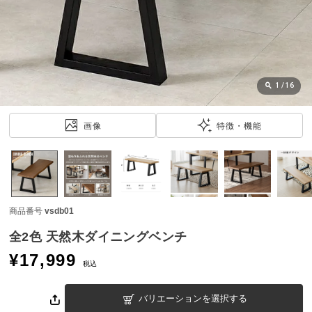
近
チ
ェ
ッ
ク
し
1
/
16
た
ア
画像
特徴・機能
イ
テ
ム
商品番号
vsdb01
特
集
全2色 天然木ダイニングベンチ
一
¥
17,999
覧
税込
バリエーションを選択する
人