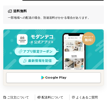
気
送料無料
ア
イ
一部地域への配送の場合、別途送料がかかる場合があります。
テ
ム
ラ
ン
キ
ン
グ
商
Google Play
品
カ
テ
ゴ
ご注文について
配送料について
よくあるご質問
リ
か