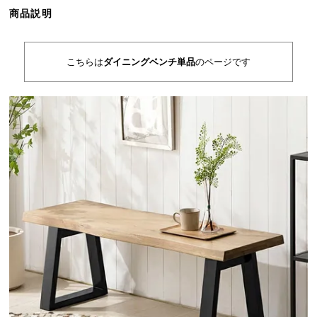
ら
商品説明
探
す
こちらは
ダイニングベンチ単品
のページです
イ
ン
テ
リ
ア
テ
イ
ス
ト
か
ら
探
す