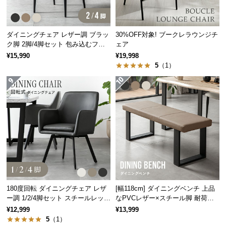
経
路
に
ダイニングチェア レザー調 ブラッ
30%OFF対象! ブークレラウンジチ
つ
ク脚 2脚/4脚セット 包み込むフォ
ェア
い
ルム
¥15,990
¥19,998
て
5
（1）
返
品・
キ
ャ
ン
セ
ル
に
つ
180度回転 ダイニングチェア レザ
[幅118cm] ダイニングベンチ 上品
い
ー調 1/2/4脚セット スチールレッグ
なPVCレザー×スチール脚 耐荷重2
て
ブラック脚
00kg
¥12,999
¥13,999
5
（1）