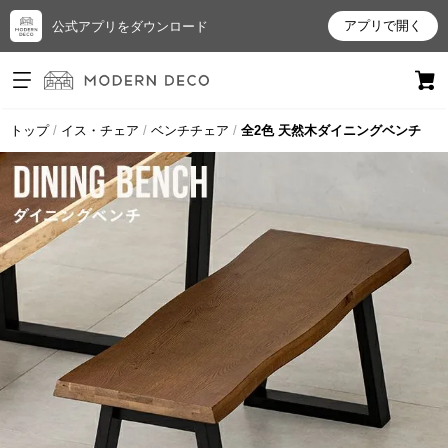
アプリで開く
公式アプリをダウンロード
ログイン
新規会員登録
トップ
イス・チェア
ベンチチェア
全2色 天然木ダイニングベンチ
お
気
に
入
り
ア
イ
テ
ム
最