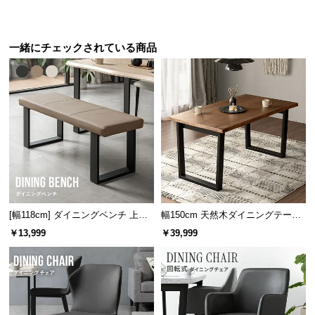
保
証
に
一緒にチェックされている商品
つ
い
て
会
員
規
約
に
つ
い
[幅118cm] ダイニングベンチ 上品
幅150cm 天然木ダイニングテーブ
なPVCレザー×スチール脚 耐荷重2
ル 一枚板デザイン 4人掛け
て
￥13,999
￥39,999
00kg
お
客
様