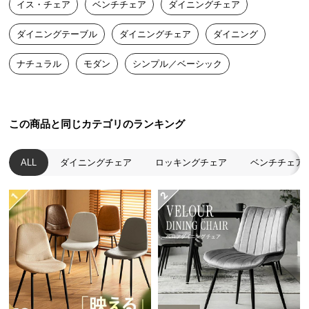
イス・チェア
ベンチチェア
ダイニングチェア
送
料
ダイニングテーブル
ダイニングチェア
ダイニング
に
つ
ナチュラル
モダン
シンプル／ベーシック
い
て
大
この商品と同じカテゴリのランキング
型
商
ALL
ダイニングチェア
ロッキングチェア
ベンチチェア
品
の
配
送
に
つ
い
て