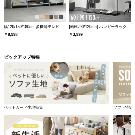
幅120/150/180cm 多機能テレビボ
[幅60/90/120cm] ハンガーラック
ード 木目/石目調 オープン収納・
スチール 4段階高さ調節 サイドフ
￥9,998
￥3,999
引き出し収納付き
ック オープンラック シンプル
ピックアップ特集
ペットガード生地特集
ソファ特集