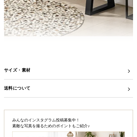
イ
ン
テ
リ
ア
コ
ー
デ
ィ
サイズ・素材
ネ
ー
ト
送料について
か
ら
探
す
みんなのインスタグラム投稿募集中！
素敵な写真を撮るためのポイントもご紹介♪