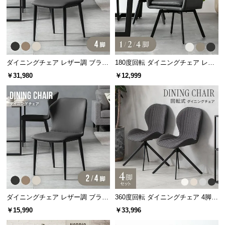
サ
ポ
ー
ト
ダイニングチェア レザー調 ブラッ
180度回転 ダイニングチェア レザ
ク脚 4脚セット 包み込むフォルム
ー調 1/2/4脚セット スチールレッグ
￥31,980
￥12,999
お
ブラック脚
知
ら
せ
ブ
ロ
グ
ダイニングチェア レザー調 ブラッ
360度回転 ダイニングチェア 4脚セ
ク脚 2脚/4脚セット 包み込むフォ
ット
￥15,990
￥33,996
企
ルム
業