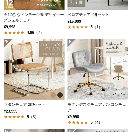
中
型
全12色 ヴィンテージ調 デザイナー
ベロアチェア 2脚セット
商
ズシェルチェア
¥16,999
品
¥9,998
5
（1）
の
4.86
（7）
配
送
に
つ
い
て
小
型
商
品
ラタンチェア 2脚セット
モダンデスクチェア パソコンチェ
ア
の
¥23,999
5
（5）
¥9,998
配
5
（4）
送
に