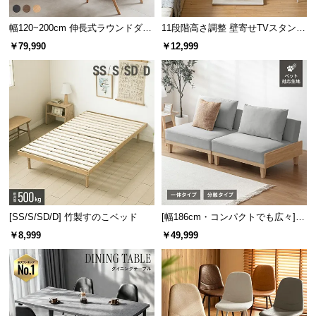
幅120~200cm 伸長式ラウンドダイ
11段階高さ調整 壁寄せTVスタンド
ニングテーブル 6人掛け 天然木突
キャスター付き 上下左右角度調節
￥79,990
￥12,999
板 美しい格子デザイン
機能
[SS/S/SD/D] 竹製すのこベッド
[幅186cm・コンパクトでも広々] 3
人掛けソファベッド リクライニン
￥8,999
￥49,999
グ 天然木フレーム 北欧