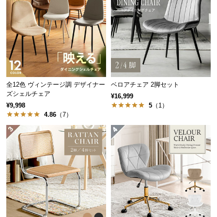
中
型
商
品
の
配
送
に
全12色 ヴィンテージ調 デザイナー
ベロアチェア 2脚セット
つ
ズシェルチェア
¥16,999
い
¥9,998
5
（1）
4.86
（7）
て
小
型
商
品
の
配
送
に