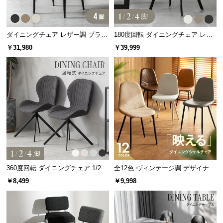
情
報
©
ダイニングチェア レザー調 ブラッ
180度回転 ダイニングチェア レザ
M
ク脚 4脚セット 包み込むフォルム
ー調 4脚セット スチールレッグ ブ
￥31,980
￥39,999
O
ラック脚
D
E
R
N
D
E
C
O
C
o.,
360度回転 ダイニングチェア 1/2/4
全12色 ヴィンテージ調 デザイナー
脚セット
ズシェルチェア
L
￥8,499
￥9,998
t
d.
A