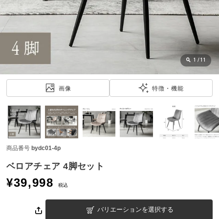
近
チ
ェ
ッ
ク
し
1
/
11
た
ア
画像
特徴・機能
イ
テ
ム
商品番号
bydc01-4p
特
集
ベロアチェア 4脚セット
一
¥
39,998
覧
税込
バリエーションを選択する
人