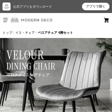
アプリで開く
公式アプリをダウンロード
ログイン
新規会員登録
トップ
イス・チェア
ベロアチェア 4脚セット
お
気
に
入
り
ア
イ
テ
ム
最