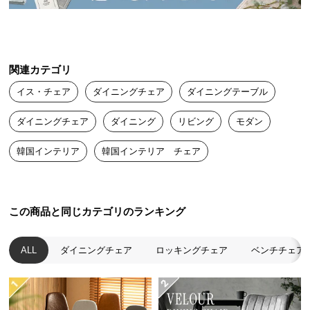
送
料
に
つ
関連カテゴリ
い
て
イス・チェア
ダイニングチェア
ダイニングテーブル
ダイニングチェア
ダイニング
リビング
モダン
大
型
韓国インテリア
韓国インテリア チェア
商
品
の
配
この商品と同じカテゴリのランキング
送
に
ALL
ダイニングチェア
ロッキングチェア
ベンチチェア
つ
い
て