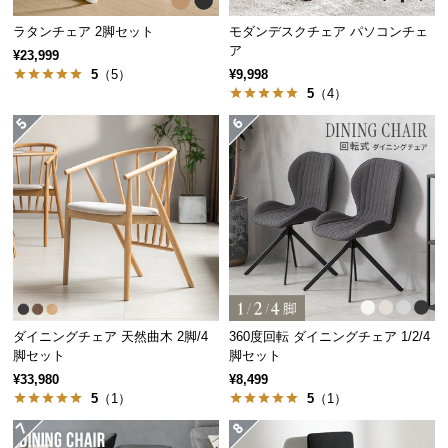
つ
ラタンチェア 2脚セット
モダンデスクチェア パソコンチェ
い
ア
¥23,999
て
5
（5）
¥9,998
5
（4）
開
梱
設
置
サ
ー
ビ
ス
に
つ
ダイニングチェア 天然曲木 2脚/4
360度回転 ダイニングチェア 1/2/4
い
脚セット
脚セット
て
¥33,980
¥8,499
5
（1）
5
（1）
搬
入