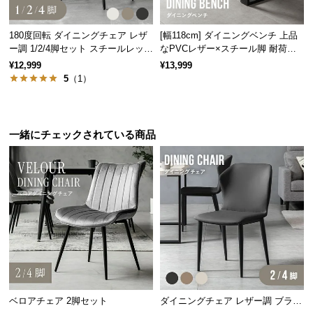
保
証
に
180度回転 ダイニングチェア レザ
[幅118cm] ダイニングベンチ 上品
ー調 1/2/4脚セット スチールレッグ
なPVCレザー×スチール脚 耐荷重2
つ
ブラック脚
00kg
¥12,999
¥13,999
い
5
（1）
て
会
員
一緒にチェックされている商品
規
約
に
つ
い
て
お
客
ベロアチェア 2脚セット
ダイニングチェア レザー調 ブラッ
様