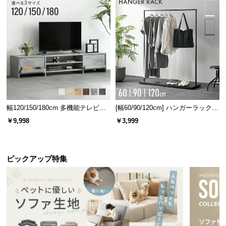
幅120/150/180cm 多機能テレビボ
[幅60/90/120cm] ハンガーラック
ード 木目/石目調 オープン収納・
スチール 4段階高さ調節 サイドフ
￥9,998
￥3,999
引き出し収納付き
ック オープンラック シンプル
ピックアップ特集