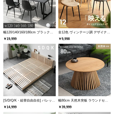
幅120/140/160/180cm ブラックフ
全12色 ヴィンテージ調 デザイナー
レーム ダイニング 大理石調 4人掛
ズシェルチェア
￥19,999
￥9,998
け
[S/D/Q/K・組替自由自在] パレット
幅80cm 天然木突板 ラウンドセン
ベッド 8/12/16枚セット
ターテーブル 美しい格子デザイン
￥14,999
￥39,999