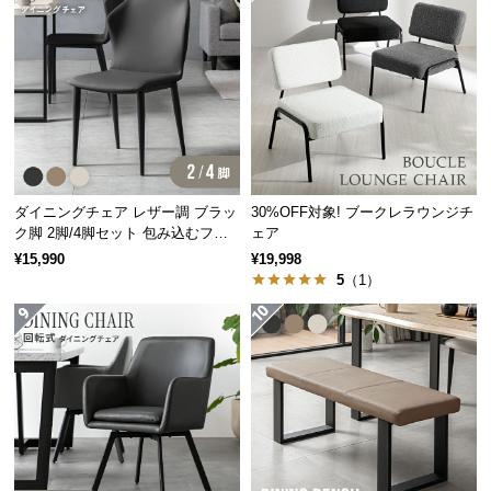
経
路
に
つ
い
て
返
ダイニングチェア レザー調 ブラッ
30%OFF対象! ブークレラウンジチ
品・
ク脚 2脚/4脚セット 包み込むフォ
ェア
キ
ルム
¥15,990
¥19,998
ャ
5
（1）
ン
セ
ル
に
つ
い
て