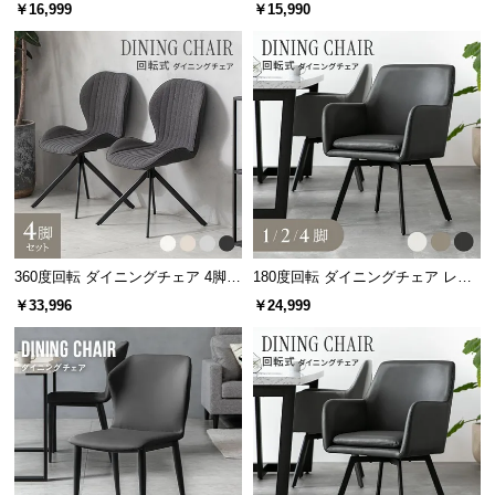
ク脚 2脚/4脚セット 包み込むフォ
￥16,999
￥15,990
サ
ルム
ポ
ー
ト
お
知
ら
せ
360度回転 ダイニングチェア 4脚セ
180度回転 ダイニングチェア レザ
ット
ー調 2脚セット スチールレッグ ブ
￥33,996
￥24,999
ラック脚
ブ
ロ
グ
企
業