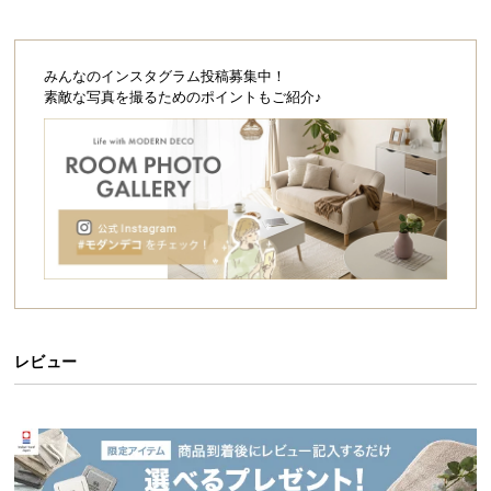
シ
ョ
ッ
みんなのインスタグラム投稿募集中！
ピ
素敵な写真を撮るためのポイントもご紹介♪
ン
グ
ガ
イ
ド
お
支
払
い
に
レビュー
つ
い
て
配