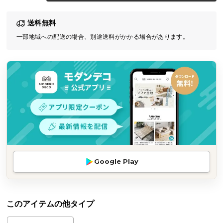
気
送料無料
ア
イ
一部地域への配送の場合、別途送料がかかる場合があります。
テ
ム
ラ
ン
キ
ン
グ
商
Google Play
品
カ
テ
ゴ
このアイテムの他タイプ
リ
か