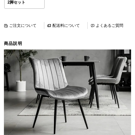
2脚セット
ら
探
す
ご注文について
配送料について
よくあるご質問
イ
商品説明
ン
テ
リ
ア
テ
イ
ス
ト
か
ら
探
す