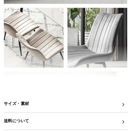
イ
ン
テ
リ
ア
コ
ー
デ
ィ
ネ
ー
ト
か
ら
サイズ・素材
探
す
送料について