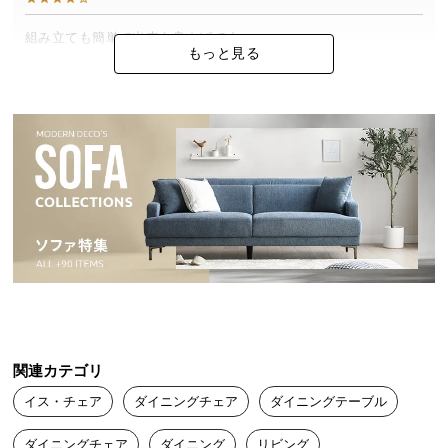
中
型
組み立ても簡単で出来も良さげです

もっと見る
商
素材も色合いも想像通りでした
品
の
配
送
に
つ
い
て
小
型
商
品
関連カテゴリ
の
配
イス・チェア
ダイニングチェア
ダイニングテーブル
送
ダイニングチェア
ダイニング
リビング
に