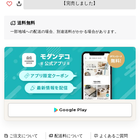
【完売しました】
気
ア
イ
送料無料
テ
一部地域への配送の場合、別途送料がかかる場合があります。
ム
ラ
ン
キ
ン
グ
商
品
カ
Google Play
テ
ゴ
リ
ご注文について
配送料について
よくあるご質問
か