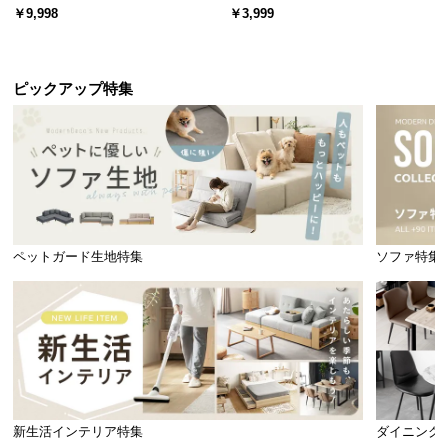
ード 木目/石目調 オープン収納・
スチール 4段階高さ調節 サイドフ
￥9,998
￥3,999
引き出し収納付き
ック オープンラック シンプル
ピックアップ特集
ペットガード生地特集
ソファ特集
新生活インテリア特集
ダイニング