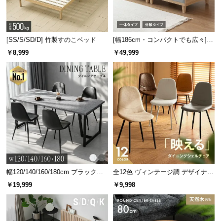
[SS/S/SD/D] 竹製すのこベッド
[幅186cm・コンパクトでも広々] 3
人掛けソファベッド リクライニン
￥8,999
￥49,999
グ 天然木フレーム 北欧
幅120/140/160/180cm ブラックフ
全12色 ヴィンテージ調 デザイナー
レーム ダイニング 大理石調 4人掛
ズシェルチェア
￥19,999
￥9,998
け