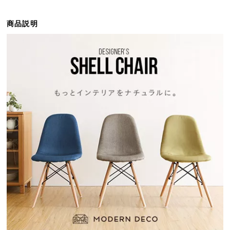
ら
探
商品説明
す
イ
ン
テ
リ
ア
テ
イ
ス
ト
か
ら
探
す