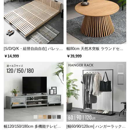
[S/D/Q/K・組替自由自在] パレット
幅80cm 天然木突板 ラウンドセン
ベッド 8/12/16枚セット
ターテーブル 美しい格子デザイン
￥14,999
￥39,999
幅120/150/180cm 多機能テレビボ
[幅60/90/120cm] ハンガーラック