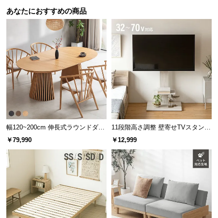
あなたにおすすめの商品
幅120~200cm 伸長式ラウンドダイ
11段階高さ調整 壁寄せTVスタンド
ニングテーブル 6人掛け 天然木突
キャスター付き 上下左右角度調節
￥79,990
￥12,999
板 美しい格子デザイン
機能