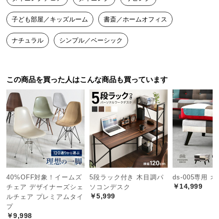
つ
子ども部屋／キッズルーム
書斎／ホームオフィス
い
て
ナチュラル
シンプル／ベーシック
開
梱
設
この商品を買った人はこんな商品も買っています
置
サ
ー
ビ
ス
に
つ
い
40%OFF対象！イームズ
5段ラック付き 木目調パ
ds-005専用 
て
￥14,999
チェア デザイナーズシェ
ソコンデスク
￥5,999
ルチェア プレミアムタイ
搬
プ
入
￥9,998