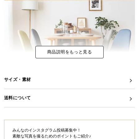
イ
ン
テ
リ
ア
コ
商品説明をもっと見る
ー
デ
ィ
ネ
サイズ・素材
ー
ト
か
送料について
ら
探
す
みんなのインスタグラム投稿募集中！
素敵な写真を撮るためのポイントもご紹介♪