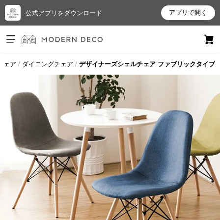
アプリで開く
公式アプリをダウンロード
ログイン
新規会員登録
チェア
ダイニングチェア
デザイナーズシェルチェア ファブリックタイプ
お
気
に
入
り
ア
イ
テ
ム
最