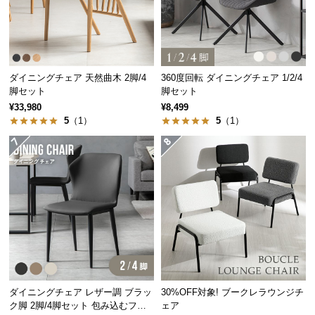
サ
ポ
ー
ト
ダイニングチェア 天然曲木 2脚/4
360度回転 ダイニングチェア 1/2/4
脚セット
脚セット
¥33,980
¥8,499
お
5
（1）
5
（1）
知
ら
せ
ブ
ロ
グ
ダイニングチェア レザー調 ブラッ
30%OFF対象! ブークレラウンジチ
企
ク脚 2脚/4脚セット 包み込むフォ
ェア
業