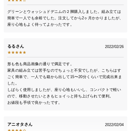
送
料
グリーンとウォッシュドデニムの２脚購入しました。組み立ては
簡単で一人でも余裕でした。注文してから2ヶ月かかりましたが、
に
座り心地もよく待ってよかったです。
つ
い
て
るる
2022/02/26
大
型
形も色も商品画像の通りで満足です。

商
家具の組み立ては苦手なのでちょっと不安でしたが、こちらはす
品
ごく簡単で、一人でも箱から出して15〜20分くらいで完成出来ま
の
した。

配
しばらく使用しましたが、座り心地もいいし、コンパクトで軽い
送
ので、移動させたいときもヒョイっと持ち上げられて便利。

に
お値段も手頃で良かったです。
つ
い
て
アニオタ
2022/02/04