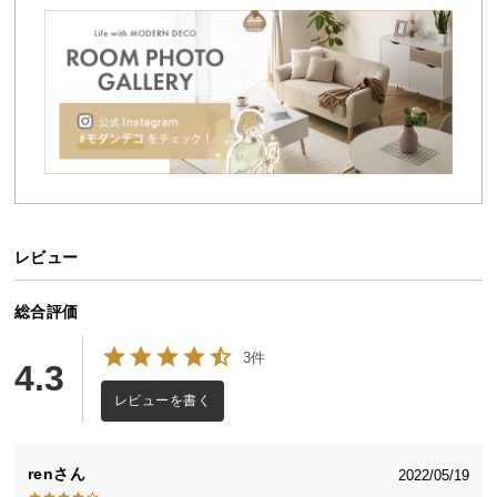
シ
ョ
ッ
ピ
ン
グ
ガ
イ
ド
レビュー
お
支
払
総合評価
い
3件
に
4.3
つ
レビューを書く
い
て
ren
2022/05/19
配