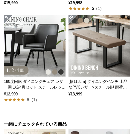
ルム
情
¥15,990
¥19,998
報
5
（1）
©
M
O
D
E
R
N
D
E
C
180度回転 ダイニングチェア レザ
[幅118cm] ダイニングベンチ 上品
O
ー調 1/2/4脚セット スチールレッグ
なPVCレザー×スチール脚 耐荷重2
ブラック脚
00kg
C
¥12,999
¥13,999
5
（1）
o.,
L
t
d.
一緒にチェックされている商品
A