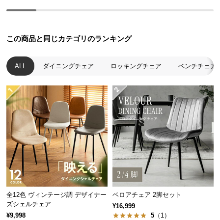
経
路
に
この商品と同じカテゴリのランキング
つ
い
て
ALL
ダイニングチェア
ロッキングチェア
ベンチチェア
返
品・
キ
ャ
ン
セ
ル
に
つ
い
全12色 ヴィンテージ調 デザイナー
ベロアチェア 2脚セット
て
ズシェルチェア
¥16,999
¥9,998
5
（1）