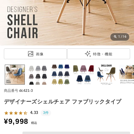
近
チ
ェ
ッ
ク
し
1
/
16
た
ア
画像
特徴・機能
イ
テ
ム
商品番号
dc421-3
特
集
デザイナーズシェルチェア ファブリックタイプ
一
覧
4.33
3件
¥
9,998
税込
人