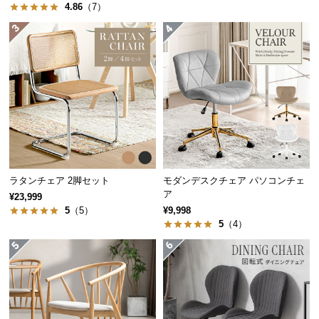
保
4.86
（7）
証
に
つ
い
て
会
員
規
約
ラタンチェア 2脚セット
モダンデスクチェア パソコンチェ
に
ア
¥23,999
つ
5
（5）
¥9,998
い
5
（4）
て
お
客
様