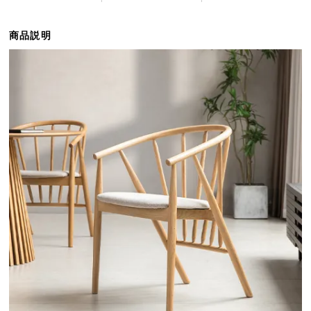
ら
探
商品説明
す
イ
ン
テ
リ
ア
テ
イ
ス
ト
か
ら
探
す