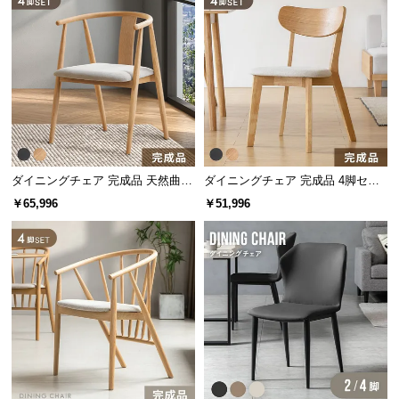
情
報
©
M
O
D
E
R
N
ダイニングチェア 完成品 天然曲木
ダイニングチェア 完成品 4脚セッ
4脚セット
ト
D
￥65,996
￥51,996
E
C
O
C
o.,
L
t
d.
A