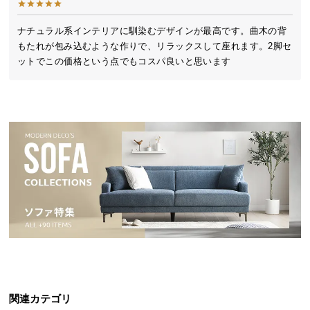
送
料
ナチュラル系インテリアに馴染むデザインが最高です。曲木の背
に
もたれが包み込むような作りで、リラックスして座れます。2脚セ
つ
ットでこの価格という点でもコスパ良いと思います
い
て
大
型
商
品
の
配
送
に
つ
い
て
関連カテゴリ