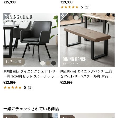
ルム
¥15,990
¥19,998
サ
5
（1）
ポ
ー
ト
お
知
ら
せ
180度回転 ダイニングチェア レザ
[幅118cm] ダイニングベンチ 上品
ー調 1/2/4脚セット スチールレッグ
なPVCレザー×スチール脚 耐荷重2
ブ
ブラック脚
00kg
¥12,999
¥13,999
ロ
5
（1）
グ
一緒にチェックされている商品
企
業