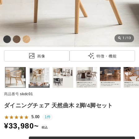
近
チ
ェ
ッ
ク
し
1
/
13
た
ア
画像
特徴・機能
イ
テ
ム
商品番号
skdc01
特
集
ダイニングチェア 天然曲木 2脚/4脚セット
一
覧
5.00
1件
¥
33,980
~
税込
人