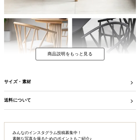
イ
ン
テ
リ
ア
コ
ー
商品説明をもっと見る
デ
ィ
ネ
サイズ・素材
ー
ト
か
送料について
ら
探
す
みんなのインスタグラム投稿募集中！
素敵な写真を撮るためのポイントもご紹介♪