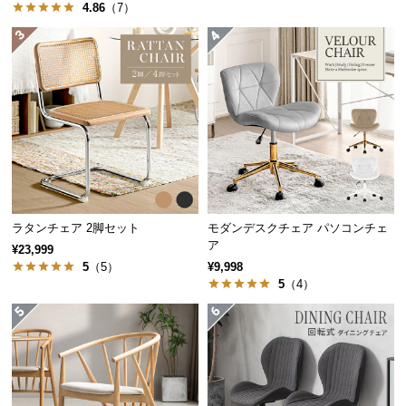
4.86
（7）
経
路
に
つ
い
て
返
品・
キ
ャ
ラタンチェア 2脚セット
モダンデスクチェア パソコンチェ
ン
ア
¥23,999
セ
5
（5）
¥9,998
ル
5
（4）
に
つ
い
て