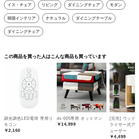
中
イス・チェア
リビング
ダイニングチェア
モダン
型
商
韓国インテリア
ナチュラル
ダイニングテーブル
品
の
ダイニングチェア
配
送
に
この商品を買った人はこんな商品も買っています
つ
い
て
小
型
商
品
の
調光調色LED電球 専用リ
ds-005専用 オットマン
[完売] ウッド
￥14,999
配
モコン
ライザー式ア
￥2,160
ューザー
送
￥4,499
に