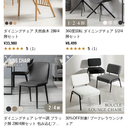
保
証
に
つ
い
ダイニングチェア 天然曲木 2脚/4
360度回転 ダイニングチェア 1/2/4
て
脚セット
脚セット
¥33,980
¥8,499
会
5
（1）
5
（1）
員
規
約
に
つ
い
て
お
ダイニングチェア レザー調 ブラッ
30%OFF対象! ブークレラウンジチ
客
ク脚 2脚/4脚セット 包み込むフォ
ェア
様