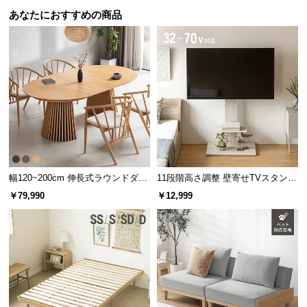
あなたにおすすめの商品
幅120~200cm 伸長式ラウンドダイ
11段階高さ調整 壁寄せTVスタンド
ニングテーブル 6人掛け 天然木突
キャスター付き 上下左右角度調節
￥79,990
￥12,999
板 美しい格子デザイン
機能