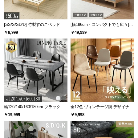
[SS/S/SD/D] 竹製すのこベッド
[幅186cm・コンパクトでも広々] 3
人掛けソファベッド リクライニン
￥8,999
￥49,999
グ 天然木フレーム 北欧
幅120/140/160/180cm ブラックフ
全12色 ヴィンテージ調 デザイナー
レーム ダイニング 大理石調 4人掛
ズシェルチェア
￥19,999
￥9,998
け