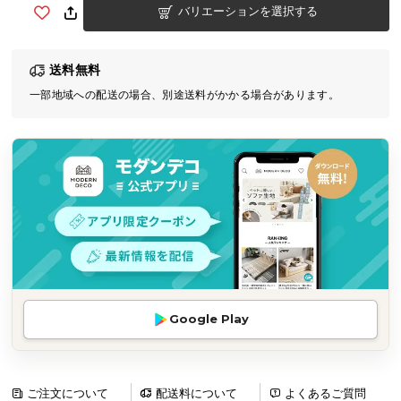
バリエーションを選択する
気
ア
イ
送料無料
テ
一部地域への配送の場合、別途送料がかかる場合があります。
ム
ラ
ン
キ
ン
グ
商
品
カ
Google Play
テ
ゴ
リ
か
ご注文について
配送料について
よくあるご質問