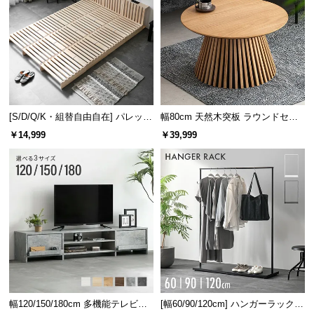
[S/D/Q/K・組替自由自在] パレット
幅80cm 天然木突板 ラウンドセン
ベッド 8/12/16枚セット
ターテーブル 美しい格子デザイン
￥14,999
￥39,999
幅120/150/180cm 多機能テレビボ
[幅60/90/120cm] ハンガーラック