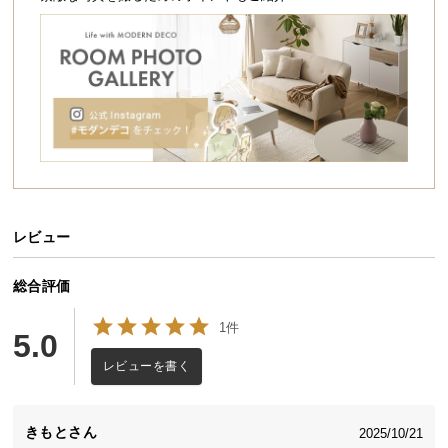
シ
ョ
ッ
ピ
ン
グ
ガ
イ
ド
お
レビュー
支
払
総合評価
い
に
1件
5.0
つ
レビューを書く
い
て
きもと
2025/10/21
配