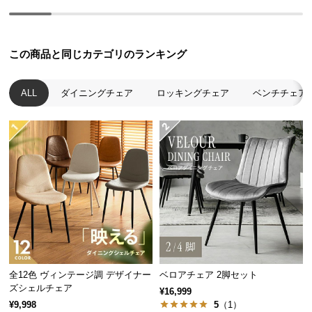
つ
い
て
この商品と同じカテゴリのランキング
開
ALL
ダイニングチェア
ロッキングチェア
ベンチチェア
梱
設
置
サ
ー
ビ
ス
に
つ
い
て
全12色 ヴィンテージ調 デザイナー
ベロアチェア 2脚セット
ズシェルチェア
搬
¥16,999
¥9,998
5
（1）
入