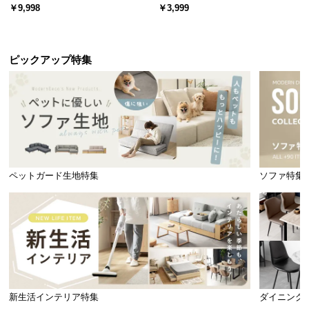
ード 木目/石目調 オープン収納・
スチール 4段階高さ調節 サイドフ
￥9,998
￥3,999
引き出し収納付き
ック オープンラック シンプル
ピックアップ特集
ペットガード生地特集
ソファ特集
新生活インテリア特集
ダイニング