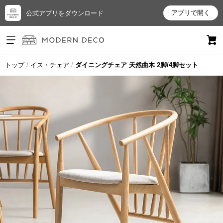
アプリで開く
公式アプリをダウンロード
ログイン
新規会員登録
トップ
イス・チェア
ダイニングチェア 天然曲木 2脚/4脚セット
お
気
に
入
り
ア
イ
テ
ム
最