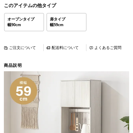
ら
このアイテムの他タイプ
探
す
オープンタイプ
扉タイプ
幅90cm
幅59cm
イ
ン
ご注文について
配送料について
よくあるご質問
テ
リ
商品説明
ア
テ
イ
ス
ト
か
ら
探
す