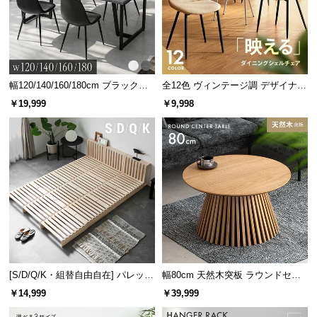
幅120/140/160/180cm ブラックフ
全12色 ヴィンテージ調 デザイナー
レーム ダイニング 大理石調 4人掛
ズシェルチェア
￥19,999
￥9,998
け
[S/D/Q/K・組替自由自在] パレット
幅80cm 天然木突板 ラウンドセン
ベッド 8/12/16枚セット
ターテーブル 美しい格子デザイン
￥14,999
￥39,999