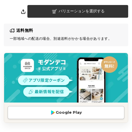
気
バリエーションを選択する
ア
イ
テ
送料無料
ム
一部地域への配送の場合、別途送料がかかる場合があります。
ラ
ン
キ
ン
グ
商
品
カ
テ
Google Play
ゴ
リ
か