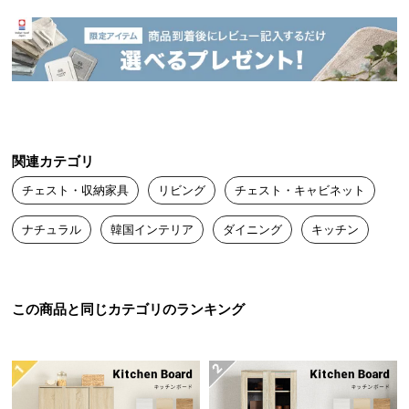
送
料
に
つ
い
て
関連カテゴリ
大
型
チェスト・収納家具
リビング
チェスト・キャビネット
商
品
ナチュラル
韓国インテリア
ダイニング
キッチン
の
配
送
この商品と同じカテゴリのランキング
に
つ
い
て