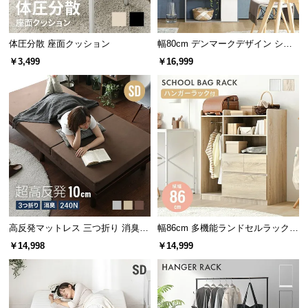
情
報
©
体圧分散 座面クッション
幅80cm デンマークデザイン シェ
ルフ
M
￥3,499
￥16,999
O
D
E
R
N
D
E
C
O
C
高反発マットレス 三つ折り 消臭
幅86cm 多機能ランドセルラック
o.,
高密度ハード 厚さ10cm SD
ハンガーラック付き
￥14,998
￥14,999
L
t
d.
A