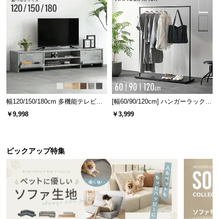
幅120/150/180cm 多機能テレビボ
[幅60/90/120cm] ハンガーラック
ード 木目/石目調 オープン収納・
スチール 4段階高さ調節 サイドフ
￥9,998
￥3,999
引き出し収納付き
ック オープンラック シンプル
ピックアップ特集