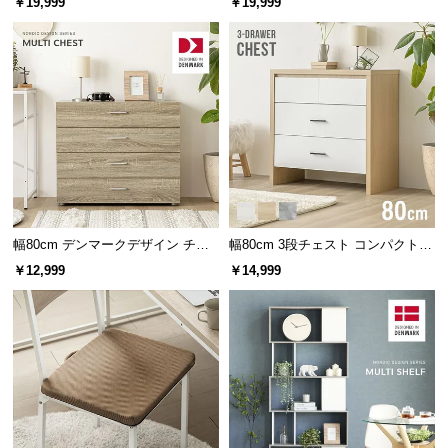
￥19,999
￥19,999
イアウト自在
イアウト自在
サ
ポ
ー
ト
お
知
ら
せ
幅80cm デンマークデザイン チェ
幅80cm 3段チェスト コンパクトで
スト
もたっぷり収納 木目調/モルタル調
￥12,999
￥14,999
ブ
ロ
グ
企
業