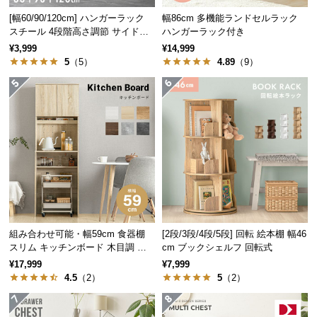
つ
[幅60/90/120cm] ハンガーラック
幅86cm 多機能ランドセルラック
い
スチール 4段階高さ調節 サイドフ
ハンガーラック付き
ック オープンラック シンプル
て
¥3,999
¥14,999
5
（5）
4.89
（9）
開
梱
設
置
サ
ー
ビ
ス
に
つ
組み合わせ可能・幅59cm 食器棚
[2段/3段/4段/5段] 回転 絵本棚 幅46
い
スリム キッチンボード 木目調 レ
cm ブックシェルフ 回転式
て
イアウト自在
¥17,999
¥7,999
4.5
（2）
5
（2）
搬
入