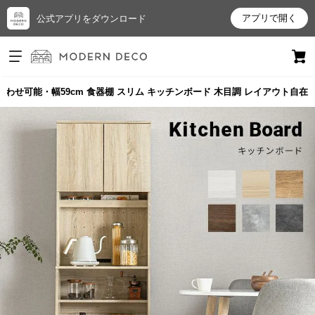
アプリで開く
公式アプリをダウンロード
ログイン
新規会員登録
わせ可能・幅59cm 食器棚 スリム キッチンボード 木目調 レイアウト自在
お
気
に
入
り
ア
イ
テ
ム
最