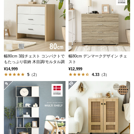
経
路
Aタイプはこちら
Bタイプはこちら
Cタイプはこちら
に
つ
い
て
返
幅80cm 3段チェスト コンパクトで
幅80cm デンマークデザイン チェ
品・
もたっぷり収納 木目調/モルタル調
スト
キ
¥14,999
¥12,999
ャ
5
（2）
4.33
（3）
ン
セ
ル
に
つ
い
て