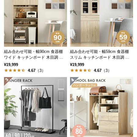
中
型
商
品
の
配
送
組み合わせ可能・幅90cm 食器棚
組み合わせ可能・幅59cm 食器棚
に
ワイド キッチンボード 木目調 レ
スリム キッチンボード 木目調 レ
つ
イアウト自在
イアウト自在
¥19,999
¥19,999
い
4.67
（3）
4.67
（3）
て
小
型
商
品
の
配
送
に