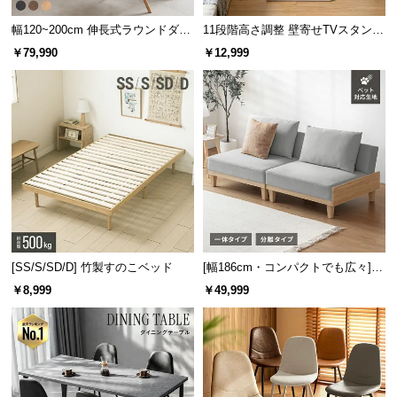
幅120~200cm 伸長式ラウンドダイ
11段階高さ調整 壁寄せTVスタンド
ニングテーブル 6人掛け 天然木突
キャスター付き 上下左右角度調節
￥79,990
￥12,999
板 美しい格子デザイン
機能
[SS/S/SD/D] 竹製すのこベッド
[幅186cm・コンパクトでも広々] 3
人掛けソファベッド リクライニン
￥8,999
￥49,999
グ 天然木フレーム 北欧