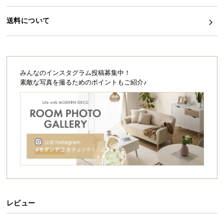
シ
ョ
送料について
ッ
ピ
ン
グ
ガ
みんなのインスタグラム投稿募集中！
イ
素敵な写真を撮るためのポイントもご紹介♪
ド
お
支
払
い
に
つ
い
て
レビュー
配