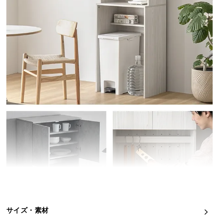
イ
ン
テ
リ
ア
コ
ー
デ
ィ
ネ
ー
ト
か
ら
探
す
サイズ・素材