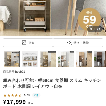
近
チ
ェ
ッ
ク
し
1
/
20
た
ア
画像
特徴・機能
イ
テ
ム
商品番号
hvcb01
特
集
組み合わせ可能・幅59cm 食器棚 スリム キッチン
一
ボード 木目調 レイアウト自在
覧
4.50
2件
¥
17,999
税込
人