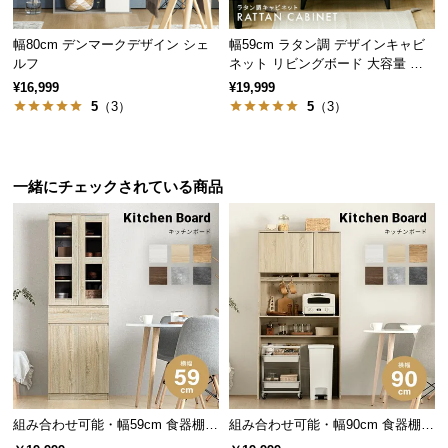
保
証
幅80cm デンマークデザイン シェ
幅59cm ラタン調 デザインキャビ
に
ルフ
ネット リビングボード 大容量 可
つ
動棚
¥16,999
¥19,999
い
5
（3）
5
（3）
て
会
一緒にチェックされている商品
員
規
約
に
つ
い
て
お
客
組み合わせ可能・幅59cm 食器棚
組み合わせ可能・幅90cm 食器棚
スリム キッチンボード 木目調 レ
ワイド キッチンボード 木目調 レ
様