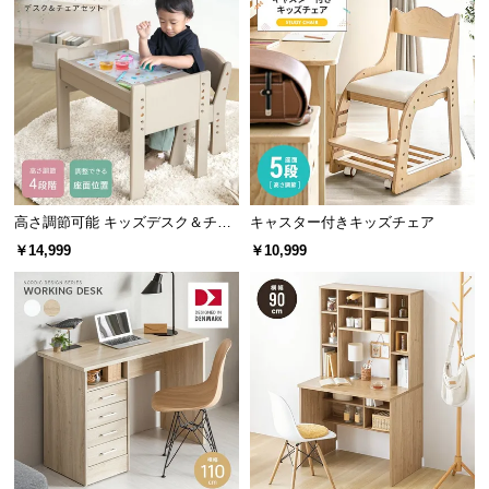
サ
ポ
ー
ト
お
知
高さ調節可能 キッズデスク＆チェ
キャスター付きキッズチェア
ら
アセット
￥14,999
￥10,999
せ
ブ
ロ
グ
企
業