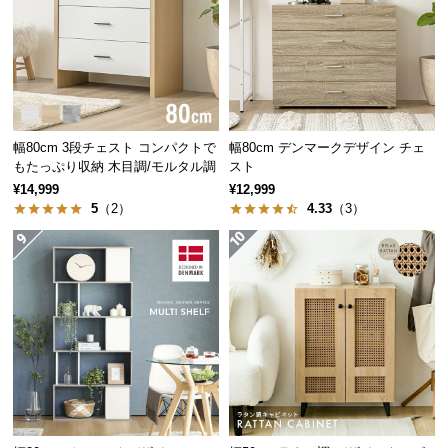
経
路
に
つ
い
て
幅80cm 3段チェスト コンパクトで
幅80cm デンマークデザイン チェ
もたっぷり収納 木目調/モルタル調
スト
返
¥14,999
¥12,999
品・
5
（2）
4.33
（3）
キ
ャ
ン
セ
ル
に
つ
い
て