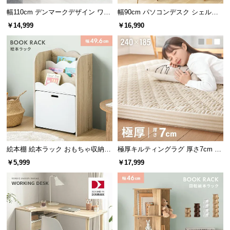
情
幅110cm デンマークデザイン ワー
幅90cm パソコンデスク シェルフ
報
クデスク
付き
￥14,999
￥16,990
©
M
O
D
E
R
N
D
E
C
絵本棚 絵本ラック おもちゃ収納
極厚キルティングラグ 厚さ7cm 24
O
絵本本棚
0×185cm
C
￥5,999
￥17,999
o.,
L
t
d.
A