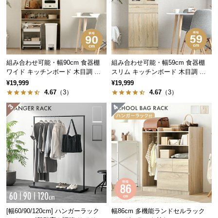
中
型
商
品
の
配
組み合わせ可能・幅90cm 食器棚
組み合わせ可能・幅59cm 食器棚
送
ワイド キッチンボード 木目調 レ
スリム キッチンボード 木目調 レ
イアウト自在
イアウト自在
に
¥19,999
¥19,999
4.67
（3）
4.67
（3）
つ
い
て
小
型
商
品
の
配
送
[幅60/90/120cm] ハンガーラック
幅86cm 多機能ランドセルラック
に