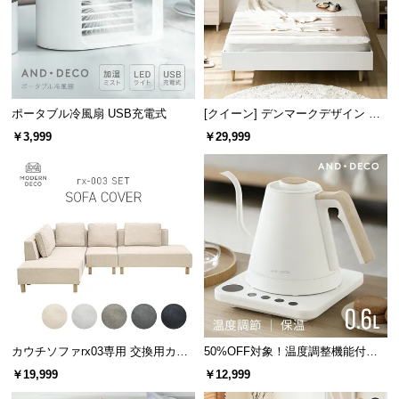
l
l
ポータブル冷風扇 USB充電式
[クイーン] デンマークデザイン ベ
ッドフレーム 木目調
￥3,999
￥29,999
カウチソファrx03専用 交換用カバ
50%OFF対象！温度調整機能付き
ー
電気ケトル
￥19,999
￥12,999