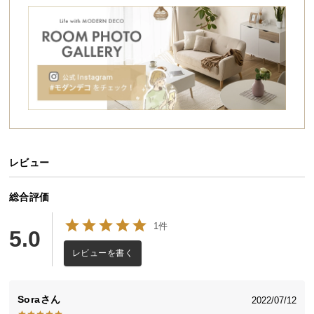
シ
ョ
ッ
ピ
ン
グ
ガ
イ
ド
レビュー
お
支
払
総合評価
い
1件
に
5.0
つ
レビューを書く
い
て
Sora
2022/07/12
配