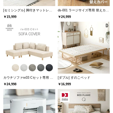
情
報
[セミシングル] 脚付きマットレス
ds-001 ラージサイズ専用 替えカバ
極厚20cm ボンネルコイル
ー
©
￥15,999
￥24,999
M
O
D
E
R
N
D
E
C
O
カウチソファrx03 Cセット専用 交
[ダブル] すのこベッド
C
換用カバー カウチ+2P+オットマン
￥24,998
￥16,999
o.,
L
t
d.
A