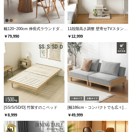
幅120~200cm 伸長式ラウンドダイ
11段階高さ調整 壁寄せTVスタンド
ニングテーブル 6人掛け 天然木突
キャスター付き 上下左右角度調節
￥79,990
￥12,999
板 美しい格子デザイン
機能
[SS/S/SD/D] 竹製すのこベッド
[幅186cm・コンパクトでも広々] 3
人掛けソファベッド リクライニン
￥8,999
￥49,999
グ 天然木フレーム 北欧