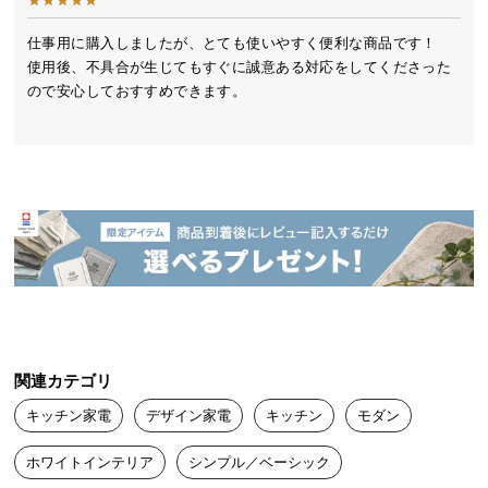
送
料
仕事用に購入しましたが、とても使いやすく便利な商品です！

使用後、不具合が生じてもすぐに誠意ある対応をしてくださった
に
ので安心しておすすめできます。

つ
い
て
大
型
商
品
の
配
送
に
関連カテゴリ
つ
キッチン家電
デザイン家電
キッチン
モダン
い
て
ホワイトインテリア
シンプル／ベーシック