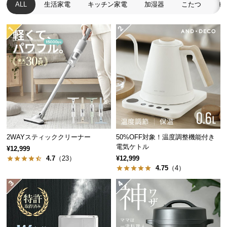
ALL
生活家電
キッチン家電
加湿器
こたつ
ヒ
つ
い
て
開
梱
設
置
サ
ー
ビ
2WAYスティッククリーナー
50%OFF対象！温度調整機能付き
ス
電気ケトル
¥12,999
に
4.7
（23）
¥12,999
つ
4.75
（4）
い
て
搬
入