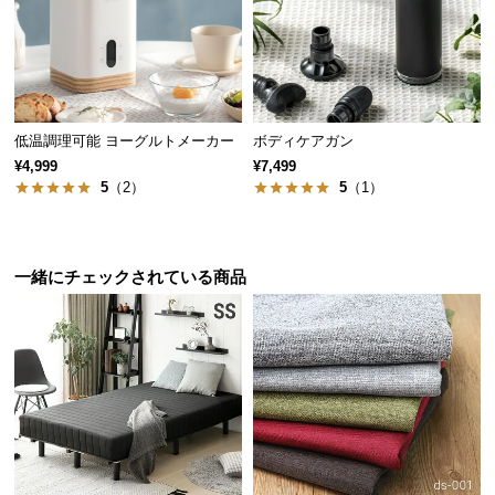
サ
ポ
ー
ト
低温調理可能 ヨーグルトメーカー
ボディケアガン
¥4,999
¥7,499
お
5
（2）
5
（1）
知
ら
せ
一緒にチェックされている商品
ブ
ロ
グ
企
業