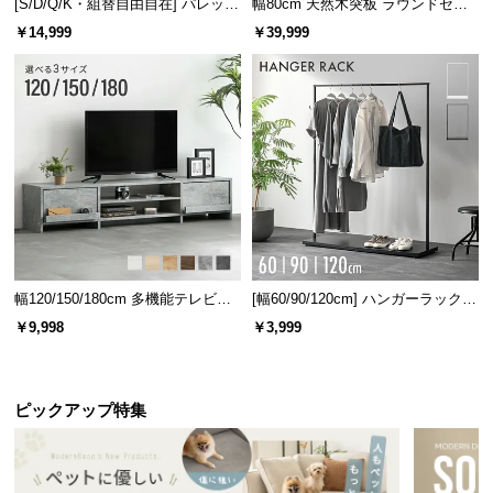
[S/D/Q/K・組替自由自在] パレット
幅80cm 天然木突板 ラウンドセン
ベッド 8/12/16枚セット
ターテーブル 美しい格子デザイン
￥14,999
￥39,999
幅120/150/180cm 多機能テレビボ
[幅60/90/120cm] ハンガーラック
ード 木目/石目調 オープン収納・
スチール 4段階高さ調節 サイドフ
￥9,998
￥3,999
引き出し収納付き
ック オープンラック シンプル
ピックアップ特集