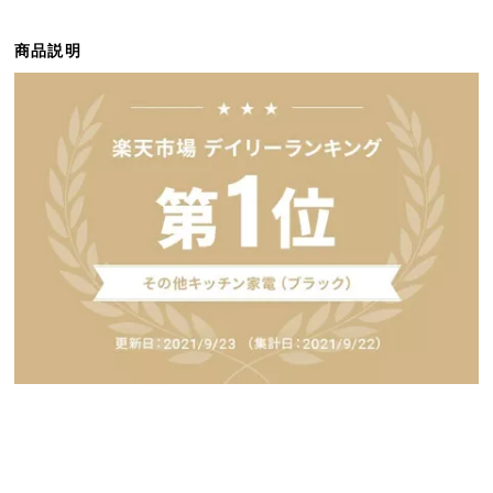
ら
探
商品説明
す
イ
ン
テ
リ
ア
テ
イ
ス
ト
か
ら
探
す