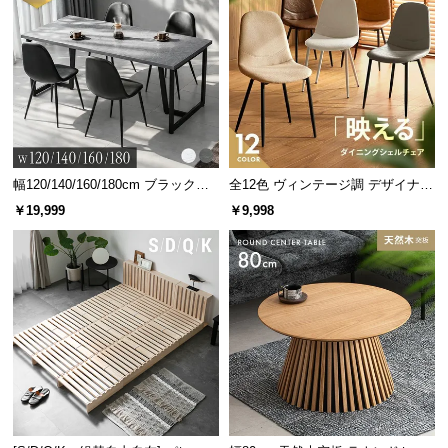
幅120/140/160/180cm ブラックフ
全12色 ヴィンテージ調 デザイナー
レーム ダイニング 大理石調 4人掛
ズシェルチェア
￥19,999
￥9,998
け