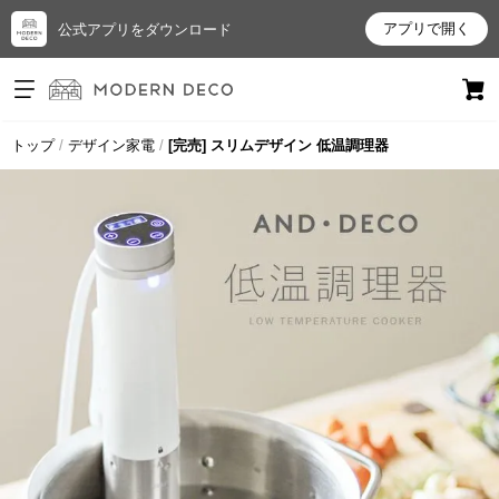
アプリで開く
公式アプリをダウンロード
ログイン
新規会員登録
トップ
デザイン家電
[完売] スリムデザイン 低温調理器
お
気
に
入
り
ア
イ
テ
ム
最