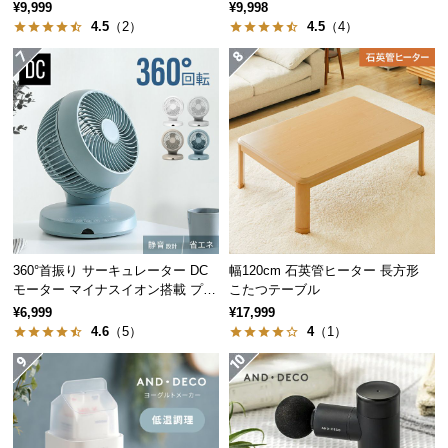
保
¥9,999
¥9,998
4.5
（2）
4.5
（4）
証
に
つ
い
て
会
員
規
約
に
360°首振り サーキュレーター DC
幅120cm 石英管ヒーター 長方形
つ
モーター マイナスイオン搭載 プレ
こたつテーブル
い
ミアムタイプ
¥6,999
¥17,999
て
4.6
（5）
4
（1）
お
客
様