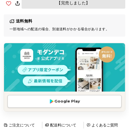
【完売しました】
気
ア
イ
送料無料
テ
一部地域への配送の場合、別途送料がかかる場合があります。
ム
ラ
ン
キ
ン
グ
商
品
カ
Google Play
テ
ゴ
リ
ご注文について
配送料について
よくあるご質問
か