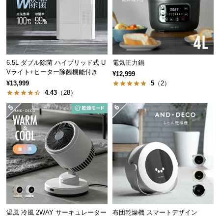
経
路
に
つ
い
6.5L ダブル除菌 ハイブリッド式 U
電気圧力鍋
て
Vライト+ヒーター除菌機能付き
¥12,999
¥13,999
5
（2）
返
4.43
（28）
品・
キ
ャ
ン
セ
ル
に
つ
い
て
温風 冷風 2WAY サーキュレーター
布団乾燥機 スマートデザイン