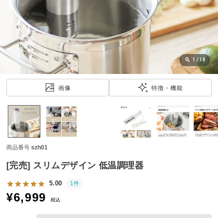
近
チ
ェ
ッ
ク
し
1
/
18
た
ア
画像
特徴・機能
イ
テ
ム
商品番号
szh01
特
集
[完売] スリムデザイン 低温調理器
一
覧
5.00
1件
¥
6,999
税込
人