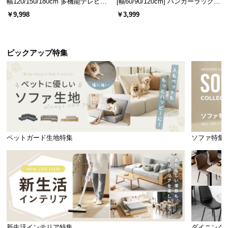
幅120/150/180cm 多機能テレビボ
[幅60/90/120cm] ハンガーラック
ード 木目/石目調 オープン収納・
スチール 4段階高さ調節 サイドフ
￥9,998
￥3,999
引き出し収納付き
ック オープンラック シンプル
ピックアップ特集
ペットガード生地特集
ソファ特集
新生活インテリア特集
ダイニング