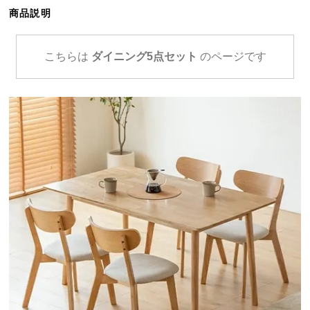
ら
商品説明
探
す
こちらは
ダイニング5点セット
のページです
イ
ン
テ
リ
ア
テ
イ
ス
ト
か
ら
探
す