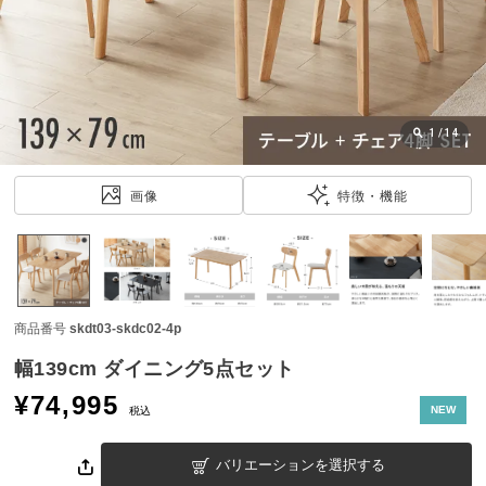
近
チ
ェ
ッ
ク
し
1
/
14
た
ア
画像
特徴・機能
イ
テ
ム
商品番号
skdt03-skdc02-4p
特
集
幅139cm ダイニング5点セット
一
¥
74,995
覧
NEW
税込
バリエーションを選択する
人