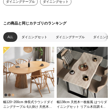
ダイニングテーブル
ダイニングセット
送
料
に
つ
この商品と同じカテゴリのランキング
い
て
ALL
ダイニングセット
ダイニングテーブル
ダイニング
大
型
商
品
の
配
送
に
つ
い
て
幅120~200cm 伸長式ラウンドダイ
幅138cm 天然木一枚板風 はつりダ
ニングテーブル 6人掛け 天然木突
イニングセット リアル木目調 4人