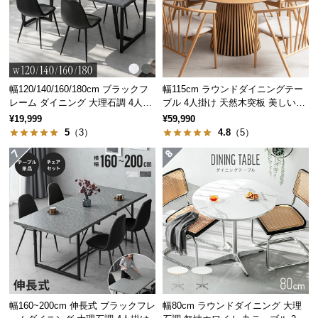
つ
い
て
開
幅120/140/160/180cm ブラックフ
幅115cm ラウンドダイニングテー
梱
レーム ダイニング 大理石調 4人掛
ブル 4人掛け 天然木突板 美しい格
設
け
子デザイン
¥19,999
¥59,990
置
5
（3）
4.8
（5）
サ
ー
ビ
ス
に
つ
い
て
搬
幅160~200cm 伸長式 ブラックフレ
幅80cm ラウンドダイニング 大理
入