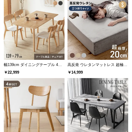
保
証
に
つ
い
て
会
員
規
幅139cm ダイニングテーブル 4人
高反発 ウレタンマットレス 超極厚
約
掛け
20cm 三つ折りタイプ [S]
￥22,999
￥14,999
に
つ
い
て
お
客
様