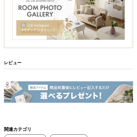
シ
ョ
ッ
ピ
ン
グ
ガ
イ
ド
レビュー
お
支
払
い
に
つ
い
て
関連カテゴリ
配