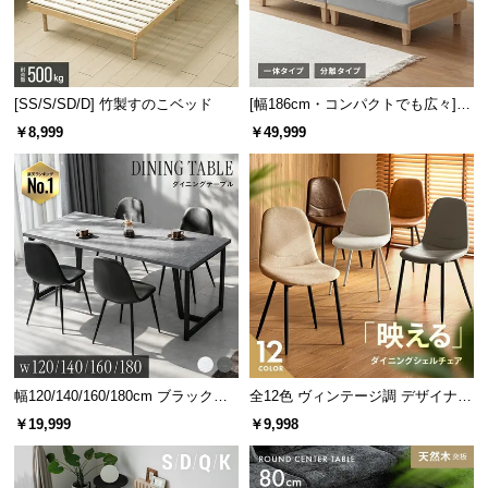
[SS/S/SD/D] 竹製すのこベッド
[幅186cm・コンパクトでも広々] 3
人掛けソファベッド リクライニン
￥8,999
￥49,999
グ 天然木フレーム 北欧
幅120/140/160/180cm ブラックフ
全12色 ヴィンテージ調 デザイナー
レーム ダイニング 大理石調 4人掛
ズシェルチェア
￥19,999
￥9,998
け