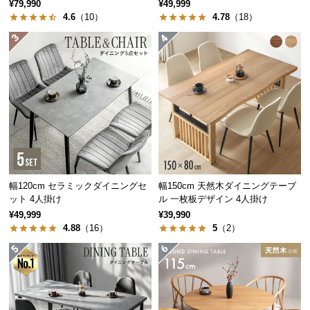
板 美しい格子デザイン
掛け チェア4脚セット
¥79,990
¥49,999
中
4.6
（10）
4.78
（18）
型
商
品
の
配
送
に
つ
い
て
幅120cm セラミックダイニングセ
幅150cm 天然木ダイニングテーブ
小
ット 4人掛け
ル 一枚板デザイン 4人掛け
型
¥49,999
¥39,990
4.88
（16）
5
（2）
商
品
の
配
送
に