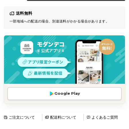
気
送料無料
ア
イ
一部地域への配送の場合、別途送料がかかる場合があります。
テ
ム
ラ
ン
キ
ン
グ
商
Google Play
品
カ
テ
ゴ
ご注文について
配送料について
よくあるご質問
リ
か