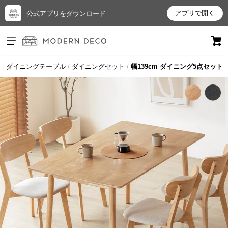
アプリで開く
公式アプリをダウンロード
ログイン
新規会員登録
ダイニングテーブル
ダイニングセット
幅139cm ダイニング5点セット
お
気
に
入
り
ア
イ
テ
ム
最