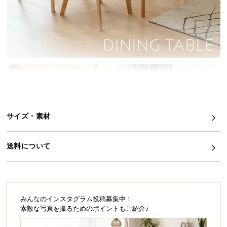
イ
ン
テ
リ
ア
コ
ー
デ
ィ
サイズ・素材
ネ
ー
ト
送料について
か
ら
探
す
みんなのインスタグラム投稿募集中！
素敵な写真を撮るためのポイントもご紹介♪