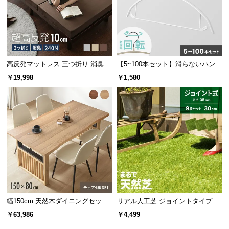
情
報
©
M
O
高反発マットレス 三つ折り 消臭
【5~100本セット】滑らないハンガ
D
高密度ハード 厚さ10cm K
ー バー付き
￥19,998
￥1,580
E
R
N
D
E
C
O
C
o.,
L
t
幅150cm 天然木ダイニングセット
リアル人工芝 ジョイントタイプ 30
d.
一枚板デザイン 4人掛け
cm 9枚 芝丈35mm
￥63,986
￥4,499
A