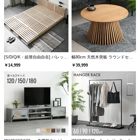
[S/D/Q/K・組替自由自在] パレット
幅80cm 天然木突板 ラウンドセン
ベッド 8/12/16枚セット
ターテーブル 美しい格子デザイン
￥14,999
￥39,999