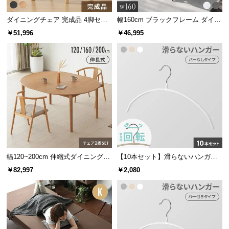
サ
ダイニングチェア 完成品 4脚セッ
幅160cm ブラックフレーム ダイニ
ポ
ト
ングセット 大理石調 4人掛け
￥51,996
￥46,995
ー
ト
お
知
ら
せ
ブ
幅120~200cm 伸縮式ダイニング3
【10本セット】滑らないハンガー
点セット
回転フック
ロ
￥82,997
￥2,080
グ
企
業