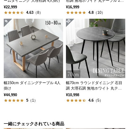
ームダイニング 大理石調 4人掛け
石調 無地ホワイト 丸テーブル 2人
経
掛け
¥22,999
¥16,999
路
4.63
（8）
4.8
（10）
に
つ
い
て
返
品・
キ
ャ
ン
幅150cm ダイニングテーブル 4人
幅70cm ラウンドダイニング 石目
セ
掛け
調 大理石調 無地ホワイト 丸テー
ル
ブル 2人掛け
¥44,990
¥10,998
に
5
（1）
4.6
（5）
つ
い
て
一緒にチェックされている商品