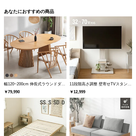
l
l
あなたにおすすめの商品
幅120~200cm 伸長式ラウンドダイ
11段階高さ調整 壁寄せTVスタンド
ニングテーブル 6人掛け 天然木突
キャスター付き 上下左右角度調節
￥79,990
￥12,999
板 美しい格子デザイン
機能